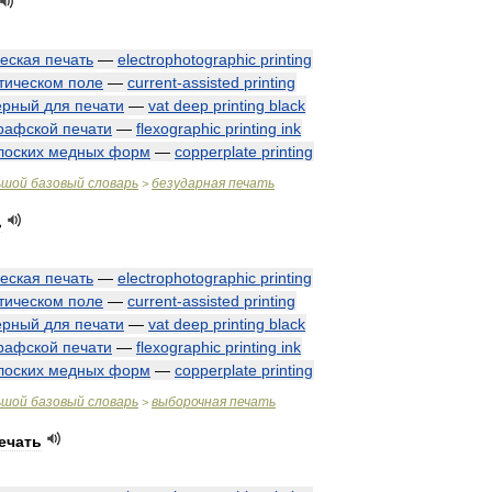
еская
печать
—
electrophotographic
printing
тическом
поле
—
current
-
assisted
printing
ерный
для
печати
—
vat
deep
printing
black
рафской
печати
—
flexographic
printing
ink
лоских
медных
форм
—
copperplate
printing
ьшой
базовый
словарь
безударная
печать
>
ь
еская
печать
—
electrophotographic
printing
тическом
поле
—
current
-
assisted
printing
ерный
для
печати
—
vat
deep
printing
black
рафской
печати
—
flexographic
printing
ink
лоских
медных
форм
—
copperplate
printing
ьшой
базовый
словарь
выборочная
печать
>
ечать