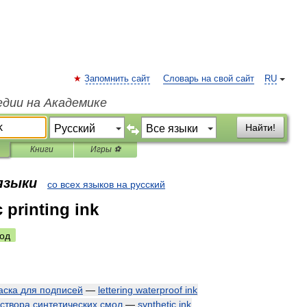
Запомнить сайт
Словарь на свой сайт
RU
едии на Академике
Найти!
Книги
Игры ⚽
 языки
со всех языков на русский
 printing ink
од
аска
для
подписей
—
lettering
waterproof
ink
створа
синтетических
смол
—
synthetic
ink