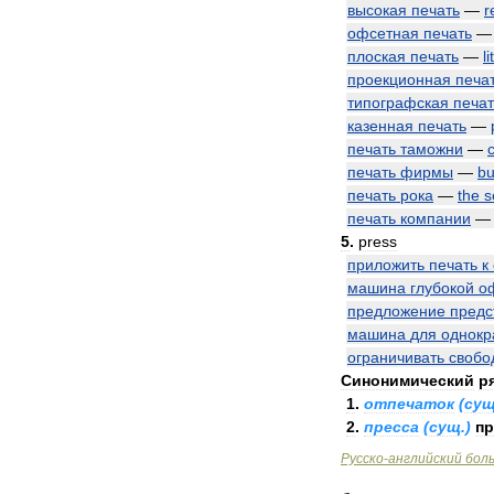
высокая
печать
—
r
офсетная
печать
плоская
печать
—
l
проекционная
печа
типографская
печат
казенная
печать
—
печать
таможни
—
печать
фирмы
—
bu
печать
рока
—
the
s
печать
компании
5
.
press
приложить
печать
к
машина
глубокой
о
предложение
предс
машина
для
однокр
ограничивать
свобо
Синонимический
р
1
.
отпечаток
(
су
2
.
пресса
(
сущ
.)
пр
Русско
-
английский
бол