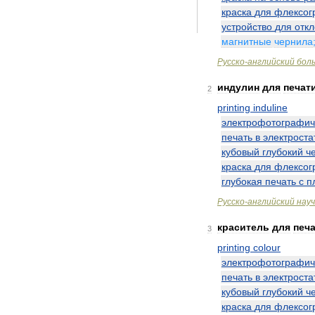
краска
для
флексог
устройство
для
отк
магнитные
чернила
Русско
-
английский
бол
индулин
для
печат
2
printing
induline
электрофотографич
печать
в
электроста
кубовый
глубокий
ч
краска
для
флексог
глубокая
печать
с
п
Русско
-
английский
нау
краситель
для
печ
3
printing
colour
электрофотографич
печать
в
электроста
кубовый
глубокий
ч
краска
для
флексог