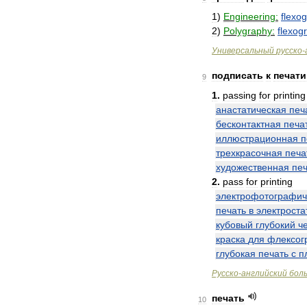
1
)
Engineering:
flexo
2
)
Polygraphy:
flexog
Универсальный
русско
-
подписать
к
печати
9
1
.
passing
for
printing
анастатическая
печ
бесконтактная
печа
иллюстрационная
п
трехкрасочная
печа
художественная
печ
2
.
pass
for
printing
электрофотографич
печать
в
электроста
кубовый
глубокий
ч
краска
для
флексог
глубокая
печать
с
п
Русско
-
английский
бол
печать
10