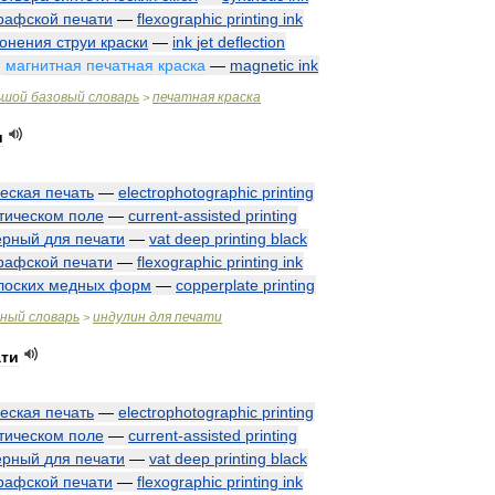
рафской
печати
—
flexographic
printing
ink
лонения
струи
краски
—
ink
jet
deflection
;
магнитная
печатная
краска
—
magnetic
ink
ьшой
базовый
словарь
печатная
краска
>
и
еская
печать
—
electrophotographic
printing
тическом
поле
—
current
-
assisted
printing
ерный
для
печати
—
vat
deep
printing
black
рафской
печати
—
flexographic
printing
ink
лоских
медных
форм
—
copperplate
printing
чный
словарь
индулин
для
печати
>
ати
еская
печать
—
electrophotographic
printing
тическом
поле
—
current
-
assisted
printing
ерный
для
печати
—
vat
deep
printing
black
рафской
печати
—
flexographic
printing
ink