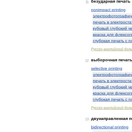
безударная
печать
11
nonimpact
printing
электрофотографич
печать
в
электроста
кубовый
глубокий
ч
краска
для
флексог
глубокая
печать
с
п
Русско
-
английский
бол
выборочная
печат
12
selective
printing
электрофотографич
печать
в
электроста
кубовый
глубокий
ч
краска
для
флексог
глубокая
печать
с
п
Русско
-
английский
бол
двунаправленная
п
13
bidirectional
printing