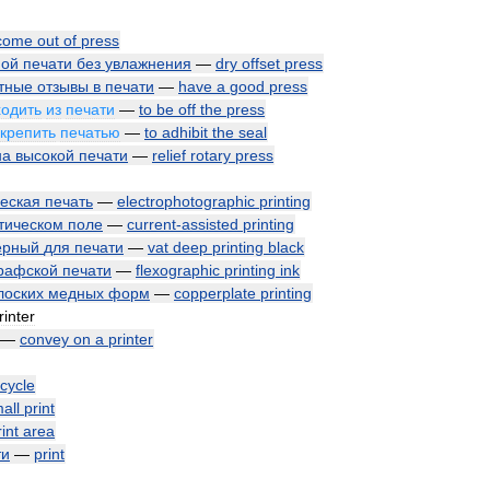
come
out
of
press
ной
печати
без
увлажнения
—
dry
offset
press
тные
отзывы
в
печати
—
have
a
good
press
одить
из
печати
—
to
be
off
the
press
скрепить
печатью
—
to
adhibit
the
seal
на
высокой
печати
—
relief
rotary
press
еская
печать
—
electrophotographic
printing
тическом
поле
—
current
-
assisted
printing
ерный
для
печати
—
vat
deep
printing
black
рафской
печати
—
flexographic
printing
ink
лоских
медных
форм
—
copperplate
printing
rinter
—
convey
on
a
printer
cycle
all
print
rint
area
ти
—
print