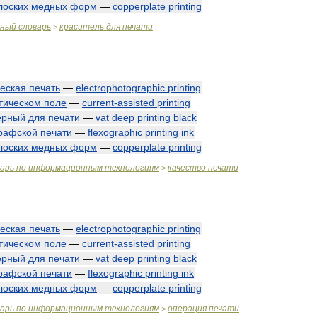
лоских
медных
форм
—
copperplate
printing
чный
словарь
краситель
для
печати
>
еская
печать
—
electrophotographic
printing
тическом
поле
—
current
-
assisted
printing
ерный
для
печати
—
vat
deep
printing
black
рафской
печати
—
flexographic
printing
ink
лоских
медных
форм
—
copperplate
printing
варь
по
информационным
технологиям
качество
печати
>
еская
печать
—
electrophotographic
printing
тическом
поле
—
current
-
assisted
printing
ерный
для
печати
—
vat
deep
printing
black
рафской
печати
—
flexographic
printing
ink
лоских
медных
форм
—
copperplate
printing
варь
по
информационным
технологиям
операция
печати
>