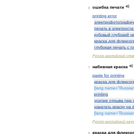
ошибка
печати
6
printing
error
электрофотографич
печать
в
электроста
кубовый
глубокий
ч
краска
для
флексог
глубокая
печать
с
п
Русско
-
английский
сло
набивная
краска
7
paste
for
printing
краска
для
флексог
[
lang
name
="
Russia
printing
усилие
отрыва
при
накатать
краску
на
[
lang
name
="
Russia
Русско
-
английский
нау
краска
для
флексо
8