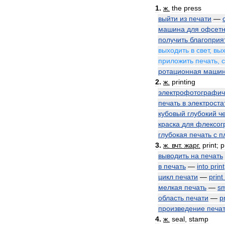
1
.
ж
.
the
press
выйти
из
печати
—
машина
для
офсет
получить
благоприя
выходить
в
свет
,
вых
приложить
печать
,
ротационная
маши
2
.
ж
.
printing
электрофотографич
печать
в
электроста
кубовый
глубокий
ч
краска
для
флексог
глубокая
печать
с
п
3
.
ж
.
вчт
.
жарг
.
print
;
p
выводить
на
печать
в
печать
—
into
print
цикл
печати
—
print
мелкая
печать
—
sm
область
печати
—
p
произведение
печа
4
.
ж
.
seal
,
stamp