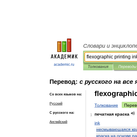
Словари и энциклоп
academic.ru
Толкования
Переводы
Перевод:
с русского на все
flexographic
Со всех языков на:
Русский
Толкование
Перев
С русского на:
печатная
краска
1
Английский
ink
несмывающаяся
кр
краска
на
основе
ра