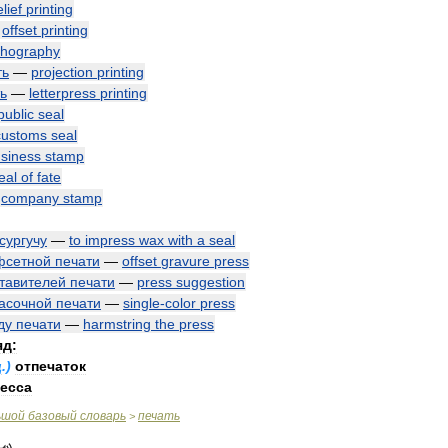
elief
printing
—
offset
printing
ithography
ть
—
projection
printing
ь
—
letterpress
printing
public
seal
customs
seal
siness
stamp
eal
of
fate
—
company
stamp
сургучу
—
to
impress
wax
with
a
seal
фсетной
печати
—
offset
gravure
press
тавителей
печати
—
press
suggestion
асочной
печати
—
single
-
color
press
ду
печати
—
harmstring
the
press
яд:
щ
.)
отпечаток
есса
ьшой
базовый
словарь
печать
>