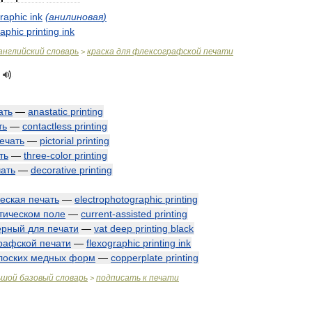
graphic
ink
(
анилиновая
)
raphic
printing
ink
английский
словарь
краска
для
флексографской
печати
>
ать
—
anastatic
printing
ть
—
contactless
printing
ечать
—
pictorial
printing
ть
—
three
-
color
printing
ать
—
decorative
printing
еская
печать
—
electrophotographic
printing
тическом
поле
—
current
-
assisted
printing
ерный
для
печати
—
vat
deep
printing
black
рафской
печати
—
flexographic
printing
ink
лоских
медных
форм
—
copperplate
printing
ьшой
базовый
словарь
подписать
к
печати
>