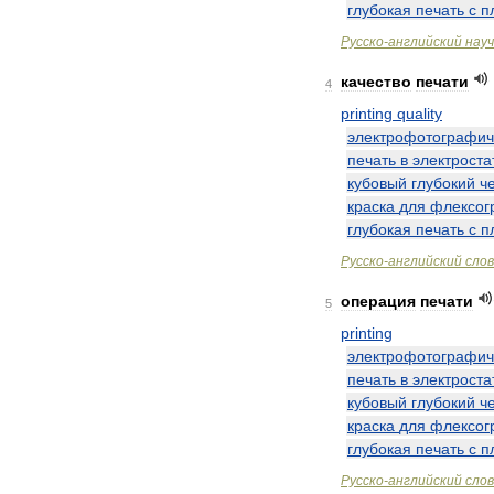
глубокая
печать
с
п
Русско
-
английский
нау
качество
печати
4
printing
quality
электрофотографич
печать
в
электроста
кубовый
глубокий
ч
краска
для
флексог
глубокая
печать
с
п
Русско
-
английский
сло
операция
печати
5
printing
электрофотографич
печать
в
электроста
кубовый
глубокий
ч
краска
для
флексог
глубокая
печать
с
п
Русско
-
английский
сло