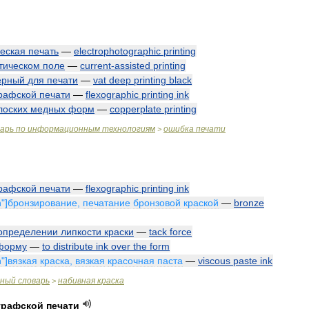
еская
печать
—
electrophotographic
printing
тическом
поле
—
current
-
assisted
printing
ерный
для
печати
—
vat
deep
printing
black
рафской
печати
—
flexographic
printing
ink
лоских
медных
форм
—
copperplate
printing
варь
по
информационным
технологиям
ошибка
печати
>
рафской
печати
—
flexographic
printing
ink
n
"]
бронзирование
,
печатание
бронзовой
краской
—
bronze
определении
липкости
краски
—
tack
force
форму
—
to
distribute
ink
over
the
form
n
"]
вязкая
краска
,
вязкая
красочная
паста
—
viscous
paste
ink
чный
словарь
набивная
краска
>
графской
печати