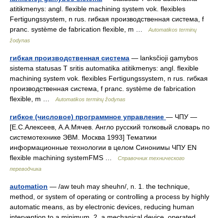
atitikmenys: angl. flexible machining system vok. flexibles
Fertigungssystem, n rus. гибкая производственная система, f
pranc. système de fabrication flexible, m …
Automatikos terminų
žodynas
гибкая производственная система
— lanksčioji gamybos
sistema statusas T sritis automatika atitikmenys: angl. flexible
machining system vok. flexibles Fertigungssystem, n rus. гибкая
производственная система, f pranc. système de fabrication
flexible, m …
Automatikos terminų žodynas
гибкое (числовое) программное управление
— ЧПУ —
[Е.С.Алексеев, А.А.Мячев. Англо русский толковый словарь по
системотехнике ЭВМ. Москва 1993] Тематики
информационные технологии в целом Синонимы ЧПУ EN
flexible machining systemFMS …
Справочник технического
переводчика
automation
— /aw teuh may sheuhn/, n. 1. the technique,
method, or system of operating or controlling a process by highly
automatic means, as by electronic devices, reducing human
intervention to a minimum. 2. a mechanical device, operated