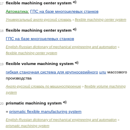
flexible machining center system
17
Автоматика:
ГПС на базе многоцелевых станков
Универсальный англо-русский словарь
flexible machining center system
>
flexible machining center system
18
ГПС на базе многоцелевых станков
English-Russian dictionary of mechanical engineering and automation
>
flexible machining center system
flexible volume machining system
19
гибкая станочная система для крупносерийного
или
массового
производства
Англо-русский словарь по машиностроению
flexible volume machining
>
system
prismatic machining system
20
=
prismatic flexible manufacturing system
English-Russian dictionary of mechanical engineering and automation
>
prismatic machining system