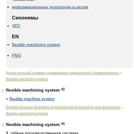
информационные технологии в целом
Синонимы
ЧПУ
EN
flexible machining system
FMS
Англо-русский словарь нормативно-технической терминологии
>
flexible machining system
flexible machining system
2
=
flexible machine system
English-Russian dictionary of mechanical engineering and automation
>
flexible machining system
flexible machining system
3
1.
гибкая производственная система