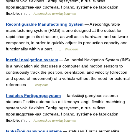
system vok. flexibles Fertigungssystem, n rus. гибкая
производственная система, f pranc. système de fabrication
flexible, m …
Automatikos terminų žodynas
Reconfigurable Manufacturing System
— A reconfigurable
manufacturing system (RMS) is one designed at the outset for
rapid change in its structure, as well as its hardware and software
components, in order to quickly adjust its production capacity and
functionality within a part… …
Wikipedia
Inertial navigation system
— An Inertial Navigation System (INS)
is a navigation aid that uses a computer and motion sensors to
continuously track the position, orientation, and velocity (direction
and speed of movement) of a vehicle without the need for external
references …
Wikipedia
flexibles Fertigungssystem
— lanksčioji gamybos sistema
statusas T sritis automatika atitikmenys: angl. flexible machining
system vok. flexibles Fertigungssystem, n rus. гибкая
производственная система, f pranc. système de fabrication
flexible, m …
Automatikos terminų žodynas
lanksčioji gamybos sistema
— statusas T sritis automatika