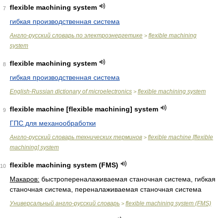
flexible machining system
7
гибкая производственная система
Англо-русский словарь по электроэнергетике
flexible machining
>
system
flexible machining system
8
гибкая производственная система
English-Russian dictionary of microelectronics
flexible machining system
>
flexible machine [flexible machining] system
9
ГПС для механообработки
Англо-русский словарь технических терминов
flexible machine [flexible
>
machining] system
flexible machining system (FMS)
10
Макаров:
быстропереналаживаемая станочная система, гибкая
станочная система, переналаживаемая станочная система
Универсальный англо-русский словарь
flexible machining system (FMS)
>