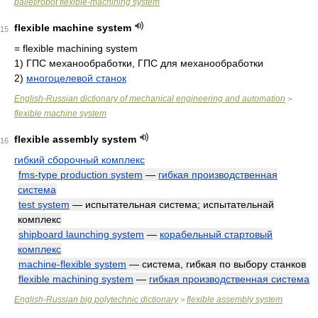
pallet/robot flexible-machining system
flexible machine system
15
= flexible machining system
1)
ГПС механообработки, ГПС для механообработки
2)
многоцелевой станок
English-Russian dictionary of mechanical engineering and automation
>
flexible machine system
flexible assembly system
16
гибкий сборочный комплекс
fms-type production system
—
гибкая производственная
система
test system
— испытательная система; испытательнай
комплекс
shipboard launching system
—
корабельный стартовый
комплекс
machine-flexible system
— система, гибкая по выбору станков
flexible machining system
—
гибкая производственная система
English-Russian big polytechnic dictionary
flexible assembly system
>