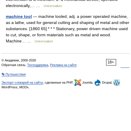
electronically,… …
Universalium
machine tool
— machine tooled, adj. a power operated machine,
as a lathe, used for general cutting and shaping of metal and other
substances. [1860 65] * * * Stationary, power driven machine used
to cut, shape, or form materials such as metal and wood.
Machine… …
Universalium
© Академик, 2000-2026
18+
Обратная связь:
Техподдержка
,
Реклама на сайте
👣 Путешествия
Экспорт словарей на сайты
, сделанные на PHP,
Joomla,
Drupal,
WordPress, MODx.