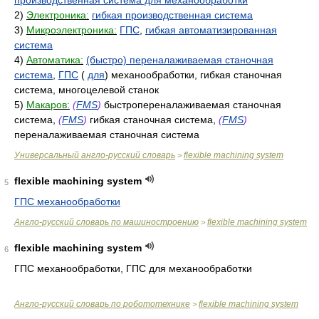
производственная система для механообработки
2)
Электроника:
гибкая производственная система
3)
Микроэлектроника:
ГПС
,
гибкая автоматизированная
система
4)
Автоматика:
(быстро) переналаживаемая станочная
система
,
ГПС
(
для
) механообработки, гибкая станочная
система, многоцелевой станок
5)
Макаров:
(
FMS
)
быстропереналаживаемая станочная
система,
(
FMS
)
гибкая станочная система,
(
FMS
)
переналаживаемая станочная система
Универсальный англо-русский словарь
flexible machining system
>
flexible machining system
5
ГПС механообработки
Англо-русский словарь по машиностроению
flexible machining system
>
flexible machining system
6
ГПС механообработки, ГПС для механообработки
Англо-русский словарь по робототехнике
flexible machining system
>