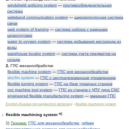
windshield antiicing system
—
противообледенительная
система
wideband communication system
—
широкополосная система
связи
web system of framing
—
система набора с рамными
шпангоутами
water to oxygen system
—
система добывания кислорода из
воды
warehouse locator system
—
система учета предметов на
складе
2.
ГПС механообработки
flexible machine system
—
ГПС для механообработки
dnc/fm system
—
ГПС с централизованным управлением
flexible turning system
—
ГПС на базе токарных станков
cnc machine tool system
—
ГПС из станков с ЧПУ типа CNC
engineered flexible manufacturing system
—
заказная ГПС
English-Russian big polytechnic dictionary
flexible machining system
>
flexible machining system
4
1)
Техника:
ГПС для механообработки
,
гибкая