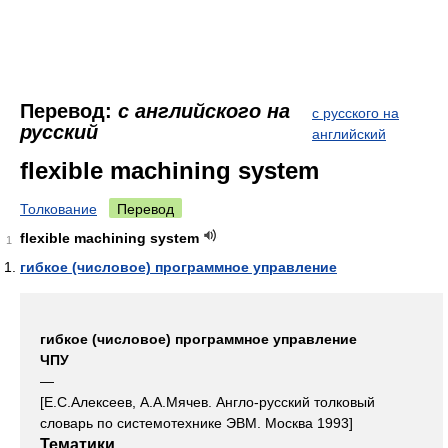
Перевод:
с английского на
с русского на
русский
английский
flexible machining system
Толкование
Перевод
flexible machining system
1
гибкое (числовое) программное управление
гибкое (числовое) программное управление
ЧПУ
—
[Е.С.Алексеев, А.А.Мячев. Англо-русский толковый
словарь по системотехнике ЭВМ. Москва 1993]
Тематики