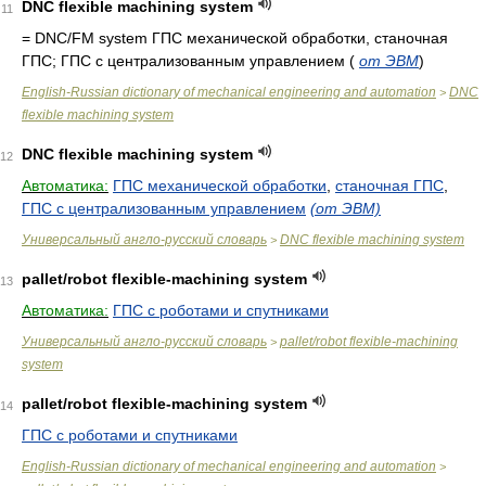
DNC flexible machining system
11
= DNC/FM system
ГПС механической обработки, станочная
ГПС; ГПС с централизованным управлением
(
от ЭВМ
)
English-Russian dictionary of mechanical engineering and automation
DNC
>
flexible machining system
DNC flexible machining system
12
Автоматика:
ГПС механической обработки
,
станочная ГПС
,
ГПС с централизованным управлением
(от ЭВМ)
Универсальный англо-русский словарь
DNC flexible machining system
>
pallet/robot flexible-machining system
13
Автоматика:
ГПС с роботами и спутниками
Универсальный англо-русский словарь
pallet/robot flexible-machining
>
system
pallet/robot flexible-machining system
14
ГПС с роботами и спутниками
English-Russian dictionary of mechanical engineering and automation
>