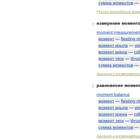
сумма
моментов
—
Русско
-
английский
вое
измерение
момент
4
moment
measuremen
момент
—
fleeting
m
момент
крыла
—
wi
момент
крена
—
roll
момент
тяги
—
thrus
сумма
моментов
—
Авиация
и
космонавтик
равновесие
момен
5
moment
balance
момент
—
fleeting
m
момент
крыла
—
wi
момент
крена
—
roll
момент
тяги
—
thrus
сумма
моментов
—
Авиация
и
космонавтик