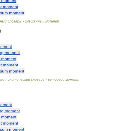
moment
t
moment
sum
moment
чный
словарь
смешанный
момент
>
oment
ng
moment
moment
t
moment
sum
moment
нно
-
политический
словарь
ветровой
момент
>
oment
ng
moment
moment
t
moment
sum
moment