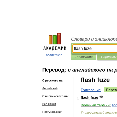
Словари и энциклоп
academic.ru
Толкования
Переводы
Перевод:
с английского на 
flash fuze
С русского на:
Английский
Толкование
Перев
С английского на:
flash
fuze
1
Все языки
Военный
термин:
во
Португальский
Универсальный
англо
-
р