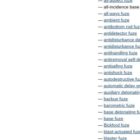
—
all
-
aspect
fuze
—
all
-
incidence
base
—
all
-
ways
fuze
—
ambient
fuze
—
antibottom
rod
fu
—
antidetector
fuze
—
antidisturbance
de
—
antidisturbance
fu
—
antihandling
fuze
—
antiremoval
self
-
d
—
antisafing
fuze
—
antishock
fuze
—
autodestructive
fu
—
automatic
delay
g
—
auxiliary
detonati
—
backup
fuze
—
barometric
fuze
—
base
detonating
f
—
base
fuze
—
Bickford
fuze
—
blast
-
actuated
fuz
—
blaster
fuze