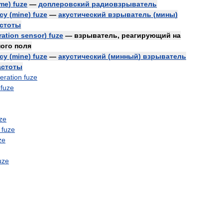
ime
)
fuze
—
доплеровский
радиовзрыватель
cy
(
mine
)
fuze
—
акустический
взрыватель
(
мины
)
стоты
ration
sensor
)
fuze
—
взрыватель
,
реагирующий
на
ного
поля
cy
(
mine
)
fuze
—
акустический
(
минный
)
взрыватель
астоты
eration
fuze
fuze
ze
fuze
ze
uze