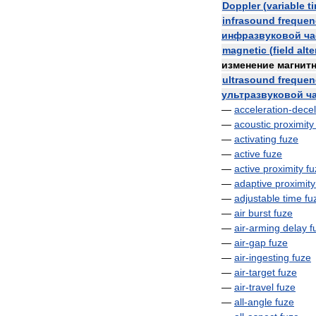
Doppler
(
variable
t
infrasound
frequen
инфразвуковой
ча
magnetic
(
field
alte
изменение
магнит
ultrasound
frequen
ультразвуковой
ч
—
acceleration
-
decel
—
acoustic
proximity
—
activating
fuze
—
active
fuze
—
active
proximity
fu
—
adaptive
proximity
—
adjustable
time
fu
—
air
burst
fuze
—
air
-
arming
delay
f
—
air
-
gap
fuze
—
air
-
ingesting
fuze
—
air
-
target
fuze
—
air
-
travel
fuze
—
all
-
angle
fuze