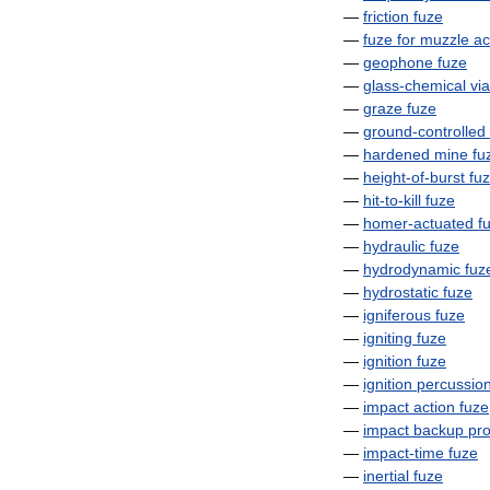
—
friction
fuze
—
fuze
for
muzzle
ac
—
geophone
fuze
—
glass
-
chemical
via
—
graze
fuze
—
ground
-
controlled
—
hardened
mine
fu
—
height
-
of
-
burst
fu
—
hit
-
to
-
kill
fuze
—
homer
-
actuated
f
—
hydraulic
fuze
—
hydrodynamic
fuz
—
hydrostatic
fuze
—
igniferous
fuze
—
igniting
fuze
—
ignition
fuze
—
ignition
percussio
—
impact
action
fuze
—
impact
backup
pro
—
impact
-
time
fuze
—
inertial
fuze