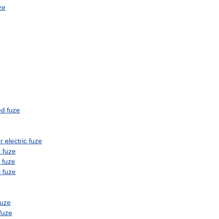
ze
ed
fuze
r
electric
fuze
e
fuze
fuze
l
fuze
fuze
fuze