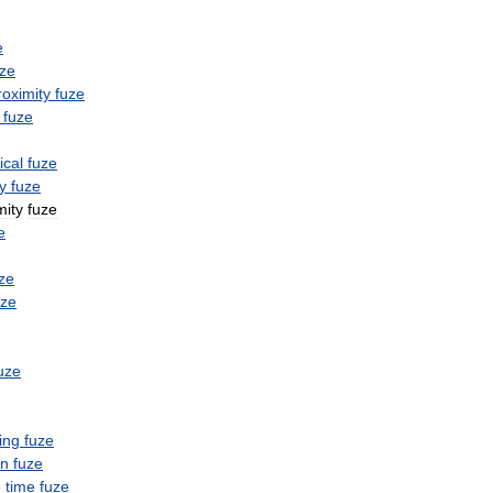
e
uze
roximity
fuze
fuze
cal
fuze
y
fuze
mity
fuze
e
ze
uze
uze
ing
fuze
on
fuze
e
time
fuze