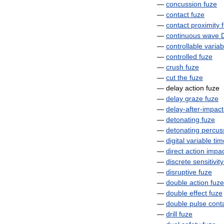
—
concussion
fuze
—
contact
fuze
—
contact
proximity
—
continuous
wave
—
controllable
variab
—
controlled
fuze
—
crush
fuze
—
cut
the
fuze
—
delay
action
fuze
—
delay
graze
fuze
—
delay
-
after
-
impact
—
detonating
fuze
—
detonating
percus
—
digital
variable
tim
—
direct
action
impac
—
discrete
sensitivity
—
disruptive
fuze
—
double
action
fuze
—
double
effect
fuze
—
double
pulse
cont
—
drill
fuze