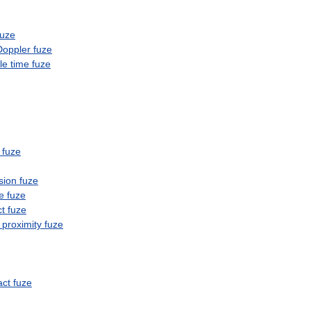
fuze
Doppler
fuze
le
time
fuze
fuze
sion
fuze
e
fuze
t
fuze
proximity
fuze
act
fuze