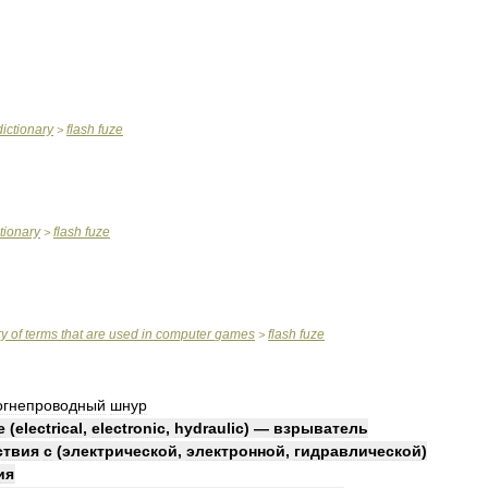
dictionary
flash
fuze
>
tionary
flash
fuze
>
ry
of
terms
that
are
used
in
computer
games
flash
fuze
>
огнепроводный
шнур
e
(
electrical
,
electronic
,
hydraulic
) —
взрыватель
ствия
с
(
электрической
,
электронной
,
гидравлической
)
ия