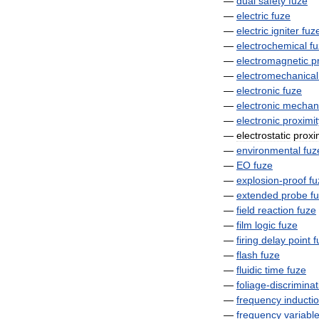
—
dual
safety
fuze
—
electric
fuze
—
electric
igniter
fuz
—
electrochemical
f
—
electromagnetic
p
—
electromechanical
—
electronic
fuze
—
electronic
mechani
—
electronic
proximit
—
electrostatic
proxi
—
environmental
fuz
—
EO
fuze
—
explosion
-
proof
fu
—
extended
probe
f
—
field
reaction
fuze
—
film
logic
fuze
—
firing
delay
point
f
—
flash
fuze
—
fluidic
time
fuze
—
foliage
-
discriminat
—
frequency
inducti
—
frequency
variabl