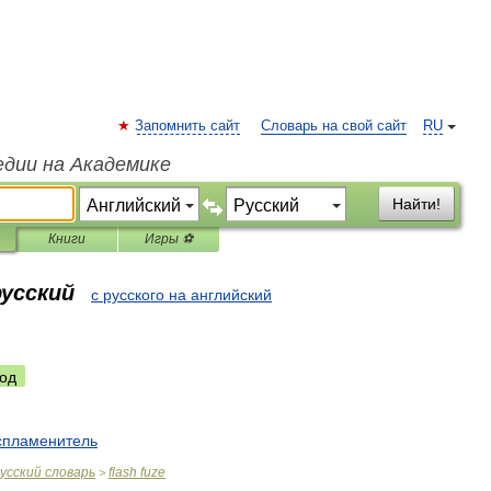
Запомнить сайт
Словарь на свой сайт
RU
едии на Академике
Найти!
Книги
Игры ⚽
русский
с русского на английский
од
спламенитель
усский
словарь
flash
fuze
>