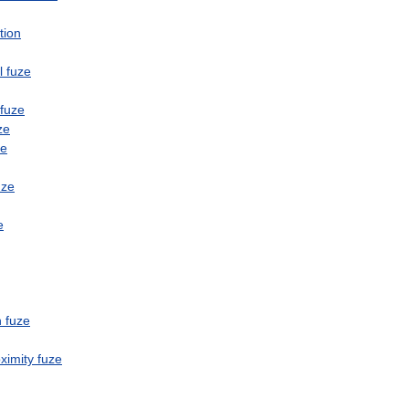
tion
l
fuze
fuze
ze
ze
uze
e
n
fuze
ximity
fuze