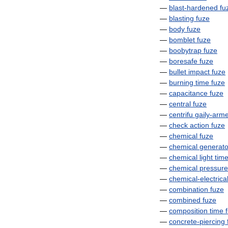
—
blast
-
hardened
fu
—
blasting
fuze
—
body
fuze
—
bomblet
fuze
—
boobytrap
fuze
—
boresafe
fuze
—
bullet
impact
fuze
—
burning
time
fuze
—
capacitance
fuze
—
central
fuze
—
centrifu
gaily
-
arm
—
check
action
fuze
—
chemical
fuze
—
chemical
generato
—
chemical
light
tim
—
chemical
pressure
—
chemical
-
electrica
—
combination
fuze
—
combined
fuze
—
composition
time
—
concrete
-
piercing