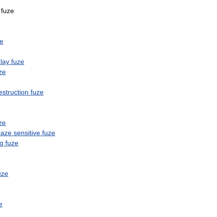
fuze
ze
lay
fuze
ze
estruction
fuze
ze
raze
sensitive
fuze
ng
fuze
uze
e