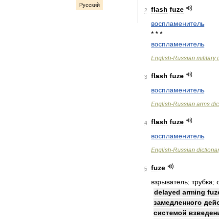
Русский
flash
fuze
2
воспламенитель
* * *
воспламенитель
English
-
Russian
military
flash
fuze
3
воспламенитель
English
-
Russian
arms
dic
flash
fuze
4
воспламенитель
English
-
Russian
dictiona
fuze
5
взрыватель
;
трубка
;
delayed
arming
fuz
замедленного
дей
системой
взведен