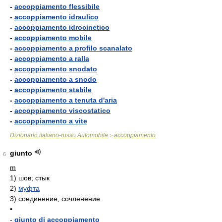
-
accoppiamento flessibile
-
accoppiamento idraulico
-
accoppiamento idrocinetico
-
accoppiamento mobile
-
accoppiamento a profilo scanalato
-
accoppiamento a ralla
-
accoppiamento snodato
-
accoppiamento a snodo
-
accoppiamento stabile
-
accoppiamento a tenuta d'aria
-
accoppiamento viscostatico
-
accoppiamento a vite
Dizionario italiano-russo Automobile
accoppiamento
>
giunto
6
m
1)
шов; стык
2)
муфта
3)
соединение, сочленение
•
-
giunto di accoppiamento