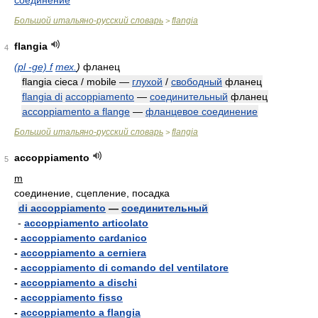
соединение
Большой итальяно-русский словарь
flangia
>
flangia
4
(pl -ge) f
тех.
)
фланец
flangia cieca / mobile —
глухой
/
свободный
фланец
flangia di
accoppiamento
—
соединительный
фланец
accoppiamento a flange
—
фланцевое соединение
Большой итальяно-русский словарь
flangia
>
accoppiamento
5
m
соединение, сцепление, посадка
di accoppiamento
—
соединительный
-
accoppiamento articolato
-
accoppiamento cardanico
-
accoppiamento a cerniera
-
accoppiamento di comando del ventilatore
-
accoppiamento a dischi
-
accoppiamento fisso
-
accoppiamento a flangia