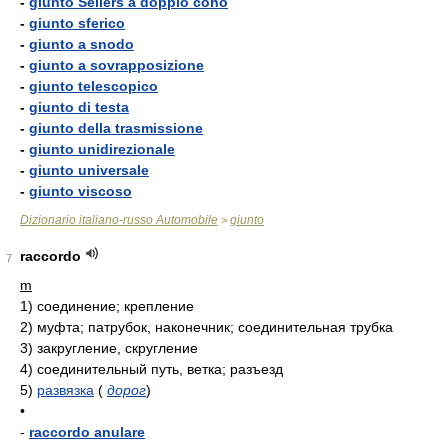
-
giunto Sellers a doppio cono
-
giunto sferico
-
giunto a snodo
-
giunto a sovrapposizione
-
giunto telescopico
-
giunto di testa
-
giunto della trasmissione
-
giunto unidirezionale
-
giunto universale
-
giunto viscoso
Dizionario italiano-russo Automobile
giunto
>
raccordo
7
m
1)
соединение; крепление
2)
муфта; патрубок, наконечник; соединительная трубка
3)
закругление, скругление
4)
соединительный путь, ветка; разъезд
5)
развязка
(
дорог
)
•
-
raccordo anulare