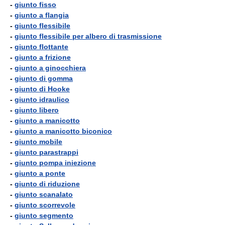
-
giunto fisso
-
giunto a flangia
-
giunto flessibile
-
giunto flessibile per albero di trasmissione
-
giunto flottante
-
giunto a frizione
-
giunto a ginocchiera
-
giunto di gomma
-
giunto di Hooke
-
giunto idraulico
-
giunto libero
-
giunto a manicotto
-
giunto a manicotto biconico
-
giunto mobile
-
giunto parastrappi
-
giunto pompa iniezione
-
giunto a ponte
-
giunto di riduzione
-
giunto scanalato
-
giunto scorrevole
-
giunto segmento