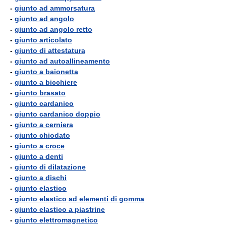
-
giunto ad ammorsatura
-
giunto ad angolo
-
giunto ad angolo retto
-
giunto articolato
-
giunto di attestatura
-
giunto ad autoallineamento
-
giunto a baionetta
-
giunto a bicchiere
-
giunto brasato
-
giunto cardanico
-
giunto cardanico doppio
-
giunto a cerniera
-
giunto chiodato
-
giunto a croce
-
giunto a denti
-
giunto di dilatazione
-
giunto a dischi
-
giunto elastico
-
giunto elastico ad elementi di gomma
-
giunto elastico a piastrine
-
giunto elettromagnetico