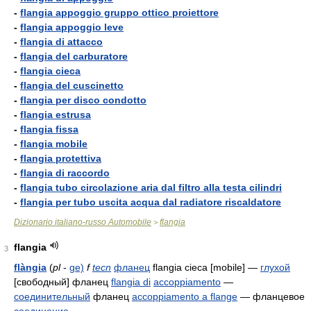
-
flangia appoggio gruppo ottico proiettore
-
flangia appoggio leve
-
flangia di attacco
-
flangia del carburatore
-
flangia cieca
-
flangia del cuscinetto
-
flangia per disco condotto
-
flangia estrusa
-
flangia fissa
-
flangia mobile
-
flangia protettiva
-
flangia di raccordo
-
flangia tubo circolazione aria dal filtro alla testa cilindri
-
flangia per tubo uscita acqua dal radiatore riscaldatore
Dizionario italiano-russo Automobile
flangia
>
flangia
3
flàngia
(
pl
-
ge)
f
tecn
фланец
flangia cieca [mobile]
—
глухой
[свободный] фланец
flangia di
accoppiamento
—
соединительный
фланец
accoppiamento a flange
— фланцевое