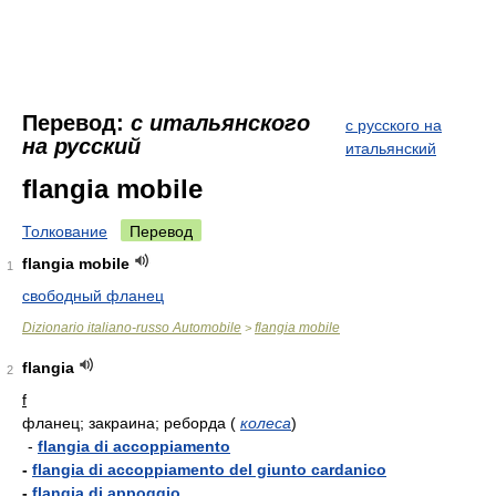
Перевод:
с итальянского
с русского на
на русский
итальянский
flangia mobile
Толкование
Перевод
flangia mobile
1
свободный фланец
Dizionario italiano-russo Automobile
flangia mobile
>
flangia
2
f
фланец; закраина; реборда
(
колеса
)
-
flangia di accoppiamento
-
flangia di accoppiamento del giunto cardanico
-
flangia di appoggio