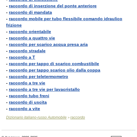
-
raccordo di inserzione del ponte anteriore
-
raccordo di mandata
-
raccordo mobile per tubo flessibile comando idraulico
frizione
-
raccordo orientabile
-
raccordo a quattro vie
-
raccordo per scarico acqua presa aria
-
raccordo stradale
-
raccordo a T
-
raccordo per tappo di scarico combustibile
-
raccordo per tappo scarico olio dalla coppa
-
raccordo per teletermometro
-
raccordo a tre vie
-
raccordo a tre vie per lavacristallo
-
raccordo tubo freni
-
raccordo di uscita
-
raccordo a vite
Dizionario italiano-russo Automobile
raccordo
>