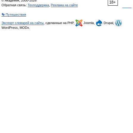
© Академик, 2000-2026
18+
Обратная связь:
Техподдержка
,
Реклама на сайте
👣 Путешествия
Экспорт словарей на сайты
, сделанные на PHP,
Joomla,
Drupal,
WordPress, MODx.