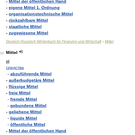
-
Mittel der öffentlichen Hand
-
eigene Mittel 1. Ordnung
-
organisationstechnische Mittel
-
rückzahlbare Mittel
-
staatliche Mittel
-
zugewiesene Mittel
Deutsch-Russisch Wörterbuch für Finanzen und Wirtschaft
Mittel
>
Mittel
10
pl
средства
-
abzuführende Mittel
-
außerbudgetäre Mittel
-
flüssige Mittel
-
freie Mittel
-
fremde Mittel
-
gebundene Mittel
-
geliehene Mittel
-
liquide Mittel
-
öffentliche Mittel
-
Mittel der öffentlichen Hand