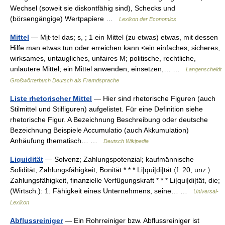
Wechsel (soweit sie diskontfähig sind), Schecks und
(börsengängige) Wertpapiere …
Lexikon der Economics
Mittel
— Mịt·tel das; s, ; 1 ein Mittel (zu etwas) etwas, mit dessen
Hilfe man etwas tun oder erreichen kann <ein einfaches, sicheres,
wirksames, untaugliches, unfaires M; politische, rechtliche,
unlautere Mittel; ein Mittel anwenden, einsetzen,… …
Langenscheidt
Großwörterbuch Deutsch als Fremdsprache
Liste rhetorischer Mittel
— Hier sind rhetorische Figuren (auch
Stilmittel und Stilfiguren) aufgelistet. Für eine Definition siehe
rhetorische Figur. A Bezeichnung Beschreibung oder deutsche
Bezeichnung Beispiele Accumulatio (auch Akkumulation)
Anhäufung thematisch… …
Deutsch Wikipedia
Liquidität
— Solvenz; Zahlungspotenzial; kaufmännische
Solidität; Zahlungsfähigkeit; Bonität * * * Li|qui|di|tät 〈f. 20; unz.〉
Zahlungsfähigkeit, finanzielle Verfügungskraft * * * Li|qui|di|tät, die;
(Wirtsch.): 1. Fähigkeit eines Unternehmens, seine… …
Universal-
Lexikon
Abflussreiniger
— Ein Rohrreiniger bzw. Abflussreiniger ist