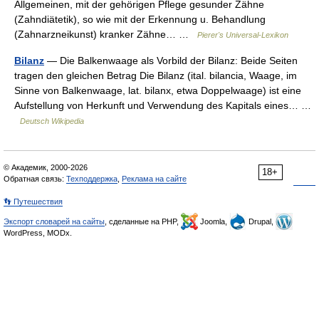
Allgemeinen, mit der gehörigen Pflege gesunder Zähne
(Zahndiätetik), so wie mit der Erkennung u. Behandlung
(Zahnarzneikunst) kranker Zähne… …
Pierer's Universal-Lexikon
Bilanz
— Die Balkenwaage als Vorbild der Bilanz: Beide Seiten
tragen den gleichen Betrag Die Bilanz (ital. bilancia, Waage, im
Sinne von Balkenwaage, lat. bilanx, etwa Doppelwaage) ist eine
Aufstellung von Herkunft und Verwendung des Kapitals eines… …
Deutsch Wikipedia
© Академик, 2000-2026
18+
Обратная связь:
Техподдержка
,
Реклама на сайте
👣 Путешествия
Экспорт словарей на сайты
, сделанные на PHP,
Joomla,
Drupal,
WordPress, MODx.