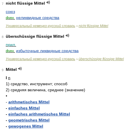
nicht flüssige Mittel
7
союз
фин.
неликвидные средства
Универсальный немецко-русский словарь
nicht flüssige Mittel
>
überschüssige flüssige Mittel
8
прил.
фин.
избыточные ликвидные средства
Универсальный немецко-русский словарь
überschüssige flüssige Mittel
>
Mittel
9
I
n
1)
средство, инструмент; способ
2)
средняя величина, среднее (значение)
•
-
arithmetisches Mittel
-
einfaches Mittel
-
einfaches arithmetisches Mittel
-
geometrisches Mittel
-
gewogenes Mittel