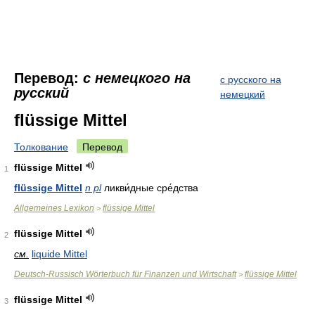
Перевод:
с немецкого на
с русского на
русский
немецкий
flüssige Mittel
Толкование
Перевод
flüssige Mittel
1
flüssige Mittel
n pl
ликви́дные сре́дства
Allgemeines Lexikon
flüssige Mittel
>
flüssige Mittel
2
см.
liquide Mittel
Deutsch-Russisch Wörterbuch für Finanzen und Wirtschaft
flüssige Mittel
>
flüssige Mittel
3