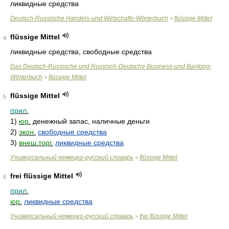
ликвидные средства
Deutsch-Russische Handels-und Wirtschafts-Wörterbuch
flüssige Mittel
>
flüssige Mittel
4
ликвидные средства, свободные средства
Das Deutsch-Russische und Russisch-Deutsche Business-und Banking-
Wörterbuch
flüssige Mittel
>
flüssige Mittel
5
прил.
1)
юр.
денежный запас, наличные деньги
2)
экон.
свободные средства
3)
внеш.торг.
ликвидные средства
Универсальный немецко-русский словарь
flüssige Mittel
>
frei flüssige Mittel
6
прил.
юр.
ликвидные средства
Универсальный немецко-русский словарь
frei flüssige Mittel
>