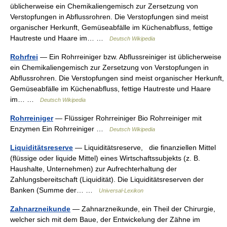
üblicherweise ein Chemikaliengemisch zur Zersetzung von
Verstopfungen in Abflussrohren. Die Verstopfungen sind meist
organischer Herkunft, Gemüseabfälle im Küchenabfluss, fettige
Hautreste und Haare im… …
Deutsch Wikipedia
Rohrfrei
— Ein Rohrreiniger bzw. Abflussreiniger ist üblicherweise
ein Chemikaliengemisch zur Zersetzung von Verstopfungen in
Abflussrohren. Die Verstopfungen sind meist organischer Herkunft,
Gemüseabfälle im Küchenabfluss, fettige Hautreste und Haare
im… …
Deutsch Wikipedia
Rohrreiniger
— Flüssiger Rohrreiniger Bio Rohrreiniger mit
Enzymen Ein Rohrreiniger …
Deutsch Wikipedia
Liquiditätsreserve
— Liquiditätsreserve, die finanziellen Mittel
(flüssige oder liquide Mittel) eines Wirtschaftssubjekts (z. B.
Haushalte, Unternehmen) zur Aufrechterhaltung der
Zahlungsbereitschaft (Liquidität). Die Liquiditätsreserven der
Banken (Summe der… …
Universal-Lexikon
Zahnarzneikunde
— Zahnarzneikunde, ein Theil der Chirurgie,
welcher sich mit dem Baue, der Entwickelung der Zähne im