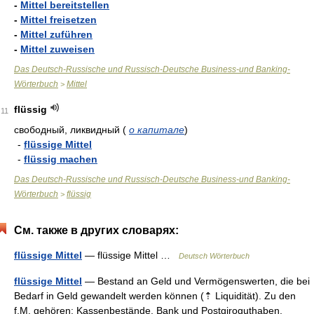
-
Mittel bereitstellen
-
Mittel freisetzen
-
Mittel zuführen
-
Mittel zuweisen
Das Deutsch-Russische und Russisch-Deutsche Business-und Banking-
Wörterbuch
Mittel
>
flüssig
11
свободный, ликвидный
(
о капитале
)
-
flüssige Mittel
-
flüssig machen
Das Deutsch-Russische und Russisch-Deutsche Business-und Banking-
Wörterbuch
flüssig
>
См. также в других словарях:
flüssige Mittel
— flüssige Mittel …
Deutsch Wörterbuch
flüssige Mittel
— Bestand an Geld und Vermögenswerten, die bei
Bedarf in Geld gewandelt werden können (⇡ Liquidität). Zu den
f.M. gehören: Kassenbestände, Bank und Postgiroguthaben,