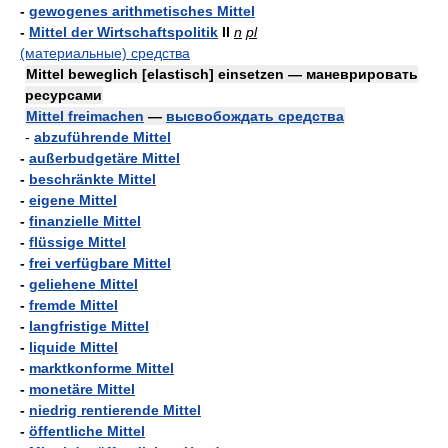
-
gewogenes arithmetisches Mittel
-
Mittel der Wirtschaftspolitik
II
n
pl
(материальные) средства
Mittel beweglich [elastisch] einsetzen — маневрировать
ресурсами
Mittel freimachen
—
высвобождать средства
-
abzuführende Mittel
-
außerbudgetäre Mittel
-
beschränkte Mittel
-
eigene Mittel
-
finanzielle Mittel
-
flüssige Mittel
-
frei verfügbare Mittel
-
geliehene Mittel
-
fremde Mittel
-
langfristige Mittel
-
liquide Mittel
-
marktkonforme Mittel
-
monetäre Mittel
-
niedrig rentierende Mittel
-
öffentliche Mittel