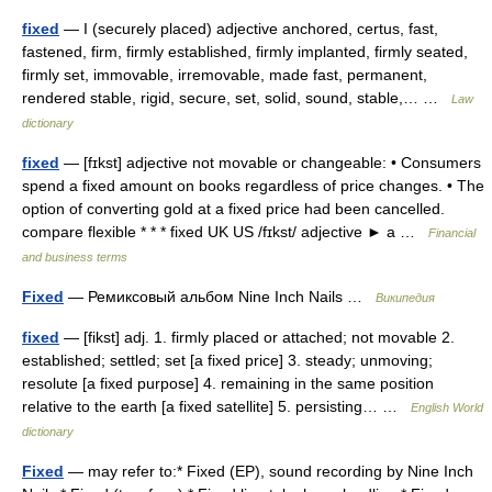
fixed
— I (securely placed) adjective anchored, certus, fast,
fastened, firm, firmly established, firmly implanted, firmly seated,
firmly set, immovable, irremovable, made fast, permanent,
rendered stable, rigid, secure, set, solid, sound, stable,… …
Law
dictionary
fixed
— [fɪkst] adjective not movable or changeable: • Consumers
spend a fixed amount on books regardless of price changes. • The
option of converting gold at a fixed price had been cancelled.
compare flexible * * * fixed UK US /fɪkst/ adjective ► a …
Financial
and business terms
Fixed
— Ремиксовый альбом Nine Inch Nails …
Википедия
fixed
— [fikst] adj. 1. firmly placed or attached; not movable 2.
established; settled; set [a fixed price] 3. steady; unmoving;
resolute [a fixed purpose] 4. remaining in the same position
relative to the earth [a fixed satellite] 5. persisting… …
English World
dictionary
Fixed
— may refer to:* Fixed (EP), sound recording by Nine Inch