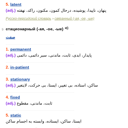
5.
latent
(adj.)
پنهان، ناپیدا، پوشیده، درحال کمون، مکنون، راکد، نهفته
Русско-персидский словарь
связанный (-ая, -ое, -ые)
>
стационарный (-ая, -ое, -ые)
9
صفت
............................................................
1.
permanent
(adj.)
پایدار، ابدی، ثابت، ماندنی، سیر دائمی، دائمی
............................................................
2.
in-patient
............................................................
3.
stationary
(adj.)
ساکن، استاده، بی تغییر، ایستا، بی حرکت، لایتغیر
............................................................
4.
fixed
(adj.)
ثابت، ماندنی، مقطوع
............................................................
5.
static
ایستا، ساکن، ایستاده، وابسته به اجسام ساکن