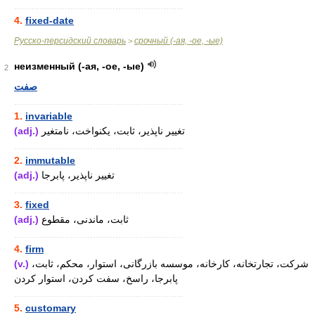
............................................................
4.
fixed-date
Русско-персидский словарь
срочный (-ая, -ое, -ые)
>
неизменный (-ая, -ое, -ые)
2
صفت
............................................................
1.
invariable
(adj.)
تغییر ناپذیر، ثابت، یکنواخت، نامتغیر
............................................................
2.
immutable
(adj.)
تغییر ناپذیر، پابرجا
............................................................
3.
fixed
(adj.)
ثابت، ماندنی، مقطوع
............................................................
4.
firm
(v.)
شرکت، تجارتخانه، کارخانه، موسسه بازرگانی، استوار، محکم، ثابت،
پابرجا، راسخ، سفت کردن، استوار کردن
............................................................
5.
customary