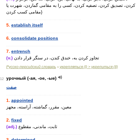
کردن، تصدیق کردن، تصفیه کردن، کسی را به مقامی گماردن، شهرت یا
مقامی کسب کردن}
............................................................
5.
establish itself
............................................................
6.
consolidate positions
............................................................
7.
entrench
(v.)
تجاوز کردن به، خندق کندن، در سنگر قرار دادن
Русско-персидский словарь
укрепляться (I) > укрепиться (II)
>
урочный (-ая, -ое, -ые)
12
صفت
............................................................
1.
appointed
معین، مقرر، گماشته، آراسته، مجهز
............................................................
2.
fixed
(adj.)
ثابت، ماندنی، مقطوع
............................................................
3.
determined