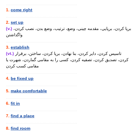
............................................................
1.
come right
............................................................
2.
set up
(v.)
برپا کردن، برپایی، مقدمه چینی، وضع، ترتیب، وضع بدن، نصب کردن،
واگذاشتن
............................................................
3.
establish
(vt.)
تاسیس کردن، دایر کردن، بنا نهادن، برپا کردن، ساختن، برقرار
کردن، تصدیق کردن، تصفیه کردن، کسی را به مقامی گماردن، شهرت یا
مقامی کسب کردن
............................................................
4.
be fixed up
............................................................
5.
make comfortable
............................................................
6.
fit in
............................................................
7.
find a place
............................................................
8.
find room