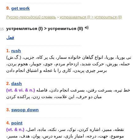
............................................................
9.
get work
Русско-персидский словарь
устраиваться (I) > устроиться (II)
>
устремляться (I) > устремиться (II)
15
فعل
............................................................
1.
rush
(گ.ش.) نی بوریا، بوریا، انواع گیاهان خانواده سمار، یک پر کاه، جزیی،
حمله، یورش، حرکت شدید، ازدحام مردم، جوی، جویبار، هجوم بردن،
برسر چیزی پریدن، کاری را با عجله و اشتیاق انجام دادن
............................................................
2.
dash
(vt. & vi. & n.)
خط تیره، بسرعت رفتن، بسرعت انجام دادن، فاصله
میان دو حرف، این علامت، بشدت زدن، پراکنده کردن
............................................................
3.
swoop down
............................................................
4.
point
(vt. & n.)
نقطه، ممیز، اشاره کردن، نوک، سر، نکته، ماده، اصل،
موضوع، جهت، درجه، امتیاز بازی، نمره درس، پوان، هدف، مسیر،