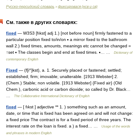
Русско-персидский словарь
фиксировася (нсв и св)
>
См. также в других словарях:
fixed
— W3S3 [fıkst] adj 1.) [not before noun] firmly fastened to a
particular position fixed to/in/on ▪ a mirror fixed to the bathroom
wall 2.) fixed times, amounts, meanings etc cannot be changed =
↑set ▪ The classes begin and end at fixed times. ▪… …
Dictionary of
contemporary English
Fixed
— (f[i^]kst), a. 1. Securely placed or fastened; settled;
established; firm; imovable; unalterable. [1913 Webster] 2.
(Chem.) Stable; non volatile. [1913 Webster] {Fixed air} (Old
Chem.), carbonic acid or carbon dioxide; so called by Dr. Black…
…
The Collaborative International Dictionary of English
fixed
— [ fıkst ] adjective ** 1. ) something such as an amount,
date, or time that is fixed has been agreed on and will not change:
a fixed price The contract is for a fixed period of three years. The
interest rate on the loan is fixed. a ) a fixed… …
Usage of the words
and phrases in modern English