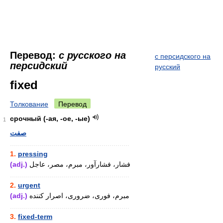
Перевод:
с русского на
с персидского на
персидский
русский
fixed
Толкование
Перевод
срочный (-ая, -ое, -ые)
1
صفت
............................................................
1.
pressing
(adj.)
فشار، فشارآور، مبرم، مصر، عاجل
............................................................
2.
urgent
(adj.)
مبرم، فوری، ضروری، اصرار کننده
............................................................
3.
fixed-term