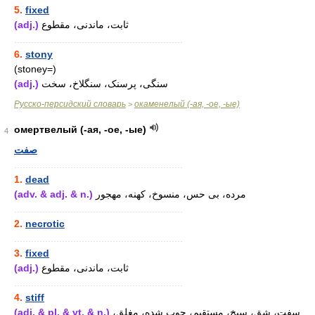
5.
fixed
(adj.)
ثابت، ماندنی، مقطوع
............................................................
6.
stony
(stoney=)
(adj.)
سنگی، پرسنک، سنگلاخ، سخت
Русско-персидский словарь
окаменелый (-ая, -ое, -ые)
>
омертвелый (-ая, -ое, -ые)
4
صفت
............................................................
1.
dead
(adv. & adj. & n.)
مرده، بی حس، منسوخ، کهنه، مهجور
............................................................
2.
necrotic
............................................................
3.
fixed
(adj.)
ثابت، ماندنی، مقطوع
............................................................
4.
stiff
(adj. & pl. & vt. & n.)
سفت، شق، سیخ، مستقیم، چوب شده، مغلق،