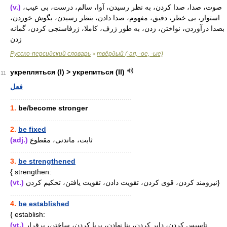
(v.)
صوت، صدا، صدا کردن، به نظر رسیدن، آوا، سالم، درست، بی عیب،
استوار، بی خطر، دقیق، مفهوم، صدا دادن، بنظر رسیدن، بگوش خوردن،
بصدا درآوردن، نواختن، زدن، به طور ژرف، کاملا، ژرفاسنجی کردن، گمانه
زدن
Русско-персидский словарь
твёрдый (-ая, -ое, -ые)
>
укрепляться (I) > укрепиться (II)
11
فعل
............................................................
1.
be/become stronger
............................................................
2.
be fixed
(adj.)
ثابت، ماندنی، مقطوع
............................................................
3.
be strengthened
{ strengthen:
(vt.)
نیرومند کردن، قوی کردن، تقویت دادن، تقویت یافتن، تحکیم کردن}
............................................................
4.
be established
{ establish:
(vt.)
تاسیس کردن، دایر کردن، بنا نهادن، برپا کردن، ساختن، برقرار