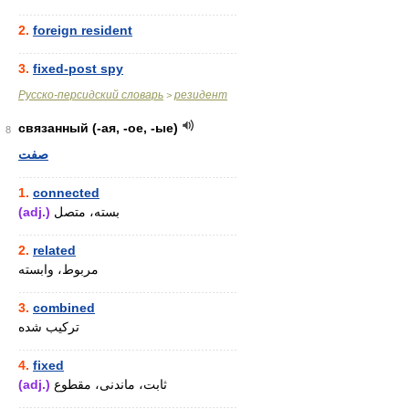
............................................................
2.
foreign resident
............................................................
3.
fixed-post spy
Русско-персидский словарь
резидент
>
связанный (-ая, -ое, -ые)
8
صفت
............................................................
1.
connected
(adj.)
بسته، متصل
............................................................
2.
related
مربوط، وابسته
............................................................
3.
combined
ترکیب شده
............................................................
4.
fixed
(adj.)
ثابت، ماندنی، مقطوع
............................................................