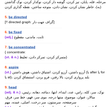
مرحله، قله، پایان، تیز کردن، گوشه دار کردن، نوکدار کردن، نوک گذاشتن
(به)، خاطر نشان کردن، نشان دادن، متوجه ساختن، نقطه گذاری کردن
............................................................
5.
be directed
[!! directed graph: گراف جهت دار]
............................................................
6.
be fixed
(adj.)
ثابت، ماندنی، مقطوع
............................................................
7.
be concentrated
{ concentrate:
(vt. & n.)
متمرکز کردن، تمرکز دادن، تغلیظ}
............................................................
8.
aspire
(vt.)
آرزو داشتن، آرزو کردن، اشتیاق داشتن، هوش داشتن (با after یا for
یا at)، بلند پروازی کردن، بالا رفتن، فرو بردن، استنشاق کردن
............................................................
9.
head
(adj. & n.)
نوک، سر، کله، راس، عدد، ابتداء، انتها، دماغه، دهانه، رئیس،
سالار، عنوان، موضوع، منتها درجه، موی سر، فهم، خط سر، فرق،
سرصفحه، سرستون، سر درخت، اصلی، عمده، مهم