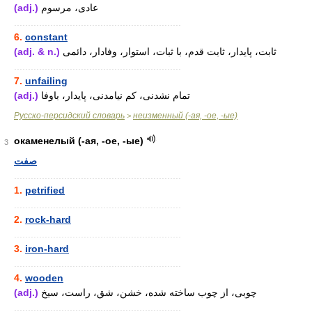
(adj.)
عادی، مرسوم
............................................................
6.
constant
(adj. & n.)
ثابت، پایدار، ثابت قدم، با ثبات، استوار، وفادار، دائمی
............................................................
7.
unfailing
(adj.)
تمام نشدنی، کم نیامدنی، پایدار، باوفا
Русско-персидский словарь
неизменный (-ая, -ое, -ые)
>
окаменелый (-ая, -ое, -ые)
3
صفت
............................................................
1.
petrified
............................................................
2.
rock-hard
............................................................
3.
iron-hard
............................................................
4.
wooden
(adj.)
چوبی، از چوب ساخته شده، خشن، شق، راست، سیخ
............................................................