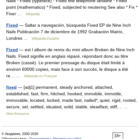
Nails * Fixed (typeface) * Fixed line telephone landline * Fixed
point (mathematics) * Fixed, subjected to neutering See also * Fix *
Fixer …
Wikipedia
Fixed
— Saltar a navegación, búsqueda Fixed EP de Nine Inch
Nails Publicación 7 de diciembre de 1992 Grabación Matrix,
Londres …
Wikipedia Español
Fixed
— est l album de remix du mini album Broken de Nine Inch
Nails. Fixed signifie en anglais réparé, répondant donc au titre
Broken (cassé). Le premier pressage du disque était limité à
environ 60000 copies, mais face à son succès, le disque a été
re… …
Wikipédia en Français
fixed
— [adj1] permanent, steady anchored, attached,
established, fast, firm, hitched, hooked, immobile, immotile,
immovable, located, locked, made fast, nailed*, quiet, rigid, rooted,
secure, set, settled, situated, solid, stable, steadfast, stiff,… …
New thesaurus
© Академик, 2000-2026
18+
Обратная связь:
Техподдержка
,
Реклама на сайте