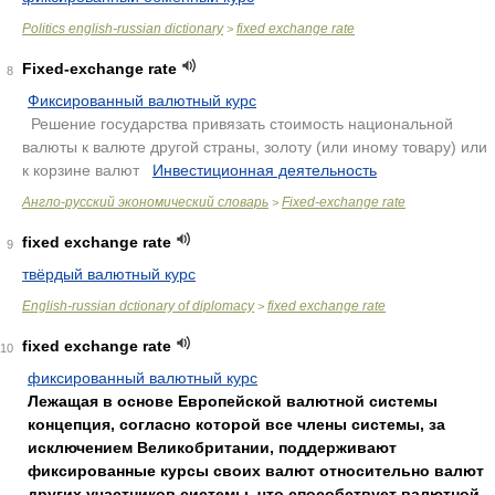
Politics english-russian dictionary
fixed exchange rate
>
Fixed-exchange rate
8
Фиксированный валютный курс
.
Решение государства привязать стоимость национальной
валюты к валюте другой страны, золоту (или иному товару) или
к корзине валют
.
Инвестиционная деятельность
.
Англо-русский экономический словарь
Fixed-exchange rate
>
fixed exchange rate
9
твёрдый валютный курс
English-russian dctionary of diplomacy
fixed exchange rate
>
fixed exchange rate
10
фиксированный валютный курс
Лежащая в основе Европейской валютной системы
концепция, согласно которой все члены системы, за
исключением Великобритании, поддерживают
фиксированные курсы своих валют относительно валют
других участников системы, что способствует валютной