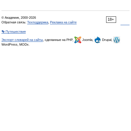
© Академик, 2000-2026
18+
Обратная связь:
Техподдержка
,
Реклама на сайте
👣 Путешествия
Экспорт словарей на сайты
, сделанные на PHP,
Joomla,
Drupal,
WordPress, MODx.