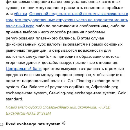
финансовые операции на основе установленных валютных
курсов, т.е. они могут заранее расчитать возможные прибыли
или
убытки
.
Основной недостаток такой системы заключается в
том
,
что государственные структуры часто не торопятся менять
валютный курс
либо по политическим соображениям, либо по
причине выбора иного способа решения проблемы
регулирования платежного баланса. В этом случае
фиксированный курс валюты выбивается из рамок основных
рыночных тенденций, и открываются возможности для
валютных спекуляций, что приводит к образованию потока
«горячих» денег и дестабилизирует рыночные отношения.
Центральный банк
при этом вынужден затрачивать огромные
средства из своих международных резервов, чтобы защитить
паритет национальной валюты. Ср.: Floating exchange-rate
system. См. Balance of payments equilibrium, Adjustable peg
exchange-rate system, Crawling-peg exchange-rate system, Gold
standard.
Новый англо-русский словарь-справочник. Экономика.
FIXED
>
EXCHANGE-RATE SYSTEM
fixed exchange rate system
13