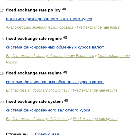
fixed exchange rate policy
17
политика фиксированного валютного курса
Англо-русский экономический словарь
fixed exchange rate policy
>
fixed exchange rate regime
18
система фиксированных обменных курсов валют
English-russian dctionary of contemporary Economics
fixed exchange rate
>
regime
fixed exchange rate regime
19
система фиксированных обменных курсов валют
English-russian dctionary of diplomacy
fixed exchange rate regime
>
fixed exchange rate system
20
система фиксированного валютного курса
English-russian dctionary of diplomacy
fixed exchange rate system
>
Страницы
Следующая
→