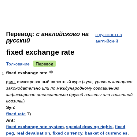
Перевод:
с английского на
с русского на
русский
английский
fixed exchange rate
Толкование
Перевод
fixed exchange rate
1
фин.
фиксированный валютный курс
(
курс, уровень которого
законодательно или по международному соглашению
зафиксирован относительно другой валюты или валютной
корзины
)
Syn:
fixed rate
1)
Ant:
fixed exchange rate system
,
special drawing rights
,
fixed
peg
,
real devaluation
,
fixed currency
,
basket of currencies
,