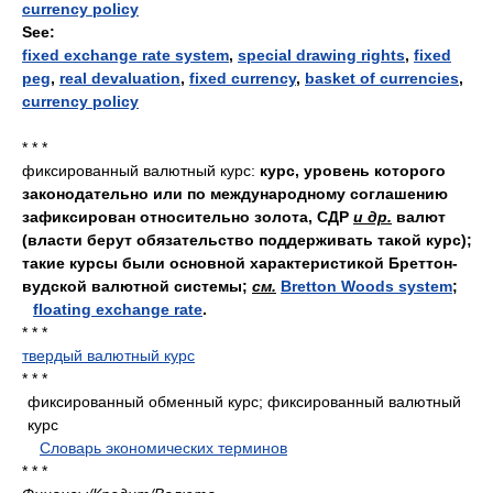
currency policy
See:
fixed exchange rate system
,
special drawing rights
,
fixed
peg
,
real devaluation
,
fixed currency
,
basket of currencies
,
currency policy
* * *
фиксированный валютный курс:
курс, уровень которого
законодательно или по международному соглашению
зафиксирован относительно золота, СДР
и др.
валют
(власти берут обязательство поддерживать такой курс);
такие курсы были основной характеристикой Бреттон-
вудской валютной системы;
см.
Bretton Woods system
;
floating exchange rate
.
* * *
твердый валютный курс
* * *
фиксированный обменный курс; фиксированный валютный
курс
.
.
Словарь экономических терминов
.
* * *