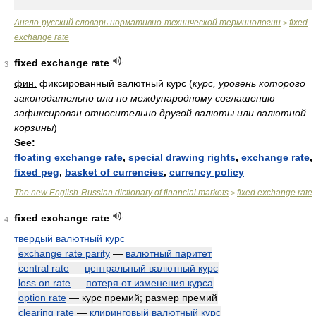
Англо-русский словарь нормативно-технической терминологии
fixed
>
exchange rate
fixed exchange rate
3
фин.
фиксированный валютный курс
(
курс, уровень которого
законодательно или по международному соглашению
зафиксирован относительно другой валюты или валютной
корзины
)
See:
floating exchange rate
,
special drawing rights
,
exchange rate
,
fixed peg
,
basket of currencies
,
currency policy
The new English-Russian dictionary of financial markets
fixed exchange rate
>
fixed exchange rate
4
твердый валютный курс
exchange rate parity
—
валютный паритет
central rate
—
центральный валютный курс
loss on rate
—
потеря от изменения курса
option rate
— курс премий; размер премий
clearing rate
—
клиринговый валютный курс