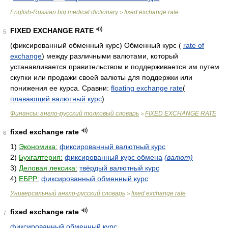
English-Russian big medical dictionary
fixed exchange rate
>
FIXED EXCHANGE RATE
5
(фиксированный обменный курс) Обменный курс (
rate of
exchange
) между различными валютами, который
устанавливается правительством и поддерживается им путем
скупки или продажи своей валюты для поддержки или
понижения ее курса. Сравни:
floating exchange rate
(
плавающий валютный курс
).
Финансы: англо-русский толковый словарь
FIXED EXCHANGE RATE
>
fixed exchange rate
6
1)
Экономика:
фиксированный валютный курс
2)
Бухгалтерия:
фиксированный курс обмена
(валют)
3)
Деловая лексика:
твёрдый валютный курс
4)
ЕБРР:
фиксированный обменный курс
Универсальный англо-русский словарь
fixed exchange rate
>
fixed exchange rate
7
фиксированный обменный курс