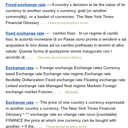
Fixed-exchange rate
— A country s decision to tie the value of its
currency to another country s currency, gold (or another
commodity), or a basket of currencies. The New York Times
Financial Glossary …
Financial and business terms
fixed exchange rate
— cambio fisso In un regime di cambi
fissi, le autorità monetarie di un Paese sono pronte a vendere e ad
acquistare le loro divise ad un cambio prefissato in termini di altre
valute. Questa forma di quotazione venne inaugurato con l
accordo di… …
Glossario di economia e finanza
Exchange rate
— Foreign exchange Exchange rates Currency
band Exchange rate Exchange rate regime Exchange rate
flexibility Dollarization Fixed exchange rate Floating exchange rate
Linked exchange rate Managed float regime Markets Foreign
exchange market Futures… …
Wikipedia
Exchange rate
— The price of one country s currency expressed
in another country s currency. The New York Times Financial
Glossary * * * exchange rate exˈchange rate noun [countable]
FINANCE the price at which one currency can be bought with
another: • If the… …
Financial and business terms