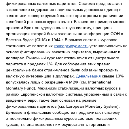
фиксированных валютных паритетов. Система предполагает
закрепление содержания национальных денежных единиц в
золоте или конвертируемой валюте при строгом ограничении
колебаний рыночных курсов валют. В качестве примера можно
привести Бреттонвудскую валютную систему, принципы
организации которой были заложены на конференции ООН в
Бреттон-Вудсе (США) в 1944 г. В рамках системы курсовое
соотношение валют и их
конвертируемость
устанавливались на
основе фиксированных валютных паритетов, выраженных в
долларах. Рыночный курс мог отклоняться от центрального
паритета в пределах 1%. Для соблюдения этих правил
центральные банки стран-членов были обязаны проводить
валютную интервенцию в долларах.
Девальвация
свыше 10%
допускалась лишь с разрешения МВФ (см. International
Monetary Fund). Механизм стабилизации валютных курсов в
рамках Европейской валютной системы, упразненный в связи с
введением евро, также был основан на режиме
фиксированных паритетов (см. European Monetary System).
Деловые и финансовые сообщества предпочитают систему
относительно фиксированных курсов системе плавающих
курсов, т.к. она позволяет им осуществлять торговые и