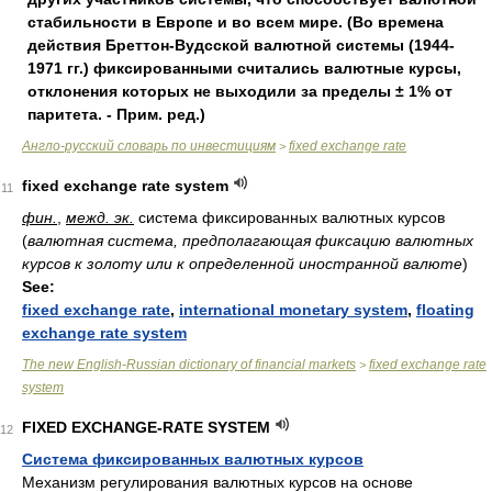
стабильности в Европе и во всем мире. (Во времена
действия Бреттон-Вудсской валютной системы (1944-
1971 гг.) фиксированными считались валютные курсы,
отклонения которых не выходили за пределы ± 1% от
паритета. - Прим. ред.)
Англо-русский словарь по инвестициям
fixed exchange rate
>
fixed exchange rate system
11
фин.
,
межд. эк.
система фиксированных валютных курсов
(
валютная система, предполагающая фиксацию валютных
курсов к золоту или к определенной иностранной валюте
)
See:
fixed exchange rate
,
international monetary system
,
floating
exchange rate system
The new English-Russian dictionary of financial markets
fixed exchange rate
>
system
FIXED EXCHANGE-RATE SYSTEM
12
Система фиксированных валютных курсов
Механизм регулирования валютных курсов на основе