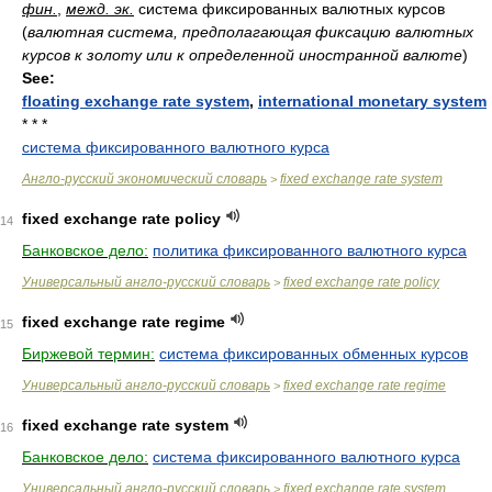
фин.
,
межд. эк.
система фиксированных валютных курсов
(
валютная система, предполагающая фиксацию валютных
курсов к золоту или к определенной иностранной валюте
)
See:
floating exchange rate system
,
international monetary system
* * *
система фиксированного валютного курса
Англо-русский экономический словарь
fixed exchange rate system
>
fixed exchange rate policy
14
Банковское дело:
политика фиксированного валютного курса
Универсальный англо-русский словарь
fixed exchange rate policy
>
fixed exchange rate regime
15
Биржевой термин:
система фиксированных обменных курсов
Универсальный англо-русский словарь
fixed exchange rate regime
>
fixed exchange rate system
16
Банковское дело:
система фиксированного валютного курса
Универсальный англо-русский словарь
fixed exchange rate system
>