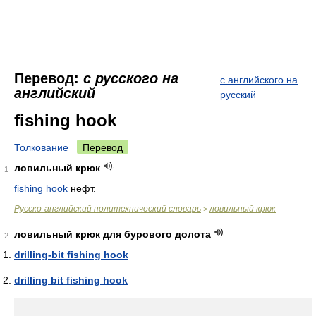
Перевод:
с русского на
с английского на
английский
русский
fishing hook
Толкование
Перевод
ловильный крюк
1
fishing hook
нефт.
Русско-английский политехнический словарь
ловильный крюк
>
ловильный крюк для бурового долота
2
drilling-bit fishing hook
drilling bit fishing hook