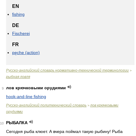
EN
fishing
DE
Fischerei
FR
pęche (action)
Русско-английский словарь нормативно-технической терминологии
>
рыбная ловля
лов крючковыми орудиями
9
hook-and-line fishing
Русско-английский политехнический словарь
лов крючковыми
>
орудиями
РЫБАЛКА
10
Сегодня рыба клюет. А вчера поймал такую рыбину! Рыба