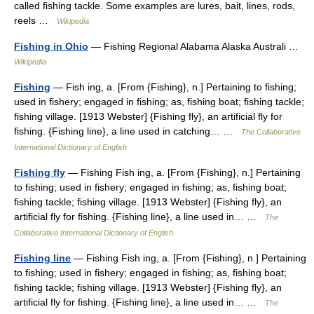
called fishing tackle. Some examples are lures, bait, lines, rods,
reels …
Wikipedia
Fishing in Ohio
— Fishing Regional Alabama Alaska Australi …
Wikipedia
Fishing
— Fish ing, a. [From {Fishing}, n.] Pertaining to fishing;
used in fishery; engaged in fishing; as, fishing boat; fishing tackle;
fishing village. [1913 Webster] {Fishing fly}, an artificial fly for
fishing. {Fishing line}, a line used in catching… …
The Collaborative
International Dictionary of English
Fishing fly
— Fishing Fish ing, a. [From {Fishing}, n.] Pertaining
to fishing; used in fishery; engaged in fishing; as, fishing boat;
fishing tackle; fishing village. [1913 Webster] {Fishing fly}, an
artificial fly for fishing. {Fishing line}, a line used in… …
The
Collaborative International Dictionary of English
Fishing line
— Fishing Fish ing, a. [From {Fishing}, n.] Pertaining
to fishing; used in fishery; engaged in fishing; as, fishing boat;
fishing tackle; fishing village. [1913 Webster] {Fishing fly}, an
artificial fly for fishing. {Fishing line}, a line used in… …
The