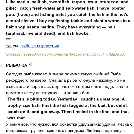
I like marlin, sailfish, swordfish, tarpon, trout, sturgeon, and
pike; I catch fresh-water and salt-water fish. I have lobster
pots (traps) and fishing nets; you catch the fish in the net's
central sleeve. I buy my fishing tackle and plastic worms in a
bait shop near a marina. They have everything — bait
(artificial, live and dead), and fish hooks.
***
тж.
см.
рыбные выражения
Словарь переводчика-синхрониста (русско-английский)
РЫБАЛКА
>
РЫБАЛКА
11
Сегодня рыба клюет. А вчера поймал такую рыбину! Рыба
рекордного размера. Сначала рыба клюнула наживку, но не
захватила и сорвалась с крючка. Но потом опять подплыла, я
намотал леску на катушку — и кончен бал.
The fish is biting today. Yesterday I caught a great one! A
trophy-size fish. First the fish tugged at the bait, but didn't
catch on it, and got away. Then I reeled in the line, and that
was that.
У меня все, что нужно, вся оснастка удильщика: удочка, леска с
поплавком, грузило, крючок с поводком. Люблю спортивную