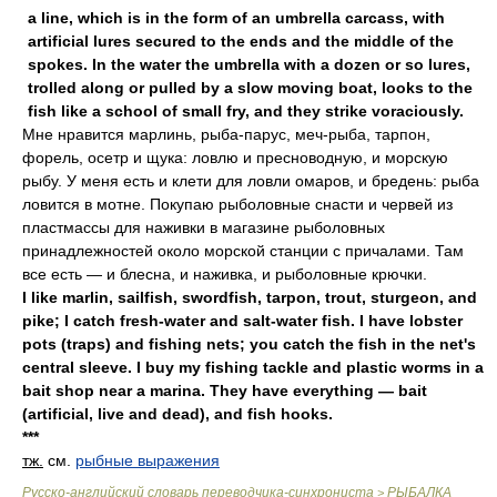
a line, which is in the form of an umbrella carcass, with
artificial lures secured to the ends and the middle of the
spokes. In the water the umbrella with a dozen or so lures,
trolled along or pulled by a slow moving boat, looks to the
fish like a school of small fry, and they strike voraciously.
Мне нравится марлинь, рыба-парус, меч-рыба, тарпон,
форель, осетр и щука: ловлю и пресноводную, и морскую
рыбу. У меня есть и клети для ловли омаров, и бредень: рыба
ловится в мотне. Покупаю рыболовные снасти и червей из
пластмассы для наживки в магазине рыболовных
принадлежностей около морской станции с причалами. Там
все есть — и блесна, и наживка, и рыболовные крючки.
I like marlin, sailfish, swordfish, tarpon, trout, sturgeon, and
pike; I catch fresh-water and salt-water fish. I have lobster
pots (traps) and fishing nets; you catch the fish in the net's
central sleeve. I buy my fishing tackle and plastic worms in a
bait shop near a marina. They have everything — bait
(artificial, live and dead), and fish hooks.
***
тж.
см.
рыбные выражения
Русско-английский словарь переводчика-синхрониста
РЫБАЛКА
>