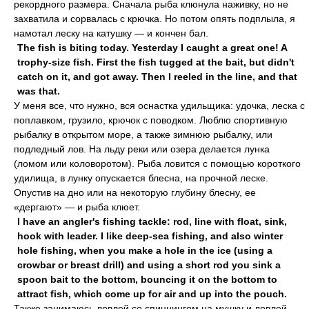
рекордного размера. Сначала рыба клюнула наживку, но не
захватила и сорвалась с крючка. Но потом опять подплыла, я
намотал леску на катушку — и кончен бал.
The fish is biting today. Yesterday I caught a great one! A
trophy-size fish. First the fish tugged at the bait, but didn't
catch on it, and got away. Then I reeled in the line, and that
was that.
У меня все, что нужно, вся оснастка удильщика: удочка, леска с
поплавком, грузило, крючок с поводком. Люблю спортивную
рыбалку в открытом море, а также зимнюю рыбалку, или
подледный лов. На льду реки или озера делается лунка
(ломом или коловоротом). Рыба ловится с помощью короткого
удилища, в лунку опускается блесна, на прочной леске.
Опустив на дно или на некоторую глубину блесну, ее
«дергают» — и рыба клюет.
I have an angler's fishing tackle: rod, line with float, sink,
hook with leader. I like deep-sea fishing, and also winter
hole fishing, when you make a hole in the ice (using a
crowbar or breast drill) and using a short rod you sink a
spoon bait to the bottom, bouncing it on the bottom to
attract fish, which come up for air and up into the pouch.
Также занимаюсь ловлей со спиннингом на мушку и ловлей