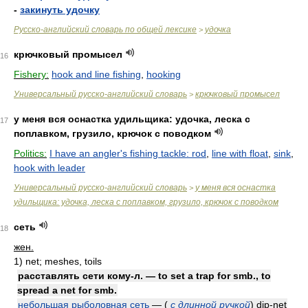
-
закинуть удочку
Русско-английский словарь по общей лексике
удочка
>
крючковый промысел
16
Fishery:
hook and line fishing
,
hooking
Универсальный русско-английский словарь
крючковый промысел
>
у меня вся оснастка удильщика: удочка, леска с
17
поплавком, грузило, крючок с поводком
Politics:
I have an angler's fishing tackle: rod
,
line with float
,
sink
,
hook with leader
Универсальный русско-английский словарь
у меня вся оснастка
>
удильщика: удочка, леска с поплавком, грузило, крючок с поводком
сеть
18
жен.
1)
net; meshes, toils
расставлять сети кому-л. — to set a trap for smb., to
spread a net for smb.
небольшая рыболовная сеть
—
(
с длинной ручкой
)
dip-net