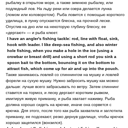
рыбалку в открытом море, а также зимнюю рыбалку, или
подледный лов. На льду реки или озера делается лунка
(ломом или коловоротом). Рыба ловится с помощью короткого
удилища, в лунку опускается блесна, на прочной леске.
Опустив на дно или на некоторую глубину блесну, ее
«дергают» — и рыба клюет.
I have an angler's fishing tackle: rod, line with float, sink,
hook with leader. I like deep-sea fishing, and also winter
hole fishing, when you make a hole in the ice (using a
crowbar or breast drill) and using a short rod you sink a
spoon bait to the bottom, bouncing it on the bottom to
attract fish, which come up for air and up into the pouch.
Также занимаюсь ловлей со спиннингом на мушку и ловлей
форели на сухую мушку. Нужно забросить мушку как можно
дальше: лучше всего забрасывать по ветру. Затем спиннинг
ставится на тормоз, и леску дергают коротким рывком,
имитируя живую приманку, и рыба хватает наживку. Рыба
должна хорошо сидеть на крючке, иначе она сорвется с
крючка. Для этого, после того как рыба захватила и заглотила
приманку, ее подсекают, резко дернув удилище, чтобы крючок
хорошо зацепился (вонзился).