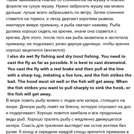
форели на сухую мушку. Нужно забросить мушку как можно
дальше: лучше всего забрасывать по ветру. Затем спиннинг
ставится на тормоз, и леску дергают коротким рывком,
имитируя живую приманку, и рыба хватает наживку. Рыба
должна хорошо сидеть на крючке, иначе она сорвется с
крючка. Для этого, после того как рыба захватила и заглотила
приманку, ее подсекают, резко дернув удилище, чтобы крючок
хорошо зацепился (вонзился).
I also do wet fly fishing and dry trout fishing. You need to
cast the fly as far as possible. It is best to cast downwind.
You cast the fly with a reel brake and then pull at the line
with a sharp tug, imitating a live lure, and the fish strikes the
bait. The hood must sit well or the fish will get away. When
the fish strikes you want to pull sharply to sink the hook, or
the fish will get away.
В море ловить рыбу можно с лодки или катера, стоящего на
якоре. Донную рыбу ловят на блесну, которую опускают на дно
и подергивают. Хорошо ловится камбала и все придонные
виды рыб. Хорошо тралить рыбу с медленно движущегося
катера. Снасть для траления выглядит как остов зонтика без
ручки. К концу и середине каждой спицы крепится приманка в