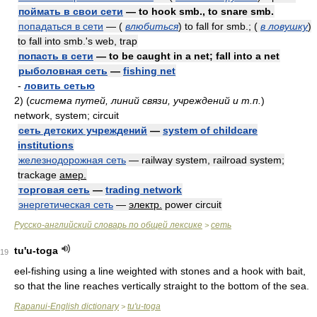
поймать в свои сети
— to hook smb., to snare smb.
попадаться в сети
— (
влюбиться
) to fall for smb.; (
в ловушку
)
to fall into smb.'s web, trap
попасть в сети
— to be caught in a net; fall into a net
рыболовная сеть
—
fishing net
-
ловить сетью
2)
(
система путей, линий связи, учреждений и т.п.
)
network, system; circuit
сеть детских учреждений
—
system of childcare
institutions
железнодорожная сеть
— railway system, railroad system;
trackage
амер.
торговая сеть
—
trading network
энергетическая сеть
—
электр.
power circuit
Русско-английский словарь по общей лексике
сеть
>
tu'u-toga
19
eel-fishing using a line weighted with stones and a hook with bait,
so that the line reaches vertically straight to the bottom of the sea.
Rapanui-English dictionary
tu'u-toga
>