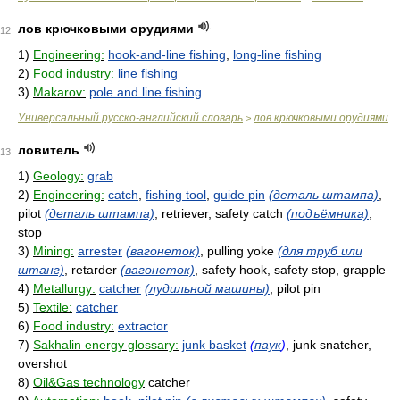
лов крючковыми орудиями
12
1)
Engineering:
hook-and-line fishing
,
long-line fishing
2)
Food industry:
line fishing
3)
Makarov:
pole and line fishing
Универсальный русско-английский словарь
лов крючковыми орудиями
>
ловитель
13
1)
Geology:
grab
2)
Engineering:
catch
,
fishing tool
,
guide pin
(деталь штампа)
,
pilot
(деталь штампа)
, retriever, safety catch
(подъёмника)
,
stop
3)
Mining:
arrester
(вагонеток)
, pulling yoke
(для труб или
штанг)
, retarder
(вагонеток)
, safety hook, safety stop, grapple
4)
Metallurgy:
catcher
(лудильной машины)
, pilot pin
5)
Textile:
catcher
6)
Food industry:
extractor
7)
Sakhalin energy glossary:
junk basket
(
паук
)
, junk snatcher,
overshot
8)
Oil&Gas technology
catcher