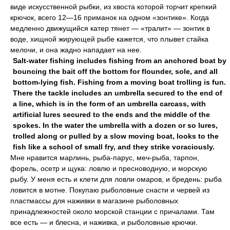
виде искусственной рыбки, из хвоста которой торчит крепкий
крючок, всего 12—16 приманок на одном «зонтике». Когда
медленно движущийся катер тянет — «тралит» — зонтик в
воде, хищной жирующей рыбе кажется, что плывет стайка
мелочи, и она жадно нападает на нее.
Salt-water fishing includes fishing from an anchored boat by
bouncing the bait off the bottom for flounder, sole, and all
bottom-lying fish. Fishing from a moving boat trolling is fun.
There the tackle includes an umbrella secured to the end of
a line, which is in the form of an umbrella carcass, with
artificial lures secured to the ends and the middle of the
spokes. In the water the umbrella with a dozen or so lures,
trolled along or pulled by a slow moving boat, looks to the
fish like a school of small fry, and they strike voraciously.
Мне нравится марлинь, рыба-парус, меч-рыба, тарпон,
форель, осетр и щука: ловлю и пресноводную, и морскую
рыбу. У меня есть и клети для ловли омаров, и бредень: рыба
ловится в мотне. Покупаю рыболовные снасти и червей из
пластмассы для наживки в магазине рыболовных
принадлежностей около морской станции с причалами. Там
все есть — и блесна, и наживка, и рыболовные крючки.