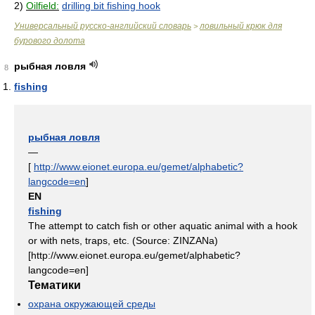
2)
Oilfield:
drilling bit fishing hook
Универсальный русско-английский словарь
ловильный крюк для
>
бурового долота
рыбная ловля
8
fishing
рыбная ловля
—
[
http://www.eionet.europa.eu/gemet/alphabetic?
langcode=en
]
EN
fishing
The attempt to catch fish or other aquatic animal with a hook
or with nets, traps, etc. (Source: ZINZANa)
[http://www.eionet.europa.eu/gemet/alphabetic?
langcode=en]
Тематики
охрана окружающей среды