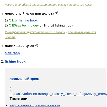
Русско-английский словарь по нефти и газу
ловильный крюк
>
ловильный крюк для долота
4
1)
Oil:
bit fishing hook
2)
Oil&Gas technology
drilling bit fishing hook
Универсальный русско-английский словарь
ловильный крюк для
>
долота
ловильный крюк
5
side rasp
fishing hook
ловильный крюк
—
[
http://slovarionline.ru/anglo_russkiy_slovar_neftegazovoy_promy
Тематики
нефтегазовая промышленность