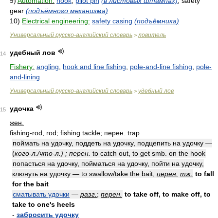
9)
Automation:
hook
,
pilot pin
(в листовых штампах)
, safety
gear
(подъёмного механизма)
10)
Electrical engineering:
safety casing
(подъёмника)
Универсальный русско-английский словарь
ловитель
>
удебный лов
14
Fishery:
angling
,
hook and line fishing
,
pole-and-line fishing
,
pole-
and-lining
Универсальный русско-английский словарь
удебный лов
>
удочка
15
жен.
fishing-rod, rod; fishing tackle;
перен.
trap
поймать на удочку, поддеть на удочку, подцепить на удочку —
(
кого-л./что-л.) ; перен.
to catch out, to get smb. on the hook
попасться на удочку, пойматься на удочку, пойти на удочку,
клюнуть на удочку — to swallow/take the bait;
перен.
тж.
to fall
for the bait
сматывать удочки
—
разг.
;
перен.
to take off, to make off, to
take to one's heels
-
забросить удочку