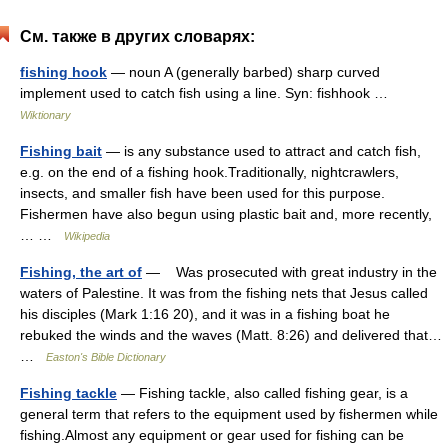
См. также в других словарях:
fishing hook
— noun A (generally barbed) sharp curved
implement used to catch fish using a line. Syn: fishhook …
Wiktionary
Fishing bait
— is any substance used to attract and catch fish,
e.g. on the end of a fishing hook.Traditionally, nightcrawlers,
insects, and smaller fish have been used for this purpose.
Fishermen have also begun using plastic bait and, more recently,
… …
Wikipedia
Fishing, the art of
— Was prosecuted with great industry in the
waters of Palestine. It was from the fishing nets that Jesus called
his disciples (Mark 1:16 20), and it was in a fishing boat he
rebuked the winds and the waves (Matt. 8:26) and delivered that…
…
Easton's Bible Dictionary
Fishing tackle
— Fishing tackle, also called fishing gear, is a
general term that refers to the equipment used by fishermen while
fishing.Almost any equipment or gear used for fishing can be