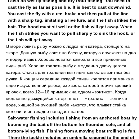
I also do wet fly fishing and dry trout fishing. You need to
cast the fly as far as possible. It is best to cast downwind.
You cast the fly with a reel brake and then pull at the line
with a sharp tug, imitating a live lure, and the fish strikes the
bait. The hood must sit well or the fish will get away. When
the fish strikes you want to pull sharply to sink the hook, or
the fish will get away.
В море ловить рыбу можно с лодки или катера, стоящего на
якоре. Донную рыбу ловят на блесну, которую опускают на дно
и подергивают. Хорошо ловится камбала и все придонные
виды рыб. Хорошо тралить рыбу с медленно движущегося
катера. Снасть для траления выглядит как остов зонтика без
ручки. К концу и середине каждой спицы крепится приманка в
виде искусственной рыбки, из хвоста которой торчит крепкий
крючок, всего 12—16 приманок на одном «зонтике». Когда
медленно движущийся катер тянет — «тралит» — зонтик в
воде, хищной жирующей рыбе кажется, что плывет стайка
мелочи, и она жадно нападает на нее.
Salt-water fishing includes fishing from an anchored boat by
bouncing the bait off the bottom for flounder, sole, and all
bottom-lying fish. Fishing from a moving boat trolling is fun.
There the tackle includes an umbrella secured to the end of