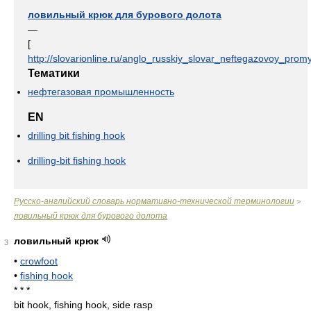
ловильный крюк для бурового долота
—
[
http://slovarionline.ru/anglo_russkiy_slovar_neftegazovoy_promy
Тематики
нефтегазовая промышленность
EN
drilling bit fishing hook
drilling-bit fishing hook
Русско-английский словарь нормативно-технической терминологии
>
ловильный крюк для бурового долота
ловильный крюк
3
•
crowfoot
•
fishing hook
* * *
bit hook, fishing hook, side rasp