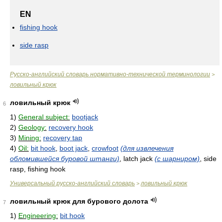
EN
fishing hook
side rasp
Русско-английский словарь нормативно-технической терминологии
>
ловильный крюк
ловильный крюк
6
1)
General subject:
bootjack
2)
Geology:
recovery hook
3)
Mining:
recovery tap
4)
Oil:
bit hook
,
boot jack
,
crowfoot
(для извлечения
обломившейся буровой штанги)
, latch jack
(с шарниром)
, side
rasp, fishing hook
Универсальный русско-английский словарь
ловильный крюк
>
ловильный крюк для бурового долота
7
1)
Engineering:
bit hook