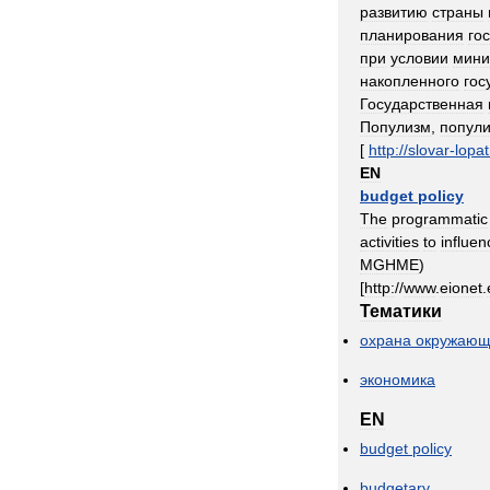
развитию
страны
планирования
го
при
условии
мини
накопленного
гос
Государственная
Популизм
,
попули
[
http:
//
slovar
-
lopat
EN
budget
policy
The
programmatic
activities
to
influen
MGHME
)
[
http:
//
www
.
eionet
.
Тематики
охрана
окружающ
экономика
EN
budget
policy
budgetary