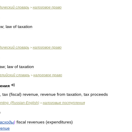
дический
словарь
налоговое
право
>
aw
;
law
of
taxation
дический
словарь
налоговое
право
>
law
;
law
of
taxation
глийский
словарь
налоговое
право
>
ления
,
tax
(
fiscal
)
revenue
,
revenue
from
taxation
,
tax
proceeds
nting
. (
Russian
-
English
)
налоговые
поступления
>
асходы
)
fiscal
revenues
(
expenditures
)
venue