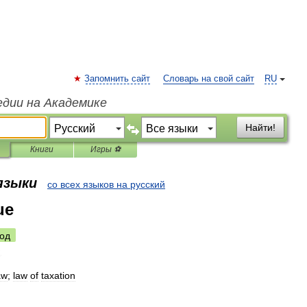
Запомнить сайт
Словарь на свой сайт
RU
едии на Академике
Найти!
Книги
Игры ⚽
 языки
со всех языков на русский
ue
од
aw
;
law
of
taxation