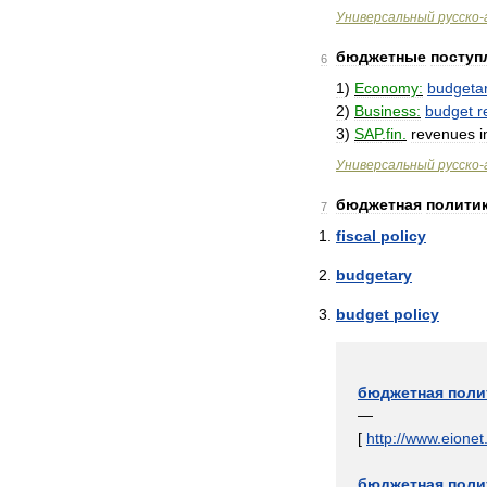
Универсальный
русско
-
бюджетные
поступ
6
1
)
Economy:
budgeta
2
)
Business:
budget
r
3
)
SAP
.
fin
.
revenues
i
Универсальный
русско
-
бюджетная
полити
7
fiscal
policy
budgetary
budget
policy
бюджетная
поли
—
[
http:
//
www
.
eionet
бюджетная
поли