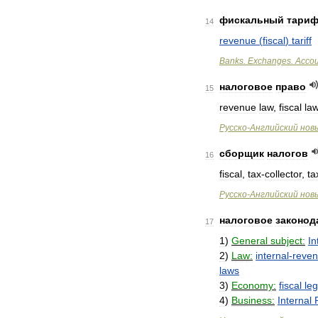
фискальный
тари
14
revenue
(
fiscal
)
tariff
Banks
.
Exchanges
.
Accou
налоговое
право
15
revenue
law
,
fiscal
la
Русско
-
Английский
нов
сборщик
налогов
16
fiscal
,
tax
-
collector
,
ta
Русско
-
Английский
нов
налоговое
законод
17
1
)
General
subject:
In
2
)
Law:
internal
-
reve
laws
3
)
Economy:
fiscal
leg
4
)
Business:
Internal