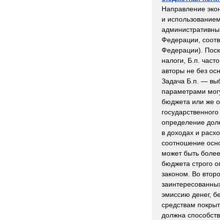
Направление
эко
и
использование
административны
Федерации
,
соот
Федерации
).
Поск
налоги
,
Б
.
п
.
часто
авторы
не
без
ос
Задача
Б
.
п
. —
вы
параметрами
мог
бюджета
или
же
о
государственного
определение
дол
в
доходах
и
расх
соотношение
осн
может
быть
боле
бюджета
строго
о
законом
.
Во
втор
заинтересованны
эмиссию
денег
,
б
средствам
покры
должна
способств