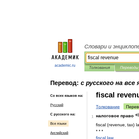
Словари и энциклоп
academic.ru
Толкования
Переводы
Перевод:
с русского на все
fiscal reven
Со всех языков на:
Русский
Толкование
Перев
С русского на:
налоговое
право
1
Все языки
fiscal
(
revenue
,
tax
)
l
* * *
Английский
fiscal
law