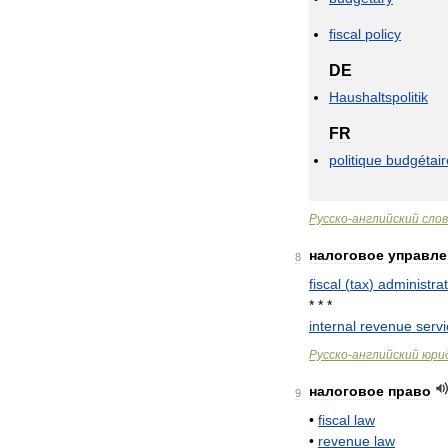
fiscal
policy
DE
Haushaltspolitik
FR
politique
budgétair
Русско
-
английский
сло
налоговое
управле
8
fiscal
(
tax
)
administrat
* * *
internal
revenue
serv
Русско
-
английский
юри
налоговое
право
9
•
fiscal
law
•
revenue
law