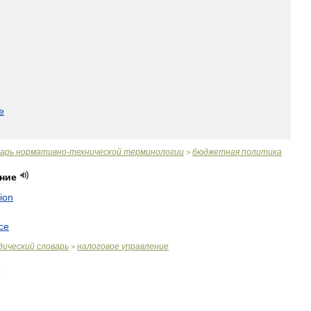
e
варь
нормативно
-
технической
терминологии
бюджетная
политика
>
ние
ion
ice
дический
словарь
налоговое
управление
>