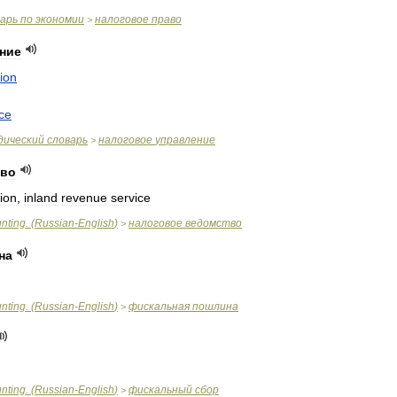
варь
по
экономии
налоговое
право
>
ние
ion
ice
дический
словарь
налоговое
управление
>
тво
ion
,
inland
revenue
service
nting
. (
Russian
-
English
)
налоговое
ведомство
>
на
nting
. (
Russian
-
English
)
фискальная
пошлина
>
nting
. (
Russian
-
English
)
фискальный
сбор
>