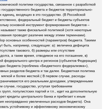
номической
политики
государства
,
связанное
с
разработкой
м
государственного
бюджета
и
бюджетов
территориально
-
х
единиц
,
входящих
в
это
государство
. (
В
Российской
ветственно
,
федеральный
бюджет
и
бюджеты
субъектов
ольку
основной
инструмент
формирования
бюджетов
–
называют
также
фискальной
политикой
(
хотя
некоторые
нования
проводят
различие
между
этими
терминами
).
бор
основных
особенностей
(
параметров
)
бюджета
.
Такими
ут
быть
,
например
,
следующие:
а
)
:
величина
дефицита
тсутствие
такового
,
б
)
размеры
или
отсутствие
долга
,
а
также
время
,
отводимое
на
его
погашение
,
в
)
ей
федерального
центра
и
регионов
(
субъектов
Федерации
)
одах
бюджета
(
проблема
«
Бюджетного
федерализма
»),
овных
разделов
бюджета
и
так
далее
.
Бюджетная
политика
е
мягкой
и
более
жесткой
.(
В
первом
случае
,
расходы
граничиваются
его
реальными
доходами
,
утвержденными
ом
случае
,
государство
,
уступая
требованиям
х
групп
,
популистских
партий
и
т
.
п
.,
идет
на
дополнительную
ерет
кредиты
центрального
банка
и
прибегает
к
иным
тия
неоправданно
увеличенных
расходов
бюджета
).
Она
овать
устойчивому
и
эффективному
экономическому