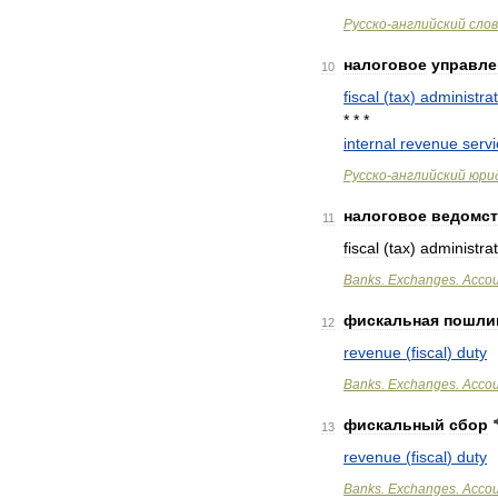
Русско
-
английский
сло
налоговое
управле
10
fiscal
(
tax
)
administrat
* * *
internal
revenue
serv
Русско
-
английский
юри
налоговое
ведомс
11
fiscal
(
tax
)
administrat
Banks
.
Exchanges
.
Accou
фискальная
пошли
12
revenue
(
fiscal
)
duty
Banks
.
Exchanges
.
Accou
фискальный
сбор
13
revenue
(
fiscal
)
duty
Banks
.
Exchanges
.
Accou