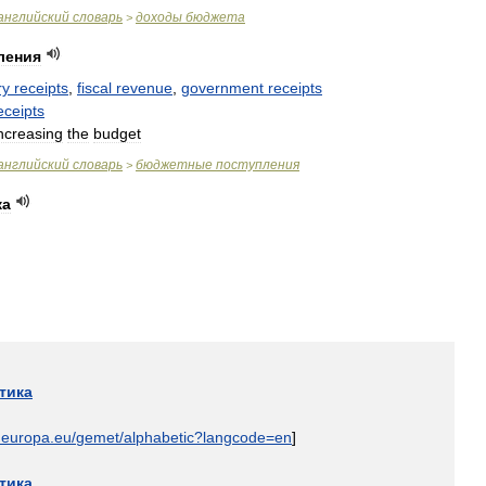
английский
словарь
доходы
бюджета
>
ления
ry
receipts
,
fiscal
revenue
,
government
receipts
eceipts
ncreasing
the
budget
английский
словарь
бюджетные
поступления
>
ка
тика
.
europa
.
eu
/
gemet
/
alphabetic
?
langcode
=
en
]
тика