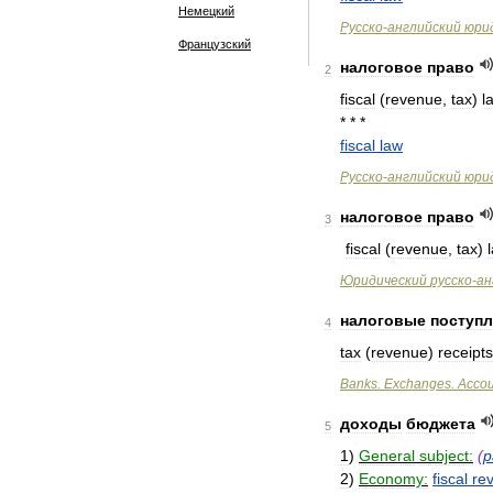
Немецкий
Русско
-
английский
юри
Французский
налоговое
право
2
fiscal
(
revenue
,
tax
)
l
* * *
fiscal
law
Русско
-
английский
юри
налоговое
право
3
fiscal
(
revenue
,
tax
)
Юридический
русско
-
ан
налоговые
поступ
4
tax
(
revenue
)
receipts
Banks
.
Exchanges
.
Accou
доходы
бюджета
5
1
)
General
subject:
(
р
2
)
Economy:
fiscal
re