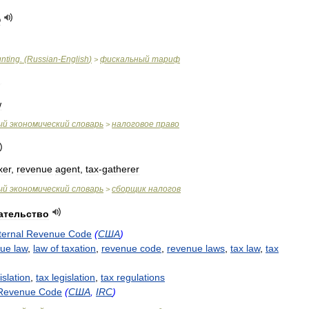
ф
nting
. (
Russian
-
English
)
фискальный
тариф
>
w
ый
экономический
словарь
налоговое
право
>
xer
,
revenue
agent
,
tax
-
gatherer
ый
экономический
словарь
сборщик
налогов
>
ательство
ternal
Revenue
Code
(
США
)
nue
law
,
law
of
taxation
,
revenue
code
,
revenue
laws
,
tax
law
,
tax
islation
,
tax
legislation
,
tax
regulations
Revenue
Code
(
США
,
IRC
)