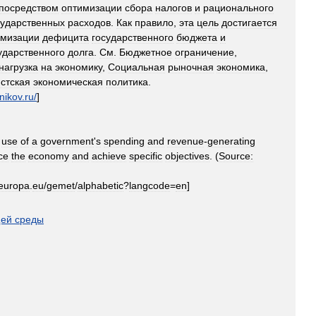
посредством
оптимизации
сбора
налогов
и
рационального
сударственных
расходов
.
Как
правило
,
эта
цель
достигается
мизации
дефицита
государственного
бюджета
и
ударственного
долга
.
См
.
Бюджетное
ограничение
,
нагрузка
на
экономику
,
Социальная
рыночная
экономика
,
стская
экономическая
политика
.
nikov
.
ru
/
]
use
of
a
government
'
s
spending
and
revenue
-
generating
ce
the
economy
and
achieve
specific
objectives
. (
Source:
europa
.
eu
/
gemet
/
alphabetic
?
langcode
=
en
]
ей
среды