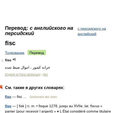
Перевод:
с английского на
с персидского на
персидский
английский
fisc
Толкование
Перевод
fisc
1
English to Farsi dictionary
fisc
>
См. также в других словарях:
fisc
— fisc …
Dictionnaire des rimes
fisc
— [ fisk ] n. m. • fisque 1278, jusqu au XVIIe; lat. fiscus «
panier (pour recevoir l argent) » ♦ L État considéré comme titulaire