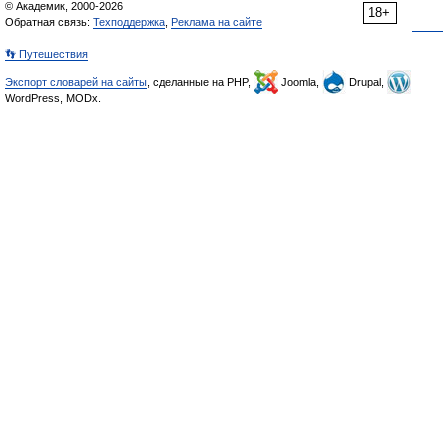
© Академик, 2000-2026
18+
Обратная связь:
Техподдержка
,
Реклама на сайте
👣 Путешествия
Экспорт словарей на сайты
, сделанные на PHP,
Joomla,
Drupal,
WordPress, MODx.