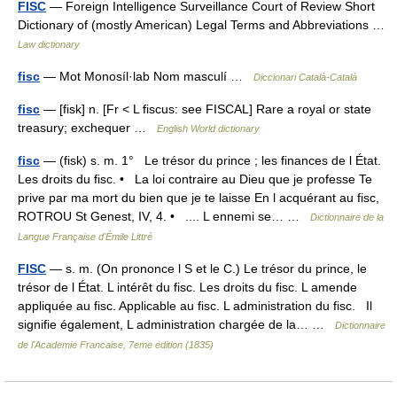
FISC
— Foreign Intelligence Surveillance Court of Review Short
Dictionary of (mostly American) Legal Terms and Abbreviations …
Law dictionary
fisc
— Mot Monosíl·lab Nom masculí …
Diccionari Català-Català
fisc
— [fisk] n. [Fr < L fiscus: see FISCAL] Rare a royal or state
treasury; exchequer …
English World dictionary
fisc
— (fisk) s. m. 1° Le trésor du prince ; les finances de l État.
Les droits du fisc. • La loi contraire au Dieu que je professe Te
prive par ma mort du bien que je te laisse En l acquérant au fisc,
ROTROU St Genest, IV, 4. • .... L ennemi se… …
Dictionnaire de la
Langue Française d'Émile Littré
FISC
— s. m. (On prononce l S et le C.) Le trésor du prince, le
trésor de l État. L intérêt du fisc. Les droits du fisc. L amende
appliquée au fisc. Applicable au fisc. L administration du fisc. Il
signifie également, L administration chargée de la… …
Dictionnaire
de l'Academie Francaise, 7eme edition (1835)