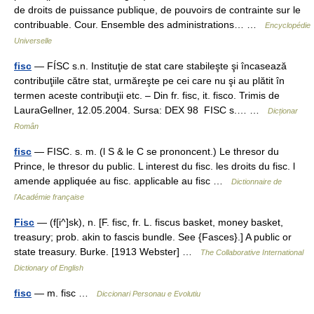
de droits de puissance publique, de pouvoirs de contrainte sur le
contribuable. Cour. Ensemble des administrations… …
Encyclopédie
Universelle
fisc
— FÍSC s.n. Instituţie de stat care stabileşte şi încasează
contribuţiile către stat, urmăreşte pe cei care nu şi au plătit în
termen aceste contribuţii etc. – Din fr. fisc, it. fisco. Trimis de
LauraGellner, 12.05.2004. Sursa: DEX 98 FISC s.… …
Dicționar
Român
fisc
— FISC. s. m. (l S & le C se prononcent.) Le thresor du
Prince, le thresor du public. L interest du fisc. les droits du fisc. l
amende appliquée au fisc. applicable au fisc …
Dictionnaire de
l'Académie française
Fisc
— (f[i^]sk), n. [F. fisc, fr. L. fiscus basket, money basket,
treasury; prob. akin to fascis bundle. See {Fasces}.] A public or
state treasury. Burke. [1913 Webster] …
The Collaborative International
Dictionary of English
fisc
— m. fisc …
Diccionari Personau e Evolutiu