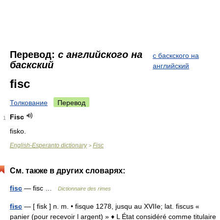
Перевод:
с английского на
с баскского на
баскский
английский
fisc
Толкование
Перевод
Fisc
1
fisko.
English-Esperanto dictionary
Fisc
>
См. также в других словарях:
fisc
— fisc …
Dictionnaire des rimes
fisc
— [ fisk ] n. m. • fisque 1278, jusqu au XVIIe; lat. fiscus «
panier (pour recevoir l argent) » ♦ L État considéré comme titulaire