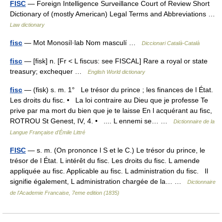
FISC
— Foreign Intelligence Surveillance Court of Review Short
Dictionary of (mostly American) Legal Terms and Abbreviations …
Law dictionary
fisc
— Mot Monosíl·lab Nom masculí …
Diccionari Català-Català
fisc
— [fisk] n. [Fr < L fiscus: see FISCAL] Rare a royal or state
treasury; exchequer …
English World dictionary
fisc
— (fisk) s. m. 1° Le trésor du prince ; les finances de l État.
Les droits du fisc. • La loi contraire au Dieu que je professe Te
prive par ma mort du bien que je te laisse En l acquérant au fisc,
ROTROU St Genest, IV, 4. • .... L ennemi se… …
Dictionnaire de la
Langue Française d'Émile Littré
FISC
— s. m. (On prononce l S et le C.) Le trésor du prince, le
trésor de l État. L intérêt du fisc. Les droits du fisc. L amende
appliquée au fisc. Applicable au fisc. L administration du fisc. Il
signifie également, L administration chargée de la… …
Dictionnaire
de l'Academie Francaise, 7eme edition (1835)