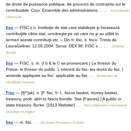
de droits de puissance publique, de pouvoirs de contrainte sur le
contribuable. Cour. Ensemble des administrations… …
Encyclopédie
Universelle
fisc
— FÍSC s.n. Instituţie de stat care stabileşte şi încasează
contribuţiile către stat, urmăreşte pe cei care nu şi au plătit în
termen aceste contribuţii etc. – Din fr. fisc, it. fisco. Trimis de
LauraGellner, 12.05.2004. Sursa: DEX 98 FISC s.… …
Dicționar
Român
fisc
— FISC. s. m. (l S & le C se prononcent.) Le thresor du
Prince, le thresor du public. L interest du fisc. les droits du fisc. l
amende appliquée au fisc. applicable au fisc …
Dictionnaire de
l'Académie française
Fisc
— (f[i^]sk), n. [F. fisc, fr. L. fiscus basket, money basket,
treasury; prob. akin to fascis bundle. See {Fasces}.] A public or
state treasury. Burke. [1913 Webster] …
The Collaborative International
Dictionary of English
fisc
— m. fisc …
Diccionari Personau e Evolutiu