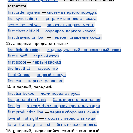
встретите
first order system
—
система первого порядка
first syndication
—
программы первого показа
score the first win
—
завоевать первое место
first class airfield
—
аэродром первого класса
first drawing on loan
—
первое погашение ссуды
13.
a
первый, предварительный
first field dressing
—
индивидуальный перевязочный пакет
first runoff
—
первый оттек
first spool
—
первый каскад
the first that
—
первое что
First Consul
—
первый консул
first cut
—
первое травление
14.
a
первый, передний
first tier boxes
—
ложи первого яруса
first generation bank
—
банк первого поколения
first jet
—
оттек утфеля первой кристаллизации
first production line
—
первая сборочная линия
love at first sight
—
любовь с первого взгляда
to rank among the first
—
быть в числе первых
15.
a
первый, выдающийся, самый знаменитый