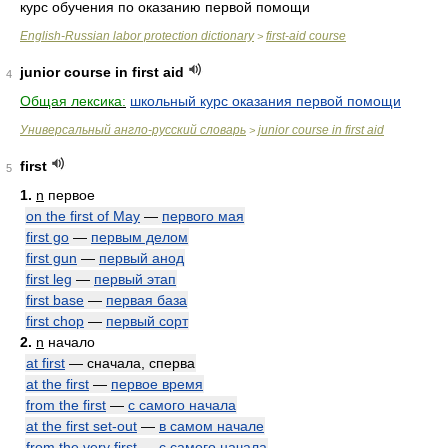
курс обучения по оказанию первой помощи
English-Russian labor protection dictionary
first-aid course
>
junior course in first aid
4
Общая лексика:
школьный курс оказания первой помощи
Универсальный англо-русский словарь
junior course in first aid
>
first
5
1.
n
первое
on the first of May
—
первого мая
first go
—
первым делом
first gun
—
первый анод
first leg
—
первый этап
first base
—
первая база
first chop
—
первый сорт
2.
n
начало
at first
— сначала, сперва
at the first
—
первое время
from the first
—
с самого начала
at the first set-out
—
в самом начале
from the very first
—
с самого начала