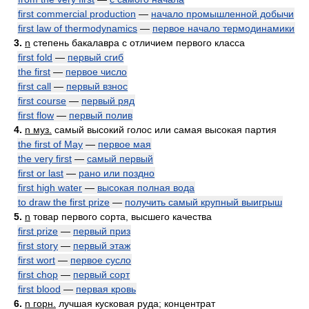
first commercial production
—
начало промышленной добычи
first law of thermodynamics
—
первое начало термодинамики
3.
n
степень бакалавра с отличием первого класса
first fold
—
первый сгиб
the first
—
первое число
first call
—
первый взнос
first course
—
первый ряд
first flow
—
первый полив
4.
n муз.
самый высокий голос или самая высокая партия
the first of May
—
первое мая
the very first
—
самый первый
first or last
—
рано или поздно
first high water
—
высокая полная вода
to draw the first prize
—
получить самый крупный выигрыш
5.
n
товар первого сорта, высшего качества
first prize
—
первый приз
first story
—
первый этаж
first wort
—
первое сусло
first chop
—
первый сорт
first blood
—
первая кровь
6.
n горн.
лучшая кусковая руда; концентрат