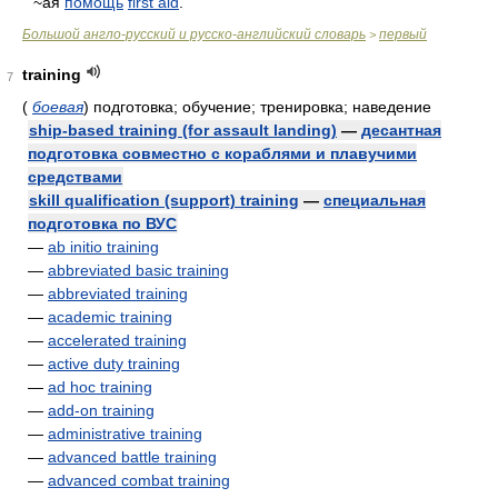
~ая
помощь
first aid
.
Большой англо-русский и русско-английский словарь
первый
>
training
7
(
боевая
)
подготовка; обучение; тренировка; наведение
ship-based training (for assault landing)
—
десантная
подготовка совместно с кораблями и плавучими
средствами
skill qualification (support) training
—
специальная
подготовка по ВУС
—
ab initio training
—
abbreviated basic training
—
abbreviated training
—
academic training
—
accelerated training
—
active duty training
—
ad hoc training
—
add-on training
—
administrative training
—
advanced battle training
—
advanced combat training