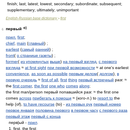
finish; last; latest; lowest; secondary; subordinate; subsequent;
supplementary; ultimately; unimportant
English-Russian base dictionary
first
>
первый
6
прил.
first
;
chief
,
main
(
главный
) ;
earliest
(
самый
ранний
) ;
front
(
о странице газеты
) ;
former
(
из упомянутых
выше
)
на первый взгляд
,
с первого
взгляда
≈
at first sight
при первой возможности
≈ at one's earliest
convenience
,
as soon as possible
первым делом
(
долгом
),
в
первую очередь
≈
first of all
,
first
thing
первый встречный
разг. ≈
the
first comer
,
the first
one who
comes
along
;
the first man/person первый попавшийся разг. ≈ the first one
comes
across
прибегать к помощи
≈ (кого-л.) to
resort to
the
help (of),
to have recourse
(to) -
из первых рук
первый номер
первое января
половина первого
в первом часу
с первого раза
первый этаж
первый с конца
перв|ый -
прил
.
1. first, the first;