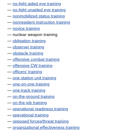
—
no-light aided eye training
—
no-light unaided eye training
—
nonmobilized status training
—
nonresident instruction training
—
novice training
— nuclear weapon training
—
obligation training
—
observer training
—
obstacle training
—
offensive combat training
—
offensive CW training
—
officers' training
—
one station unit training
—
one-on-one training
—
one-track training
—
on-the-ground training
—
on-the-job training
—
operational readiness training
—
operational training
—
opposed forces/threat training
—
organizational effectiveness training