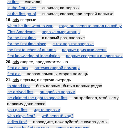
at first
— сначала,
in the first place
— сначала; во-первых
at the first go-of
— вначале; сперва; при первой попытке
19.
adv
впервые
when he first went to war
—
когда он впервые попал на войну
First Americans
—
первые американцы
for the first time
— в первый раз; впервые
for the first time since
—
с тех пор как впервые
the first touches of autumn
—
первые признаки осени
first knowledge of inoculation
—
первые сведения о прививках
20.
adv
скорее, предпочтительно
first aid box
—
аптечка скорой помощи
first aid
— первая помощь; скорая помощь
21.
adv
первым; в первую очередь
to stand first
— быть первым; быть в первых рядах
he arrived first
—
он прибыл первым
he claimed the right to speak first
— он требовал, чтобы ему
первому дали слово
you go first
—
идите первым
who plays first?
—
чей первый ход?
ladies first!
— проходите, пожалуйста!; сначала дамы!
the first half of the year
—
первое полугодие