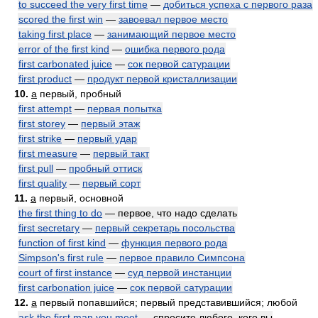
to succeed the very first time
—
добиться успеха с первого раза
scored the first win
—
завоевал первое место
taking first place
—
занимающий первое место
error of the first kind
—
ошибка первого рода
first carbonated juice
—
сок первой сатурации
first product
—
продукт первой кристаллизации
10.
a
первый, пробный
first attempt
—
первая попытка
first storey
—
первый этаж
first strike
—
первый удар
first measure
—
первый такт
first pull
—
пробный оттиск
first quality
—
первый сорт
11.
a
первый, основной
the first thing to do
— первое, что надо сделать
first secretary
—
первый секретарь посольства
function of first kind
—
функция первого рода
Simpson's first rule
—
первое правило Симпсона
court of first instance
—
суд первой инстанции
first carbonation juice
—
сок первой сатурации
12.
a
первый попавшийся; первый представившийся; любой
ask the first man you meet
— спросите любого, кого вы