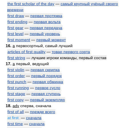
the first scholar of the day
—
самый крупный учёный своего
времени
first draw
—
первая протяжка
first ending
—
первая вольта
first gear
—
первая передача
first level
—
первый уровень
first moment
—
первый момент
16.
a
первосортный, самый лучший
articles of first quality
—
товар первого сорта
first string
— лучшие игроки команды, первый состав
17.
a
первый, ведущий
first violin
—
первая скрипка
first order
—
первый порядок
first punch
—
первая обминка
first running
—
первое сусло
first stage
—
первая ступень
first copy
—
первый экземпляр
18.
adv
сперва, сначала
first of all
—
прежде всего
at first.
—
сначала
first time
—
сначала