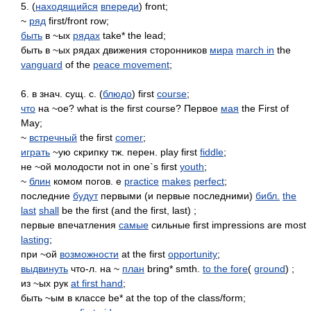
5. (
находящийся
впереди
) front;
~
ряд
first/front row;
быть
в ~ых
рядах
take* the lead;
быть в ~ых рядах движения сторонников
мира
march in
the
vanguard
of the
peace movement
;
6. в знач. сущ. с. (
блюдо
) first
course
;
что
на ~ое? what is the first course? Первое
мая
the First of
May;
~
встречный
the first
comer
;
играть
~ую скрипку тж. перен. play first
fiddle
;
не ~ой молодости not in one`s first
youth
;
~
блин
комом погов. е
practice
makes
perfect
;
последние
будут
первыми (и первые последними)
библ.
the
last
shall
be the first (and the first, last) ;
первые впечатления
самые
сильные first impressions are most
lasting
;
при ~ой
возможности
at the first
opportunity
;
выдвинуть
что-л. на ~
план
bring* smth.
to the fore
(
ground
) ;
из ~ых рук
at first hand
;
быть ~ым в классе be* at the top of the class/form;