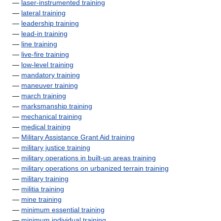
—
laser-instrumented training
—
lateral training
—
leadership training
—
lead-in training
—
line training
—
live-fire training
—
low-level training
—
mandatory training
—
maneuver training
—
march training
—
marksmanship training
—
mechanical training
—
medical training
—
Military Assistance Grant Aid training
—
military justice training
—
military operations in built-up areas training
—
military operations on urbanized terrain training
—
military training
—
militia training
—
mine training
—
minimum essential training
—
minimum individual training