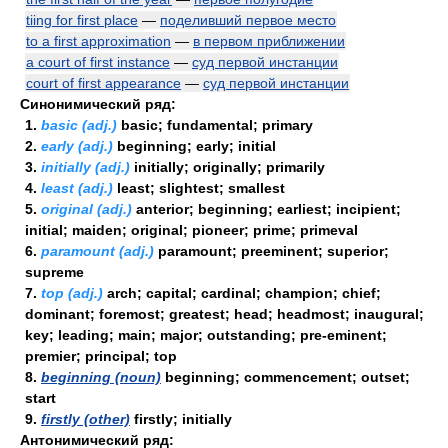
tiing for first place
—
поделивший первое место
to a first approximation
—
в первом приближении
a court of first instance
—
суд первой инстанции
court of first appearance
—
суд первой инстанции
Синонимический ряд:
1.
basic (adj.)
basic; fundamental; primary
2.
early (adj.)
beginning; early; initial
3.
initially (adj.)
initially; originally; primarily
4.
least (adj.)
least; slightest; smallest
5.
original (adj.)
anterior; beginning; earliest; incipient;
initial; maiden; original; pioneer; prime; primeval
6.
paramount (adj.)
paramount; preeminent; superior;
supreme
7.
top (adj.)
arch; capital; cardinal; champion; chief;
dominant; foremost; greatest; head; headmost; inaugural;
key; leading; main; major; outstanding; pre-eminent;
premier; principal; top
8.
beginning (noun)
beginning; commencement; outset;
start
9.
firstly (other)
firstly; initially
Антонимический ряд: