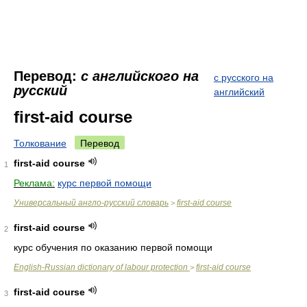
Перевод:
с английского на
с русского на
русский
английский
first-aid course
Толкование
Перевод
first-aid course
1
Реклама:
курс первой помощи
Универсальный англо-русский словарь
first-aid course
>
first-aid course
2
курс обучения по оказанию первой помощи
English-Russian dictionary of labour protection
first-aid course
>
first-aid course
3