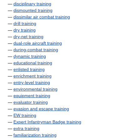
—
disciplinary training
—
dismounted training
—
dissimilar air combat training
—
drill training
—
dry training
—
dry-net training
—
dual-role aircraft training
—
during-combat training
—
dynamic training
—
educational training
—
enlisted training
—
enrichment training
—
entry-level training
—
environmental training
—
equipment training
—
evaluator training
—
evasion and escape training
—
EW training
—
Expert Infantryman Badge training
—
extra training
—
familiarization training