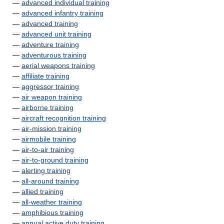
—
advanced individual training
—
advanced infantry training
—
advanced training
—
advanced unit training
—
adventure training
—
adventurous training
—
aerial weapons training
—
affiliate training
—
aggressor training
—
air weapon training
—
airborne training
—
aircraft recognition training
—
air-mission training
—
airmobile training
—
air-to-air training
—
air-to-ground training
—
alerting training
—
all-around training
—
allied training
—
all-weather training
—
amphibious training
—
annual active duty training