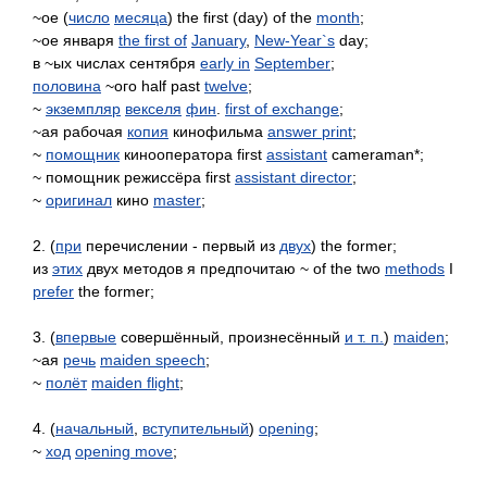
~ое (
число
месяца
) the first (day) of the
month
;
~ое января
the first of
January
,
New-Year`s
day;
в ~ых числах сентября
early in
September
;
половина
~ого half past
twelve
;
~
экземпляр
векселя
фин
.
first of exchange
;
~ая рабочая
копия
кинофильма
answer print
;
~
помощник
кинооператора first
assistant
cameraman*;
~ помощник режиссёра first
assistant director
;
~
оригинал
кино
master
;
2. (
при
перечислении - первый из
двух
) the former;
из
этих
двух методов я предпочитаю ~ of the two
methods
I
prefer
the former;
3. (
впервые
совершённый, произнесённый
и т. п.
)
maiden
;
~ая
речь
maiden speech
;
~
полёт
maiden flight
;
4. (
начальный
,
вступительный
)
opening
;
~
ход
opening move
;