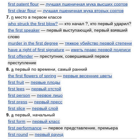
first patent flour
—
лучшая пшеничная мука высших сортов
first clear flour
—
лучшая пшеничная мука вторых сортов
7.
n
место в первом классе
who struck the first blow?
— кто начал ?, кто первый ударил?
the first speaker
— первый выступающий, первый взявший
слово
murder in the first degree
—
тяжкое убийство первой степени
have a right of first signature
—
иметь право первой подписи
first offender
— преступник, совершивший первое
преступление
8.
a
первый по времени, самый ранний
the first flowers of spring
—
первые весенние цветы
first fruit
—
первые плоды
first lees
—
первый отстой
first person
—
первое лицо
first press
—
первый пресс
first slice
—
первый слой
9.
a
первый, начальный
first form
—
первый класс
first performance
— первое представление, премьера
first round
—
первый раунд