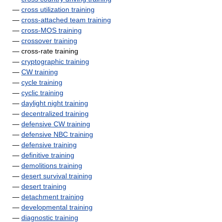
—
cross utilization training
—
cross-attached team training
—
cross-MOS training
—
crossover training
— cross-rate training
—
cryptographic training
—
CW training
—
cycle training
—
cyclic training
—
daylight night training
—
decentralized training
—
defensive CW training
—
defensive NBC training
—
defensive training
—
definitive training
—
demolitions training
—
desert survival training
—
desert training
—
detachment training
—
developmental training
—
diagnostic training