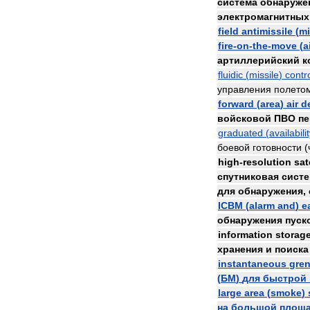
система
обнаруже
электромагнитных
field
antimissile
(
mi
fire
-
on
-
the
-
move
(
a
артиллерийский
к
fluidic
(
missile
)
contr
управления
полето
forward
(
area
)
air
d
войсковой
ПВО
пе
graduated
(
availabili
боевой
готовности
(
high
-
resolution
sat
спутниковая
сист
для
обнаружения
,
ICBM
(
alarm
and
)
e
обнаружения
пуск
information
storag
хранения
и
поиска
instantaneous
gre
(
БМ
)
для
быстрой
large
area
(
smoke
)
на
большой
площ