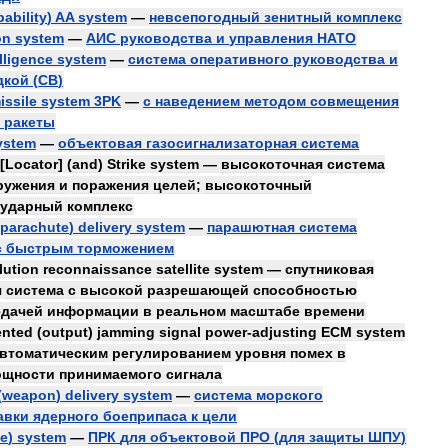
pability
)
AA
system
—
невсепогодный
зенитный
комплекс
on
system
—
АИС
руководства
и
управления
НАТО
lligence
system
—
система
оперативного
руководства
и
дкой
(
СВ
)
issile
system
3PK
—
с
наведением
методом
совмещения
ракеты
ystem
—
объектовая
газосигнализаторная
система
[
Locator
] (
and
)
Strike
system
—
высокоточная
система
ружения
и
поражения
целей
;
высокоточный
ударный
комплекс
parachute
)
delivery
system
—
парашютная
система
с
быстрым
торможением
lution
reconnaissance
satellite
system
—
спутниковая
я
система
с
высокой
разрешающей
способностью
едачей
информации
в
реальном
масштабе
времени
ented
(
output
)
jamming
signal
power
-
adjusting
ECM
system
втоматическим
регулированием
уровня
помех
в
ощности
принимаемого
сигнала
(
weapon
)
delivery
system
—
система
морского
авки
ядерного
боеприпаса
к
цели
le
)
system
—
ПРК
для
объектовой
ПРО
(
для
защиты
ШПУ
)