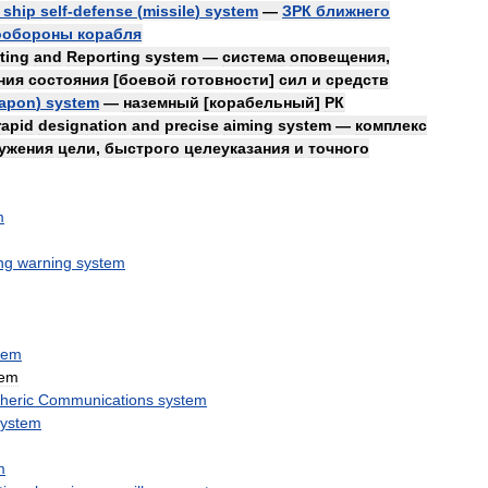
ship
self
-
defense
(
missile
)
system
—
ЗРК
ближнего
ообороны
корабля
ting
and
Reporting
system
—
система
оповещения
,
ния
состояния
[
боевой
готовности
]
сил
и
средств
apon
)
system
—
наземный
[
корабельный
]
РК
rapid
designation
and
precise
aiming
system
—
комплекс
ужения
цели
,
быстрого
целеуказания
и
точного
m
ng
warning
system
tem
tem
heric
Communications
system
system
m