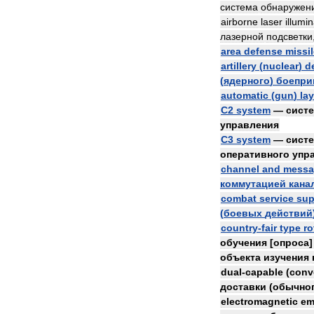
система
обнаружен
airborne
laser
illumi
лазерной
подсветки
area
defense
missi
artillery
(
nuclear
)
d
(
ядерного
)
боепри
automatic
(
gun
)
la
C2
system
—
сист
управления
C3
system
—
сист
оперативного
упр
channel
and
messa
коммутацией
кана
combat
service
sup
(
боевых
действий
country
-
fair
type
ro
обучения
[
опроса
объекта
изучения
dual
-
capable
(
conv
доставки
(
обычно
electromagnetic
em