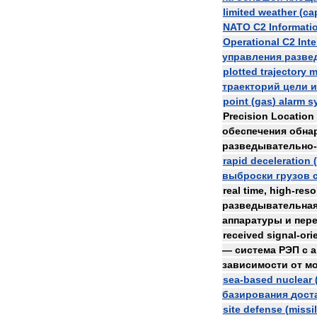
limited
weather
(
ca
NATO
C2
Informati
Operational
C2
Inte
управления
разве
plotted
trajectory
m
траекторий
цели
и
point
(
gas
)
alarm
s
Precision
Location
обеспечения
обна
разведывательно
-
rapid
deceleration
(
выброски
грузов
real
time
,
high
-
reso
разведывательна
аппаратуры
и
пер
received
signal
-
ori
—
система
РЭП
с
а
зависимости
от
м
sea
-
based
nuclear
базирования
дост
site
defense
(
missi