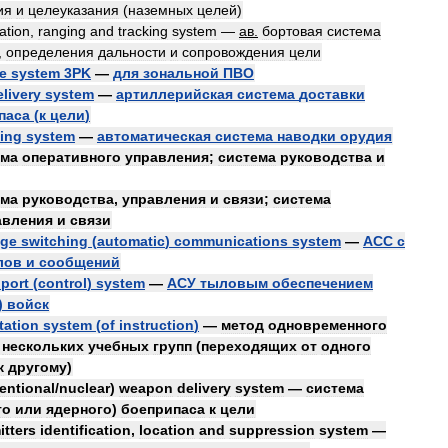
ия
и
целеуказания
(
наземных
целей
)
nation
,
ranging
and
tracking
system
—
ав
.
бортовая
система
,
определения
дальности
и
сопровождения
цели
le
system
3PK
—
для
зональной
ПВО
elivery
system
—
артиллерийская
система
доставки
паса
(
к
цели
)
ying
system
—
автоматическая
система
наводки
орудия
ема
оперативного
управления
;
система
руководства
и
ема
руководства
,
управления
и
связи
;
система
авления
и
связи
ge
switching
(
automatic
)
communications
system
—
АСС
с
лов
и
сообщений
port
(
control
)
system
—
АСУ
тыловым
обеспечением
)
войск
tation
system
(
of
instruction
)
—
метод
одновременного
]
нескольких
учебных
групп
(
переходящих
от
одного
к
другому
)
entional
/
nuclear
)
weapon
delivery
system
—
система
го
или
ядерного
)
боеприпаса
к
цели
itters
identification
,
location
and
suppression
system
—