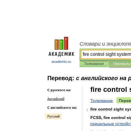
Словари и энциклоп
academic.ru
Толкования
Переводы
Перевод:
с английского на 
fire control
С русского на:
Английский
Толкование
Перев
С английского на:
fire
control
sight
sy
1
Русский
FCSS
,
fire
control
si
прицельные
устройс