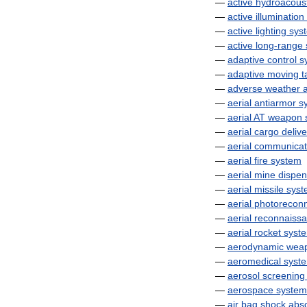
—
active
hydroacoust
—
active
illumination
—
active
lighting
sys
—
active
long
-
range
—
adaptive
control
s
—
adaptive
moving
t
—
adverse
weather
a
—
aerial
antiarmor
s
—
aerial
AT
weapon
—
aerial
cargo
delive
—
aerial
communicat
—
aerial
fire
system
—
aerial
mine
dispen
—
aerial
missile
syst
—
aerial
photorecon
—
aerial
reconnaiss
—
aerial
rocket
syst
—
aerodynamic
wea
—
aeromedical
syst
—
aerosol
screening
—
aerospace
system
—
air
bag
shock
abs