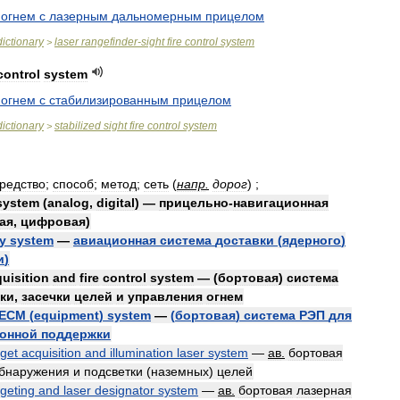
огнем
с
лазерным
дальномерным
прицелом
dictionary
laser
rangefinder
-
sight
fire
control
system
>
control
system
огнем
с
стабилизированным
прицелом
dictionary
stabilized
sight
fire
control
system
>
редство
;
способ
;
метод
;
сеть
(
напр
.
дорог
)
;
system
(
analog
,
digital
) —
прицельно
-
навигационная
ая
,
цифровая
)
ry
system
—
авиационная
система
доставки
(
ядерного
)
и
)
uisition
and
fire
control
system
— (
бортовая
)
система
ки
,
засечки
целей
и
управления
огнем
ECM
(
equipment
)
system
—
(
бортовая
)
система
РЭП
для
онной
поддержки
rget
acquisition
and
illumination
laser
system
—
ав
.
бортовая
бнаружения
и
подсветки
(
наземных
)
целей
rgeting
and
laser
designator
system
—
ав
.
бортовая
лазерная