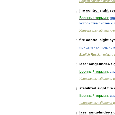
English
-
Russian
dictiona
fire
control
sight
sy
2
Военный
термин:
пр
устройства
системы
Универсальный
англо
-
р
fire
control
sight
sy
3
прицельная
подсист
English
-
Russian
military
laser
rangefinder
-
si
4
Военный
термин:
си
Универсальный
англо
-
р
stabilized
sight
fire
5
Военный
термин:
си
Универсальный
англо
-
р
laser
rangefinder
-
si
6