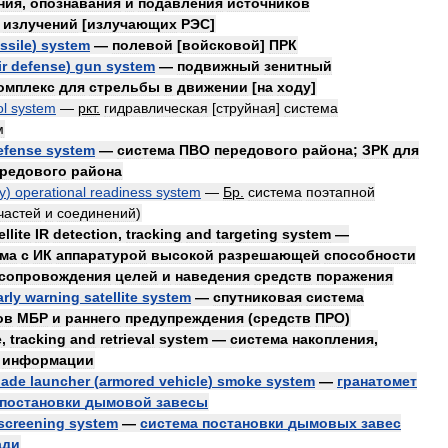
ния
,
опознавания
и
подавления
источников
излучений
[
излучающих
РЭС
]
ssile
)
system
—
полевой
[
войсковой
]
ПРК
ir
defense
)
gun
system
—
подвижный
зенитный
омплекс
для
стрельбы
в
движении
[
на
ходу
]
ol
system
—
ркт
.
гидравлическая
[
струйная
]
система
м
efense
system
—
система
ПВО
передового
района
;
ЗРК
для
редового
района
ty
)
operational
readiness
system
—
Бр
.
система
поэтапной
частей
и
соединений
)
ellite
IR
detection
,
tracking
and
targeting
system
—
ема
с
ИК
аппаратурой
высокой
разрешающей
способности
сопровождения
целей
и
наведения
средств
поражения
arly
warning
satellite
system
—
спутниковая
система
ов
МБР
и
раннего
предупреждения
(
средств
ПРО
)
e
,
tracking
and
retrieval
system
—
система
накопления
,
информации
nade
launcher
(
armored
vehicle
)
smoke
system
—
гранатомет
постановки
дымовой
завесы
screening
system
—
система
постановки
дымовых
завес
ади