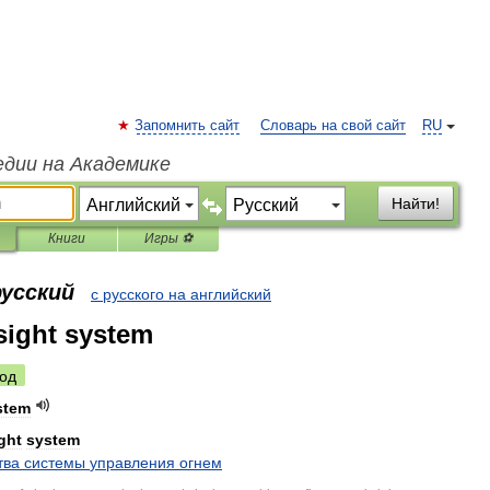
Запомнить сайт
Словарь на свой сайт
RU
едии на Академике
Найти!
Книги
Игры ⚽
русский
с русского на английский
 sight system
од
stem
ght
system
тва
системы
управления
огнем