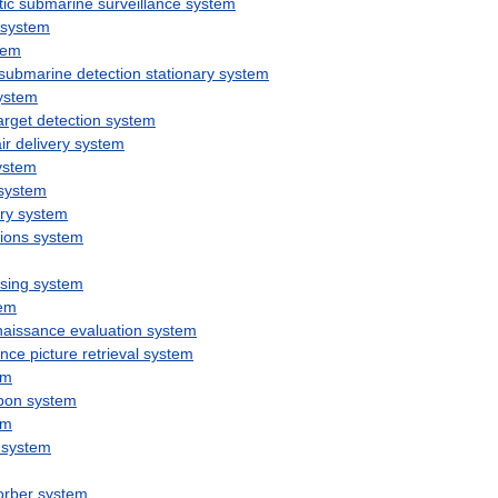
ic
submarine
surveillance
system
system
tem
submarine
detection
stationary
system
ystem
arget
detection
system
ir
delivery
system
ystem
system
ry
system
ions
system
sing
system
em
naissance
evaluation
system
ance
picture
retrieval
system
em
pon
system
em
system
orber
system