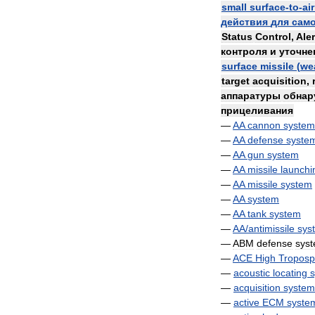
small
surface
-
to
-
air
действия
для
сам
Status
Control
,
Aler
контроля
и
уточне
surface
missile
(
we
target
acquisition
,
аппаратуры
обнар
прицеливания
—
AA
cannon
system
—
AA
defense
syste
—
AA
gun
system
—
AA
missile
launchi
—
AA
missile
system
—
AA
system
—
AA
tank
system
—
AA
/
antimissile
sys
—
ABM
defense
sys
—
ACE
High
Troposp
—
acoustic
locating
—
acquisition
system
—
active
ECM
syste