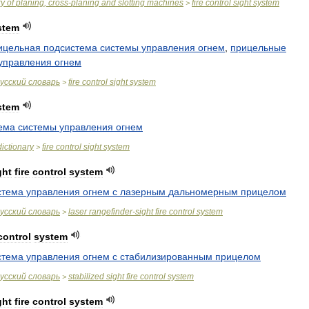
ry
of
planing
,
cross
-
planing
and
slotting
machines
fire
control
sight
system
>
stem
ицельная
подсистема
системы
управления
огнем
,
прицельные
управления
огнем
усский
словарь
fire
control
sight
system
>
stem
ема
системы
управления
огнем
dictionary
fire
control
sight
system
>
ght
fire
control
system
стема
управления
огнем
с
лазерным
дальномерным
прицелом
усский
словарь
laser
rangefinder
-
sight
fire
control
system
>
control
system
стема
управления
огнем
с
стабилизированным
прицелом
усский
словарь
stabilized
sight
fire
control
system
>
ght
fire
control
system