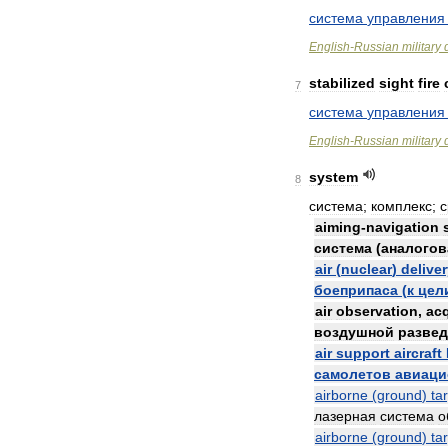
система
управления
English
-
Russian
military
stabilized
sight
fire
7
система
управления
English
-
Russian
military
system
8
система
;
комплекс
;
с
aiming
-
navigation
система
(
аналогов
air
(
nuclear
)
delive
боеприпаса
(
к
цел
air
observation
,
acq
воздушной
развед
air
support
aircraft
самолетов
авиаци
airborne
(
ground
)
ta
лазерная
система
о
airborne
(
ground
)
ta