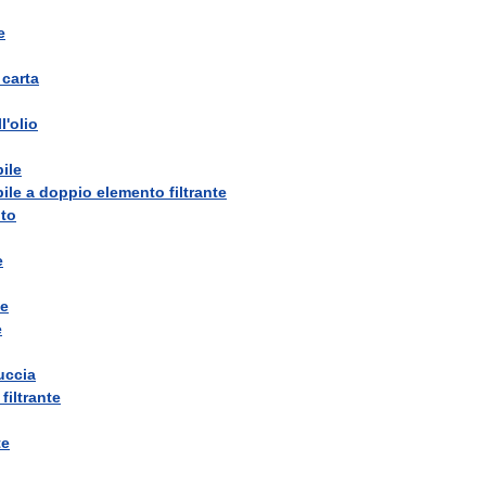
e
carta
l
'
olio
ile
ile
a
doppio
elemento
filtrante
ito
e
ne
e
uccia
filtrante
te