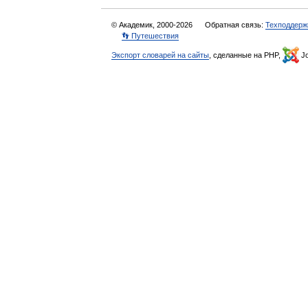
© Академик, 2000-2026
Обратная связь:
Техподдерж
👣 Путешествия
Экспорт словарей на сайты
, сделанные на PHP,
Jo