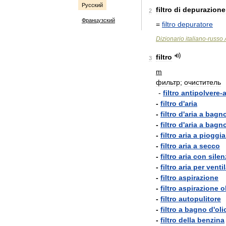
Русский
filtro
di
depurazione
2
Французский
=
filtro
depuratore
Dizionario
italiano
-
russo
filtro
3
m
фильтр
;
очиститель
-
filtro
antipolvere
-
a
-
filtro
d
'
aria
-
filtro
d
'
aria
a
bagn
-
filtro
d
'
aria
a
bagn
-
filtro
aria
a
pioggia
-
filtro
aria
a
secco
-
filtro
aria
con
silen
-
filtro
aria
per
venti
-
filtro
aspirazione
-
filtro
aspirazione
o
-
filtro
autopulitore
-
filtro
a
bagno
d
'
oli
-
filtro
della
benzina