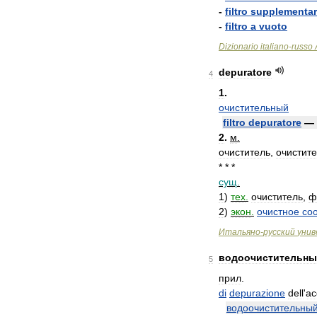
-
filtro
supplementa
-
filtro
a
vuoto
Dizionario
italiano
-
russo
depuratore
4
1
.
очистительный
filtro
depuratore
—
2
.
м
.
очиститель
,
очистит
* * *
сущ
.
1
)
тех
.
очиститель
,
ф
2
)
экон
.
очистное
со
Итальяно
-
русский
унив
водоочистительн
5
прил
.
di
depurazione
dell
'
ac
водоочистительны