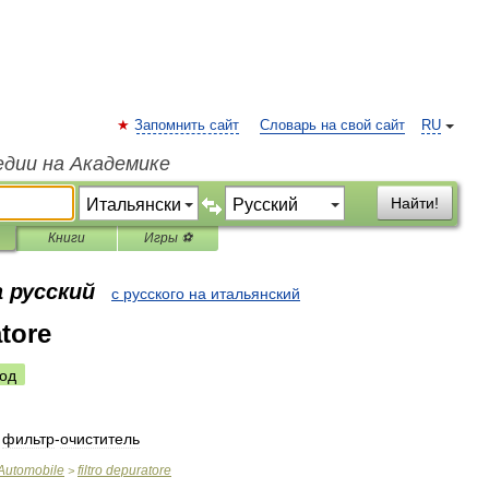
Запомнить сайт
Словарь на свой сайт
RU
едии на Академике
Найти!
Книги
Игры ⚽
 русский
с русского на итальянский
atore
од
фильтр
-
очиститель
Automobile
filtro
depuratore
>