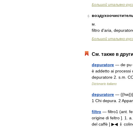
Большой
итальяно
-
рус
воздухоочистител
6
м
.
filtro
d
'
aria
,
depurator
Большой
итальяно
-
рус
См
.
также
в
друг
depuratore
—
de
·
pu
·
è
addetto
ai
processi
depuratore
2
.
s
.
m
.
C
Dizionario
italiano
depuratore
— {{
hw
}}
1
Chi
depura
.
2
Appar
filtro
—
filtro1
(
ant
.
fe
origine
di
feltro
].
1
.
a
.
del
caffè
]
▶◀
⇓
colin