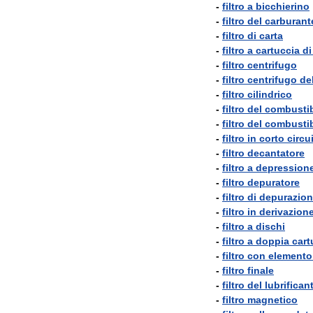
-
filtro
a
bicchierino
-
filtro
del
carburant
-
filtro
di
carta
-
filtro
a
cartuccia
di
-
filtro
centrifugo
-
filtro
centrifugo
del
-
filtro
cilindrico
-
filtro
del
combustib
-
filtro
del
combustib
-
filtro
in
corto
circu
-
filtro
decantatore
-
filtro
a
depression
-
filtro
depuratore
-
filtro
di
depurazio
-
filtro
in
derivazion
-
filtro
a
dischi
-
filtro
a
doppia
cart
-
filtro
con
elemento
-
filtro
finale
-
filtro
del
lubrifican
-
filtro
magnetico