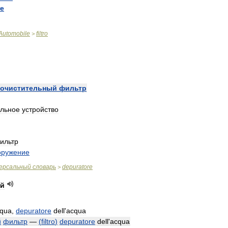
re
Automobile
filtro
>
очистительный
фильтр
ельное
устройство
ильтр
оружение
ерсальный
словарь
depuratore
>
ый
qua
,
depuratore
dell
'
acqua
й
фильтр
—
(
filtro
)
depuratore
dell
'
acqua