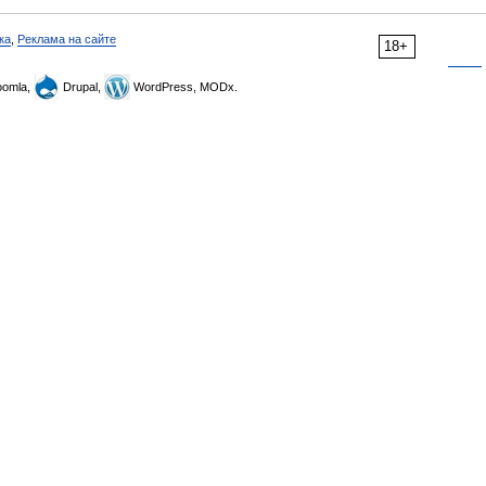
ка
,
Реклама на сайте
18+
omla,
Drupal,
WordPress, MODx.