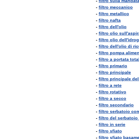
-
filtro
sulla
mandat
-
filtro
meccanico
-
filtro
metallico
-
filtro
nafta
-
filtro
dell
'
olio
-
filtro
olio
sull
'
aspir
-
filtro
olio
dell
'
idro
-
filtro
dell
'
olio
di
ri
-
filtro
pompa
alime
-
filtro
a
portata
tota
-
filtro
primario
-
filtro
principale
-
filtro
principale
del
-
filtro
a
rete
-
filtro
rotativo
-
filtro
a
secco
-
filtro
secondario
-
filtro
serbatoio
com
-
filtro
del
serbatoio
-
filtro
in
serie
-
filtro
sfiato
-
filtro
sfiato
basame