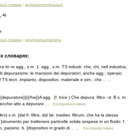
ский
словарь
водоочистительный
>
ь
e
ский
словарь
воздухоочиститель
>
их
словарях:
ra
·
tó
·
re
agg
.,
s
.
m
.
1
.
agg
.,
s
.
m
.
TS
industr
.
che
,
chi
,
nell
industria
,
di
depurazione:
le
mansioni
dei
depuratori
;
anche
agg
.
:
operaio
O
TS
tecn
.
impianto
,
dispositivo
,
materiale
e
sim
.,
che
… …
{{
depuratore
}}{{/
hw
}}
A
agg
. (
f
.
trice
)
Che
depura:
filtro
–
d
.
B
s
.
m
.
ecchio
atto
a
depurare
…
Enciclopedia
di
italiano
ltro
)
s
.
m
. [
dal
fr
.
filtre
,
dal
lat
.
mediev
.
filtrum
,
che
ha
la
stessa
 [
strumento
per
trattenere
particelle
solide
sospese
in
un
fluido:
f
.
o
,
passino
.
b
. [
dispositivo
in
grado
di
… …
Enciclopedia
Italiana