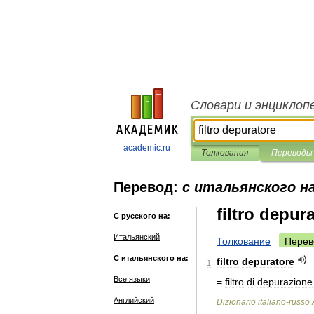
Словари и энциклоп
academic.ru
Толкования
Переводы
Перевод:
с итальянского на
filtro depur
С русского на:
Итальянский
Толкование
Перев
С итальянского на:
filtro
depuratore
1
Все языки
=
filtro
di
depurazione
Английский
Dizionario
italiano
-
russo