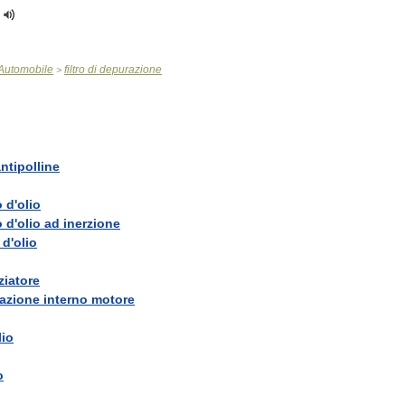
Automobile
filtro
di
depurazione
>
ntipolline
o
d
'
olio
o
d
'
olio
ad
inerzione
d
'
olio
ziatore
lazione
interno
motore
lio
o