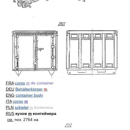
FRA
corps
m
de container
DEU
Behälterkörper
m
ENG
container body
ITA
corpo
m
PLN
szkielet
m
kontenera
RUS
кузов
m
контейнера
см.
поз. 2764 на