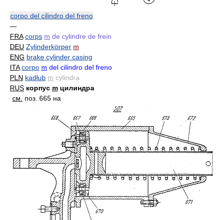
corpo del cilindro del freno
—
FRA
corps
m
de cylindre de frein
DEU
Zylinderkörper
m
ENG
brake cylinder casing
ITA
corpo
m
del cilindro del freno
PLN
kadłub
m
cylindra
RUS
корпус
m
цилиндра
см.
поз. 665 на