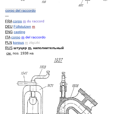
corpo del raccordo
—
FRA
corps
m
du raccord
DEU
Füllstutzen
m
ENG
casting
ITA
corpo
m
del raccordo
PLN
korpus
m
złączki
RUS
штуцер
m
, наполнительный
см.
поз. 1938 на