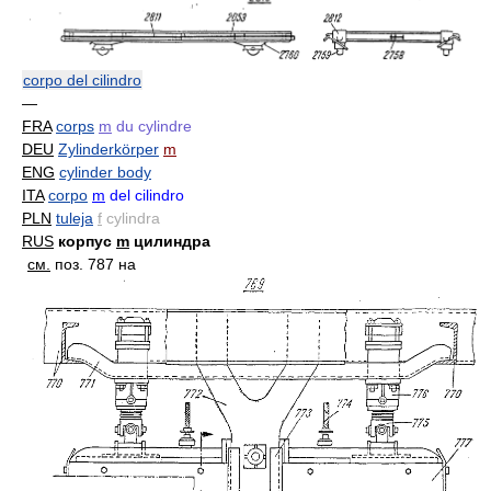
corpo del cilindro
—
FRA
corps
m
du cylindre
DEU
Zylinderkörper
m
ENG
cylinder body
ITA
corpo
m
del cilindro
PLN
tuleja
f
cylindra
RUS
корпус
m
цилиндра
см.
поз. 787 на