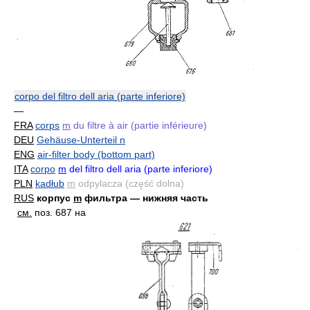
corpo del filtro dell aria (parte inferiore)
—
FRA
corps
m
du filtre à air (partie inférieure)
DEU
Gehäuse-Unterteil n
ENG
air-filter body (bottom part)
ITA
corpo
m
del filtro dell aria (parte inferiore)
PLN
kadłub
m
odpylacza (część dolna)
RUS
корпус
m
фильтра — нижняя часть
см.
поз. 687 на