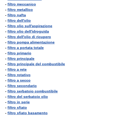
-
filtro meccanico
-
filtro metallico
-
filtro nafta
-
filtro dell'olio
-
filtro olio sull'aspirazione
-
filtro olio dell'idroguida
-
filtro dell'olio di ricupero
-
filtro pompa alimentazione
-
filtro a portata totale
-
filtro primario
-
filtro principale
-
filtro principale del combustibile
-
filtro a rete
-
filtro rotativo
-
filtro a secco
-
filtro secondario
-
filtro serbatoio combustibile
-
filtro del serbatoio olio
-
filtro in serie
-
filtro sfiato
-
filtro sfiato basamento