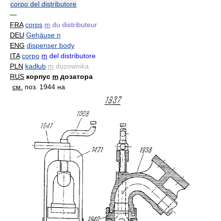
corpo del distributore
—
FRA
corps
m
du distributeur
DEU
Gehäuse n
ENG
dispenser body
ITA
corpo
m
del distributore
PLN
kadłub
m
dozownika
RUS
корпус
m
дозатора
см.
поз. 1944 на