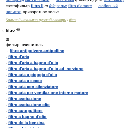
светофильтр
filtro II
m
folc
зелье
filtro d'amore
—
любовный
напиток
, приворотное зелье
Большой итальяно-русский словарь
filtro
>
filtro
6
m
фильтр; очиститель
-
filtro antipolvere-antipolline
-
filtro d'aria
-
filtro d'aria a bagno d'olio
-
filtro d'aria a bagno d'olio ad inerzione
-
filtro aria a pioggia d'olio
-
filtro aria a secco
-
filtro aria con silenziatore
-
filtro aria per ventilazione interno motore
-
filtro aspirazione
-
filtro aspirazione olio
-
filtro autopulitore
-
filtro a bagno d'olio
-
filtro della benzina