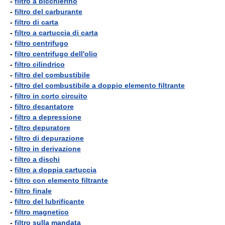
-
filtro a bicchierino
-
filtro del carburante
-
filtro di carta
-
filtro a cartuccia di carta
-
filtro centrifugo
-
filtro centrifugo dell'olio
-
filtro cilindrico
-
filtro del combustibile
-
filtro del combustibile a doppio elemento filtrante
-
filtro in corto circuito
-
filtro decantatore
-
filtro a depressione
-
filtro depuratore
-
filtro di depurazione
-
filtro in derivazione
-
filtro a dischi
-
filtro a doppia cartuccia
-
filtro con elemento filtrante
-
filtro finale
-
filtro del lubrificante
-
filtro magnetico
-
filtro sulla mandata