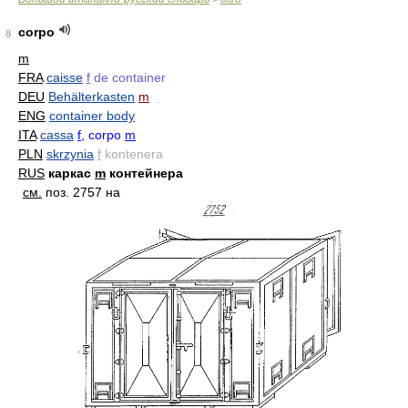
corpo
8
m
FRA
caisse
f
de container
DEU
Behälterkasten
m
ENG
container body
ITA
cassa
f
, corpo
m
PLN
skrzynia
f
kontenera
RUS
каркас
m
контейнера
см.
поз. 2757 на