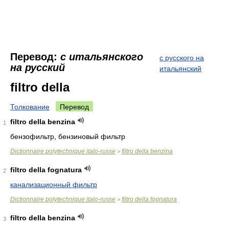
Перевод:
с итальянского
с русского на
на русский
итальянский
filtro della
Толкование
Перевод
filtro della benzina
1
бензофильтр, бензиновый фильтр
Dictionnaire polytechnique italo-russe
filtro della benzina
>
filtro della fognatura
2
канализационный фильтр
Dictionnaire polytechnique italo-russe
filtro della fognatura
>
filtro della benzina
3