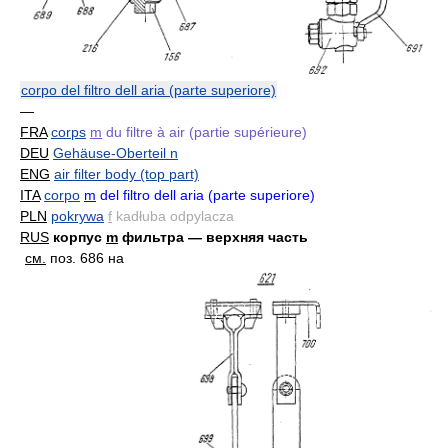
corpo del filtro dell aria (parte superiore)
—
FRA
corps
m
du filtre à air (partie supérieure)
DEU
Gehäuse-Oberteil n
ENG
air filter body (top part)
ITA
corpo
m
del filtro dell aria (parte superiore)
PLN
pokrywa
f
kadłuba odpylacza
RUS
корпус
m
фильтра — верхняя часть
см.
поз. 686 на