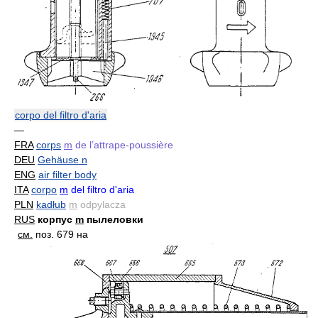
corpo del filtro d'aria
—
FRA
corps
m
de l’attrape-poussière
DEU
Gehäuse n
ENG
air filter body
ITA
corpo
m
del filtro d'aria
PLN
kadłub
m
odpylacza
RUS
корпус
m
пылеловки
см.
поз. 679 на