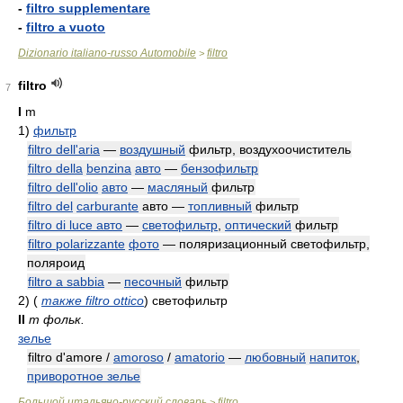
-
filtro supplementare
-
filtro a vuoto
Dizionario italiano-russo Automobile
filtro
>
filtro
7
I
m
1)
фильтр
filtro dell'aria
—
воздушный
фильтр, воздухоочиститель
filtro della
benzina
авто
—
бензофильтр
filtro dell'olio
авто
—
масляный
фильтр
filtro del
carburante
авто —
топливный
фильтр
filtro di luce авто
—
светофильтр
,
оптический
фильтр
filtro polarizzante
фото
— поляризационный светофильтр,
поляроид
filtro a sabbia
—
песочный
фильтр
2)
(
также filtro ottico
)
светофильтр
II
m фольк.
зелье
filtro d'amore /
amoroso
/
amatorio
—
любовный
напиток
,
приворотное зелье
Большой итальяно-русский словарь
filtro
>