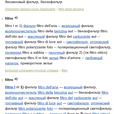
бензиновый фильтр, бензофильтр
Dizionario italiano-russo Automobile
filtro della benzina
>
filtro
4
filtro I m 1)
фильтр
filtro dell'aria --
воздушный
фильтр,
воздухоочиститель
filtro della
benzina
aut -- бензофильтр filtro
dell'olio aut --
масляный
фильтр filtro del
carburante
aut --
топливный
фильтр filtro di luce aut --
светофильтр
,
оптический
фильтр filtro polarizzante foto -- поляризационный светофильтр,
поляроид
filtro a sabbia --
песочный
фильтр 2) (тж filtro ottico)
светофильтр filtro II m folc
зелье
filtro d'amore
--
любовный
напиток
, приворотное зелье
Большой итальяно-русский словарь
filtro
>
filtro
5
filtro I
ḿ
1)
фильтр
filtro dell'aria
—
воздушный
фильтр,
воздухоочиститель
filtro della
benzina
aut
— бензофильтр
filtro
dell'olio
aut
—
масляный
фильтр
filtro del
carburante
aut
—
топливный
фильтр
filtro di luce
aut
—
светофильтр
,
оптический
фильтр
filtro polarizzante
foto
— поляризационный светофильтр,
поляроид
filtro a sabbia
—
песочный
фильтр
2)
(
тж
filtro ottico)