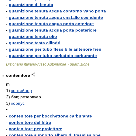
-
guarnizione di tenuta
-
guarnizione tenuta acqua contorno vano porta
-
guarnizione tenuta acqua cristallo scendente
-
guarnizione tenuta acqua porta anteriore
-
guarnizione tenuta acqua porta posteriore
-
guarnizione tenuta olio
-
guarnizione testa cilindri
-
guarnizione per tubo flessibile anteriore freni
-
guarnizione per tubo serbatoio carburante
Dizionario italiano-russo Automobile
guarnizione
>
contenitore
9
m
1)
контейнер
2)
бак; резервуар
3)
корпус
•
-
contenitore per bocchettone carburante
-
contenitore del filtro
-
contenitore per proiettore
-
contenitore supporto albero di trasmissione