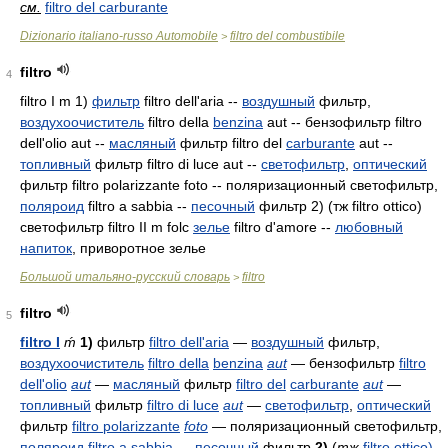
см.
filtro del carburante
Dizionario italiano-russo Automobile
filtro del combustibile
>
filtro
4
filtro I m 1)
фильтр
filtro dell'aria --
воздушный
фильтр,
воздухоочиститель
filtro della
benzina
aut -- бензофильтр filtro
dell'olio aut --
масляный
фильтр filtro del
carburante
aut --
топливный
фильтр filtro di luce aut --
светофильтр
,
оптический
фильтр filtro polarizzante foto -- поляризационный светофильтр,
поляроид
filtro a sabbia --
песочный
фильтр 2) (тж filtro ottico)
светофильтр filtro II m folc
зелье
filtro d'amore
--
любовный
напиток
, приворотное зелье
Большой итальяно-русский словарь
filtro
>
filtro
5
filtro I
ḿ
1)
фильтр
filtro dell'aria
—
воздушный
фильтр,
воздухоочиститель
filtro della
benzina
aut
— бензофильтр
filtro
dell'olio
aut
—
масляный
фильтр
filtro del
carburante
aut
—
топливный
фильтр
filtro di luce
aut
—
светофильтр
,
оптический
фильтр
filtro polarizzante
foto
— поляризационный светофильтр,
поляроид
filtro a sabbia
—
песочный
фильтр
2)
(
тж
filtro ottico)