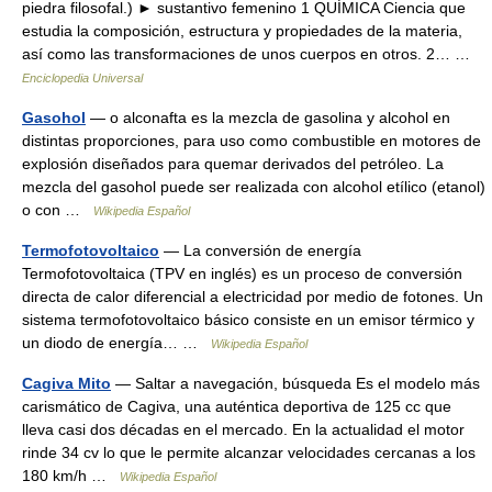
piedra filosofal.) ► sustantivo femenino 1 QUÍMICA Ciencia que
estudia la composición, estructura y propiedades de la materia,
así como las transformaciones de unos cuerpos en otros. 2… …
Enciclopedia Universal
Gasohol
— o alconafta es la mezcla de gasolina y alcohol en
distintas proporciones, para uso como combustible en motores de
explosión diseñados para quemar derivados del petróleo. La
mezcla del gasohol puede ser realizada con alcohol etílico (etanol)
o con …
Wikipedia Español
Termofotovoltaico
— La conversión de energía
Termofotovoltaica (TPV en inglés) es un proceso de conversión
directa de calor diferencial a electricidad por medio de fotones. Un
sistema termofotovoltaico básico consiste en un emisor térmico y
un diodo de energía… …
Wikipedia Español
Cagiva Mito
— Saltar a navegación, búsqueda Es el modelo más
carismático de Cagiva, una auténtica deportiva de 125 cc que
lleva casi dos décadas en el mercado. En la actualidad el motor
rinde 34 cv lo que le permite alcanzar velocidades cercanas a los
180 km/h …
Wikipedia Español