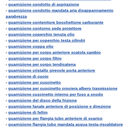
-
guarnizione condotto di aspirazione
-
guarnizione condotto mandata aria disappannamento
parabrezza
-
guarnizione contenitore bocchettone carburante
-
guarnizione contorno sede proiettore
-
guarnizione coperchio tenuta olio
-
guarnizione per coperchio testa cilindri
-
guarnizione coppa olio
-
guarnizione per corpo anteriore scatola cambio
-
guarnizione per corpo filtro
-
guarnizione per corpo tendicatena
-
guarnizione cristallo girevole porta anteriore
-
guarnizione di cuoio
-
guarnizione per cuscinetto
-
guarnizione per cuscinetto crociera albero trasmissione
-
guarnizione cuscinetto interno per fuso a snodo
-
guarnizione del disco della frizione
-
guarnizione fanale anteriore di posizione e direzione
-
guarnizione di feltro
-
guarnizione per flangia tubo anteriore di scarico
-
guarnizione flangia tubo mandata acqua testa-riscaldatore