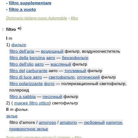
-
filtro supplementare
-
filtro a vuoto
Dizionario italiano-russo Automobile
filtro
>
filtro
7
I
m
1)
фильтр
filtro dell'aria
—
воздушный
фильтр, воздухоочиститель
filtro della
benzina
авто
—
бензофильтр
filtro dell'olio
авто
—
масляный
фильтр
filtro del
carburante
авто —
топливный
фильтр
filtro di luce авто
—
светофильтр
,
оптический
фильтр
filtro polarizzante
фото
— поляризационный светофильтр,
поляроид
filtro a sabbia
—
песочный
фильтр
2)
(
также filtro ottico
)
светофильтр
II
m фольк.
зелье
filtro d'amore /
amoroso
/
amatorio
—
любовный
напиток
,
приворотное зелье
Большой итальяно-русский словарь
filtro
>