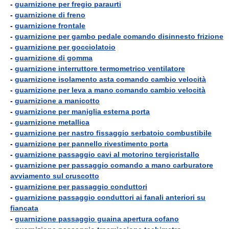
-
guarnizione per fregio paraurti
-
guarnizione di freno
-
guarnizione frontale
-
guarnizione per gambo pedale comando disinnesto frizione
-
guarnizione per gocciolatoio
-
guarnizione di gomma
-
guarnizione interruttore termometrico ventilatore
-
guarnizione isolamento asta comando cambio velocità
-
guarnizione per leva a mano comando cambio velocità
-
guarnizione a manicotto
-
guarnizione per maniglia esterna porta
-
guarnizione metallica
-
guarnizione per nastro fissaggio serbatoio combustibile
-
guarnizione per pannello rivestimento porta
-
guarnizione passaggio cavi al motorino tergicristallo
-
guarnizione per passaggio comando a mano carburatore
avviamento sul cruscotto
-
guarnizione per passaggio conduttori
-
guarnizione passaggio conduttori ai fanali anteriori su
fiancata
-
guarnizione passaggio guaina apertura cofano