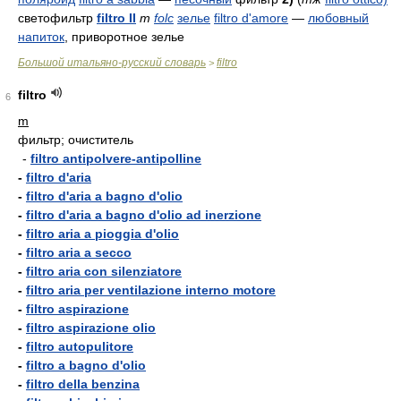
светофильтр
filtro II
m
folc
зелье
filtro d'amore
—
любовный
напиток
, приворотное зелье
Большой итальяно-русский словарь
filtro
>
filtro
6
m
фильтр; очиститель
-
filtro antipolvere-antipolline
-
filtro d'aria
-
filtro d'aria a bagno d'olio
-
filtro d'aria a bagno d'olio ad inerzione
-
filtro aria a pioggia d'olio
-
filtro aria a secco
-
filtro aria con silenziatore
-
filtro aria per ventilazione interno motore
-
filtro aspirazione
-
filtro aspirazione olio
-
filtro autopulitore
-
filtro a bagno d'olio
-
filtro della benzina