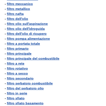
-
filtro meccanico
-
filtro metallico
-
filtro nafta
-
filtro dell'olio
-
filtro olio sull'aspirazione
-
filtro olio dell'idroguida
-
filtro dell'olio di ricupero
-
filtro pompa alimentazione
-
filtro a portata totale
-
filtro primario
-
filtro principale
-
filtro principale del combustibile
-
filtro a rete
-
filtro rotativo
-
filtro a secco
-
filtro secondario
-
filtro serbatoio combustibile
-
filtro del serbatoio olio
-
filtro in serie
-
filtro sfiato
-
filtro sfiato basamento