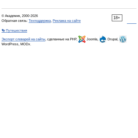
© Академик, 2000-2026
18+
Обратная связь:
Техподдержка
,
Реклама на сайте
👣 Путешествия
Экспорт словарей на сайты
, сделанные на PHP,
Joomla,
Drupal,
WordPress, MODx.