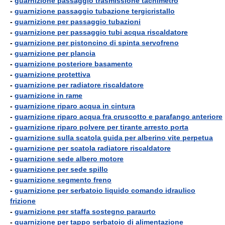
-
guarnizione passaggio trasmissione tachimetro
-
guarnizione passaggio tubazione tergicristallo
-
guarnizione per passaggio tubazioni
-
guarnizione per passaggio tubi acqua riscaldatore
-
guarnizione per pistoncino di spinta servofreno
-
guarnizione per plancia
-
guarnizione posteriore basamento
-
guarnizione protettiva
-
guarnizione per radiatore riscaldatore
-
guarnizione in rame
-
guarnizione riparo acqua in cintura
-
guarnizione riparo acqua fra cruscotto e parafango anteriore
-
guarnizione riparo polvere per tirante arresto porta
-
guarnizione sulla scatola guida per alberino vite perpetua
-
guarnizione per scatola radiatore riscaldatore
-
guarnizione sede albero motore
-
guarnizione per sede spillo
-
guarnizione segmento freno
-
guarnizione per serbatoio liquido comando idraulico
frizione
-
guarnizione per staffa sostegno paraurto
-
guarnizione per tappo serbatoio di alimentazione