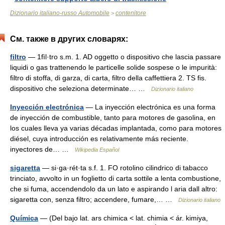
Dizionario italiano-russo Automobile
contenitore
>
См. также в других словарях:
filtro
— 1fìl·tro s.m. 1. AD oggetto o dispositivo che lascia passare
liquidi o gas trattenendo le particelle solide sospese o le impurità:
filtro di stoffa, di garza, di carta, filtro della caffettiera 2. TS fis.
dispositivo che seleziona determinate… …
Dizionario italiano
Inyección electrónica
— La inyección electrónica es una forma
de inyección de combustible, tanto para motores de gasolina, en
los cuales lleva ya varias décadas implantada, como para motores
diésel, cuya introducción es relativamente más reciente.
inyectores de… …
Wikipedia Español
sigaretta
— si·ga·rét·ta s.f. 1. FO rotolino cilindrico di tabacco
trinciato, avvolto in un foglietto di carta sottile a lenta combustione,
che si fuma, accendendolo da un lato e aspirando l aria dall altro:
sigaretta con, senza filtro; accendere, fumare,… …
Dizionario italiano
Química
— (Del bajo lat. ars chimica < lat. chimia < ár. kimiya,