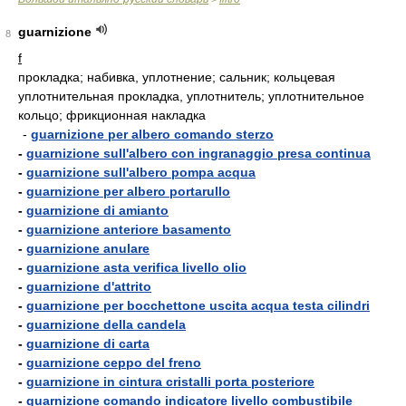
guarnizione
8
f
прокладка; набивка, уплотнение; сальник; кольцевая
уплотнительная прокладка, уплотнитель; уплотнительное
кольцо; фрикционная накладка
-
guarnizione per albero comando sterzo
-
guarnizione sull'albero con ingranaggio presa continua
-
guarnizione sull'albero pompa acqua
-
guarnizione per albero portarullo
-
guarnizione di amianto
-
guarnizione anteriore basamento
-
guarnizione anulare
-
guarnizione asta verifica livello olio
-
guarnizione d'attrito
-
guarnizione per bocchettone uscita acqua testa cilindri
-
guarnizione della candela
-
guarnizione di carta
-
guarnizione ceppo del freno
-
guarnizione in cintura cristalli porta posteriore
-
guarnizione comando indicatore livello combustibile