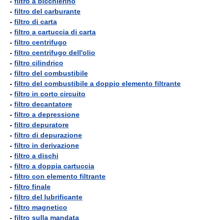
-
filtro a bicchierino
-
filtro del carburante
-
filtro di carta
-
filtro a cartuccia di carta
-
filtro centrifugo
-
filtro centrifugo dell'olio
-
filtro cilindrico
-
filtro del combustibile
-
filtro del combustibile a doppio elemento filtrante
-
filtro in corto circuito
-
filtro decantatore
-
filtro a depressione
-
filtro depuratore
-
filtro di depurazione
-
filtro in derivazione
-
filtro a dischi
-
filtro a doppia cartuccia
-
filtro con elemento filtrante
-
filtro finale
-
filtro del lubrificante
-
filtro magnetico
-
filtro sulla mandata