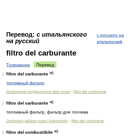
Перевод:
с итальянского
с русского на
на русский
итальянский
filtro del carburante
Толкование
Перевод
filtro del carburante
1
топливный фильтр
Dictionnaire polytechnique italo-russe
filtro del carburante
>
filtro del carburante
2
топливный фильтр, фильтр для топлива
Dizionario italiano-russo Automobile
filtro del carburante
>
filtro del combustibile
3