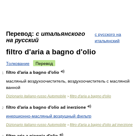
Перевод:
с итальянского
с русского на
на русский
итальянский
filtro d'aria a bagno d'olio
Толкование
Перевод
filtro d'aria a bagno d'olio
1
масляный воздухоочиститель, воздухоочиститель с масляной
ванной
Dizionario italiano-russo Automobile
filtro d'aria a bagno d'olio
>
filtro d'aria a bagno d'olio ad inerzione
2
инерционно-масляный воздушный фильтр
Dizionario italiano-russo Automobile
filtro d'aria a bagno d'olio ad inerzione
>
filtro aria a pioggia d'olio