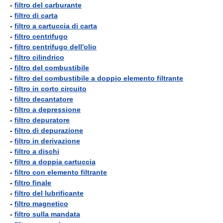
-
filtro del carburante
-
filtro di carta
-
filtro a cartuccia di carta
-
filtro centrifugo
-
filtro centrifugo dell'olio
-
filtro cilindrico
-
filtro del combustibile
-
filtro del combustibile a doppio elemento filtrante
-
filtro in corto circuito
-
filtro decantatore
-
filtro a depressione
-
filtro depuratore
-
filtro di depurazione
-
filtro in derivazione
-
filtro a dischi
-
filtro a doppia cartuccia
-
filtro con elemento filtrante
-
filtro finale
-
filtro del lubrificante
-
filtro magnetico
-
filtro sulla mandata