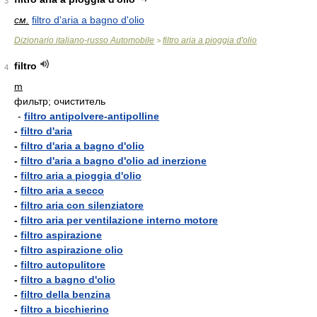
3
см.
filtro d'aria a bagno d'olio
Dizionario italiano-russo Automobile
filtro aria a pioggia d'olio
>
filtro
4
m
фильтр; очиститель
-
filtro antipolvere-antipolline
-
filtro d'aria
-
filtro d'aria a bagno d'olio
-
filtro d'aria a bagno d'olio ad inerzione
-
filtro aria a pioggia d'olio
-
filtro aria a secco
-
filtro aria con silenziatore
-
filtro aria per ventilazione interno motore
-
filtro aspirazione
-
filtro aspirazione olio
-
filtro autopulitore
-
filtro a bagno d'olio
-
filtro della benzina
-
filtro a bicchierino