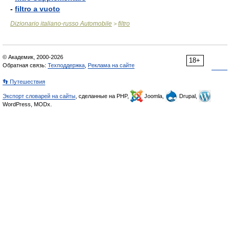
-
filtro a vuoto
Dizionario italiano-russo Automobile
filtro
>
© Академик, 2000-2026
18+
Обратная связь:
Техподдержка
,
Реклама на сайте
👣 Путешествия
Экспорт словарей на сайты
, сделанные на PHP,
Joomla,
Drupal,
WordPress, MODx.