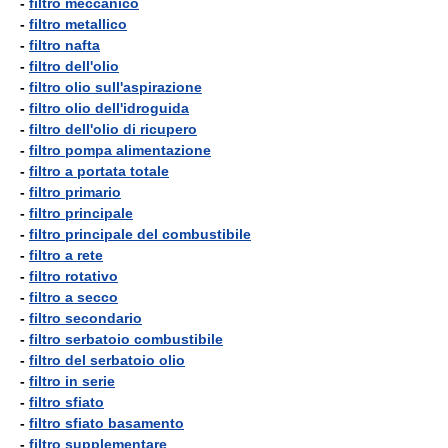
-
filtro meccanico
-
filtro metallico
-
filtro nafta
-
filtro dell'olio
-
filtro olio sull'aspirazione
-
filtro olio dell'idroguida
-
filtro dell'olio di ricupero
-
filtro pompa alimentazione
-
filtro a portata totale
-
filtro primario
-
filtro principale
-
filtro principale del combustibile
-
filtro a rete
-
filtro rotativo
-
filtro a secco
-
filtro secondario
-
filtro serbatoio combustibile
-
filtro del serbatoio olio
-
filtro in serie
-
filtro sfiato
-
filtro sfiato basamento
-
filtro supplementare