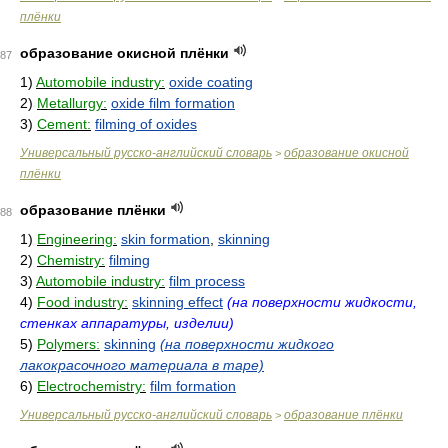
плёнки
образование окисной плёнки
87
1)
Automobile industry:
oxide coating
2)
Metallurgy:
oxide film formation
3)
Cement:
filming of oxides
Универсальный русско-английский словарь
образование окисной
>
плёнки
образование плёнки
88
1)
Engineering:
skin formation
,
skinning
2)
Chemistry:
filming
3)
Automobile industry:
film process
4)
Food industry:
skinning effect
(на поверхности жидкости,
стенках аппаратуры, изделии)
5)
Polymers:
skinning
(на поверхности жидкого
лакокрасочного материала в таре)
6)
Electrochemistry:
film formation
Универсальный русско-английский словарь
образование плёнки
>