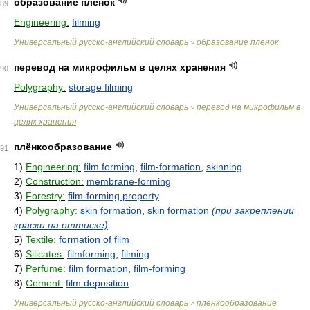
образование плёнок
89
Engineering:
filming
Универсальный русско-английский словарь
образование плёнок
>
перевод на микрофильм в целях хранения
90
Polygraphy:
storage filming
Универсальный русско-английский словарь
перевод на микрофильм в
>
целях хранения
плёнкообразование
91
1)
Engineering:
film forming
,
film-formation
,
skinning
2)
Construction:
membrane-forming
3)
Forestry:
film-forming property
4)
Polygraphy:
skin formation
,
skin formation
(при закреплении
краски на оттиске)
5)
Textile:
formation of film
6)
Silicates:
filmforming
,
filming
7)
Perfume:
film formation
,
film-forming
8)
Cement:
film deposition
Универсальный русско-английский словарь
плёнкообразование
>