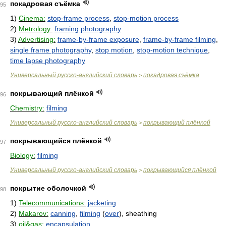
покадровая съёмка
95
1)
Cinema:
stop-frame process
,
stop-motion process
2)
Metrology:
framing photography
3)
Advertising:
frame-by-frame exposure
,
frame-by-frame filming
,
single frame photography
,
stop motion
,
stop-motion technique
,
time lapse photography
Универсальный русско-английский словарь
покадровая съёмка
>
покрывающий плёнкой
96
Chemistry:
filming
Универсальный русско-английский словарь
покрывающий плёнкой
>
покрывающийся плёнкой
97
Biology:
filming
Универсальный русско-английский словарь
покрывающийся плёнкой
>
покрытие оболочкой
98
1)
Telecommunications:
jacketing
2)
Makarov:
canning
,
filming
(
over
), sheathing
3)
oil&gas:
encapsulation