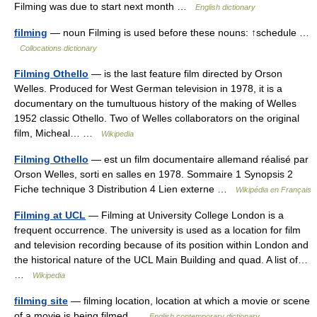
Filming was due to start next month …
English dictionary
filming
— noun Filming is used before these nouns: ↑schedule …
Collocations dictionary
Filming Othello
— is the last feature film directed by Orson
Welles. Produced for West German television in 1978, it is a
documentary on the tumultuous history of the making of Welles
1952 classic Othello. Two of Welles collaborators on the original
film, Micheal… …
Wikipedia
Filming Othello
— est un film documentaire allemand réalisé par
Orson Welles, sorti en salles en 1978. Sommaire 1 Synopsis 2
Fiche technique 3 Distribution 4 Lien externe …
Wikipédia en Français
Filming at UCL
— Filming at University College London is a
frequent occurrence. The university is used as a location for film
and television recording because of its position within London and
the historical nature of the UCL Main Building and quad. A list of…
…
Wikipedia
filming site
— filming location, location at which a movie or scene
of a movie is being filmed …
English contemporary dictionary