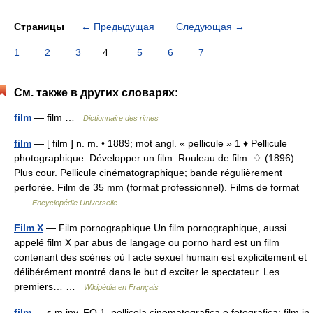
Страницы
←
Предыдущая
Следующая
→
1
2
3
4
5
6
7
См. также в других словарях:
film
— film …
Dictionnaire des rimes
film
— [ film ] n. m. • 1889; mot angl. « pellicule » 1 ♦ Pellicule
photographique. Développer un film. Rouleau de film. ♢ (1896)
Plus cour. Pellicule cinématographique; bande régulièrement
perforée. Film de 35 mm (format professionnel). Films de format
…
Encyclopédie Universelle
Film X
— Film pornographique Un film pornographique, aussi
appelé film X par abus de langage ou porno hard est un film
contenant des scènes où l acte sexuel humain est explicitement et
délibérément montré dans le but d exciter le spectateur. Les
premiers… …
Wikipédia en Français
film
— s.m.inv. FO 1. pellicola cinematografica o fotografica: film in