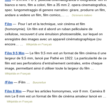
bianco e nero, film a colori, film a 35 mm 2. opera cinematografica,
spec. lungometraggio di genere narrativo: girare, produrre un film,
andare a vedere un film, film comico,… …
Dizionario italiano
Film
— Pour l art et la technique, voir cinéma et film
(homonymie). Un film est d abord un ruban pelliculaire de
cellulose, recouvert d une émulsion photosensible, sur lequel on
enregistre des images avec un appareil cinématographique (ou
encore… …
Wikipédia en Français
Film 9,5 Mm
— Le film 9,5 mm est un format de film cinéma d une
largeur de 9,5 mm, lancé par Pathé en 1922. La particularité de ce
film est ses perforations d’entraînement centrales, entre chaque
image, permettant ainsi d utiliser toute la largeur du film …
Wikipédia en Français
/Film
— /Film …
Википедия
Film 8 Mm
— Pour les articles homonymes, voir 8 mm. Caméra 8
mm Le 8 mm est un format de film de cinéma amateur lancé en …
Wikipédia en Français