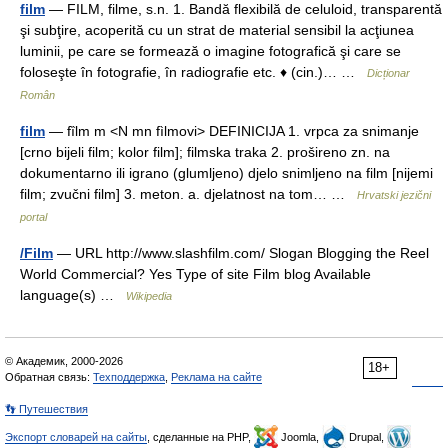
film
— FILM, filme, s.n. 1. Bandă flexibilă de celuloid, transparentă
şi subţire, acoperită cu un strat de material sensibil la acţiunea
luminii, pe care se formează o imagine fotografică şi care se
foloseşte în fotografie, în radiografie etc. ♦ (cin.)… …
Dicționar
Român
film
— fȉlm m <N mn fìlmovi> DEFINICIJA 1. vrpca za snimanje
[crno bijeli film; kolor film]; filmska traka 2. prošireno zn. na
dokumentarno ili igrano (glumljeno) djelo snimljeno na film [nijemi
film; zvučni film] 3. meton. a. djelatnost na tom… …
Hrvatski jezični
portal
/Film
— URL http://www.slashfilm.com/ Slogan Blogging the Reel
World Commercial? Yes Type of site Film blog Available
language(s) …
Wikipedia
© Академик, 2000-2026
18+
Обратная связь:
Техподдержка
,
Реклама на сайте
👣 Путешествия
Экспорт словарей на сайты
, сделанные на PHP,
Joomla,
Drupal,