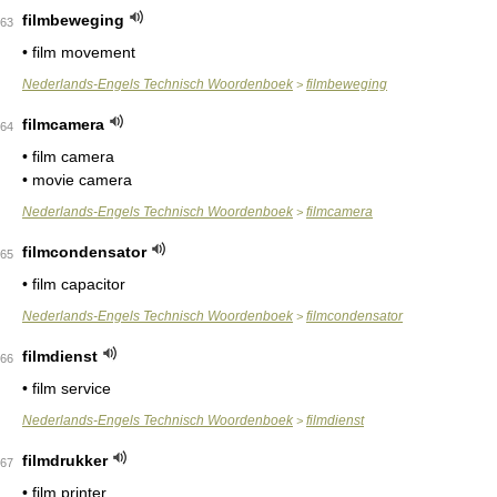
filmbeweging
63
• film movement
Nederlands-Engels Technisch Woordenboek
filmbeweging
>
filmcamera
64
• film camera
• movie camera
Nederlands-Engels Technisch Woordenboek
filmcamera
>
filmcondensator
65
• film capacitor
Nederlands-Engels Technisch Woordenboek
filmcondensator
>
filmdienst
66
• film service
Nederlands-Engels Technisch Woordenboek
filmdienst
>
filmdrukker
67
• film printer