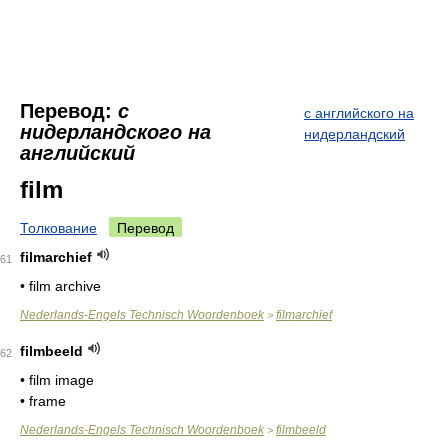
Перевод:
с
с английского на
нидерландского на
нидерландский
английский
film
Толкование
Перевод
filmarchief
61
• film archive
Nederlands-Engels Technisch Woordenboek
filmarchief
>
filmbeeld
62
• film image
• frame
Nederlands-Engels Technisch Woordenboek
filmbeeld
>