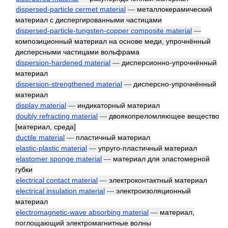
dispersed-particle cermet material
—
металлокерамический
материал с диспергированными частицами
dispersed-particle-tungsten-copper composite material
—
композиционный материал на основе меди, упрочнённый
дисперсными частицами вольфрама
dispersion-hardened material
—
дисперсионно-упрочнённый
материал
dispersion-strengthened material
—
дисперсно-упрочнённый
материал
display material
—
индикаторный материал
doubly refracting material
—
двоякопреломляющее вещество
[материал, среда]
ductile material
—
пластичный материал
elastic-plastic material
—
упруго-пластичный материал
elastomer sponge material
—
материал для эластомерной
губки
electrical contact material
—
электроконтактный материал
electrical insulation material
—
электроизоляционный
материал
electromagnetic-wave absorbing material
—
материал,
поглощающий электромагнитные волны