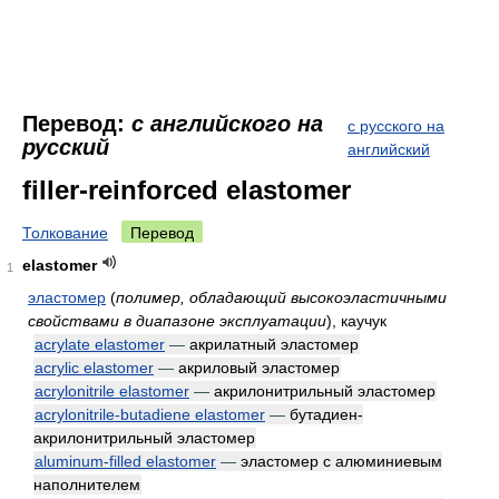
Перевод:
с английского на
с русского на
русский
английский
filler-reinforced elastomer
Толкование
Перевод
elastomer
1
эластомер
(
полимер, обладающий высокоэластичными
свойствами в диапазоне эксплуатации
)
, каучук
acrylate elastomer
—
акрилатный эластомер
acrylic elastomer
—
акриловый эластомер
acrylonitrile elastomer
—
акрилонитрильный эластомер
acrylonitrile-butadiene elastomer
—
бутадиен-
акрилонитрильный эластомер
aluminum-filled elastomer
—
эластомер с алюминиевым
наполнителем