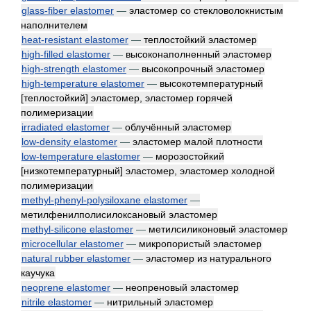
glass-fiber elastomer
—
эластомер со стекловолокнистым
наполнителем
heat-resistant elastomer
—
теплостойкий эластомер
high-filled elastomer
—
высоконаполненный эластомер
high-strength elastomer
—
высокопрочный эластомер
high-temperature elastomer
—
высокотемпературный
[теплостойкий] эластомер, эластомер горячей
полимеризации
irradiated elastomer
—
облучённый эластомер
low-density elastomer
—
эластомер малой плотности
low-temperature elastomer
—
морозостойкий
[низкотемпературный] эластомер, эластомер холодной
полимеризации
methyl-phenyl-polysiloxane elastomer
—
метилфенилполисилоксановый эластомер
methyl-silicone elastomer
—
метилсиликоновый эластомер
microcellular elastomer
—
микропористый эластомер
natural rubber elastomer
—
эластомер из натурального
каучука
neoprene elastomer
—
неопреновый эластомер
nitrile elastomer
—
нитрильный эластомер