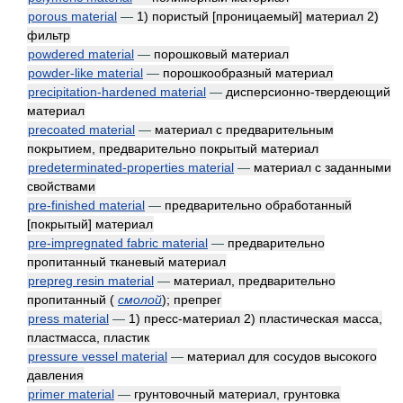
porous material
—
1) пористый [проницаемый] материал 2)
фильтр
powdered material
—
порошковый материал
powder-like material
—
порошкообразный материал
precipitation-hardened material
—
дисперсионно-твердеющий
материал
precoated material
—
материал с предварительным
покрытием, предварительно покрытый материал
predeterminated-properties material
—
материал с заданными
свойствами
pre-finished material
—
предварительно обработанный
[покрытый] материал
pre-impregnated fabric material
—
предварительно
пропитанный тканевый материал
prepreg resin material
—
материал, предварительно
пропитанный
(
смолой
)
; препрег
press material
—
1) пресс-материал 2) пластическая масса,
пластмасса, пластик
pressure vessel material
—
материал для сосудов высокого
давления
primer material
—
грунтовочный материал, грунтовка