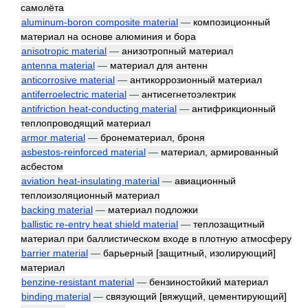
самолёта
aluminum-boron composite material
—
композиционный
материал на основе алюминия и бора
anisotropic material
—
анизотропный материал
antenna material
—
материал для антенн
anticorrosive material
—
антикоррозионный материал
antiferroelectric material
—
антисегнетоэлектрик
antifriction heat-conducting material
—
антифрикционный
теплопроводящий материал
armor material
—
бронематериал, броня
asbestos-reinforced material
—
материал, армированный
асбестом
aviation heat-insulating material
—
авиационный
теплоизоляционный материал
backing material
—
материал подложки
ballistic re-entry heat shield material
—
теплозащитный
материал при баллистическом входе в плотную атмосферу
barrier material
—
барьерный [защитный, изолирующий]
материал
benzine-resistant material
—
бензиностойкий материал
binding material
—
связующий [вяжущий, цементирующий]