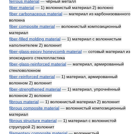
ferrous material
—
чёрный металл
fiber material
—
1) волокнистый материал 2) волокно
fiber carbonaceous material
—
материал из карбонизованного
волокна
fiber composite material
—
волокнистый композиционный
материал
fiber-filled molding material
—
1) материал с волокнистым
наполнителем 2) волокнит
fiber-glass-epoxy honeycomb material
—
сотовый материал из
эпоксидного стеклопластика
fiber-glass-reinforced material
—
материал, армированный
стекловолокном
fiber-reinforced material
—
1) материал, армированный
волокном 2) волокнит
fiber-strengthened material
—
1) материал, упрочнённый
волокном 2) волокнит
fibrous material
—
1) волокнистый материал 2) волокнит
fibrous composite material
—
волокнистый композиционный
материал
fibrous structure material
—
1) материал с волокнистой
структурой 2) волокнит
filamentary composite material
—
волокнистый