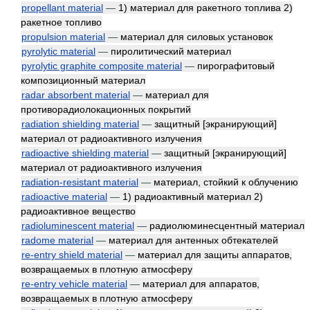
propellant material
—
1) материал для ракетного топлива 2)
ракетное топливо
propulsion material
—
материал для силовых установок
pyrolytic material
—
пиролитический материал
pyrolytic graphite composite material
—
пирографитовый
композиционный материал
radar absorbent material
—
материал для
противорадиолокационных покрытий
radiation shielding material
—
защитный [экранирующий]
материал от радиоактивного излучения
radioactive shielding material
—
защитный [экранирующий]
материал от радиоактивного излучения
radiation-resistant material
—
материал, стойкий к облучению
radioactive material
—
1) радиоактивный материал 2)
радиоактивное вещество
radioluminescent material
—
радиолюминесцентный материал
radome material
—
материал для антенных обтекателей
re-entry shield material
—
материал для защиты аппаратов,
возвращаемых в плотную атмосферу
re-entry vehicle material
—
материал для аппаратов,
возвращаемых в плотную атмосферу