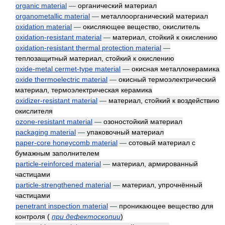
organic material
—
органический материал
organometallic material
—
металлоорганический материал
oxidation material
—
окисляющее вещество, окислитель
oxidation-resistant material
—
материал, стойкий к окислению
oxidation-resistant thermal protection material
—
теплозащитный материал, стойкий к окислению
oxide-metal cermet-type material
—
окисная металлокерамика
oxide thermoelectric material
—
окисный термоэлектрический
материал, термоэлектрическая керамика
oxidizer-resistant material
—
материал, стойкий к воздействию
окислителя
ozone-resistant material
—
озоностойкий материал
packaging material
—
упаковочный материал
paper-core honeycomb material
—
сотовый материал с
бумажным заполнителем
particle-reinforced material
—
материал, армированный
частицами
particle-strengthened material
—
материал, упрочнённый
частицами
penetrant inspection material
—
проникающее вещество для
контроля
(
при дефектоскопии
)