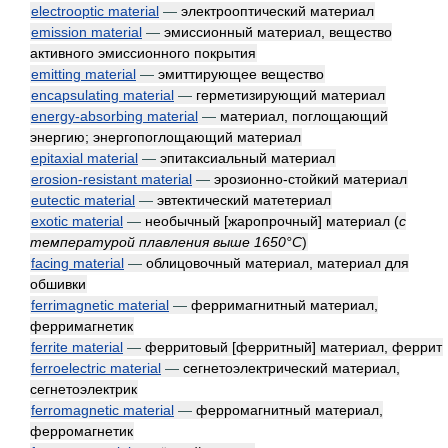
electrooptic material
—
электрооптический материал
emission material
—
эмиссионный материал, вещество
активного эмиссионного покрытия
emitting material
—
эмиттирующее вещество
encapsulating material
—
герметизирующий материал
energy-absorbing material
—
материал, поглощающий
энергию; энергопоглощающий материал
epitaxial material
—
эпитаксиальный материал
erosion-resistant material
—
эрозионно-стойкий материал
eutectic material
—
эвтектический матетериал
exotic material
—
необычный [жаропрочный] материал
(
с
температурой плавления выше 1650°C
)
facing material
—
облицовочный материал, материал для
обшивки
ferrimagnetic material
—
ферримагнитный материал,
ферримагнетик
ferrite material
—
ферритовый [ферритный] материал, феррит
ferroelectric material
—
сегнетоэлектрический материал,
сегнетоэлектрик
ferromagnetic material
—
ферромагнитный материал,
ферромагнетик