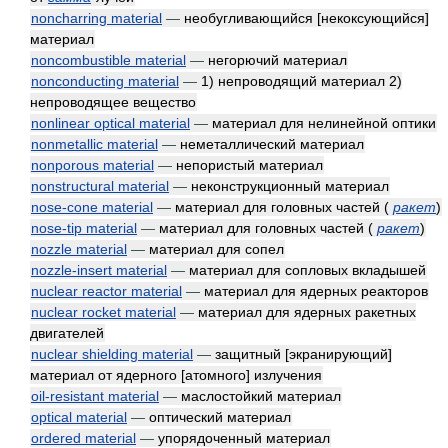
noncharring material
—
необугливающийся [некоксующийся]
материал
noncombustible material
—
негорючий материал
nonconducting material
—
1) непроводящий материал 2)
непроводящее вещество
nonlinear optical material
—
материал для нелинейной оптики
nonmetallic material
—
неметаллический материал
nonporous material
—
непористый материал
nonstructural material
—
неконструкционный материал
nose-cone material
—
материал для головных частей
(
ракет
)
nose-tip material
—
материал для головных частей
(
ракет
)
nozzle material
—
материал для сопел
nozzle-insert material
—
материал для сопловых вкладышей
nuclear reactor material
—
материал для ядерных реакторов
nuclear rocket material
—
материал для ядерных ракетных
двигателей
nuclear shielding material
—
защитный [экранирующий]
материал от ядерного [атомного] излучения
oil-resistant material
—
маслостойкий материал
optical material
—
оптический материал
ordered material
—
упорядоченный материал