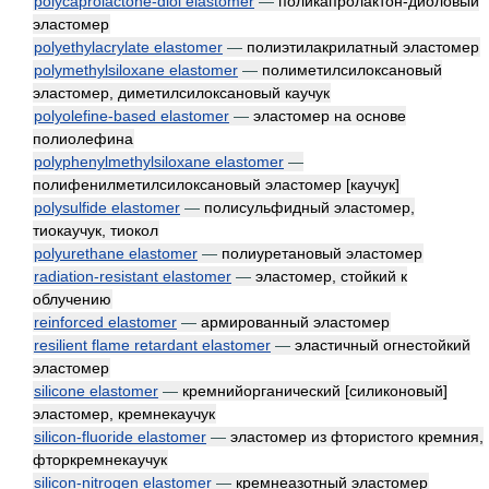
polycaprolactone-diol elastomer
—
поликапролактон-диоловый
эластомер
polyethylacrylate elastomer
—
полиэтилакрилатный эластомер
polymethylsiloxane elastomer
—
полиметилсилоксановый
эластомер, диметилсилоксановый каучук
polyolefine-based elastomer
—
эластомер на основе
полиолефина
polyphenylmethylsiloxane elastomer
—
полифенилметилсилоксановый эластомер [каучук]
polysulfide elastomer
—
полисульфидный эластомер,
тиокаучук, тиокол
polyurethane elastomer
—
полиуретановый эластомер
radiation-resistant elastomer
—
эластомер, стойкий к
облучению
reinforced elastomer
—
армированный эластомер
resilient flame retardant elastomer
—
эластичный огнестойкий
эластомер
silicone elastomer
—
кремнийорганический [силиконовый]
эластомер, кремнекаучук
silicon-fluoride elastomer
—
эластомер из фтористого кремния,
фторкремнекаучук
silicon-nitrogen elastomer
—
кремнеазотный эластомер