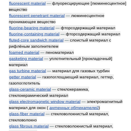
fluorescent material
—
флуоресцирующее [люминесцентное]
вещество
fluorescent penetrant material
—
люминесцентное
проникающее вещество
fluorine-bearing material
—
фторсодержащий материал
fluorine-containing material
—
фторсодержащий материал
fluted-core sandwich material
—
слоистый материал с
рифлёным заполнителем
foamed material
—
пеноматериал
gasketing material
—
уплотнительный [прокладочный]
материал
gas turbine material
—
материал для газовых турбин
getter material
—
газопоглощающий материал, геттер,
газопоглотитель
glass-ceramic material
—
стеклокерамика,
стеклокерамический материал
glass electromagnetic window material
—
электромагнитный
материал для окон
(
антенных обтекателей
)
glass-fiber material
—
стекловолокнистый материал,
стекловолокно
glass fibrous material
—
стекловолокнистый материал,