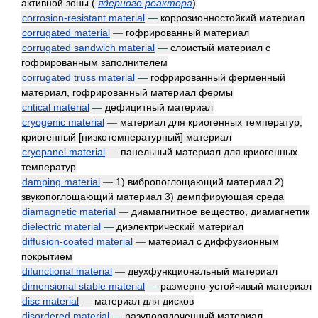
активной зоны
(
ядерного реактора
)
corrosion-resistant material
—
коррозионностойкий материал
corrugated material
—
гофрированный материал
corrugated sandwich material
—
слоистый материал с
гофрированным заполнителем
corrugated truss material
—
гофрированный ферменный
материал, гофрированный материал фермы
critical material
—
дефицитный материал
cryogenic material
—
материал для криогенных температур,
криогенный [низкотемпературный] материал
cryopanel material
—
панельный материал для криогенных
температур
damping material
—
1) вибропоглощающий материал 2)
звукопоглощающий материал 3) демпфирующая среда
diamagnetic material
—
диамагнитное вещество, диамагнетик
dielectric material
—
диэлектрический материал
diffusion-coated material
—
материал с диффузионным
покрытием
difunctional material
—
двухфункциональный материал
dimensional stable material
—
размерно-устойчивый материал
disc material
—
материал для дисков
disordered material
—
разупорядоченный материал