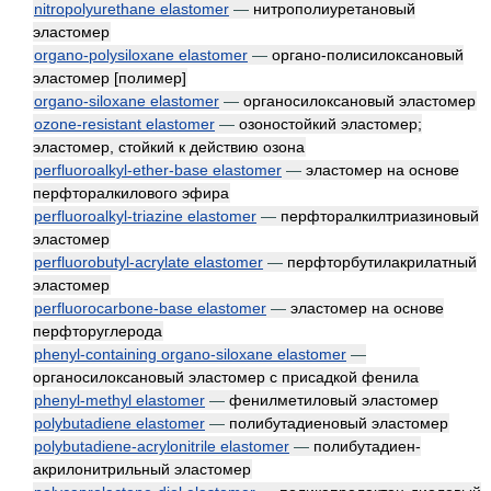
nitropolyurethane elastomer
—
нитрополиуретановый
эластомер
organo-polysiloxane elastomer
—
органо-полисилоксановый
эластомер [полимер]
organo-siloxane elastomer
—
органосилоксановый эластомер
ozone-resistant elastomer
—
озоностойкий эластомер;
эластомер, стойкий к действию озона
perfluoroalkyl-ether-base elastomer
—
эластомер на основе
перфторалкилового эфира
perfluoroalkyl-triazine elastomer
—
перфторалкилтриазиновый
эластомер
perfluorobutyl-acrylate elastomer
—
перфторбутилакрилатный
эластомер
perfluorocarbone-base elastomer
—
эластомер на основе
перфторуглерода
phenyl-containing organo-siloxane elastomer
—
органосилоксановый эластомер с присадкой фенила
phenyl-methyl elastomer
—
фенилметиловый эластомер
polybutadiene elastomer
—
полибутадиеновый эластомер
polybutadiene-acrylonitrile elastomer
—
полибутадиен-
акрилонитрильный эластомер