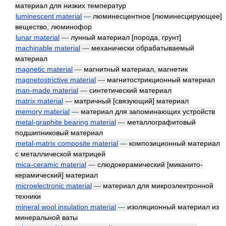
материал для низких температур
luminescent material
—
люминесцентное [люминесцирующее]
вещество, люминофор
lunar material
—
лунный материал [порода, грунт]
machinable material
—
механически обрабатываемый
материал
magnetic material
—
магнитный материал, магнетик
magnetostrictive material
—
магнитострикционный материал
man-made material
—
синтетический материал
matrix material
—
матричный [связующий] материал
memory material
—
материал для запоминающих устройств
metal-graphite bearing material
—
металлографитовый
подшипниковый материал
metal-matrix composite material
—
композиционный материал
с металлической матрицей
mica-ceramic material
—
слюдокерамический [миканито-
керамический] материал
microelectronic material
—
материал для микроэлектронной
техники
mineral wool insulation material
—
изоляционный материал из
минеральной ваты