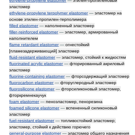
ethylene-propylene elastomer
—
этилен-пропиленовый
эластомер
ethylene-propylene terpolymer elastomer
—
эластомер на
основе этилен-пропилен-терполимера
filled elastomer
—
наполненный эластомер
filler-reinforced elastomer
—
эластомер, армированный
наполнителем
flame retardant elastomer
—
огнестойкий
[пламезадерживающий] эластомер
fluid-resistant elastomer
—
эластомер, стойкий к жидкостям
fluorinated acrylic elastomer
—
фторированный акриловый
эластомер
fluorine-containing elastomer
—
фторсодержащий эластомер
fluorocarbon elastomer
—
фторуглеродный эластомер
fluorosilicone elastomer
—
фторсиликоновый эластомер,
фторкремнекаучук
foam elastomer
—
пеноэластомер, пенорезина
foamed silicone elastomer
—
вспененный силиконовый
эластомер
fuel-resistant elastomer
—
топливостойкий эластомер;
эластомер, стойкий к действию горючего
general-purpose elastomer
—
эластомер общего назначения