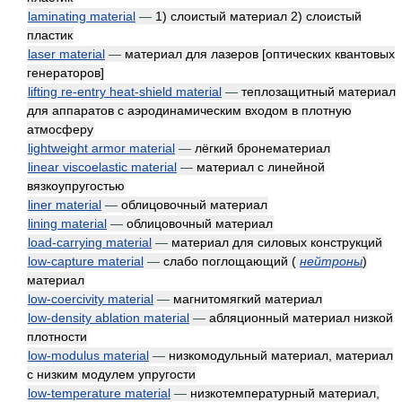
laminating material
—
1) слоистый материал 2) слоистый
пластик
laser material
—
материал для лазеров [оптических квантовых
генераторов]
lifting re-entry heat-shield material
—
теплозащитный материал
для аппаратов с аэродинамическим входом в плотную
атмосферу
lightweight armor material
—
лёгкий бронематериал
linear viscoelastic material
—
материал с линейной
вязкоупругостью
liner material
—
облицовочный материал
lining material
—
облицовочный материал
load-carrying material
—
материал для силовых конструкций
low-capture material
—
слабо поглощающий
(
нейтроны
)
материал
low-coercivity material
—
магнитомягкий материал
low-density ablation material
—
абляционный материал низкой
плотности
low-modulus material
—
низкомодульный материал, материал
с низким модулем упругости
low-temperature material
—
низкотемпературный материал,