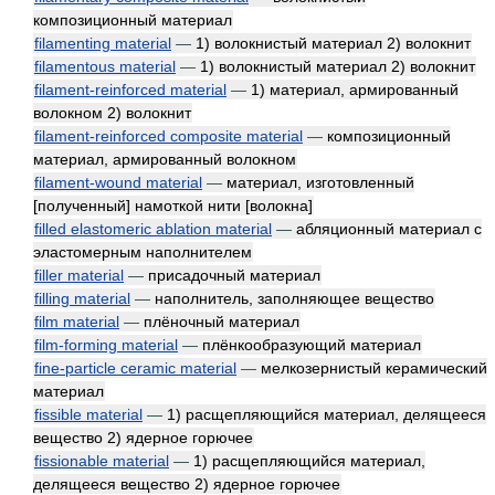
композиционный материал
filamenting material
—
1) волокнистый материал 2) волокнит
filamentous material
—
1) волокнистый материал 2) волокнит
filament-reinforced material
—
1) материал, армированный
волокном 2) волокнит
filament-reinforced composite material
—
композиционный
материал, армированный волокном
filament-wound material
—
материал, изготовленный
[полученный] намоткой нити [волокна]
filled elastomeric ablation material
—
абляционный материал с
эластомерным наполнителем
filler material
—
присадочный материал
filling material
—
наполнитель, заполняющее вещество
film material
—
плёночный материал
film-forming material
—
плёнкообразующий материал
fine-particle ceramic material
—
мелкозернистый керамический
материал
fissible material
—
1) расщепляющийся материал, делящееся
вещество 2) ядерное горючее
fissionable material
—
1) расщепляющийся материал,
делящееся вещество 2) ядерное горючее