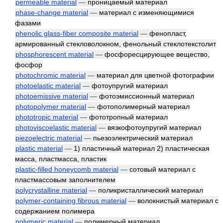
permeable material
—
проницаемый материал
phase-change material
—
материал с изменяющимися
фазами
phenolic glass-fiber composite material
—
фенопласт,
армированный стекловолокном, фенольный стеклотекстолит
phosphorescent material
—
фосфоресцирующее вещество,
фосфор
photochromic material
—
материал для цветной фотографии
photoelastic material
—
фотоупругий материал
photoemissive material
—
фотоэмиссионный материал
photopolymer material
—
фотополимерный материал
phototropic material
—
фототропный материал
photoviscoelastic material
—
вязкофотоупругий материал
piezoelectric material
—
пьезоэлектрический материал
plastic material
—
1) пластичный материал 2) пластическая
масса, пластмасса, пластик
plastic-filled honeycomb material
—
сотовый материал с
пластмассовым заполнителем
polycrystalline material
—
поликристаллический материал
polymer-containing fibrous material
—
волокнистый материал с
содержанием полимера
polymeric material
—
полимерный материал