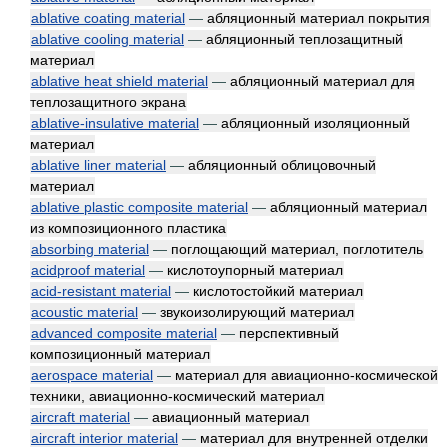
ablative coating material
—
абляционный материал покрытия
ablative cooling material
—
абляционный теплозащитный
материал
ablative heat shield material
—
абляционный материал для
теплозащитного экрана
ablative-insulative material
—
абляционный изоляционный
материал
ablative liner material
—
абляционный облицовочный
материал
ablative plastic composite material
—
абляционный материал
из композиционного пластика
absorbing material
—
поглощающий материал, поглотитель
acidproof material
—
кислотоупорный материал
acid-resistant material
—
кислотостойкий материал
acoustic material
—
звукоизолирующий материал
advanced composite material
—
перспективный
композиционный материал
aerospace material
—
материал для авиационно-космической
техники, авиационно-космический материал
aircraft material
—
авиационный материал
aircraft interior material
—
материал для внутренней отделки