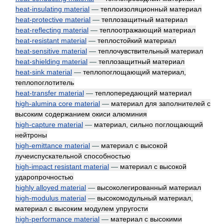
heat-insulating material
—
теплоизоляционный материал
heat-protective material
—
теплозащитный материал
heat-reflecting material
—
теплоотражающий материал
heat-resistant material
—
теплостойкий материал
heat-sensitive material
—
теплочувствительный материал
heat-shielding material
—
теплозащитный материал
heat-sink material
—
теплопоглощающий материал,
теплопоглотитель
heat-transfer material
—
теплопередающий материал
high-alumina core material
—
материал для заполнителей с
высоким содержанием окиси алюминия
high-capture material
—
материал, сильно поглощающий
нейтроны
high-emittance material
—
материал с высокой
лучеиспускательной способностью
high-impact resistant material
—
материал с высокой
ударопрочностью
highly alloyed material
—
высоколегированный материал
high-modulus material
—
высокомодульный материал,
материал с высоким модулем упругости
high-performance material
—
материал с высокими