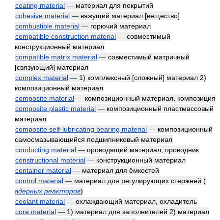
coating material
—
материал для покрытий
cohesive material
—
вяжущий материал [вещество]
combustible material
—
горючий материал
compatible construction material
—
совместимый
конструкционный материал
compatible matrix material
—
совместимый матричный
[связующий] материал
complex material
—
1) комплексный [сложный] материал 2)
композиционный материал
composite material
—
композиционный материал, композиция
composite plastic material
—
композиционный пластмассовый
материал
composite self-lubricating bearing material
—
композиционный
самосмазывающийся подшипниковый материал
conducting material
—
проводящий материал, проводник
constructional material
—
конструкционный материал
container material
—
материал для ёмкостей
control material
—
материал для регулирующих стержней
(
ядерных реакторов
)
coolant material
—
охлаждающий материал, охладитель
core material
—
1) материал для заполнителей 2) материал