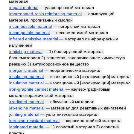
материал
impact material
—
ударопрочный материал
impregnated-resin reinforcing material
—
армирующий
материал, пропитанный смолой
incombustible material
—
негорючий материал
incompatible material
—
несовместимый материал
infrared emissive material
—
материал с инфракрасным
излучением
inhibiting material
—
1) бронирующий материал,
бронематериал 2) вещество, задерживающее химическую
реакцию 3) антикоррозионное вещество
inorganic material
—
неорганический материал
insulating material
—
изоляционный [изолирующий] материал
insulation material
—
изоляционный [изолирующий] материал
iron-graphite cermet material
—
железо-графитовый
металлокерамический материал
irradiated material
—
облучённый материал
jet-engine material
—
материал для реактивных двигателей
jointing material
—
уплотнительный материал
kerosine-resistant material
—
керосино-стойкий материал
laminated material
—
1) слоистый материал 2) слоистый
пластик