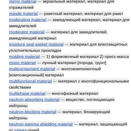
mirror material
—
зеркальный материал, материал для
отражателей
missile material
—
ракетный материал, материал для ракет
moderating material
—
замедляющий материал, материал для
замедлителей
moderator material
—
материал для замедлителей,
замедляющий материал
moisture seal gasket material
—
материал для влагозащитных
уплотнительных прокладок
molding material
—
1) формовочный материал 2) пресс-масса
moon material
—
лунный материал [порода, грунт]
multicornponent material
—
многокомпонентный
[композиционный] материал
multifunctional material
—
материал с многофункциональными
свойствами
multiphase material
—
многофазный материал
neutron-absorbing material
—
вещество, поглощающее
нейтроны
neutron-blocking material
—
материал, блокирующий
нейтроны
neutron-gamma shielding material
—
материал, защищающий
от
гамма
-лучей