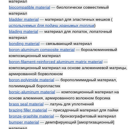
материал
biocompatible material
—
биологически совместимый
материал
bladder material
—
материал для эластичных мешков
(
используемых для подачи хранимых топлив
)
blading material
—
материал для лопаток, лопаточный
материал
bonding material
—
связывающий материал
boron-aluminum composite material
—
бороалюминиевый
композиционный материал
boron-filament-reinforced aluminum matrix material
—
композиционный материал на основе алюминиевой матрицы,
армированной борволокном
boron-polyimide material
—
борополиимидный материал,
полиимидный боропластик
borsic-aluminum material
—
композиционный материал на
основе алюминия, армированного волокном борсика
brass seal material
—
латунь для уплотнений
brazing filler material
—
присадочный материал для пайки
bronze-graphite material
—
бронзографитовый материал
bumper material
—
демпфирующий [амортизационный]
материал