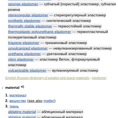
sponge elastomer
—
губчатый [пористый] эластомер, губчатая
резина
stereoregular elastomer
—
стереорегулярный эластомер
synthetic elastomer
—
синтетический эластомер
thermally stable elastomer
—
термостойкий эластомер
thermoplastic polyurethane elastomer
—
термопластичный
полиуретановый эластомер
triazene elastomer
—
триазиновый эластомер
unvulcanized elastomer
—
невулканизированный эластомер
urethane elastomer
—
уретановый эластомер
viton elastomer
—
эластомер Витон, фторкаучуковый
эластомер
vulcanizable elastomer
—
вулканизуемый эластомер
English-Russian dictionary of aviation and space materials
elastomer
>
material
2
1.
материал
2.
вещество
(
see also
matter
)
3.
ткань
ablating material
—
абляционный материал
ablative material
—
абляционный материал