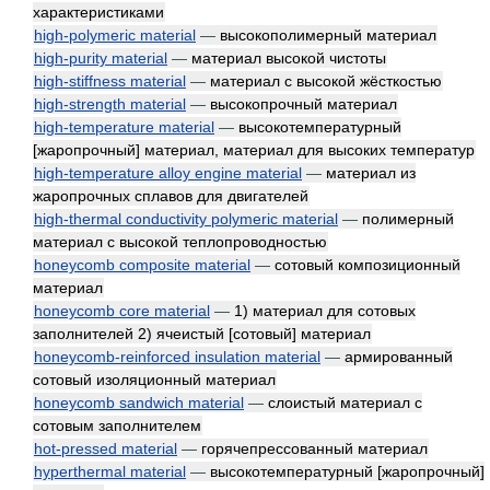
характеристиками
high-polymeric material
—
высокополимерный материал
high-purity material
—
материал высокой чистоты
high-stiffness material
—
материал с высокой жёсткостью
high-strength material
—
высокопрочный материал
high-temperature material
—
высокотемпературный
[жаропрочный] материал, материал для высоких температур
high-temperature alloy engine material
—
материал из
жаропрочных сплавов для двигателей
high-thermal conductivity polymeric material
—
полимерный
материал с высокой теплопроводностью
honeycomb composite material
—
сотовый композиционный
материал
honeycomb core material
—
1) материал для сотовых
заполнителей 2) ячеистый [сотовый] материал
honeycomb-reinforced insulation material
—
армированный
сотовый изоляционный материал
honeycomb sandwich material
—
слоистый материал с
сотовым заполнителем
hot-pressed material
—
горячепрессованный материал
hyperthermal material
—
высокотемпературный [жаропрочный]