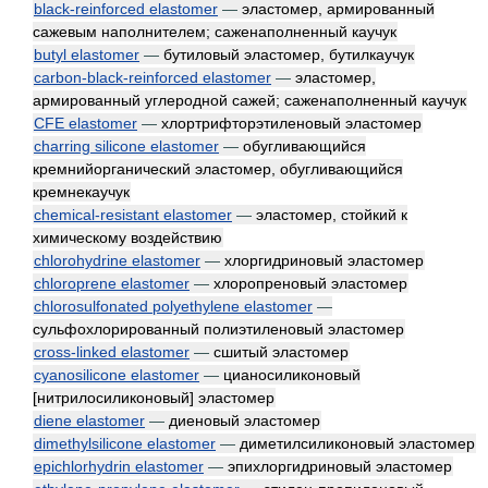
black-reinforced elastomer
—
эластомер, армированный
сажевым наполнителем; саженаполненный каучук
butyl elastomer
—
бутиловый эластомер, бутилкаучук
carbon-black-reinforced elastomer
—
эластомер,
армированный углеродной сажей; саженаполненный каучук
CFE elastomer
—
хлортрифторэтиленовый эластомер
charring silicone elastomer
—
обугливающийся
кремнийорганический эластомер, обугливающийся
кремнекаучук
chemical-resistant elastomer
—
эластомер, стойкий к
химическому воздействию
chlorohydrine elastomer
—
хлоргидриновый эластомер
chloroprene elastomer
—
хлоропреновый эластомер
chlorosulfonated polyethylene elastomer
—
сульфохлорированный полиэтиленовый эластомер
cross-linked elastomer
—
сшитый эластомер
cyanosilicone elastomer
—
цианосиликоновый
[нитрилосиликоновый] эластомер
diene elastomer
—
диеновый эластомер
dimethylsilicone elastomer
—
диметилсиликоновый эластомер
epichlorhydrin elastomer
—
эпихлоргидриновый эластомер