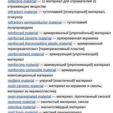
reflecting material
—
1) материал для отражателей 2)
отражающее вещество
refractory material
—
тугоплавкий [огнеупорный] материал,
огнеупор
refractory semiconductor material
—
тугоплавкий
полупроводник
reinforced material
—
армированный [упрочнённый] материал
reinforced ceramic material
—
армированная керамика
reinforced thermosetting plastic material
—
армированный
термореактопласт [термореактивный пластик]
reinforcement material
—
армирующий [упрочняющий]
материал
reinforcing material
—
армирующий [упрочняющий] материал
reinforcing composite material
—
армирующий
композиционный материал
resilient material
—
упругий [эластичный] материал
resin-ceramic material
—
материал из керамики и смолы,
материал из керамопластика
resin-impregnated material
—
материал, пропитанный смолой
resinous material
—
смолистый материал, смола
retentive material
—
магнитотвёрдый материал
rigid foam material
—
жёсткий пеноматериал