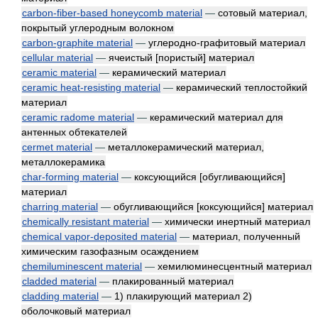
carbon-fiber-based honeycomb material
—
сотовый материал,
покрытый углеродным волокном
carbon-graphite material
—
углеродно-графитовый материал
cellular material
—
ячеистый [пористый] материал
ceramic material
—
керамический материал
ceramic heat-resisting material
—
керамический теплостойкий
материал
ceramic radome material
—
керамический материал для
антенных обтекателей
cermet material
—
металлокерамический материал,
металлокерамика
char-forming material
—
коксующийся [обугливающийся]
материал
charring material
—
обугливающийся [коксующийся] материал
chemically resistant material
—
химически инертный материал
chemical vapor-deposited material
—
материал, полученный
химическим газофазным осаждением
chemiluminescent material
—
хемилюминесцентный материал
cladded material
—
плакированный материал
cladding material
—
1) плакирующий материал 2)
оболочковый материал