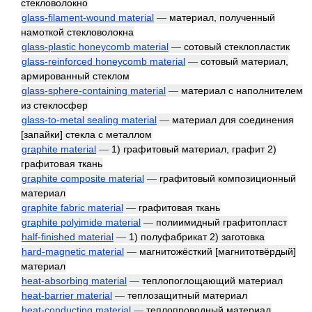
стекловолокно
glass-filament-wound material
—
материал, полученный
намоткой стекловолокна
glass-plastic honeycomb material
—
сотовый стеклопластик
glass-reinforced honeycomb material
—
сотовый материал,
армированный стеклом
glass-sphere-containing material
—
материал с наполнителем
из стеклосфер
glass-to-metal sealing material
—
материал для соединения
[запайки] стекла с металлом
graphite material
—
1) графитовый материал, графит 2)
графитовая ткань
graphite composite material
—
графитовый композиционный
материал
graphite fabric material
—
графитовая ткань
graphite polyimide material
—
полиимидный графитопласт
half-finished material
—
1) полуфабрикат 2) заготовка
hard-magnetic material
—
магнитожёсткий [магнитотвёрдый]
материал
heat-absorbing material
—
теплопоглощающий материал
heat-barrier material
—
теплозащитный материал
heat-conducting material
—
теплопроводный материал