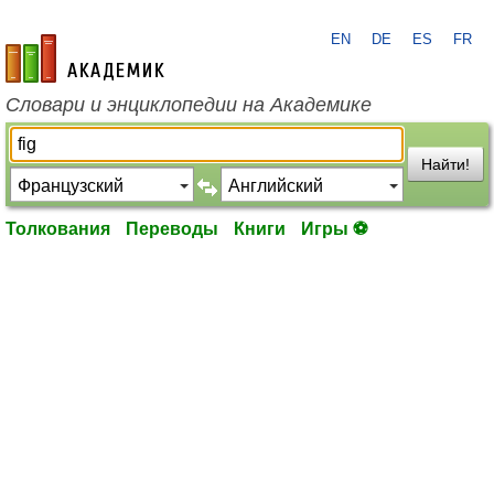
EN
DE
ES
FR
academic.ru
Словари и энциклопедии на Академике
Найти!
Толкования
Переводы
Книги
Игры ⚽