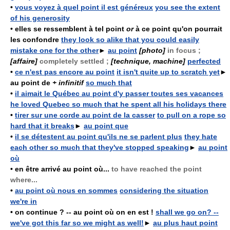
•
vous voyez à quel point il est généreux
you see the extent
of his generosity
•
elles se ressemblent à tel point
or
à ce point qu'on pourrait
les confondre
they look so alike that you could easily
mistake one for the other
►
au point
[photo]
in focus ;
[affaire]
completely settled ;
[technique, machine]
perfected
•
ce n'est pas encore au point
it isn't quite up to scratch yet
►
au point de
+ infinitif
so much that
•
il aimait le Québec au point d'y passer toutes ses vacances
he loved Quebec so much that he spent all his holidays there
•
tirer sur une corde au point de la casser
to pull on a rope so
hard that it breaks
►
au point que
•
il se détestent au point qu'ils ne se parlent plus
they hate
each other so much that they've stopped speaking
►
au point
où
•
en être arrivé au point où...
to have reached the point
where...
•
au point où nous en sommes
considering the situation
we're in
•
on continue ? -- au point où on en est !
shall we go on? --
we've got this far so we might as well!
►
au plus haut point