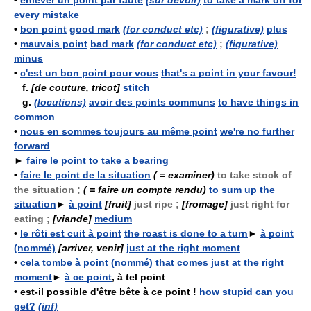
•
enlever un point par faute
(sur devoir)
to take a mark off for
every mistake
•
bon point
good mark
(for conduct etc)
;
(figurative)
plus
•
mauvais point
bad mark
(for conduct etc)
;
(figurative)
minus
•
c'est un bon point pour vous
that's a point in your favour!
f.
[de couture, tricot]
stitch
g.
(locutions)
avoir des points communs
to have things in
common
•
nous en sommes toujours au même point
we're no further
forward
►
faire le point
to take a bearing
•
faire le point de la situation
( = examiner)
to take stock of
the situation ;
( = faire un compte rendu)
to sum up the
situation
►
à point
[fruit]
just ripe ;
[fromage]
just right for
eating ;
[viande]
medium
•
le rôti est cuit à point
the roast is done to a turn
►
à point
(nommé)
[arriver, venir]
just at the right moment
•
cela tombe à point (nommé)
that comes just at the right
moment
►
à ce point
, à tel point
•
est-il possible d'être bête à ce point !
how stupid can you
get?
(inf)