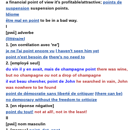
a financial point of view it's profitable/attractive;
points de
suspension
suspension points.
Idiome
être mal en point
to be in a bad way.
I
[pwɛ̃] adverbe
(littéraire)
1.
[en corrélation avec 'ne']
je ne l'ai point encore vu
I haven't seen him yet
point n'est besoin de
there's no need to
2.
[employé seul]
du vin il y en avait, mais de champagne point
there was wine,
but no champagne
ou
not a drop of champagne
il eut beau chercher, point de John
he searched in vain, John
was nowhere to be found
point de démocratie sans liberté de critiquer
(there can be)
no democracy without the freedom to criticize
3.
[en réponse négative]
point du tout!
not at all!, not in the least!
II
[pwɛ̃] nom masculin