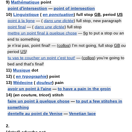
9)
Mathématique
point
point d'intersection
—
point of intersection
10)
Linguistique
(
en ponctuation
) full stop
GB
, period
US
point à la ligne
— (
dans une dictée
) full stop, new paragraph
point final
— (
dans une dictée
) full stop
mettre un point final à quelque chose
—
fig
to put a stop
ou
an
end to something
je n'irai pas, point final! — (
colloq
) I'm not going, full stop
GB
ou
period
US
!
tu vas te coucher un point c'est tout!
— (
colloq
) you're going to
bed and that's final!
11)
Musique
dot
12)
(
en typographie
) point
13)
Médecine
(
douleur
) pain
avoir un point à l'aine
—
to have a pain in the groin
14)
(
en couture, tricot
) stitch
faire un point à quelque chose
—
to put a few stitches in
something
dentelle au point de Venise
—
Venetian lace
2.