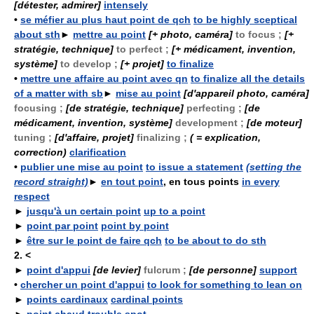
[détester, admirer]
intensely
•
se méfier au plus haut point de qch
to be highly sceptical
about sth
►
mettre au point
[+ photo, caméra]
to focus ;
[+
stratégie, technique]
to perfect ;
[+ médicament, invention,
système]
to develop ;
[+ projet]
to finalize
•
mettre une affaire au point avec qn
to finalize all the details
of a matter with sb
►
mise au point
[d'appareil photo, caméra]
focusing ;
[de stratégie, technique]
perfecting ;
[de
médicament, invention, système]
development ;
[de moteur]
tuning ;
[d'affaire, projet]
finalizing ;
( = explication,
correction)
clarification
•
publier une mise au point
to issue a statement
(setting the
record straight)
►
en tout point
, en tous points
in every
respect
►
jusqu'à un certain point
up to a point
►
point par point
point by point
►
être sur le point de faire qch
to be about to do sth
2.
<
►
point d'appui
[de levier]
fulcrum ;
[de personne]
support
•
chercher un point d'appui
to look for something to lean on
►
points cardinaux
cardinal points