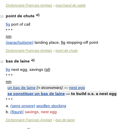
Dictionnaire Français-Anglais
marchand de sable
>
point de chute
10
fig
port of call
* * *
nm
(parachutisme)
landing place,
fig
stopping-off point
Dictionnaire Français-Anglais
point de chute
>
bas de laine
11
fig
nest egg, savings (
pl
)
* * *
nm
un bas de laine
(= économies)
—
nest egg
se constituer un bas de laine
— to build o.s. a nest egg
* * *
a.
(sens propre)
woollen stocking
b.
(figuré)
savings, nest egg
Dictionnaire Français-Anglais
bas de laine
>