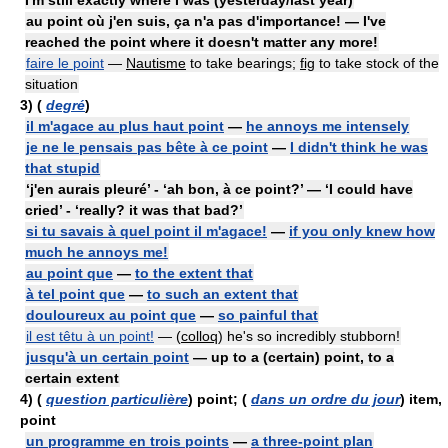
I'm still exactly where I was (yesterday/last year)
au point où j'en suis, ça n'a pas d'importance! — I've
reached the point where it doesn't matter any more!
faire le point
—
Nautisme
to take bearings;
fig
to take stock of the
situation
3)
(
degré
)
il m'agace au plus haut point
—
he annoys me intensely
je ne le pensais pas bête à ce point
—
I didn't think he was
that stupid
‘j'en aurais pleuré’ - ‘ah bon, à ce point?’ — ‘I could have
cried’ - ‘really? it was that bad?’
si tu savais à quel point il m'agace!
—
if you only knew how
much he annoys me!
au point que
—
to the extent that
à tel point que
—
to such an extent that
douloureux au point que
—
so painful that
il est têtu à un point!
— (
colloq
) he's so incredibly stubborn!
jusqu'à un certain point
— up to a (certain) point, to a
certain extent
4)
(
question particulière
) point; (
dans un ordre du jour
) item,
point
un programme en trois points
—
a three-point plan