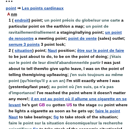
* * *
point
⇒
Les points cardinaux
A
nm
1
(
endroit
) point;
un point précis du globe/sur une carte
a
particular point on the earth/on a map;
un point de
ravitaillement/ralliement
a staging/rallying point;
un point
de rencontre
a meeting point;
point de vente
(sales) outlet;
serrure 3 points
3 point lock;
2
(
situation
) point;
Naut
position;
être sur le point de faire
to be just about to do, to be on the point of doing;
j'étais
sur le point de leur dire/d'abandonner/de partir
I was just
about to tell them/to give up/to leave, I was on the point of
telling them/giving up/leaving;
j'en suis toujours au même
point (qu'hier/qu'il y a un an)
I'm still exactly where I was
(yesterday/last year);
au point où j'en suis, ça n'a pas
d'importance!
I've reached the point where it doesn't matter
any more!;
il en est au point où il allume une cigarette en se
levant
he's got
GB
ou
gotten
US
to the stage
ou
point where
he lights a cigarette as soon as he gets up;
faire le point
Naut
to take bearings;
fig
to take stock of the situation;
faire le point sur la situation économique/sur la recherche