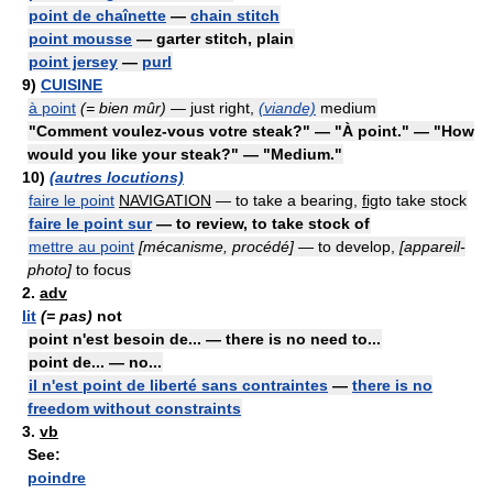
point de chaînette
—
chain stitch
point mousse
— garter stitch, plain
point jersey
—
purl
9)
CUISINE
à point
(= bien mûr)
— just right,
(viande)
medium
"Comment voulez-vous votre steak?" — "À point." — "How
would you like your steak?" — "Medium."
10)
(autres locutions)
faire le point
NAVIGATION
— to take a bearing,
fig
to take stock
faire le point sur
— to review, to take stock of
mettre au point
[mécanisme, procédé]
— to develop,
[appareil-
photo]
to focus
2.
adv
lit
(= pas)
not
point n'est besoin de... — there is no need to...
point de... — no...
il n'est point de liberté sans contraintes
—
there is no
freedom without constraints
3.
vb
See:
poindre