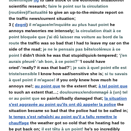
scientifique
fig
to take stock of the economic situation/of
scientific research;
faire le point sur la circulation
(routière)/l'actualité
to give an up-to-the-minute report on
the traffic news/current situation;
3
(
degré
)
il m'agace/m'inquiète au plus haut point
he
annoys me/worries me intensely;
la circulation était à ce
point bloquée que j'ai dû laisser ma voiture au bord de la
route
the traffic was so bad that I had to leave my car on the
side of the road;
je ne le pensais pas bête/coléreux à ce
point
I didn't think he was that stupid/quick-tempered;
‘j'en
aurais pleuré’-‘ah bon, à ce point?’
‘I could have
cried’-‘really? it was that bad?’;
je sais à quel point elle est
triste/sensible
I know how sad/sensitive she is;
si tu savais
à quel point il m'agace!
if you only knew how much he
annoys me!;
au point que
to the extent that;
à tel point que
to such an extent that…;
douloureux/endommagé à (un) tel
or au point que
so painful/badly damaged that;
la situation
s'est aggravée au point qu'ils ont dû appeler la police
the
situation became so bad that the police had to be called in;
le temps s'est rafraîchi au point qu'il a fallu remettre le
chauffage
the weather got so cold that the heating had to
be put back on;
il est têtu à un point!
he's so incredibly