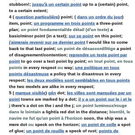
stubborn!;
jusqu'à un certain point
up to a (certain) point,
to a certain extent;
4
(
question particulière
) point; (
dans un ordre du jour
)
item, point;
un programme en trois points
a three-point
plan;
un point fondamental/de détail (d'un texte)
a
basic/minor point (in a text);
sur ce point
on this point;
j'aimerais revenir sur ce dernier point
I would like to come
back to that last point;
un point de désaccord/litige
a point
of disagreement/contention;
reprendre un texte point par
point
to go over a text point by point;
en tout point, en tous
points
in every respect
ou
way;
une politique en tous
points désastreuse
a policy that is disastrous in every
respect;
les deux modèles sont semblables en tous points
the two models are alike in every respect;
5
(
marque visible
)
gén
dot;
les villes sont marquées par un
point
towns are marked by a dot;
il y a un point sur le i et le
j
there's a dot on the i and the j;
un point lumineux/rouge
dans le lointain
a light/a red dot in the distance;
bientôt, le
navire ne fut qu'un point à l'horizon
soon, the ship was a
mere dot
ou
speck on the horizon;
un point de colle
a spot
of glue;
un point de rouille
a speck of rust;
points de