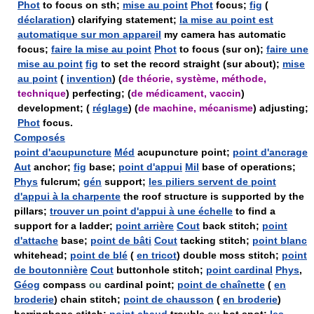
Phot
to focus on sth;
mise au point
Phot
focus;
fig
(
déclaration
) clarifying statement;
la mise au point est
automatique sur mon appareil
my camera has automatic
focus;
faire la mise au point
Phot
to focus (sur on);
faire une
mise au point
fig
to set the record straight (sur about);
mise
au point
(
invention
) (
de théorie, système, méthode,
technique
) perfecting; (
de médicament, vaccin
)
development; (
réglage
) (
de machine, mécanisme
) adjusting;
Phot
focus.
Composés
point d'acupuncture
Méd
acupuncture point;
point d'ancrage
Aut
anchor;
fig
base;
point d'appui
Mil
base of operations;
Phys
fulcrum;
gén
support;
les piliers servent de point
d'appui à la charpente
the roof structure is supported by the
pillars;
trouver un point d'appui à une échelle
to find a
support for a ladder;
point arrière
Cout
back stitch;
point
d'attache
base;
point de bâti
Cout
tacking stitch;
point blanc
whitehead;
point de blé
(
en tricot
) double moss stitch;
point
de boutonnière
Cout
buttonhole stitch;
point cardinal
Phys
,
Géog
compass
ou
cardinal point;
point de chaînette
(
en
broderie
) chain stitch;
point de chausson
(
en broderie
)