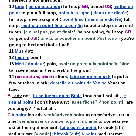
intersection/of inflection;
10
Ling
(
en ponctuation
) full stop
GB
, period
US
;
mettre un
point
to put a full stop;
point à la ligne
(
dans une dictée
)
full stop, new paragraph;
point final
(
dans une dictée
) full
stop;
mettre un point final à qch
fig
to put a stop
ou
an end
to sth;
je n'irai pas, point final
○
!
I'm not going, full stop
GB
ou
period
US
!;
tu vas te coucher un point c'est tout
○
!
you're
going to bed and that's final!;
11
Mus
dot;
12
Imprim
point;
13
Méd
(
douleur
) pain;
avoir un point à la poitrine/à l'aine
to have a pain in the chest/in the groin;
14
(
en couture, tricot
) stitch;
faire un point à qch
to put a
few stitches in sth;
dentelle au point de Venise
Venetian
lace.
B
†
adv
not;
tu ne tueras point
Bible
thou shalt not kill;
je
n'en ai point
I don't have any;
‘tu es fâché?’-‘non point!’
‘are
you angry?’-‘not at all’.
C
à point
loc adv
venir/arriver à point
to come/arrive just in
time;
venir/arriver or tomber à point nommé
to come/arrive
just at the right moment;
faire cuire à point
to cook [sth]
medium rare
[viande]
;
bifteck (cuit) à point
medium rare