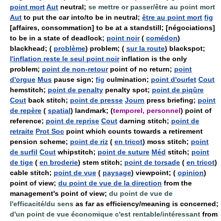
point mort
Aut
neutral;
se mettre or passer/être au point mort
Aut
to put the car into/to be in neutral;
être au point mort
fig
[affaires, consommation] to be at a standstill; [négociations]
to be in a state of deadlock;
point noir
(
comédon
)
blackhead; (
problème
) problem; (
sur la route
) blackspot;
l'inflation reste le seul point noir
inflation is the only
problem;
point de non-retour
point of no return;
point
d'orgue
Mus
pause sign;
fig
culmination;
point d'ourlet
Cout
hemstitch;
point de penalty
penalty spot;
point de piqûre
Cout
back stitch;
point de presse
Journ
press briefing;
point
de repère
(
spatial
) landmark; (
temporel, personnel
) point of
reference;
point de reprise
Cout
darning stitch;
point de
retraite
Prot Soc
point which counts towards a retirement
pension scheme;
point de riz
(
en tricot
) moss stitch;
point
de surfil
Cout
whipstitch;
point de suture
Méd
stitch;
point
de tige
(
en broderie
) stem stitch;
point de torsade
(
en tricot
)
cable stitch;
point de vue
(
paysage
) viewpoint; (
opinion
)
point of view;
du point de vue de la direction
from the
management's point of view;
du point de vue de
l'efficacité/du sens
as far as efficiency/meaning is concerned;
d'un point de vue économique c'est rentable/intéressant
from