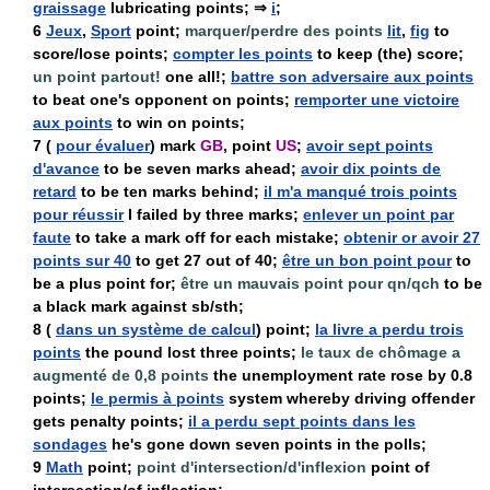
graissage
lubricating points; ⇒
i
;
6
Jeux
,
Sport
point;
marquer/perdre des points
lit
,
fig
to
score/lose points;
compter les points
to keep (the) score;
un point partout!
one all!;
battre son adversaire aux points
to beat one's opponent on points;
remporter une victoire
aux points
to win on points;
7
(
pour évaluer
) mark
GB
, point
US
;
avoir sept points
d'avance
to be seven marks ahead;
avoir dix points de
retard
to be ten marks behind;
il m'a manqué trois points
pour réussir
I failed by three marks;
enlever un point par
faute
to take a mark off for each mistake;
obtenir or avoir 27
points sur 40
to get 27 out of 40;
être un bon point pour
to
be a plus point for;
être un mauvais point pour qn/qch
to be
a black mark against sb/sth;
8
(
dans un système de calcul
) point;
la livre a perdu trois
points
the pound lost three points;
le taux de chômage a
augmenté de 0,8 points
the unemployment rate rose by 0.8
points;
le permis à points
system whereby driving offender
gets penalty points;
il a perdu sept points dans les
sondages
he's gone down seven points in the polls;
9
Math
point;
point d'intersection/d'inflexion
point of