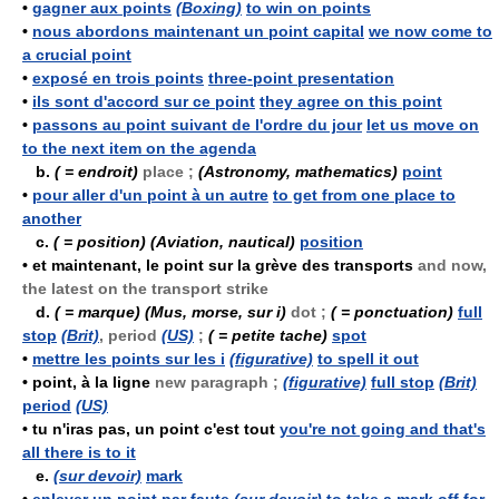
•
gagner aux points
(Boxing)
to win on points
•
nous abordons maintenant un point capital
we now come to
a crucial point
•
exposé en trois points
three-point presentation
•
ils sont d'accord sur ce point
they agree on this point
•
passons au point suivant de l'ordre du jour
let us move on
to the next item on the agenda
b.
( = endroit)
place ;
(Astronomy, mathematics)
point
•
pour aller d'un point à un autre
to get from one place to
another
c.
( = position)
(Aviation, nautical)
position
•
et maintenant, le point sur la grève des transports
and now,
the latest on the transport strike
d.
( = marque)
(Mus, morse, sur i)
dot ;
( = ponctuation)
full
stop
(Brit)
, period
(US)
;
( = petite tache)
spot
•
mettre les points sur les i
(figurative)
to spell it out
•
point, à la ligne
new paragraph ;
(figurative)
full stop
(Brit)
period
(US)
•
tu n'iras pas, un point c'est tout
you're not going and that's
all there is to it
e.
(sur devoir)
mark