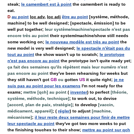
steak;
le camembert est à point
the camembert is ready to
eat.
D
au point
loc adv
,
loc adj
être au point
[système, méthode,
machine] to be well designed; [spectacle, émission] to be
well put together;
leur système/machine/spectacle n'est pas
encore très au point
their system/machine/show still needs
some working on;
le nouveau modèle est très au point
the
new model is very well designed;
le spectacle n'était pas du
tout au point
the show wasn't up to scratch;
le prototype
n'est pas encore au point
the prototype isn't quite ready yet;
ça fait des semaines qu'ils répètent mais leur numéro n'est
pas encore au point
they've been rehearsing for weeks but
they still haven't got
GB
ou
gotten
US
it quite right;
je ne
suis pas au point pour les examens
I'm not ready for the
exams;
mettre [qch] au point
(
inventer
) to perfect
[théorie,
système, méthode, technique]
; to work out, to devise
[accord, plan de paix, stratégie]
; to develop
[vaccin,
médicament, appareil]
; (
régler
) to adjust
[machine,
mécanisme]
;
il leur reste deux semaines pour finir de mettre
leur spectacle au point
they've got two more weeks to put
the finishing touches to their show;
mettre au point sur qch