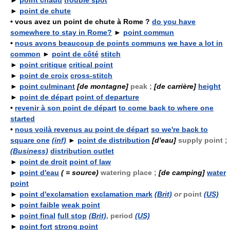
►
point chaud
trouble spot
►
point de chute
•
vous avez un point de chute à Rome ?
do you have
somewhere to stay in Rome?
►
point commun
•
nous avons beaucoup de points communs
we have a lot in
common
►
point de côté
stitch
►
point critique
critical point
►
point de croix
cross-stitch
►
point culminant
[de montagne]
peak ;
[de carrière]
height
►
point de départ
point of departure
•
revenir à son point de départ
to come back to where one
started
•
nous voilà revenus au point de départ
so we're back to
square one
(inf)
►
point de distribution
[d'eau]
supply point ;
(Business)
distribution outlet
►
point de droit
point of law
►
point d'eau
( = source)
watering place ;
[de camping]
water
point
►
point d'exclamation
exclamation mark
(Brit)
or
point
(US)
►
point faible
weak point
►
point final
full stop
(Brit)
, period
(US)
►
point fort
strong point