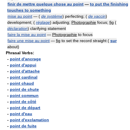
finir de mettre quelque chose au point
—
to put the finishing
touches to something
mise au point
— (
de système
) perfecting; (
de vaccin
)
development; (
réglage
) adjusting;
Photographie
focus;
fig
(
déclaration
) clarifying statement
faire la mise au point
—
Photographie
to focus
faire une mise au point
—
fig
to set the record straight (
sur
about)
Phrasal Verbs:
-
point d'ancrage
-
point d'appui
-
point d'attache
-
point cardinal
-
point chaud
-
point de chute
-
point commun
-
point de côté
-
point de départ
-
point d'eau
-
point d'exclamation
-
point de fuite