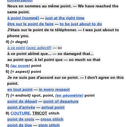
conversation
Nous en sommes au même point. — We have reached the
same point.
à point (nommé)
—
just at the right time
être sur le point de faire
—
to be just about to do
J'étais sur le point de te téléphoner. — I was just about to
phone you.
4)
(= degré)
à ce point
(avec adjectif)
— so
à ce point abîmé que... — so damaged that...
au point que; à tel point que — so much so that
5)
(au score)
point
6)
(= aspect)
point
Je ne suis pas d'accord sur ce point. — I don't agree on this
point.
en tout point
—
in every respect
7)
(= endroit)
spot, point,
(en géométrie)
point
point de départ
—
point of departure
point d'arrivée
—
arrival point
8)
COUTURE
,
TRICOT
stitch
point de croix
—
cross stitch
point de tige
—
stem stitch