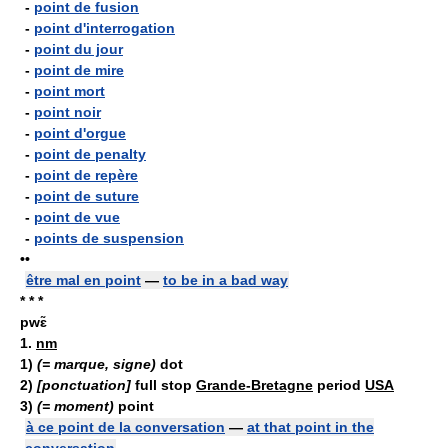
-
point de fusion
-
point d'interrogation
-
point du jour
-
point de mire
-
point mort
-
point noir
-
point d'orgue
-
point de penalty
-
point de repère
-
point de suture
-
point de vue
-
points de suspension
••
être mal en point
—
to be in a bad way
* * *
pwɛ̃
1.
nm
1)
(= marque, signe)
dot
2)
[ponctuation]
full stop
Grande-Bretagne
period
USA
3)
(= moment)
point
à ce point de la conversation
—
at that point in the