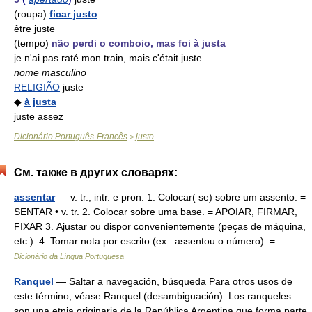
(roupa)
ficar justo
être juste
(tempo)
não perdi o comboio, mas foi à justa
je n'ai pas raté mon train, mais c'était juste
nome masculino
RELIGIÃO
juste
◆
à justa
juste assez
Dicionário Português-Francês
justo
>
См. также в других словарях:
assentar
— v. tr., intr. e pron. 1. Colocar( se) sobre um assento. =
SENTAR • v. tr. 2. Colocar sobre uma base. = APOIAR, FIRMAR,
FIXAR 3. Ajustar ou dispor convenientemente (peças de máquina,
etc.). 4. Tomar nota por escrito (ex.: assentou o número). =… …
Dicionário da Língua Portuguesa
Ranquel
— Saltar a navegación, búsqueda Para otros usos de
este término, véase Ranquel (desambiguación). Los ranqueles
son una etnia originaria de la República Argentina que forma parte