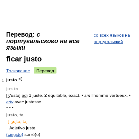
Перевод:
с
со всех языков на
португальского на все
португальский
языки
ficar justo
Толкование
Перевод
justo
1
jus.to
[ʒ‘ustu]
adj
1
juste.
2
équitable, exact. •
sm
l’homme vertueux. •
adv
avec justesse.
* * *
justo, ta
[`ʒuʃtu, ta]
Adjetivo
juste
(cingido)
serré(e)