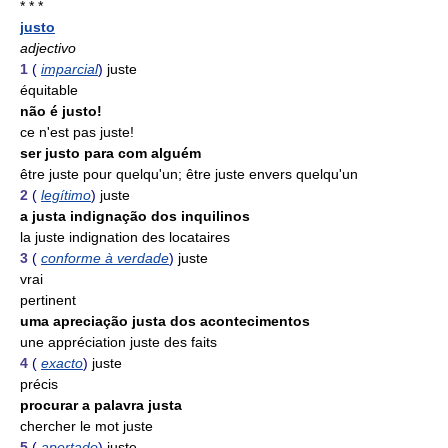
* * *
justo
adjectivo
1
(
imparcial
)
juste
équitable
não é justo!
ce n'est pas juste!
ser justo para com alguém
être juste pour quelqu'un; être juste envers quelqu'un
2
(
legítimo
)
juste
a justa indignação dos inquilinos
la juste indignation des locataires
3
(
conforme à verdade
)
juste
vrai
pertinent
uma apreciação justa dos acontecimentos
une appréciation juste des faits
4
(
exacto
)
juste
précis
procurar a palavra justa
chercher le mot juste
5
(
apertado
)
juste