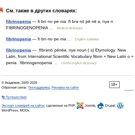
См. также в других словарях:
fibrinopenia
— fi·bri·no·pe·nia .fī brə nō pē nē ə, nyə n
FIBRINOGENOPENIA …
Medical dictionary
fibrinopenia
— fi·bri·no·pe·nia …
English syllables
fibrinopenia
— ˌfībrə̇nōˈpēnēə, nyə noun ( s) Etymology: New
Latin, from International Scientific Vocabulary fibrin + New Latin o +
penia : fibrinogenopenia …
Useful english dictionary
© Академик, 2000-2026
18+
Обратная связь:
Техподдержка
,
Реклама на сайте
👣 Путешествия
Экспорт словарей на сайты
, сделанные на PHP,
Joomla,
Drupal,
WordPress, MODx.