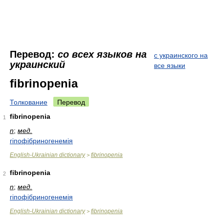
Перевод:
со всех языков на
с украинского на
украинский
все языки
fibrinopenia
Толкование
Перевод
fibrinopenia
1
n
;
мед.
гіпофібриногенемія
English-Ukrainian dictionary
fibrinopenia
>
fibrinopenia
2
n
;
мед.
гіпофібриногенемія
English-Ukrainian dictionary
fibrinopenia
>