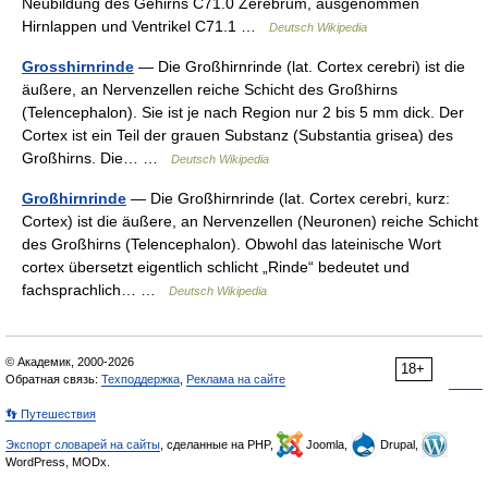
Neubildung des Gehirns C71.0 Zerebrum, ausgenommen
Hirnlappen und Ventrikel C71.1 …
Deutsch Wikipedia
Grosshirnrinde
— Die Großhirnrinde (lat. Cortex cerebri) ist die
äußere, an Nervenzellen reiche Schicht des Großhirns
(Telencephalon). Sie ist je nach Region nur 2 bis 5 mm dick. Der
Cortex ist ein Teil der grauen Substanz (Substantia grisea) des
Großhirns. Die… …
Deutsch Wikipedia
Großhirnrinde
— Die Großhirnrinde (lat. Cortex cerebri, kurz:
Cortex) ist die äußere, an Nervenzellen (Neuronen) reiche Schicht
des Großhirns (Telencephalon). Obwohl das lateinische Wort
cortex übersetzt eigentlich schlicht „Rinde“ bedeutet und
fachsprachlich… …
Deutsch Wikipedia
© Академик, 2000-2026
18+
Обратная связь:
Техподдержка
,
Реклама на сайте
👣 Путешествия
Экспорт словарей на сайты
, сделанные на PHP,
Joomla,
Drupal,
WordPress, MODx.