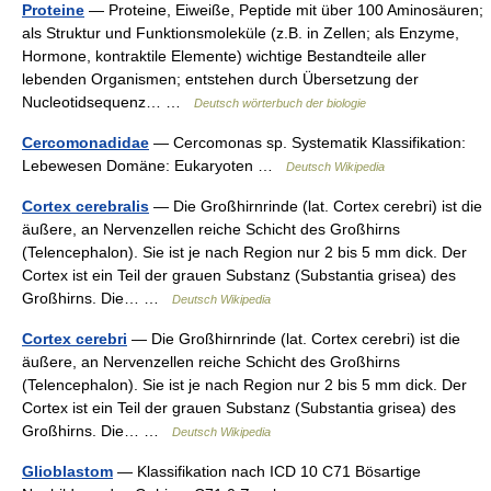
Proteine
— Proteine, Eiweiße, Peptide mit über 100 Aminosäuren;
als Struktur und Funktionsmoleküle (z.B. in Zellen; als Enzyme,
Hormone, kontraktile Elemente) wichtige Bestandteile aller
lebenden Organismen; entstehen durch Übersetzung der
Nucleotidsequenz… …
Deutsch wörterbuch der biologie
Cercomonadidae
— Cercomonas sp. Systematik Klassifikation:
Lebewesen Domäne: Eukaryoten …
Deutsch Wikipedia
Cortex cerebralis
— Die Großhirnrinde (lat. Cortex cerebri) ist die
äußere, an Nervenzellen reiche Schicht des Großhirns
(Telencephalon). Sie ist je nach Region nur 2 bis 5 mm dick. Der
Cortex ist ein Teil der grauen Substanz (Substantia grisea) des
Großhirns. Die… …
Deutsch Wikipedia
Cortex cerebri
— Die Großhirnrinde (lat. Cortex cerebri) ist die
äußere, an Nervenzellen reiche Schicht des Großhirns
(Telencephalon). Sie ist je nach Region nur 2 bis 5 mm dick. Der
Cortex ist ein Teil der grauen Substanz (Substantia grisea) des
Großhirns. Die… …
Deutsch Wikipedia
Glioblastom
— Klassifikation nach ICD 10 C71 Bösartige