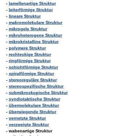
-
lamellenartige Struktur
-
leiterförmige Struktur
-
lineare Struktur
-
makromolekulare Struktur
-
mikrogele Struktur
-
mikroheterogene Struktur
-
mikrokristalline Struktur
-
polymere Struktur
-
rechteckige Struktur
-
ringförmige Struktur
-
schichtförmige Struktur
-
spiralförmige Struktur
-
stereoreguläre Struktur
-
stereospezifische Struktur
-
submikroskopische Struktur
-
syndiotaktische Struktur
-
übermolekulare Struktur
-
überwiegende Struktur
-
vernetzte Struktur
-
verzweigte Struktur
- wabenartige Struktur