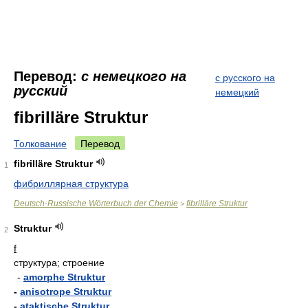
Перевод:
с немецкого на
с русского на
русский
немецкий
fibrilläre Struktur
Толкование
Перевод
fibrilläre Struktur
1
фибриллярная структура
Deutsch-Russische Wörterbuch der Chemie
fibrilläre Struktur
>
Struktur
2
f
структура; строение
-
amorphe Struktur
-
anisotrope Struktur
-
ataktische Struktur