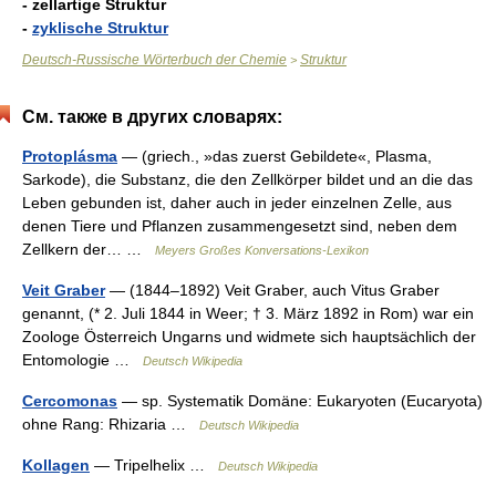
- zellartige Struktur
-
zyklische Struktur
Deutsch-Russische Wörterbuch der Chemie
Struktur
>
См. также в других словарях:
Protoplásma
— (griech., »das zuerst Gebildete«, Plasma,
Sarkode), die Substanz, die den Zellkörper bildet und an die das
Leben gebunden ist, daher auch in jeder einzelnen Zelle, aus
denen Tiere und Pflanzen zusammengesetzt sind, neben dem
Zellkern der… …
Meyers Großes Konversations-Lexikon
Veit Graber
— (1844–1892) Veit Graber, auch Vitus Graber
genannt, (* 2. Juli 1844 in Weer; † 3. März 1892 in Rom) war ein
Zoologe Österreich Ungarns und widmete sich hauptsächlich der
Entomologie …
Deutsch Wikipedia
Cercomonas
— sp. Systematik Domäne: Eukaryoten (Eucaryota)
ohne Rang: Rhizaria …
Deutsch Wikipedia
Kollagen
— Tripelhelix …
Deutsch Wikipedia