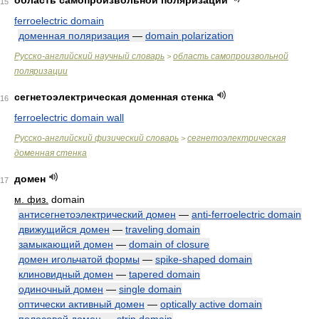
область самопроизвольной поляризации
15
ferroelectric domain
доменная поляризация
—
domain polarization
Русско-английский научный словарь
область самопроизвольной
>
поляризации
сегнетоэлектрическая доменная стенка
16
ferroelectric domain wall
Русско-английский физический словарь
сегнетоэлектрическая
>
доменная стенка
домен
17
м. физ.
domain
антисегнетоэлектрический домен
—
anti-ferroelectric domain
движущийся домен
—
traveling domain
замыкающий домен
—
domain of closure
домен игольчатой формы
—
spike-shaped domain
клиновидный домен
—
tapered domain
одиночный домен
—
single domain
оптически активный домен
—
optically active domain