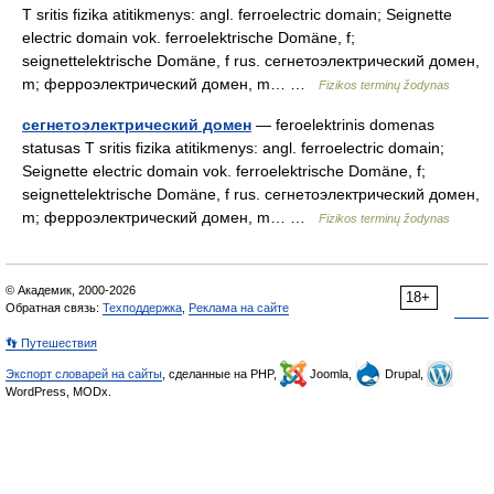
T sritis fizika atitikmenys: angl. ferroelectric domain; Seignette
electric domain vok. ferroelektrische Domäne, f;
seignettelektrische Domäne, f rus. сегнетоэлектрический домен,
m; ферроэлектрический домен, m… …
Fizikos terminų žodynas
сегнетоэлектрический домен
— feroelektrinis domenas
statusas T sritis fizika atitikmenys: angl. ferroelectric domain;
Seignette electric domain vok. ferroelektrische Domäne, f;
seignettelektrische Domäne, f rus. сегнетоэлектрический домен,
m; ферроэлектрический домен, m… …
Fizikos terminų žodynas
© Академик, 2000-2026
18+
Обратная связь:
Техподдержка
,
Реклама на сайте
👣 Путешествия
Экспорт словарей на сайты
, сделанные на PHP,
Joomla,
Drupal,
WordPress, MODx.