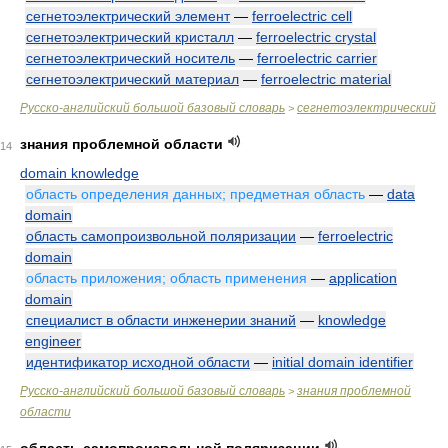
сегнетоэлектрический элемент
—
ferroelectric cell
сегнетоэлектрический кристалл
—
ferroelectric crystal
сегнетоэлектрический носитель
—
ferroelectric carrier
сегнетоэлектрический материал
—
ferroelectric material
Русско-английский большой базовый словарь
сегнетоэлектрический
>
знания проблемной области
14
domain knowledge
область определения данных; предметная область
—
data
domain
область самопроизвольной поляризации
—
ferroelectric
domain
область приложения; область применения
—
application
domain
специалист в области инженерии знаний
—
knowledge
engineer
идентификатор исходной области
—
initial domain identifier
Русско-английский большой базовый словарь
знания проблемной
>
области