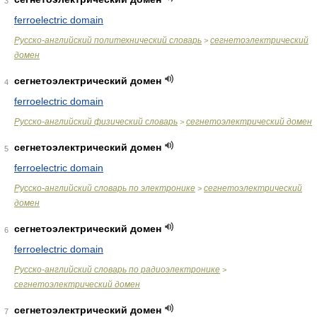
3
ferroelectric domain
Русско-английский политехнический словарь
сегнетоэлектрический
>
домен
сегнетоэлектрический домен
4
ferroelectric domain
Русско-английский физический словарь
сегнетоэлектрический домен
>
сегнетоэлектрический домен
5
ferroelectric domain
Русско-английский словарь по электронике
сегнетоэлектрический
>
домен
сегнетоэлектрический домен
6
ferroelectric domain
Русско-английский словарь по радиоэлектронике
>
сегнетоэлектрический домен
сегнетоэлектрический домен
7