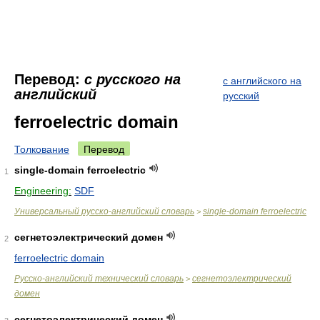
Перевод:
с русского на
с английского на
английский
русский
ferroelectric domain
Толкование
Перевод
single-domain ferroelectric
1
Engineering:
SDF
Универсальный русско-английский словарь
single-domain ferroelectric
>
сегнетоэлектрический домен
2
ferroelectric domain
Русско-английский технический словарь
сегнетоэлектрический
>
домен
сегнетоэлектрический домен