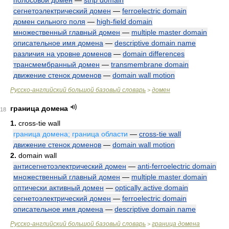
полосовой домен
—
strip domain
сегнетоэлектрический домен
—
ferroelectric domain
домен сильного поля
—
high-field domain
множественный главный домен
—
multiple master domain
описательное имя домена
—
descriptive domain name
различия на уровне доменов
—
domain differences
трансмембранный домен
—
transmembrane domain
движение стенок доменов
—
domain wall motion
Русско-английский большой базовый словарь
домен
>
граница домена
18
1.
cross-tie wall
граница домена; граница области
—
cross-tie wall
движение стенок доменов
—
domain wall motion
2.
domain wall
антисегнетоэлектрический домен
—
anti-ferroelectric domain
множественный главный домен
—
multiple master domain
оптически активный домен
—
optically active domain
сегнетоэлектрический домен
—
ferroelectric domain
описательное имя домена
—
descriptive domain name
Русско-английский большой базовый словарь
граница домена
>