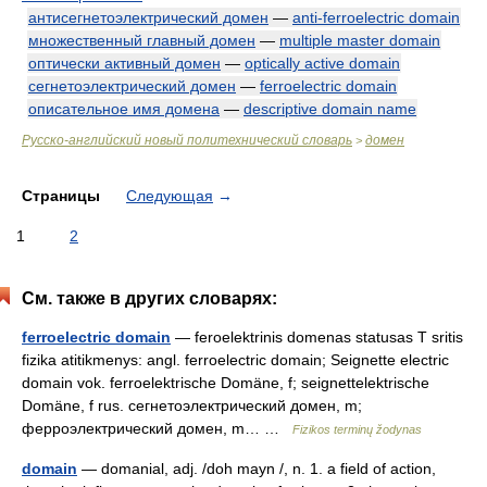
антисегнетоэлектрический домен
—
anti-ferroelectric domain
множественный главный домен
—
multiple master domain
оптически активный домен
—
optically active domain
сегнетоэлектрический домен
—
ferroelectric domain
описательное имя домена
—
descriptive domain name
Русско-английский новый политехнический словарь
домен
>
Страницы
Следующая
→
1
2
См. также в других словарях:
ferroelectric domain
— feroelektrinis domenas statusas T sritis
fizika atitikmenys: angl. ferroelectric domain; Seignette electric
domain vok. ferroelektrische Domäne, f; seignettelektrische
Domäne, f rus. сегнетоэлектрический домен, m;
ферроэлектрический домен, m… …
Fizikos terminų žodynas
domain
— domanial, adj. /doh mayn /, n. 1. a field of action,