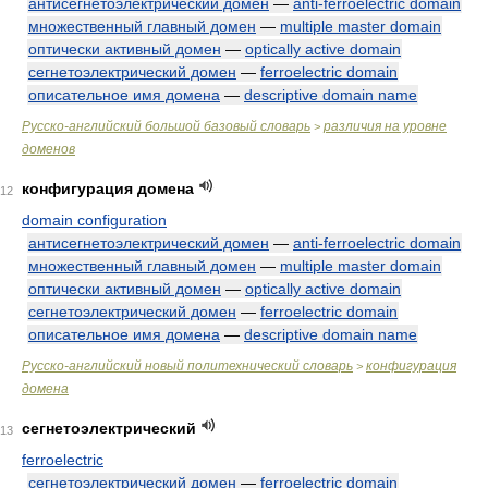
антисегнетоэлектрический домен
—
anti-ferroelectric domain
множественный главный домен
—
multiple master domain
оптически активный домен
—
optically active domain
сегнетоэлектрический домен
—
ferroelectric domain
описательное имя домена
—
descriptive domain name
Русско-английский большой базовый словарь
различия на уровне
>
доменов
конфигурация домена
12
domain configuration
антисегнетоэлектрический домен
—
anti-ferroelectric domain
множественный главный домен
—
multiple master domain
оптически активный домен
—
optically active domain
сегнетоэлектрический домен
—
ferroelectric domain
описательное имя домена
—
descriptive domain name
Русско-английский новый политехнический словарь
конфигурация
>
домена
сегнетоэлектрический
13
ferroelectric
сегнетоэлектрический домен
—
ferroelectric domain