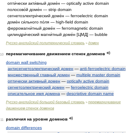
опти́чески акти́вный доме́н — optically active domain
полосово́й доме́н — strip domain
сегнетоэлектри́ческий доме́н — ferroelectric domain
доме́н си́льного по́ля — high-field domain
ферромагни́тный доме́н — ferromagnetic domain
цилиндри́ческий магни́тный доме́н [ЦМД] — bubble
Русско-английский политехнический словарь
домен
>
перемагничивание движением стенок доменов
10
domain wall switching
антисегнетоэлектрический домен
—
anti-ferroelectric domain
множественный главный домен
—
multiple master domain
оптически активный домен
—
optically active domain
сегнетоэлектрический домен
—
ferroelectric domain
описательное имя домена
—
descriptive domain name
Русско-английский большой базовый словарь
перемагничивание
>
движением стенок доменов
различия на уровне доменов
11
domain differences