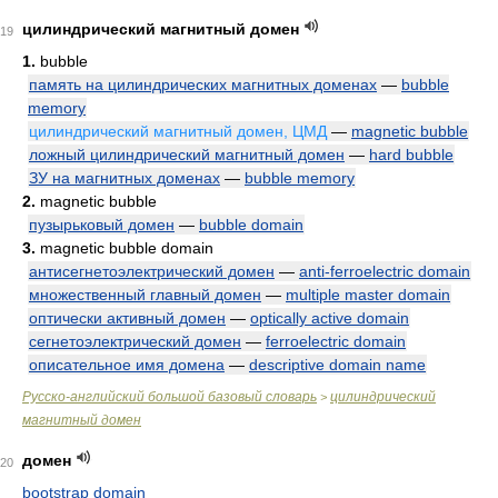
цилиндрический магнитный домен
19
1.
bubble
память на цилиндрических магнитных доменах
—
bubble
memory
цилиндрический магнитный домен, ЦМД
—
magnetic bubble
ложный цилиндрический магнитный домен
—
hard bubble
ЗУ на магнитных доменах
—
bubble memory
2.
magnetic bubble
пузырьковый домен
—
bubble domain
3.
magnetic bubble domain
антисегнетоэлектрический домен
—
anti-ferroelectric domain
множественный главный домен
—
multiple master domain
оптически активный домен
—
optically active domain
сегнетоэлектрический домен
—
ferroelectric domain
описательное имя домена
—
descriptive domain name
Русско-английский большой базовый словарь
цилиндрический
>
магнитный домен
домен
20
bootstrap domain