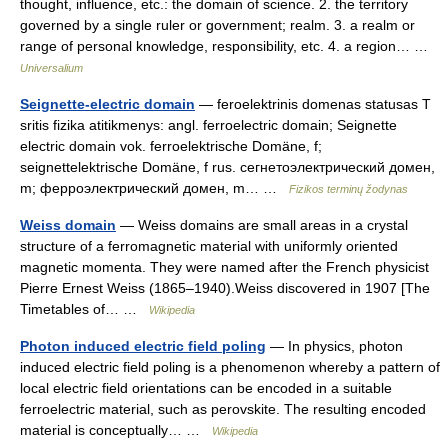
thought, influence, etc.: the domain of science. 2. the territory
governed by a single ruler or government; realm. 3. a realm or
range of personal knowledge, responsibility, etc. 4. a region… …
Universalium
Seignette-electric domain
— feroelektrinis domenas statusas T
sritis fizika atitikmenys: angl. ferroelectric domain; Seignette
electric domain vok. ferroelektrische Domäne, f;
seignettelektrische Domäne, f rus. сегнетоэлектрический домен,
m; ферроэлектрический домен, m… …
Fizikos terminų žodynas
Weiss domain
— Weiss domains are small areas in a crystal
structure of a ferromagnetic material with uniformly oriented
magnetic momenta. They were named after the French physicist
Pierre Ernest Weiss (1865–1940).Weiss discovered in 1907 [The
Timetables of… …
Wikipedia
Photon induced electric field poling
— In physics, photon
induced electric field poling is a phenomenon whereby a pattern of
local electric field orientations can be encoded in a suitable
ferroelectric material, such as perovskite. The resulting encoded
material is conceptually… …
Wikipedia