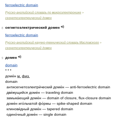
ferroelectric domain
Русско-английский словарь по микроэлектронике
>
сегнетоэлектрический домен
сегнетоэлектрический домен
8
ferroelectric domain
Русско-английский научно-технический словарь Масловского
>
сегнетоэлектрический домен
домен
9
domain
* * *
доме́н
м.
физ.
domain
антисегнетоэлектри́ческий доме́н — anti-ferroelectric domain
дви́жущийся доме́н — traveling domain
замыка́ющий доме́н — domain of closure, flux-closure domain
доме́н иго́льчатой фо́рмы — spike-shaped domain
клинови́дный доме́н — tapered domain
одино́чный доме́н — single domain