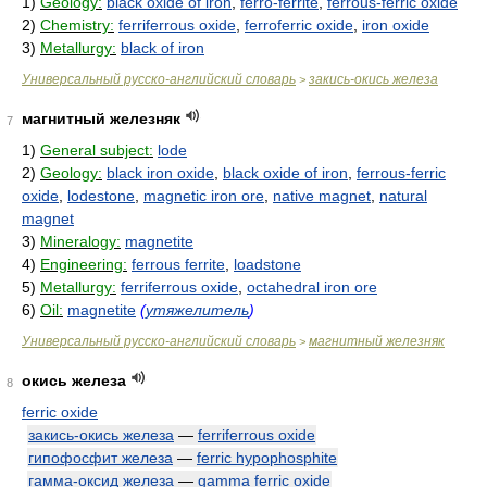
1)
Geology:
black oxide of iron
,
ferro-ferrite
,
ferrous-ferric oxide
2)
Chemistry:
ferriferrous oxide
,
ferroferric oxide
,
iron oxide
3)
Metallurgy:
black of iron
Универсальный русско-английский словарь
закись-окись железа
>
магнитный железняк
7
1)
General subject:
lode
2)
Geology:
black iron oxide
,
black oxide of iron
,
ferrous-ferric
oxide
,
lodestone
,
magnetic iron ore
,
native magnet
,
natural
magnet
3)
Mineralogy:
magnetite
4)
Engineering:
ferrous ferrite
,
loadstone
5)
Metallurgy:
ferriferrous oxide
,
octahedral iron ore
6)
Oil:
magnetite
(
утяжелитель
)
Универсальный русско-английский словарь
магнитный железняк
>
окись железа
8
ferric oxide
закись-окись железа
—
ferriferrous oxide
гипофосфит железа
—
ferric hypophosphite
гамма-оксид железа
—
gamma ferric oxide