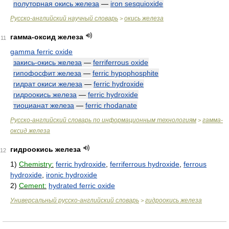
полуторная окись железа
—
iron sesquioxide
Русско-английский научный словарь
окись железа
>
гамма-оксид железа
11
gamma ferric oxide
закись-окись железа
—
ferriferrous oxide
гипофосфит железа
—
ferric hypophosphite
гидрат окиси железа
—
ferric hydroxide
гидроокись железа
—
ferric hydroxide
тиоцианат железа
—
ferric rhodanate
Русско-английский словарь по информационным технологиям
гамма-
>
оксид железа
гидроокись железа
12
1)
Chemistry:
ferric hydroxide
,
ferriferrous hydroxide
,
ferrous
hydroxide
,
ironic hydroxide
2)
Cement:
hydrated ferric oxide
Универсальный русско-английский словарь
гидроокись железа
>