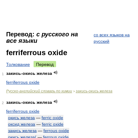
Перевод:
с русского на
со всех языков на
все языки
русский
ferriferrous oxide
Толкование
Перевод
закись-окись железа
1
ferriferrous oxide
Русско-английский словарь по химии
закись-окись железа
>
закись-окись железа
2
ferriferrous oxide
окись железа
—
ferric oxide
оксид железа
—
ferric oxide
закись железа
—
ferrous oxide
окись железа(
—
ferrous oxide