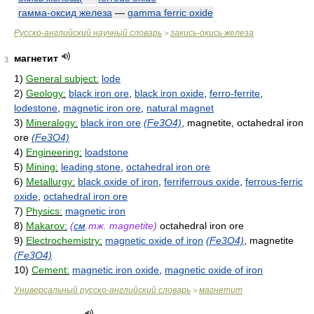
гамма-оксид железа
—
gamma ferric oxide
Русско-английский научный словарь
закись-окись железа
>
магнетит
3
1)
General subject:
lode
2)
Geology:
black iron ore
,
black iron oxide
,
ferro-ferrite
,
lodestone
,
magnetic iron ore
,
natural magnet
3)
Mineralogy:
black iron ore
(Fe3O4)
, magnetite, octahedral iron
ore
(Fe3O4)
4)
Engineering:
loadstone
5)
Mining:
leading stone
,
octahedral iron ore
6)
Metallurgy:
black oxide of iron
,
ferriferrous oxide
,
ferrous-ferric
oxide
,
octahedral iron ore
7)
Physics:
magnetic iron
8)
Makarov:
(
см
.тж. magnetite)
octahedral iron ore
9)
Electrochemistry:
magnetic oxide of iron
(Fe3O4)
, magnetite
(Fe3O4)
10)
Cement:
magnetic iron oxide
,
magnetic oxide of iron
Универсальный русско-английский словарь
магнетит
>