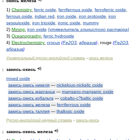
окись железа
4
1)
Chemistry:
ferric oxide
,
ferriferrous oxide
,
ferroferric oxide
,
ferrous oxide
,
indian red
,
iron oxide
,
iron protoxide
,
iron
sesquioxide
,
iron trioxide
,
ironic oxide
,
mummy
2)
Mining:
iron oxide
(утяжелитель глинистого раствора)
3)
Oceanography:
ferric hydroxide
4)
Electrochemistry:
crocus
(
Fe2O3
,
абразив
)
, rouge
(
Fe2O3
,
абразив
)
Универсальный русско-английский словарь
окись железа
>
закись-окись
5
mixed oxide
закись-окись никеля
—
nickelous-nickelic oxide
закись-окись марганца
—
mangano-manganic oxide
закись-окись кобальта
—
cobalto-c?baltic oxide
закись-окись железа
—
ferriferrous oxide
закись-окись таллия
—
thallosic oxide
Русско-английский научный словарь
закись-окись
>
закись-окись железа
6