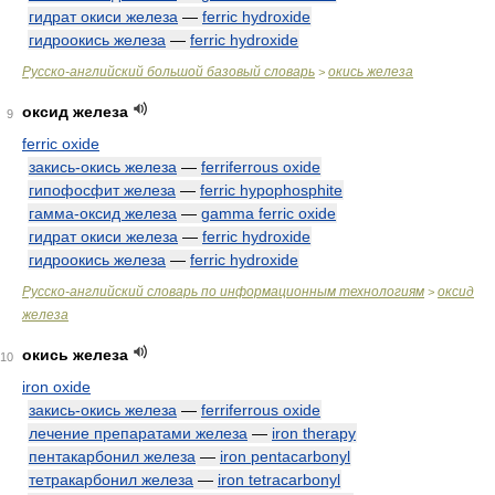
гидрат окиси железа
—
ferric hydroxide
гидроокись железа
—
ferric hydroxide
Русско-английский большой базовый словарь
окись железа
>
оксид железа
9
ferric oxide
закись-окись железа
—
ferriferrous oxide
гипофосфит железа
—
ferric hypophosphite
гамма-оксид железа
—
gamma ferric oxide
гидрат окиси железа
—
ferric hydroxide
гидроокись железа
—
ferric hydroxide
Русско-английский словарь по информационным технологиям
оксид
>
железа
окись железа
10
iron oxide
закись-окись железа
—
ferriferrous oxide
лечение препаратами железа
—
iron therapy
пентакарбонил железа
—
iron pentacarbonyl
тетракарбонил железа
—
iron tetracarbonyl