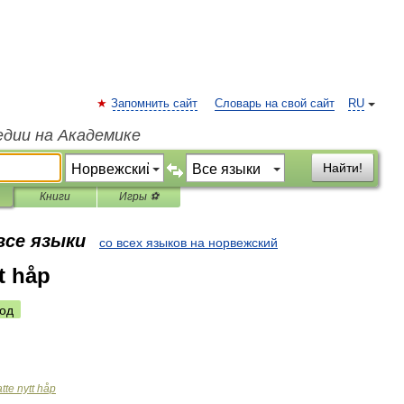
Запомнить сайт
Словарь на свой сайт
RU
едии на Академике
Найти!
Книги
Игры ⚽
все языки
со всех языков на норвежский
tt håp
од
atte
nytt
håp