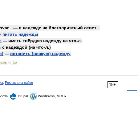
svar
... —
в
надежде
на
благоприятный
ответ
...
—
питать
надежды
e
—
иметь
твёрдую
надежду
на
что
-
л
.
ь
с
надеждой
(
на
что
-
л
.)
p
)
—
оставить
(
всякую
)
надежду
варь
håp
>
ка
,
Реклама на сайте
18+
omla,
Drupal,
WordPress, MODx.