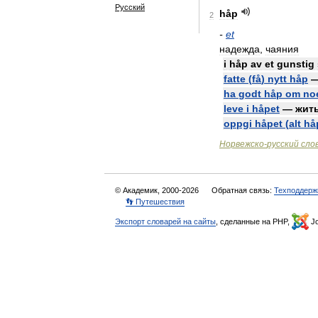
Русский
håp
2
-
et
надежда
,
чаяния
i
håp
av
et
gunstig
fatte
(
få
)
nytt
håp
ha
godt
håp
om
no
leve
i
håpet
—
жит
oppgi
håpet
(
alt
hå
Норвежско
-
русский
сло
© Академик, 2000-2026
Обратная связь:
Техподдерж
👣 Путешествия
Экспорт словарей на сайты
, сделанные на PHP,
Jo