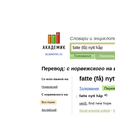
Словари и энциклоп
academic.ru
Толкования
Переводы
Перевод:
с норвежского на 
fatte (få) ny
Со всех языков на:
Норвежский
Толкование
Перев
С норвежского на:
fatte
nytt
håp
1
Все языки
verb
.
find
new
hope
Английский
Norsk
-
engelsk
ordbok
f
>