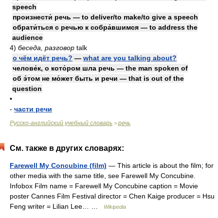
speech
произнести́ речь — to deliver/to make/to give a speech
обрати́ться с речью к собра́вшимся — to address the
audience
4)
беседа, разговор
talk
о чём идёт речь?
—
what are you talking about?
челове́к, о кото́ром шла речь — the man spoken of
об э́том не мо́жет быть и речи — that is out of the
question
•
-
части речи
Русско-английский учебный словарь
речь
>
См. также в других словарях:
Farewell My Concubine (film)
— This article is about the film; for
other media with the same title, see Farewell My Concubine.
Infobox Film name = Farewell My Concubine caption = Movie
poster Cannes Film Festival director = Chen Kaige producer = Hsu
Feng writer = Lilian Lee… …
Wikipedia