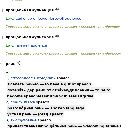
прощальная аудиенция
8
Law:
audience of leave
,
farewell audience
Универсальный русско-английский словарь
прощальная аудиенция
>
прощальная аудитория
9
Law:
farewell audience
Универсальный русско-английский словарь
прощальная аудитория
>
речь
10
ж
1)
способность говорить
speech
владе́ть речью — to have a gift of speech
потеря́ть дар речи от стра́ха/удивле́ния — to be/to
become speechless/numb with fear/surprise
2)
стиль языка
speech
разгово́рная речь — spoken language
у́стная речь — (oral) speech
3)
выступление
speech
приве́тственная/проща́льная речь — welcoming/farewell