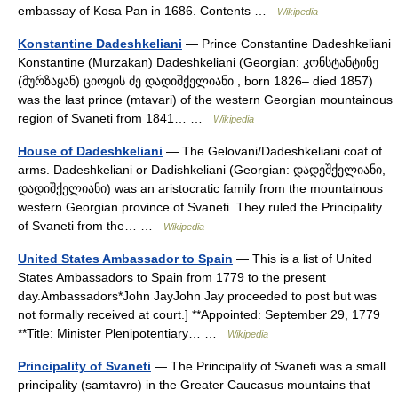
embassay of Kosa Pan in 1686. Contents …
Wikipedia
Konstantine Dadeshkeliani
— Prince Constantine Dadeshkeliani
Konstantine (Murzakan) Dadeshkeliani (Georgian: კონსტანტინე
(მურზაყან) ციოყის ძე დადიშქელიანი , born 1826– died 1857)
was the last prince (mtavari) of the western Georgian mountainous
region of Svaneti from 1841… …
Wikipedia
House of Dadeshkeliani
— The Gelovani/Dadeshkeliani coat of
arms. Dadeshkeliani or Dadishkeliani (Georgian: დადეშქელიანი,
დადიშქელიანი) was an aristocratic family from the mountainous
western Georgian province of Svaneti. They ruled the Principality
of Svaneti from the… …
Wikipedia
United States Ambassador to Spain
— This is a list of United
States Ambassadors to Spain from 1779 to the present
day.Ambassadors*John JayJohn Jay proceeded to post but was
not formally received at court.] **Appointed: September 29, 1779
**Title: Minister Plenipotentiary… …
Wikipedia
Principality of Svaneti
— The Principality of Svaneti was a small
principality (samtavro) in the Greater Caucasus mountains that