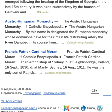
emerged following the breakup of the Kingdom of Georgia in the
late 15th century. It was ruled successively by the houses of
Gelovani and… …
Wikipedia
Austro-Hungarian Monarchy
— The Austro Hungarian
Monarchy † Catholic Encyclopedia ► The Austro Hungarian
Monarchy By this name is designated the European monarchy
whose dominions have for their main life distributing artery the
River Danube, in its course from… …
Catholic encyclopedia
Francis Patrick Cardinal Moran
— Francis Patrick Cardinal
Moran † Catholic Encyclopedia ► Francis Patrick Cardinal
Moran Third Archbishop of Sydney, b. at Leighlinbridge, Ireland,
16 Sept., 1830; d, at Manly, Sydney, 16 Aug., 1911. He was the
only son of Patrick… …
Catholic encyclopedia
© Академик, 2000-2026
18+
Обратная связь:
Техподдержка
,
Реклама на сайте
👣 Путешествия
Экспорт словарей на сайты
, сделанные на PHP,
Joomla,
Drupal,