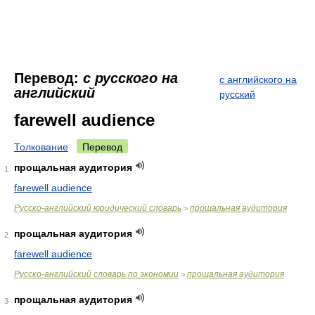
Перевод:
с русского на
с английского на
английский
русский
farewell audience
Толкование
Перевод
прощальная аудитория
1
farewell audience
Русско-английский юридический словарь
прощальная аудитория
>
прощальная аудитория
2
farewell audience
Русско-английский словарь по экономии
прощальная аудитория
>
прощальная аудитория
3