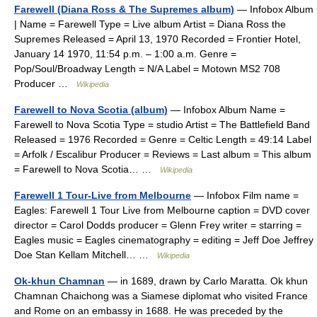
Farewell (Diana Ross & The Supremes album)
— Infobox Album
| Name = Farewell Type = Live album Artist = Diana Ross the
Supremes Released = April 13, 1970 Recorded = Frontier Hotel,
January 14 1970, 11:54 p.m. – 1:00 a.m. Genre =
Pop/Soul/Broadway Length = N/A Label = Motown MS2 708
Producer …
Wikipedia
Farewell to Nova Scotia (album)
— Infobox Album Name =
Farewell to Nova Scotia Type = studio Artist = The Battlefield Band
Released = 1976 Recorded = Genre = Celtic Length = 49:14 Label
= Arfolk / Escalibur Producer = Reviews = Last album = This album
= Farewell to Nova Scotia… …
Wikipedia
Farewell 1 Tour-Live from Melbourne
— Infobox Film name =
Eagles: Farewell 1 Tour Live from Melbourne caption = DVD cover
director = Carol Dodds producer = Glenn Frey writer = starring =
Eagles music = Eagles cinematography = editing = Jeff Doe Jeffrey
Doe Stan Kellam Mitchell… …
Wikipedia
Ok-khun Chamnan
— in 1689, drawn by Carlo Maratta. Ok khun
Chamnan Chaichong was a Siamese diplomat who visited France
and Rome on an embassy in 1688. He was preceded by the