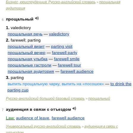
Бизнес, юриспруденция. Русско-английский словарь
прощальная
>
аудитория
прощальный
6
1.
valedictory
прощальная речь
—
valedictory
2.
farewell; parting
прощальный визит
—
parting visit
прощальный вечер
—
farewell party
прощальная улыбка
—
farewell smile
прощальные гастроли
—
farewell tour
прощальная аудитория
—
farewell audience
3.
parting
выпить прощальную чарку, выпить на «посошок»
—
to drink the
parting cup
Русско-английский большой базовый словарь
прощальный
>
аудиенция в связи с отъездом
7
Law:
audience of leave
,
farewell audience
Универсальный русско-английский словарь
аудиенция в связи с
>
отъездом