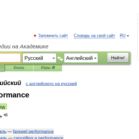
Запомнить сайт
Словарь на свой сайт
RU
едии на Академике
Найти!
Книги
Игры ⚽
лийский
с английского на русский
formance
од
ь
кль
—
farewel
performance
акль
—
cancelling
a
performance