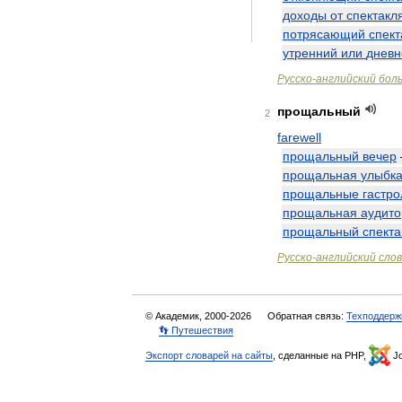
доходы
от
спектакл
потрясающий
спект
утренний
или
дневн
Русско
-
английский
бол
прощальный
2
farewell
прощальный
вечер
прощальная
улыбк
прощальные
гастро
прощальная
аудито
прощальный
спекта
Русско
-
английский
сло
© Академик, 2000-2026
Обратная связь:
Техподдерж
👣 Путешествия
Экспорт словарей на сайты
, сделанные на PHP,
Jo