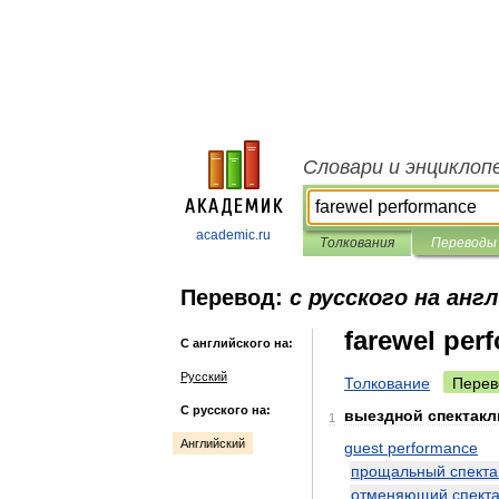
Словари и энциклоп
academic.ru
Толкования
Переводы
Перевод:
с русского на анг
farewel per
С английского на:
Русский
Толкование
Перев
С русского на:
выездной
спектакл
1
Английский
guest
performance
прощальный
спекта
отменяющий
спект