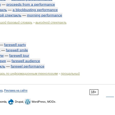
я
—
proceeds
from
a
performance
акль
—
a
blockbusting
performance
ой
спектакль
—
morning
performance
ьшой
базовый
словарь
выездной
спектакль
>
—
farewell
party
а
—
farewell
smile
ли
—
farewell
tour
рия
—
farewell
audience
кль
—
farewel
performance
варь
по
информационным
технологиям
прощальный
>
ка
,
Реклама на сайте
18+
omla,
Drupal,
WordPress, MODx.