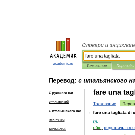
Словари и энциклоп
academic.ru
Толкования
Переводы
Перевод:
с итальянского на
fare una tag
С русского на:
Итальянский
Толкование
Перев
С итальянского на:
fare
una
tagliata
di
c
1
Все языки
гл
.
общ
.
подстричь
воло
Английский