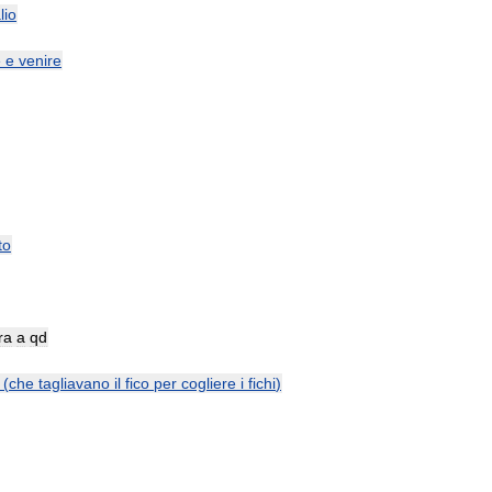
lio
e
e
venire
to
ra
a
qd
(
che
tagliavano
il
fico
per
cogliere
i
fichi
)