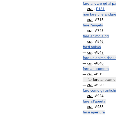
fare
andare
qd
al
pa
—
см
.
-
P131
non
fare
che
andar
—
см
.
-
A715
fare
l
'
angelo
—
см
.
-
A743
fare
animo
a
qd
—
см
.
-
A846
farsi
animo
—
см
.
-
A847
fare
un
animo
risolu
—
см
.
-
A848
fare
anticamera
—
см
.
-
A919
—
far
fare
anticame
—
см
.
-
A920
fare
come
gli
antichi
—
см
.
-
A924
fare
all
'
aperta
—
см
.
-
A938
farsi
apertura