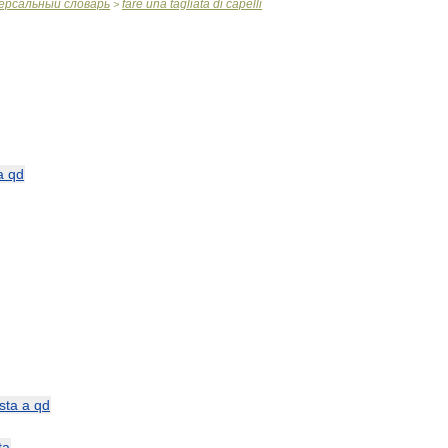
ерсальный
словарь
fare
una
tagliata
di
capelli
>
a
qd
sta
a
qd
ta