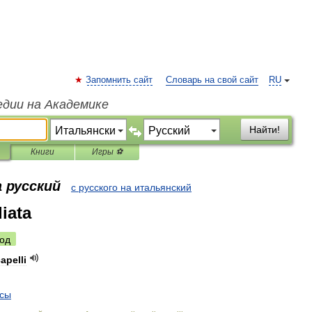
Запомнить сайт
Словарь на свой сайт
RU
едии на Академике
Найти!
Книги
Игры ⚽
 русский
с русского на итальянский
liata
од
apelli
сы