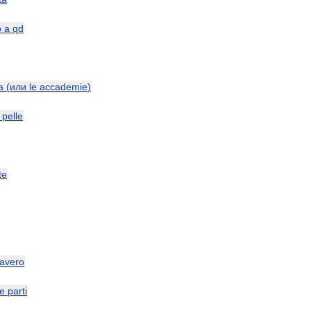
o
a
qd
a
(
или
le
accademie
)
pelle
te
avero
le
parti