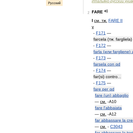
Итальяно
-
русский
унив
Русский
FARE
2
I
см
.
тж
.
FARE
II
v
-
F171
—
farcela
(
тж
.
fargliela
)
-
F172
—
farla
(
или
fargliene
)
-
F173
—
farsela
con
qd
-
F174
—
far
(
si
)
contro
...
-
F175
—
fare
per
qd
fare
(
un
)
abbaglio
—
см
.
-
A10
fare
l
'
abbaiata
—
см
.
-
A12
far
abbassare
la
cre
—
см
.
-
C3043
far
abbassare
la
tes