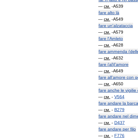
—
см
.
-
A539
fare
alto
là
—
см
.
-
A549
fare
un
'
alzataccia
—
см
.
-
A579
fare
l
'
Amleto
—
см
.
-
A628
fare
ammenda
(
dell
—
см
.
-
A632
fare
(
al
)
l
'
amore
—
см
.
-
A649
fare
all
'
amore
con
q
—
см
.
-
A650
fare
anche
le
vigilie
—
см
.
-
V564
fare
andare
la
barc
—
см
.
-
B279
fare
andare
nel
dime
—
см
.
-
D437
fare
andare
per
filo
—
см
.
-
F776