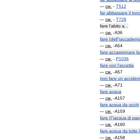
—
см
.
-
T512
far
abbassare
il
ton
—
см
.
-
T728
fare
l
'
abito
a
...
—
см
.
-
A36
fare
(
dell
')
accademi
—
см
.
-
A54
fare
accapponare
la
—
см
.
-
P1036
fare
con
l
'
accetta
—
см
.
-
A57
non
fare
un
acciden
—
см
.
-
A71
fare
acqua
—
см
.
-
A157
fare
acqua
da
occhi
—
см
.
-
A159
fare
(
l
')
acqua
di
pap
—
см
.
-
A160
fare
acqua
da
tutte
—
см
.
-
A158