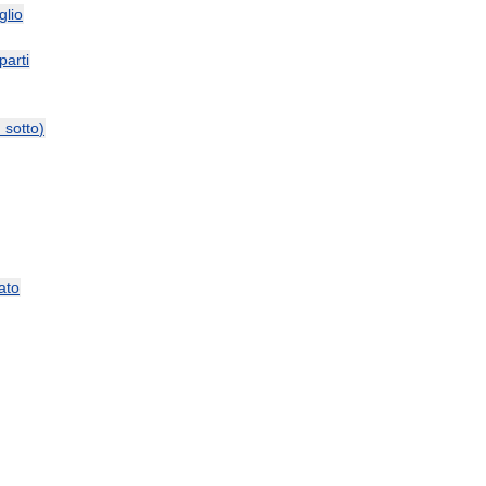
glio
parti
и
sotto
)
ato