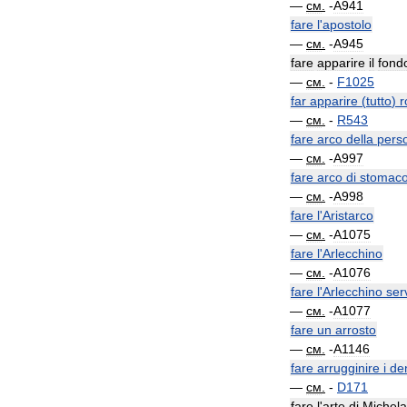
—
см
.
-
A941
fare
l
'
apostolo
—
см
.
-
A945
fare
apparire
il
fond
—
см
.
-
F1025
far
apparire
(
tutto
)
r
—
см
.
-
R543
fare
arco
della
pers
—
см
.
-
A997
fare
arco
di
stomac
—
см
.
-
A998
fare
l
'
Aristarco
—
см
.
-
A1075
fare
l
'
Arlecchino
—
см
.
-
A1076
fare
l
'
Arlecchino
ser
—
см
.
-
A1077
fare
un
arrosto
—
см
.
-
A1146
fare
arrugginire
i
den
—
см
.
-
D171
fare
l
'
arte
di
Michela