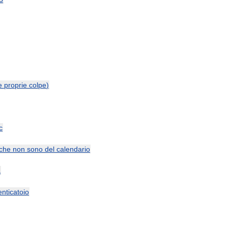
e
proprie
colpe
)
c
che
non
sono
del
calendario
a
nticatoio