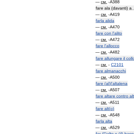
—
см
.
-
A388
fare
ala
(
davanti
)
a
..
—
см
.
-
A419
farla
alida
—
см
.
-
A470
fare
con
l
'
alito
—
см
.
-
A472
fare
l
'
allocco
—
см
.
-
A482
fare
allungare
il
coll
—
см
.
-
C2101
fare
almanacchi
—
см
.
-
A500
fare
(
al
)
l
'
altalena
—
см
.
-
A507
fare
altare
contro
al
—
см
.
-
A511
fare
alt
(
o
)
—
см
.
-
A548
farla
alta
—
см
.
-
A529
far
(
l
')
alto
e
(
il
)
bass