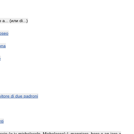
o
a
... (
или
di
...)
oseo
ona
o
vitore
di
due
padroni
ti
ccio
(
и
iu
michelacclo
,
Michelasso
) (
:
mangiare
,
bere
e
an
iare
a