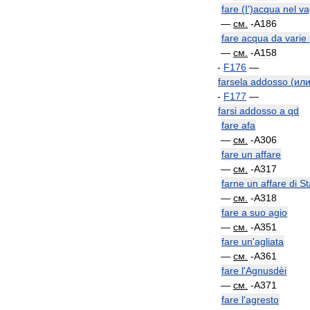
fare
(
I
')
acqua
nel
va
—
см
.
-
A186
fare
acqua
da
varie
—
см
.
-
A158
-
F176
—
farsela
addosso
(
ил
-
F177
—
farsi
addosso
a
qd
fare
afa
—
см
.
-
A306
fare
un
affare
—
см
.
-
A317
farne
un
affare
di
St
—
см
.
-
A318
fare
a
suo
agio
—
см
.
-
A351
fare
un
'
agliata
—
см
.
-
A361
fare
l
'
Agnusdèi
—
см
.
-
A371
fare
l
'
agresto