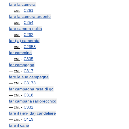
fare la camera
—
см.
-
C261
fare la camera ardente
—
см.
-
C254
fare camera pulita
—
см.
-
C262
far (la) camerata
—
см.
-
C2653
far cammino
—
см.
-
C305
far campagna
—
см.
-
C317
fare le sue campagne
—
см.
-
C3173
far campagna rasa di qc
—
см.
-
C318
far campana (all'orecchio)
—
см.
-
C332
fare il (или da) candeliere
—
см.
-
C419
fare il cane