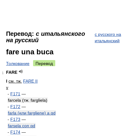
Перевод:
с итальянского
с русского на
на русский
итальянский
fare una buca
Толкование
Перевод
FARE
1
I
см. тж.
FARE II
v
-
F171
—
farcela (тж. fargliela)
-
F172
—
farla (или fargliene) a qd
-
F173
—
farsela con qd
-
F174
—