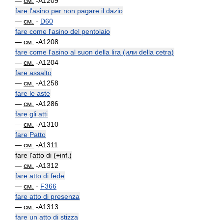
—
см.
-A1209
fare l'asino per non pagare il dazio
—
см.
-
D60
fare come l'asino del pentolaio
—
см.
-A1208
fare come l'asino al suon della lira (или della cetra)
—
см.
-A1204
fare assalto
—
см.
-A1258
fare le aste
—
см.
-A1286
fare gli atti
—
см.
-A1310
fare Patto
—
см.
-A1311
fare l'atto di (+inf.)
—
см.
-A1312
fare atto di fede
—
см.
-
F366
fare atto di presenza
—
см.
-A1313
fare un atto di stizza