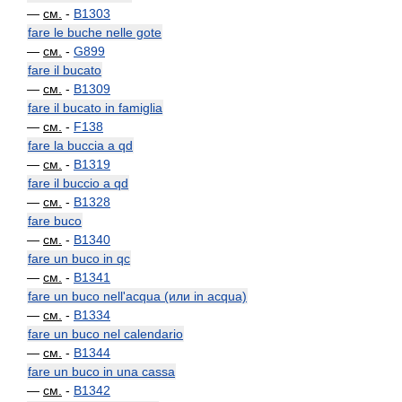
—
см.
-
B1303
fare le buche nelle gote
—
см.
-
G899
fare il bucato
—
см.
-
B1309
fare il bucato in famiglia
—
см.
-
F138
fare la buccia a qd
—
см.
-
B1319
fare il buccio a qd
—
см.
-
B1328
fare buco
—
см.
-
B1340
fare un buco in qc
—
см.
-
B1341
fare un buco nell'acqua (или in acqua)
—
см.
-
B1334
fare un buco nel calendario
—
см.
-
B1344
fare un buco in una cassa
—
см.
-
B1342