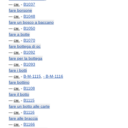
—
см.
-
B1037
fare borsone
—
см.
-
B1048
fare un bosco a baccano
—
см.
-
B1050
fare a botte
—
см.
-
B1070
fare bottega di qc
—
см.
-
B1092
fare per la bottega
—
см.
-
B1093
fare i botti
—
см.
-
B-M-1115
,
-
B-M-1116
fare bottino
—
см.
-
B1108
fare il botto
—
см.
-
B1115
fare un botto alle carte
—
см.
-
B1116
fare alle braccia
—
см.
-
B1166