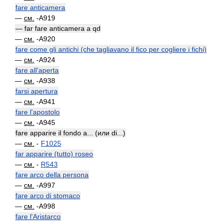
fare anticamera
—
см.
-A919
— far fare anticamera a qd
—
см.
-A920
fare come gli antichi (che tagliavano il fico per cogliere i fichi)
—
см.
-A924
fare all'aperta
—
см.
-A938
farsi apertura
—
см.
-A941
fare l'apostolo
—
см.
-A945
fare apparire il fondo a... (или di...)
—
см.
-
F1025
far apparire (tutto) roseo
—
см.
-
R543
fare arco della persona
—
см.
-A997
fare arco di stomaco
—
см.
-A998
fare l'Aristarco