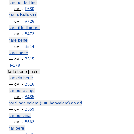
fare un bel tiro
—
см.
-
T680
far la bella vita
—
см.
-
V726
fare il bellumore
—
см.
-
B472
fare bene
—
см.
-
B514
farci bene
—
см.
-
B515
-
F178
—
farla bene [male]
farsela bene
—
см.
-
B516
far bene a qd
—
см.
-
B485
farsi ben volere (или benvolere) da qd
—
см.
-
B559
far benzina
—
см.
-
B562
far bere