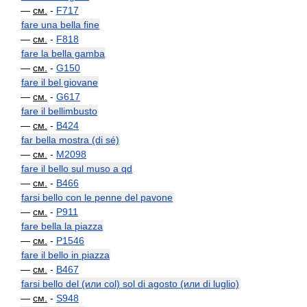
—
см.
-
F717
fare una bella fine
—
см.
-
F818
fare la bella gamba
—
см.
-
G150
fare il bel giovane
—
см.
-
G617
fare il bellimbusto
—
см.
-
B424
far bella mostra (di sé)
—
см.
-
M2098
fare il bello sul muso a qd
—
см.
-
B466
farsi bello con le penne del pavone
—
см.
-
P911
fare bella la piazza
—
см.
-
P1546
fare il bello in piazza
—
см.
-
B467
farsi bello del (или col) sol di agosto (или di luglio)
—
см.
-
S948