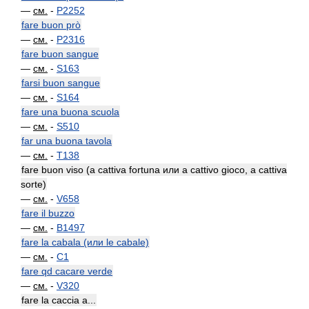
—
см.
-
P2252
fare buon prò
—
см.
-
P2316
fare buon sangue
—
см.
-
S163
farsi buon sangue
—
см.
-
S164
fare una buona scuola
—
см.
-
S510
far una buona tavola
—
см.
-
T138
fare buon viso (a cattiva fortuna или a cattivo gioco, a cattiva
sorte)
—
см.
-
V658
fare il buzzo
—
см.
-
B1497
fare la cabala (или le cabale)
—
см.
-
C1
fare qd cacare verde
—
см.
-
V320
fare la caccia a...