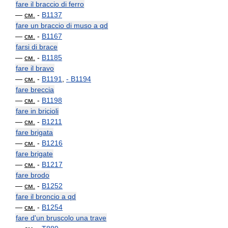
fare il braccio di ferro
—
см.
-
B1137
fare un braccio di muso a qd
—
см.
-
B1167
farsi di brace
—
см.
-
B1185
fare il bravo
—
см.
-
B1191
,
-
B1194
fare breccia
—
см.
-
B1198
fare in bricioli
—
см.
-
B1211
fare brigata
—
см.
-
B1216
fare brigate
—
см.
-
B1217
fare brodo
—
см.
-
B1252
fare il broncio a qd
—
см.
-
B1254
fare d'un bruscolo una trave