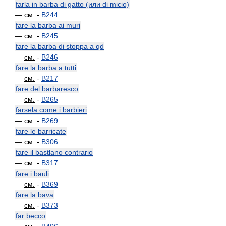
farla in barba di gatto (или di micio)
—
см.
-
B244
fare la barba ai muri
—
см.
-
B245
fare la barba di stoppa a qd
—
см.
-
B246
fare la barba a tutti
—
см.
-
B217
fare del barbaresco
—
см.
-
B265
farsela come i barbieri
—
см.
-
B269
fare le barricate
—
см.
-
B306
fare il bastlano contrario
—
см.
-
B317
fare i bauli
—
см.
-
B369
fare la bava
—
см.
-
B373
far becco