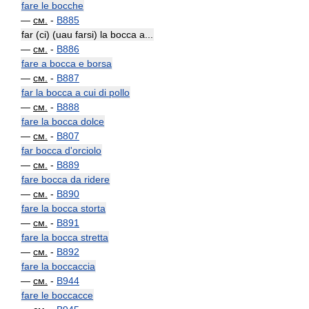
fare le bocche
—
см.
-
B885
far (ci) (uau farsi) la bocca a...
—
см.
-
B886
fare a bocca e borsa
—
см.
-
B887
far la bocca a cui di pollo
—
см.
-
B888
fare la bocca dolce
—
см.
-
B807
far bocca d'orciolo
—
см.
-
B889
fare bocca da ridere
—
см.
-
B890
fare la bocca storta
—
см.
-
B891
fare la bocca stretta
—
см.
-
B892
fare la boccaccia
—
см.
-
B944
fare le boccacce