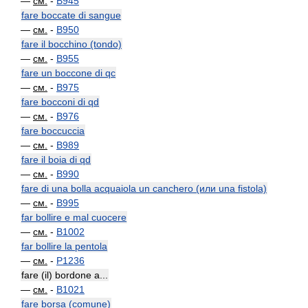
—
см.
-
B945
fare boccate di sangue
—
см.
-
B950
fare il bocchino (tondo)
—
см.
-
B955
fare un boccone di qc
—
см.
-
B975
fare bocconi di qd
—
см.
-
B976
fare boccuccia
—
см.
-
B989
fare il boia di qd
—
см.
-
B990
fare di una bolla acquaiola un canchero (или una fistola)
—
см.
-
B995
far bollire e mal cuocere
—
см.
-
B1002
far bollire la pentola
—
см.
-
P1236
fare (il) bordone a...
—
см.
-
B1021
fare borsa (comune)