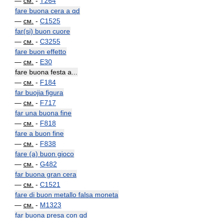
—
см.
-
T264
fare buona cera a qd
—
см.
-
C1525
far(si) buon cuore
—
см.
-
C3255
fare buon effetto
—
см.
-
E30
fare buona festa a...
—
см.
-
F184
far buojia figura
—
см.
-
F717
far una buona fine
—
см.
-
F818
fare a buon fine
—
см.
-
F838
fare (a) buon gioco
—
см.
-
G482
far buona gran cera
—
см.
-
C1521
fare di buon metallo falsa moneta
—
см.
-
M1323
far buona presa con qd