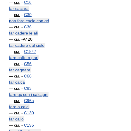
—
см.
-
C16
far caciara
—
см.
-
C30
non fare cacio con qd
—
см.
-
C36
far cadere le ali
—
см.
-A420
far cadere dal cielo
—
см.
-
C1847
fare caffo o pari
—
см.
-
C56
far cagnara
—
см.
-
C66
far calca
—
см.
-
C83
fare qc con i calcagni
—
см.
-
C96a
fare a calci
—
см.
-
C130
far callo
—
см.
-
C195