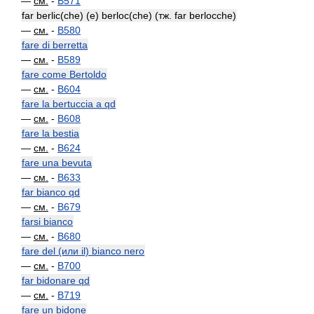
—
см.
-
B571
far berlic(che) (e) berloc(che) (тж. far berlocche)
—
см.
-
B580
fare di berretta
—
см.
-
B589
fare come Bertoldo
—
см.
-
B604
fare la bertuccia a qd
—
см.
-
B608
fare la bestia
—
см.
-
B624
fare una bevuta
—
см.
-
B633
far bianco qd
—
см.
-
B679
farsi bianco
—
см.
-
B680
fare del (или il) bianco nero
—
см.
-
B700
far bidonare qd
—
см.
-
B719
fare un bidone