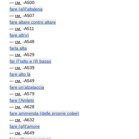
—
см.
-A500
fare (al)l'altalena
—
см.
-A507
fare altare contro altare
—
см.
-A511
fare alt(o)
—
см.
-A548
farla alta
—
см.
-A529
far (l')alto e (il) basso
—
см.
-A539
fare alto là
—
см.
-A549
fare un'alzataccia
—
см.
-A579
fare l'Amleto
—
см.
-A628
fare ammenda (delle proprie colpe)
—
см.
-A632
fare (al)l'amore
—
см.
-A649