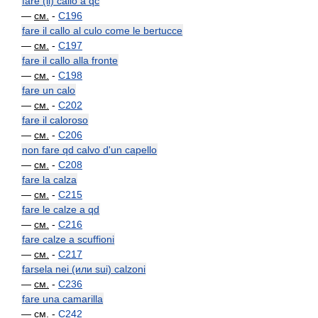
fare (il) callo a qc
—
см.
-
C196
fare il callo al culo come le bertucce
—
см.
-
C197
fare il callo alla fronte
—
см.
-
C198
fare un calo
—
см.
-
C202
fare il caloroso
—
см.
-
C206
non fare qd calvo d'un capello
—
см.
-
C208
fare la calza
—
см.
-
C215
fare le calze a qd
—
см.
-
C216
fare calze a scuffioni
—
см.
-
C217
farsela nei (или sui) calzoni
—
см.
-
C236
fare una camarilla
—
см.
-
C242