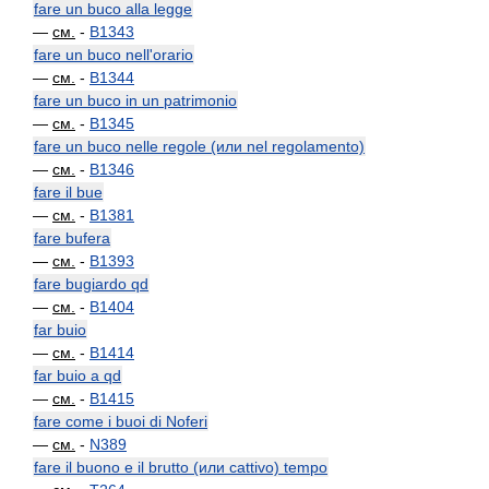
fare un buco alla legge
—
см.
-
B1343
fare un buco nell'orario
—
см.
-
B1344
fare un buco in un patrimonio
—
см.
-
B1345
fare un buco nelle regole (или nel regolamento)
—
см.
-
B1346
fare il bue
—
см.
-
B1381
fare bufera
—
см.
-
B1393
fare bugiardo qd
—
см.
-
B1404
far buio
—
см.
-
B1414
far buio a qd
—
см.
-
B1415
fare come i buoi di Noferi
—
см.
-
N389
fare il buono e il brutto (или cattivo) tempo