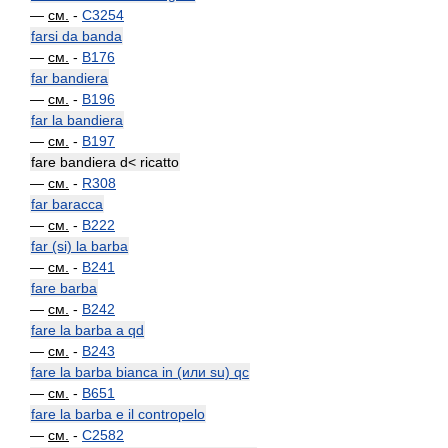
—
см.
-
C3254
farsi da banda
—
см.
-
B176
far bandiera
—
см.
-
B196
far la bandiera
—
см.
-
B197
fare bandiera d< ricatto
—
см.
-
R308
far baracca
—
см.
-
B222
far (si) la barba
—
см.
-
B241
fare barba
—
см.
-
B242
fare la barba a qd
—
см.
-
B243
fare la barba bianca in (или su) qc
—
см.
-
B651
fare la barba e il contropelo
—
см.
-
C2582