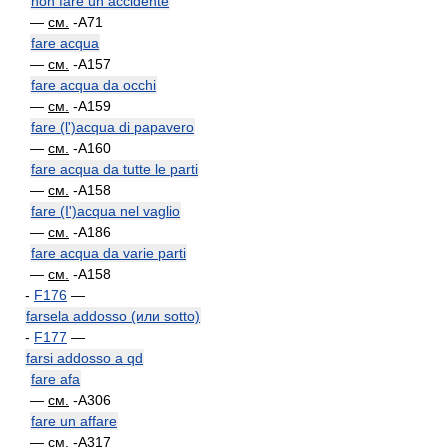
non fare un accidente
—
см.
-A71
fare acqua
—
см.
-A157
fare acqua da occhi
—
см.
-A159
fare (l')acqua di papavero
—
см.
-A160
fare acqua da tutte le parti
—
см.
-A158
fare (I')acqua nel vaglio
—
см.
-A186
fare acqua da varie parti
—
см.
-A158
-
F176
—
farsela addosso (или sotto)
-
F177
—
farsi addosso a qd
fare afa
—
см.
-A306
fare un affare
—
см.
-A317