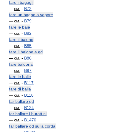
fare i bagagli
—
см.
-
B72
fare un bagno a vapore
—
см.
-
B79
fare le baie
—
см.
-
B82
fare il baione
—
см.
-
B85
fare il baione a qd
—
см.
-
B86
fare baldoria
—
см.
-
B97
fare le balle
—
см.
-
B117
fare di balla
—
см.
-
B118
far ballare qd
—
см.
-
B124
far ballare i buratt ni
—
см.
-
B1470
far ballare qd sulla corda