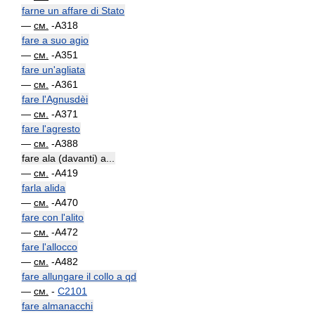
farne un affare di Stato
—
см.
-A318
fare a suo agio
—
см.
-A351
fare un'agliata
—
см.
-A361
fare l'Agnusdèi
—
см.
-A371
fare l'agresto
—
см.
-A388
fare ala (davanti) a...
—
см.
-A419
farla alida
—
см.
-A470
fare con l'alito
—
см.
-A472
fare l'allocco
—
см.
-A482
fare allungare il collo a qd
—
см.
-
C2101
fare almanacchi