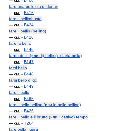
—
см.
-
B406
fare una bellezza di denari
—
см.
-
B416
fare il bellimbusto
—
см.
-
B424
fare il bellin (bellino)
—
см.
-
B426
fare la bella
—
см.
-
B446
farne delle (или di) belle (тж farla bella)
—
см.
-
B147
farsi bello
—
см.
-
B448
farsi bello di qc
—
см.
-
B449
fare il bello
—
см.
-
B465
fare il bello bellino (или le belle belline)
—
см.
-
B426
fare il bello e il brutto (или il cattivo) tempo
—
см.
-
T264
fare bella figura