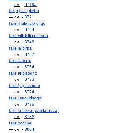
—
см.
-
B719a
far(si) il biglietto
—
см.
-
B721
fare il bilancio di qc
—
см.
-
B734
fare billi billi col capo
—
см.
-
B748
fare la birba
—
см.
-
B757
farci la birra
—
см.
-
B764
fare al bisogno
—
см.
-
B773
fare (di) bisogno
—
см.
-
B774
fare i suoi bisogni
—
см.
-
B775
fare le bizze (или la bizza)
—
см.
-
B786
fare bocche
—
см.
-
B884