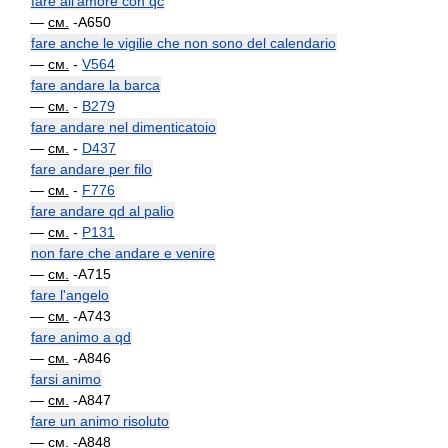
fare all'amore con qc
—
см.
-A650
fare anche le vigilie che non sono del calendario
—
см.
-
V564
fare andare la barca
—
см.
-
B279
fare andare nel dimenticatoio
—
см.
-
D437
fare andare per filo
—
см.
-
F776
fare andare qd al palio
—
см.
-
P131
non fare che andare e venire
—
см.
-A715
fare l'angelo
—
см.
-A743
fare animo a qd
—
см.
-A846
farsi animo
—
см.
-A847
fare un animo risoluto
—
см.
-A848