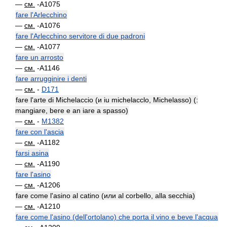
—
см.
-A1075
fare l'Arlecchino
—
см.
-A1076
fare l'Arlecchino servitore di due padroni
—
см.
-A1077
fare un arrosto
—
см.
-A1146
fare arrugginire i denti
—
см.
-
D171
fare l'arte di Michelaccio (и iu michelacclo, Michelasso) (:
mangiare, bere e an iare a spasso)
—
см.
-
M1382
fare con l'ascia
—
см.
-A1182
farsi asina
—
см.
-A1190
fare l'asino
—
см.
-A1206
fare come l'asino al catino (или al corbello, alla secchia)
—
см.
-A1210
fare come l'asino (dell'ortolano) che porta il vino e beve l'acqua