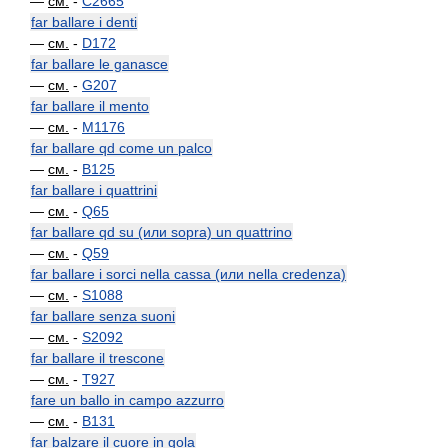
—
см.
-
C2665
far ballare i denti
—
см.
-
D172
far ballare le ganasce
—
см.
-
G207
far ballare il mento
—
см.
-
M1176
far ballare qd come un palco
—
см.
-
B125
far ballare i quattrini
—
см.
-
Q65
far ballare qd su (или sopra) un quattrino
—
см.
-
Q59
far ballare i sorci nella cassa (или nella credenza)
—
см.
-
S1088
far ballare senza suoni
—
см.
-
S2092
far ballare il trescone
—
см.
-
T927
fare un ballo in campo azzurro
—
см.
-
B131
far balzare il cuore in gola