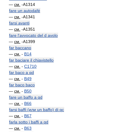
—
см.
-A1314
fare un autodafé
—
см.
-A1341
farsi avanti
—
см.
-A1351
fare l'avvocato del d avolo
—
см.
-A1399
far baccano
—
см.
-
B14
far baciare il chiavistello
—
см.
-
C1710
far baco a qd
—
см.
-
B49
far baco baco
—
см.
-
B50
fare un baffo a qd
—
см.
-
B66
farsi baffi (или un baffo) di qc
—
см.
-
B67
farla sotto i baffi a qd
—
см.
-
B63