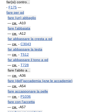
far(si) contro...
-
F175
—
fare per qd
fare (un) abbaglio
—
см.
-A10
fare l'abbaiata
—
см.
-A12
far abbassare la cresta a qd
—
см.
-
C3043
far abbassare la testa
—
см.
-
T512
far abbassare il tono a qd
—
см.
-
T728
fare l'abito a...
—
см.
-A36
fare (dell')accademia (или le accademie)
—
см.
-A54
fare accapponare la pelle
—
см.
-
P1036
fare con l'accetta
—
см.
-A57