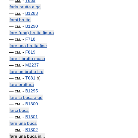
—
см.
-
T889
farla brutta a qd
—
см.
-
B1283
farsi brutto
—
см.
-
B1290
fare (una) brutta figura
—
см.
-
F718
fare una brutta fine
—
см.
-
F819
fare il brutto muso
—
см.
-
M2237
fare un brutto tiro
—
см.
-
T681
b)
fare bruttura
—
см.
-
B1295
fare la buca a qd
—
см.
-
B1300
farci buca
—
см.
-
B1301
fare una buca
—
см.
-
B1302
fare una buca in...