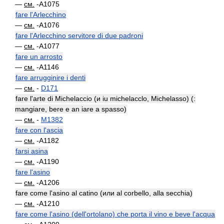
—
см.
-A1075
fare l'Arlecchino
—
см.
-A1076
fare l'Arlecchino servitore di due padroni
—
см.
-A1077
fare un arrosto
—
см.
-A1146
fare arrugginire i denti
—
см.
-
D171
fare l'arte di Michelaccio (и iu michelacclo, Michelasso) (:
mangiare, bere e an iare a spasso)
—
см.
-
M1382
fare con l'ascia
—
см.
-A1182
farsi asina
—
см.
-A1190
fare l'asino
—
см.
-A1206
fare come l'asino al catino (или al corbello, alla secchia)
—
см.
-A1210
fare come l'asino (dell'ortolano) che porta il vino e beve l'acqua