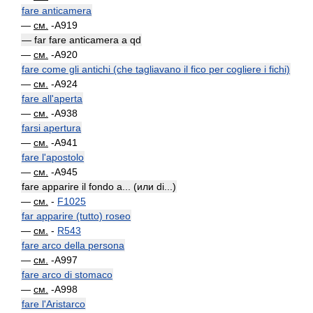
fare anticamera
—
см.
-A919
— far fare anticamera a qd
—
см.
-A920
fare come gli antichi (che tagliavano il fico per cogliere i fichi)
—
см.
-A924
fare all'aperta
—
см.
-A938
farsi apertura
—
см.
-A941
fare l'apostolo
—
см.
-A945
fare apparire il fondo a... (или di...)
—
см.
-
F1025
far apparire (tutto) roseo
—
см.
-
R543
fare arco della persona
—
см.
-A997
fare arco di stomaco
—
см.
-A998
fare l'Aristarco