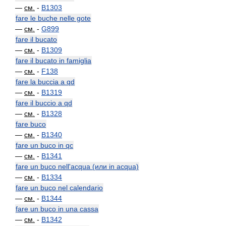
—
см.
-
B1303
fare le buche nelle gote
—
см.
-
G899
fare il bucato
—
см.
-
B1309
fare il bucato in famiglia
—
см.
-
F138
fare la buccia a qd
—
см.
-
B1319
fare il buccio a qd
—
см.
-
B1328
fare buco
—
см.
-
B1340
fare un buco in qc
—
см.
-
B1341
fare un buco nell'acqua (или in acqua)
—
см.
-
B1334
fare un buco nel calendario
—
см.
-
B1344
fare un buco in una cassa
—
см.
-
B1342