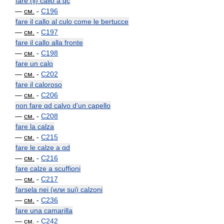
fare (il) callo a qc
—
см.
-
C196
fare il callo al culo come le bertucce
—
см.
-
C197
fare il callo alla fronte
—
см.
-
C198
fare un calo
—
см.
-
C202
fare il caloroso
—
см.
-
C206
non fare qd calvo d'un capello
—
см.
-
C208
fare la calza
—
см.
-
C215
fare le calze a qd
—
см.
-
C216
fare calze a scuffioni
—
см.
-
C217
farsela nei (или sui) calzoni
—
см.
-
C236
fare una camarilla
—
см.
-
C242