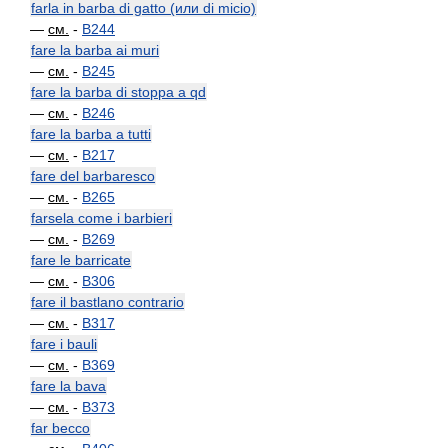
farla in barba di gatto (или di micio)
—
см.
-
B244
fare la barba ai muri
—
см.
-
B245
fare la barba di stoppa a qd
—
см.
-
B246
fare la barba a tutti
—
см.
-
B217
fare del barbaresco
—
см.
-
B265
farsela come i barbieri
—
см.
-
B269
fare le barricate
—
см.
-
B306
fare il bastlano contrario
—
см.
-
B317
fare i bauli
—
см.
-
B369
fare la bava
—
см.
-
B373
far becco