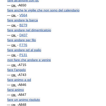
fare all'amore con qc
—
см.
-A650
fare anche le vigilie che non sono del calendario
—
см.
-
V564
fare andare la barca
—
см.
-
B279
fare andare nel dimenticatoio
—
см.
-
D437
fare andare per filo
—
см.
-
F776
fare andare qd al palio
—
см.
-
P131
non fare che andare e venire
—
см.
-A715
fare l'angelo
—
см.
-A743
fare animo a qd
—
см.
-A846
farsi animo
—
см.
-A847
fare un animo risoluto
—
см.
-A848