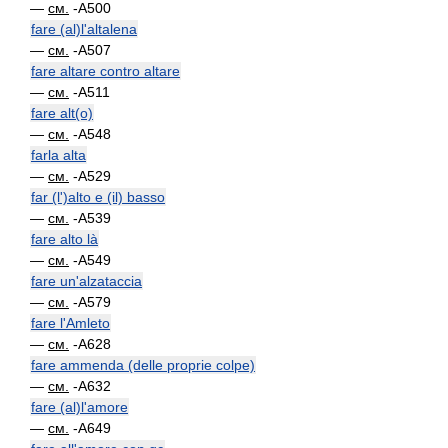
—
см.
-A500
fare (al)l'altalena
—
см.
-A507
fare altare contro altare
—
см.
-A511
fare alt(o)
—
см.
-A548
farla alta
—
см.
-A529
far (l')alto e (il) basso
—
см.
-A539
fare alto là
—
см.
-A549
fare un'alzataccia
—
см.
-A579
fare l'Amleto
—
см.
-A628
fare ammenda (delle proprie colpe)
—
см.
-A632
fare (al)l'amore
—
см.
-A649