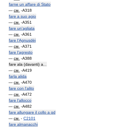
farne un affare di Stato
—
см.
-A318
fare a suo agio
—
см.
-A351
fare un'agliata
—
см.
-A361
fare l'Agnusdèi
—
см.
-A371
fare l'agresto
—
см.
-A388
fare ala (davanti) a...
—
см.
-A419
farla alida
—
см.
-A470
fare con l'alito
—
см.
-A472
fare l'allocco
—
см.
-A482
fare allungare il collo a qd
—
см.
-
C2101
fare almanacchi