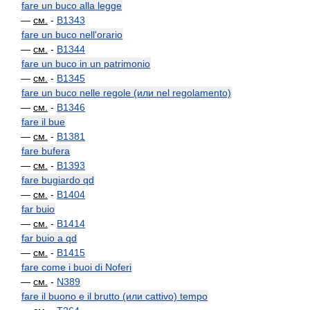
fare un buco alla legge
—
см.
-
B1343
fare un buco nell'orario
—
см.
-
B1344
fare un buco in un patrimonio
—
см.
-
B1345
fare un buco nelle regole (или nel regolamento)
—
см.
-
B1346
fare il bue
—
см.
-
B1381
fare bufera
—
см.
-
B1393
fare bugiardo qd
—
см.
-
B1404
far buio
—
см.
-
B1414
far buio a qd
—
см.
-
B1415
fare come i buoi di Noferi
—
см.
-
N389
fare il buono e il brutto (или cattivo) tempo