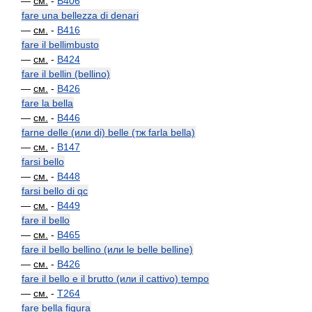
—
см.
-
B406
fare una bellezza di denari
—
см.
-
B416
fare il bellimbusto
—
см.
-
B424
fare il bellin (bellino)
—
см.
-
B426
fare la bella
—
см.
-
B446
farne delle (или di) belle (тж farla bella)
—
см.
-
B147
farsi bello
—
см.
-
B448
farsi bello di qc
—
см.
-
B449
fare il bello
—
см.
-
B465
fare il bello bellino (или le belle belline)
—
см.
-
B426
fare il bello e il brutto (или il cattivo) tempo
—
см.
-
T264
fare bella figura