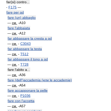
far(si) contro...
-
F175
—
fare per qd
fare (un) abbaglio
—
см.
-A10
fare l'abbaiata
—
см.
-A12
far abbassare la cresta a qd
—
см.
-
C3043
far abbassare la testa
—
см.
-
T512
far abbassare il tono a qd
—
см.
-
T728
fare l'abito a...
—
см.
-A36
fare (dell')accademia (или le accademie)
—
см.
-A54
fare accapponare la pelle
—
см.
-
P1036
fare con l'accetta
—
см.
-A57