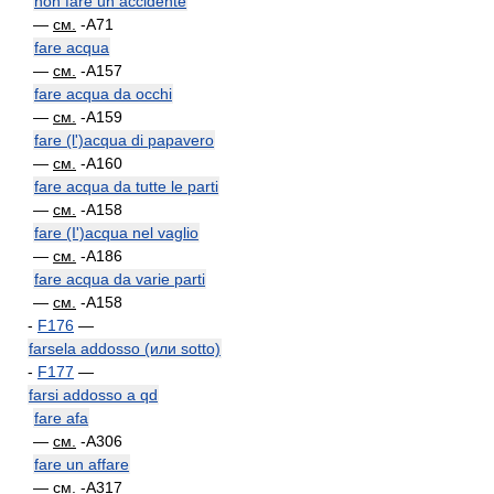
non fare un accidente
—
см.
-A71
fare acqua
—
см.
-A157
fare acqua da occhi
—
см.
-A159
fare (l')acqua di papavero
—
см.
-A160
fare acqua da tutte le parti
—
см.
-A158
fare (I')acqua nel vaglio
—
см.
-A186
fare acqua da varie parti
—
см.
-A158
-
F176
—
farsela addosso (или sotto)
-
F177
—
farsi addosso a qd
fare afa
—
см.
-A306
fare un affare
—
см.
-A317