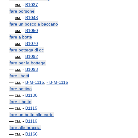
—
см.
-
B1037
fare borsone
—
см.
-
B1048
fare un bosco a baccano
—
см.
-
B1050
fare a botte
—
см.
-
B1070
fare bottega di qc
—
см.
-
B1092
fare per la bottega
—
см.
-
B1093
fare i botti
—
см.
-
B-M-1115
,
-
B-M-1116
fare bottino
—
см.
-
B1108
fare il botto
—
см.
-
B1115
fare un botto alle carte
—
см.
-
B1116
fare alle braccia
—
см.
-
B1166