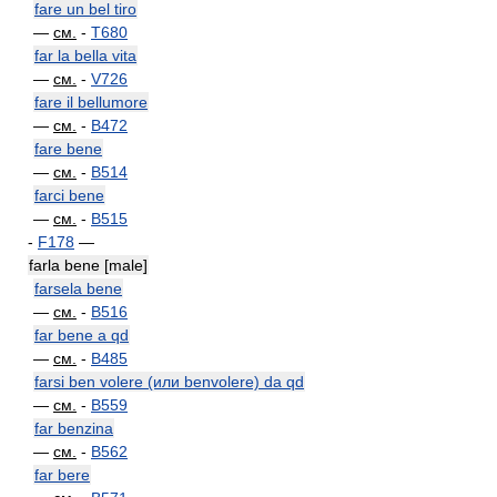
fare un bel tiro
—
см.
-
T680
far la bella vita
—
см.
-
V726
fare il bellumore
—
см.
-
B472
fare bene
—
см.
-
B514
farci bene
—
см.
-
B515
-
F178
—
farla bene [male]
farsela bene
—
см.
-
B516
far bene a qd
—
см.
-
B485
farsi ben volere (или benvolere) da qd
—
см.
-
B559
far benzina
—
см.
-
B562
far bere