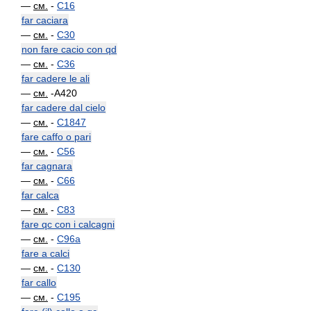
—
см.
-
C16
far caciara
—
см.
-
C30
non fare cacio con qd
—
см.
-
C36
far cadere le ali
—
см.
-A420
far cadere dal cielo
—
см.
-
C1847
fare caffo o pari
—
см.
-
C56
far cagnara
—
см.
-
C66
far calca
—
см.
-
C83
fare qc con i calcagni
—
см.
-
C96a
fare a calci
—
см.
-
C130
far callo
—
см.
-
C195