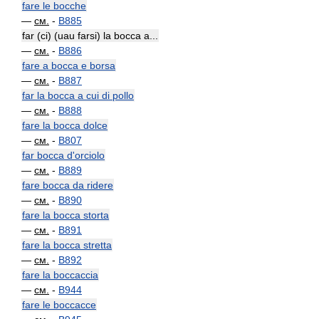
fare le bocche
—
см.
-
B885
far (ci) (uau farsi) la bocca a...
—
см.
-
B886
fare a bocca e borsa
—
см.
-
B887
far la bocca a cui di pollo
—
см.
-
B888
fare la bocca dolce
—
см.
-
B807
far bocca d'orciolo
—
см.
-
B889
fare bocca da ridere
—
см.
-
B890
fare la bocca storta
—
см.
-
B891
fare la bocca stretta
—
см.
-
B892
fare la boccaccia
—
см.
-
B944
fare le boccacce