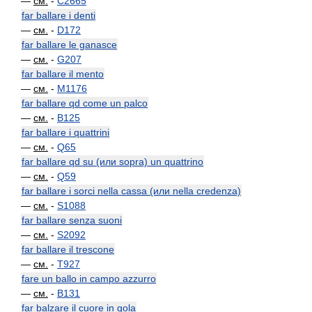
—
см.
-
C2665
far ballare i denti
—
см.
-
D172
far ballare le ganasce
—
см.
-
G207
far ballare il mento
—
см.
-
M1176
far ballare qd come un palco
—
см.
-
B125
far ballare i quattrini
—
см.
-
Q65
far ballare qd su (или sopra) un quattrino
—
см.
-
Q59
far ballare i sorci nella cassa (или nella credenza)
—
см.
-
S1088
far ballare senza suoni
—
см.
-
S2092
far ballare il trescone
—
см.
-
T927
fare un ballo in campo azzurro
—
см.
-
B131
far balzare il cuore in gola