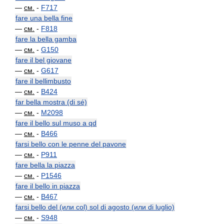
—
см.
-
F717
fare una bella fine
—
см.
-
F818
fare la bella gamba
—
см.
-
G150
fare il bel giovane
—
см.
-
G617
fare il bellimbusto
—
см.
-
B424
far bella mostra (di sé)
—
см.
-
M2098
fare il bello sul muso a qd
—
см.
-
B466
farsi bello con le penne del pavone
—
см.
-
P911
fare bella la piazza
—
см.
-
P1546
fare il bello in piazza
—
см.
-
B467
farsi bello del (или col) sol di agosto (или di luglio)
—
см.
-
S948