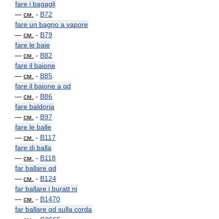
fare i bagagli
—
см.
-
B72
fare un bagno a vapore
—
см.
-
B79
fare le baie
—
см.
-
B82
fare il baione
—
см.
-
B85
fare il baione a qd
—
см.
-
B86
fare baldoria
—
см.
-
B97
fare le balle
—
см.
-
B117
fare di balla
—
см.
-
B118
far ballare qd
—
см.
-
B124
far ballare i buratt ni
—
см.
-
B1470
far ballare qd sulla corda