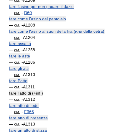
—
см.
-A1209
fare l'asino per non pagare il dazio
—
см.
-
D60
fare come l'asino del pentolaio
—
см.
-A1208
fare come l'asino al suon della lira (или della cetra)
—
см.
-A1204
fare assalto
—
см.
-A1258
fare le aste
—
см.
-A1286
fare gli atti
—
см.
-A1310
fare Patto
—
см.
-A1311
fare l'atto di (+inf.)
—
см.
-A1312
fare atto di fede
—
см.
-
F366
fare atto di presenza
—
см.
-A1313
fare un atto di stizza