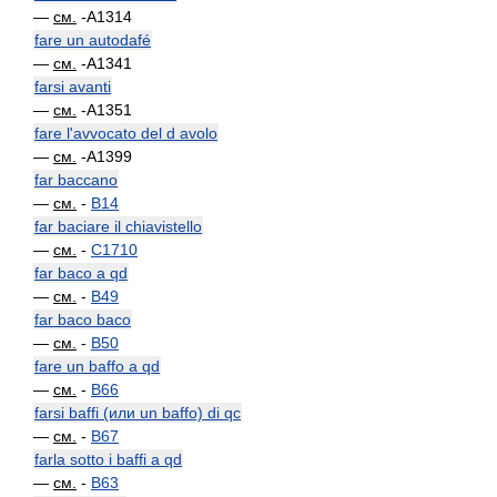
—
см.
-A1314
fare un autodafé
—
см.
-A1341
farsi avanti
—
см.
-A1351
fare l'avvocato del d avolo
—
см.
-A1399
far baccano
—
см.
-
B14
far baciare il chiavistello
—
см.
-
C1710
far baco a qd
—
см.
-
B49
far baco baco
—
см.
-
B50
fare un baffo a qd
—
см.
-
B66
farsi baffi (или un baffo) di qc
—
см.
-
B67
farla sotto i baffi a qd
—
см.
-
B63