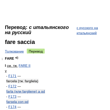
Перевод:
с итальянского
с русского на
на русский
итальянский
fare saccia
Толкование
Перевод
FARE
1
I
см. тж.
FARE II
v
-
F171
—
farcela (тж. fargliela)
-
F172
—
farla (или fargliene) a qd
-
F173
—
farsela con qd
-
F174
—