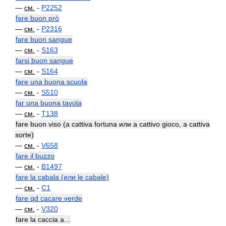
—
см.
-
P2252
fare buon prò
—
см.
-
P2316
fare buon sangue
—
см.
-
S163
farsi buon sangue
—
см.
-
S164
fare una buona scuola
—
см.
-
S510
far una buona tavola
—
см.
-
T138
fare buon viso (a cattiva fortuna или a cattivo gioco, a cattiva
sorte)
—
см.
-
V658
fare il buzzo
—
см.
-
B1497
fare la cabala (или le cabale)
—
см.
-
C1
fare qd cacare verde
—
см.
-
V320
fare la caccia a...