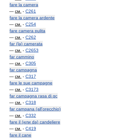
fare la camera
—
см.
-
C261
fare la camera ardente
—
см.
-
C254
fare camera pulita
—
см.
-
C262
far (la) camerata
—
см.
-
C2653
far cammino
—
см.
-
C305
far campagna
—
см.
-
C317
fare le sue campagne
—
см.
-
C3173
far campagna rasa di qc
—
см.
-
C318
far campana (all'orecchio)
—
см.
-
C332
fare il (или da) candeliere
—
см.
-
C419
fare il cane