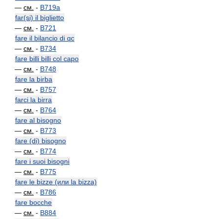
—
см.
-
B719a
far(si) il biglietto
—
см.
-
B721
fare il bilancio di qc
—
см.
-
B734
fare billi billi col capo
—
см.
-
B748
fare la birba
—
см.
-
B757
farci la birra
—
см.
-
B764
fare al bisogno
—
см.
-
B773
fare (di) bisogno
—
см.
-
B774
fare i suoi bisogni
—
см.
-
B775
fare le bizze (или la bizza)
—
см.
-
B786
fare bocche
—
см.
-
B884