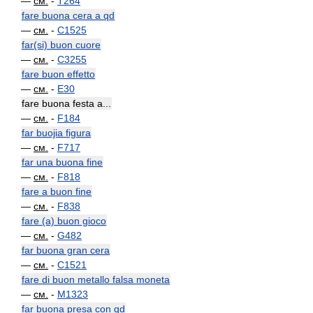
—
см.
-
T264
fare buona cera a qd
—
см.
-
C1525
far(si) buon cuore
—
см.
-
C3255
fare buon effetto
—
см.
-
E30
fare buona festa a...
—
см.
-
F184
far buojia figura
—
см.
-
F717
far una buona fine
—
см.
-
F818
fare a buon fine
—
см.
-
F838
fare (a) buon gioco
—
см.
-
G482
far buona gran cera
—
см.
-
C1521
fare di buon metallo falsa moneta
—
см.
-
M1323
far buona presa con qd