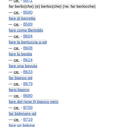
—
см.
-
B571
far berlic(che) (e) berloc(che) (тж. far berlocche)
—
см.
-
B580
fare di berretta
—
см.
-
B589
fare come Bertoldo
—
см.
-
B604
fare la bertuccia a qd
—
см.
-
B608
fare la bestia
—
см.
-
B624
fare una bevuta
—
см.
-
B633
far bianco qd
—
см.
-
B679
farsi bianco
—
см.
-
B680
fare del (или il) bianco nero
—
см.
-
B700
far bidonare qd
—
см.
-
B719
fare un bidone