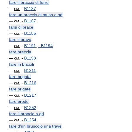
fare il braccio di ferro
—
см.
-
B1137
fare un braccio di muso a qd
—
см.
-
B1167
farsi di brace
—
см.
-
B1185
fare il bravo
—
см.
-
B1191
,
-
B1194
fare breccia
—
см.
-
B1198
fare in bricioli
—
см.
-
B1211
fare brigata
—
см.
-
B1216
fare brigate
—
см.
-
B1217
fare brodo
—
см.
-
B1252
fare il broncio a qd
—
см.
-
B1254
fare d'un bruscolo una trave