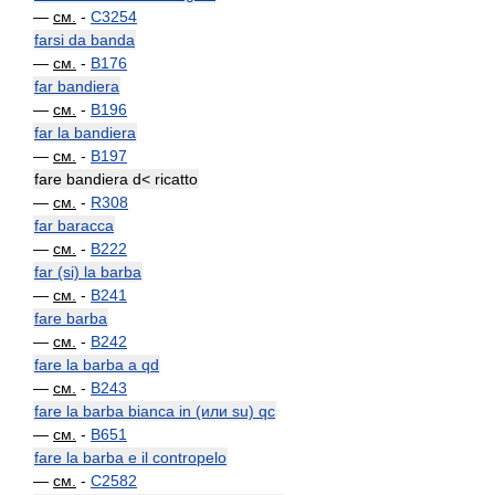
—
см.
-
C3254
farsi da banda
—
см.
-
B176
far bandiera
—
см.
-
B196
far la bandiera
—
см.
-
B197
fare bandiera d< ricatto
—
см.
-
R308
far baracca
—
см.
-
B222
far (si) la barba
—
см.
-
B241
fare barba
—
см.
-
B242
fare la barba a qd
—
см.
-
B243
fare la barba bianca in (или su) qc
—
см.
-
B651
fare la barba e il contropelo
—
см.
-
C2582