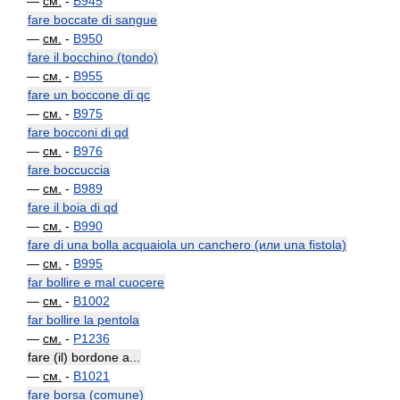
—
см.
-
B945
fare boccate di sangue
—
см.
-
B950
fare il bocchino (tondo)
—
см.
-
B955
fare un boccone di qc
—
см.
-
B975
fare bocconi di qd
—
см.
-
B976
fare boccuccia
—
см.
-
B989
fare il boia di qd
—
см.
-
B990
fare di una bolla acquaiola un canchero (или una fistola)
—
см.
-
B995
far bollire e mal cuocere
—
см.
-
B1002
far bollire la pentola
—
см.
-
P1236
fare (il) bordone a...
—
см.
-
B1021
fare borsa (comune)