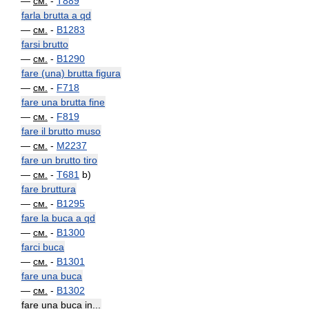
—
см.
-
T889
farla brutta a qd
—
см.
-
B1283
farsi brutto
—
см.
-
B1290
fare (una) brutta figura
—
см.
-
F718
fare una brutta fine
—
см.
-
F819
fare il brutto muso
—
см.
-
M2237
fare un brutto tiro
—
см.
-
T681
b)
fare bruttura
—
см.
-
B1295
fare la buca a qd
—
см.
-
B1300
farci buca
—
см.
-
B1301
fare una buca
—
см.
-
B1302
fare una buca in...