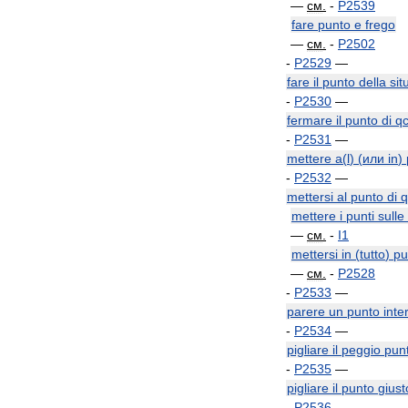
—
см
.
-
P2539
fare
punto
e
frego
—
см
.
-
P2502
-
P2529
—
fare
il
punto
della
sit
-
P2530
—
fermare
il
punto
di
q
-
P2531
—
mettere
a
(
l
) (
или
in
)
-
P2532
—
mettersi
al
punto
di
q
mettere
i
punti
sulle
—
см
.
-
I1
mettersi
in
(
tutto
)
pu
—
см
.
-
P2528
-
P2533
—
parere
un
punto
inte
-
P2534
—
pigliare
il
peggio
pun
-
P2535
—
pigliare
il
punto
giust
-
P2536
—