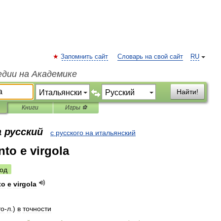
Запомнить сайт
Словарь на свой сайт
RU
едии на Академике
Найти!
Книги
Игры ⚽
 русский
с русского на итальянский
nto e virgola
од
to
e
virgola
то
-
л
.)
в
точности