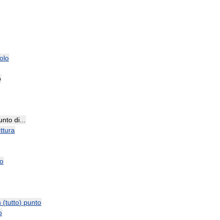
olo
o
unto
di
...
ttura
to
n
(
tutto
)
punto
o