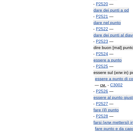
-
P2520
—
dare
dei
punti
a
qd
-
P2521
—
dare
nel
punto
-
P2522
—
dare
dei
punti
al
diav
-
P2523
—
dire
buon
[
mal
]
punt
-
P2524
—
essere
a
punto
-
P2525
—
essere
sul
(
или
in
)
p
essere
a
punto
di
co
—
см
.
-
C3002
-
P2526
—
essere
al
punto
gius
-
P2527
—
fare
(
il
)
punto
-
P2528
—
farsi
(
или
mettersi
)
i
fare
punto
e
da
cap