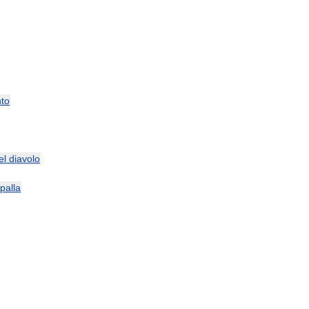
to
el
diavolo
palla