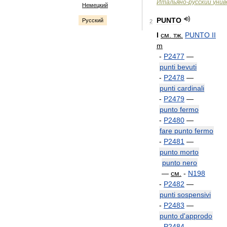
Итальяно
-
русский
унив
Немецкий
PUNTO
Русский
2
I
см
.
тж
.
PUNTO
II
m
-
P2477
—
punti
bevuti
-
P2478
—
punti
cardinali
-
P2479
—
punto
fermo
-
P2480
—
fare
punto
fermo
-
P2481
—
punto
morto
punto
nero
—
см
.
-
N198
-
P2482
—
punti
sospensivi
-
P2483
—
punto
d
'
approdo
-
P2484
—