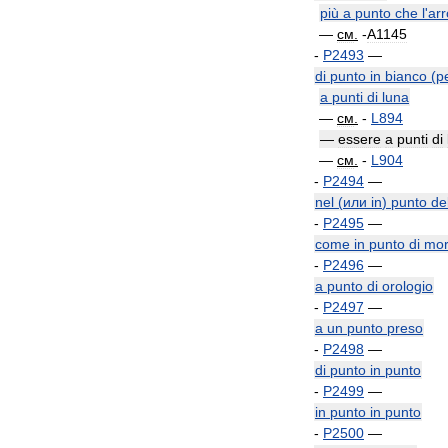
più
a
punto
che
l
'
arr
—
см
.
-
A1145
-
P2493
—
di
punto
in
bianco
(
р
a
punti
di
luna
—
см
.
-
L894
—
essere
a
punti
di
—
см
.
-
L904
-
P2494
—
nel
(
или
in
)
punto
de
-
P2495
—
come
in
punto
di
mor
-
P2496
—
a
punto
di
orologio
-
P2497
—
a
un
punto
preso
-
P2498
—
di
punto
in
punto
-
P2499
—
in
punto
in
punto
-
P2500
—