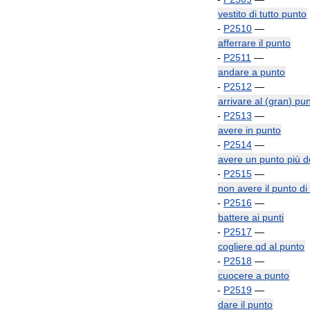
vestito
di
tutto
punto
-
P2510
—
afferrare
il
punto
-
P2511
—
andare
a
punto
-
P2512
—
arrivare
al
(
gran
)
pun
-
P2513
—
avere
in
punto
-
P2514
—
avere
un
punto
più
d
-
P2515
—
non
avere
il
punto
di
-
P2516
—
battere
ai
punti
-
P2517
—
cogliere
qd
al
punto
-
P2518
—
cuocere
a
punto
-
P2519
—
dare
il
punto