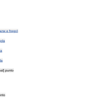
или
e
frego
)
gola
la
la
al
]
punto
unto