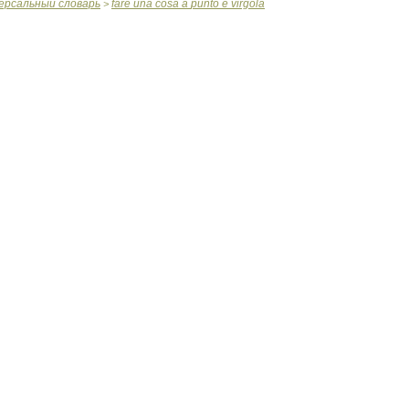
ерсальный
словарь
fare
una
cosa
a
punto
e
virgola
>