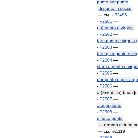
punto
per
punto
di
punto
in
secco
—
см
.
-
P2493
-
P2501
—
(
in
)
punto
e
virgola
-
P2502
—
fare
punto
e
virgola
(
-
P2503
—
fare
qc
a
punto
e
vir
-
P2504
—
stare
a
punto
e
virgo
-
P2505
—
per
punto
e
per
virgo
-
P2506
—
a
(
или
di
,
in
)
buon
[
m
-
P2507
—
a
ogni
punto
-
P2508
—
di
tutto
punto
—
armato
di
tutto
p
—
см
.
-
A1119
-
P2509
—