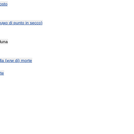
osto
едко
di
punto
in
secco
)
luna
lla
(
или
di
)
morte
te