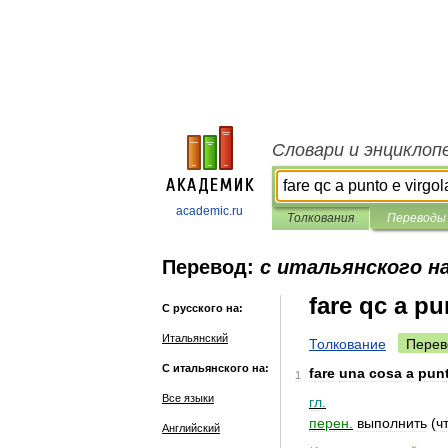
Словари и энциклоп
academic.ru
Толкования
Переводы
Перевод:
с итальянского на
fare qc a pu
С русского на:
Итальянский
Толкование
Перев
С итальянского на:
fare
una
cosa
a
pun
1
Все языки
гл
.
перен
.
выполнить
(
ч
Английский