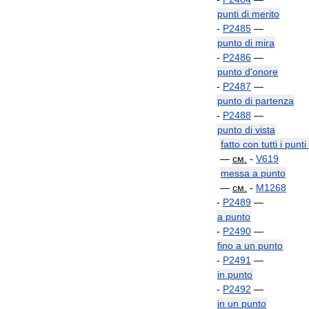
punti
di
merito
-
P2485
—
punto
di
mira
-
P2486
—
punto
d
'
onore
-
P2487
—
punto
di
partenza
-
P2488
—
punto
di
vista
fatto
con
tutti
i
punti
—
см
.
-
V619
messa
a
punto
—
см
.
-
M1268
-
P2489
—
a
punto
-
P2490
—
fino
a
un
punto
-
P2491
—
in
punto
-
P2492
—
in
un
punto