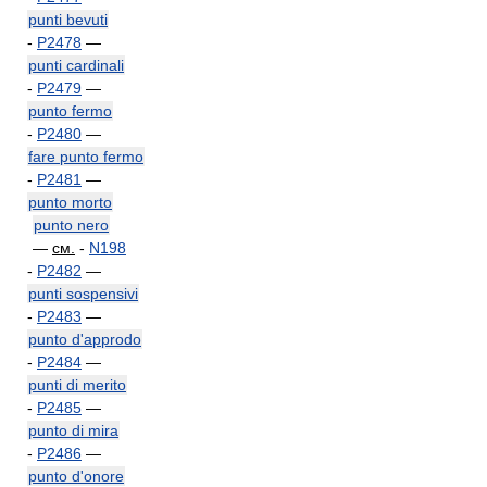
punti bevuti
-
P2478
—
punti cardinali
-
P2479
—
punto fermo
-
P2480
—
fare punto fermo
-
P2481
—
punto morto
punto nero
—
см.
-
N198
-
P2482
—
punti sospensivi
-
P2483
—
punto d'approdo
-
P2484
—
punti di merito
-
P2485
—
punto di mira
-
P2486
—
punto d'onore