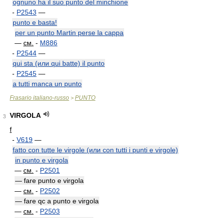
ognuno ha il suo punto del minchione
-
P2543
—
punto e basta!
per un punto Martin perse la cappa
—
см.
-
M886
-
P2544
—
qui sta (или qui batte) il punto
-
P2545
—
a tutti manca un punto
Frasario italiano-russo
PUNTO
>
VIRGOLA
3
f
-
V619
—
fatto con tutte le virgole (или con tutti i punti e virgole)
in punto e virgola
—
см.
-
P2501
— fare punto e virgola
—
см.
-
P2502
— fare qc a punto e virgola
—
см.
-
P2503