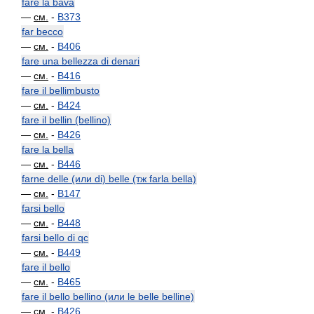
fare la bava
—
см.
-
B373
far becco
—
см.
-
B406
fare una bellezza di denari
—
см.
-
B416
fare il bellimbusto
—
см.
-
B424
fare il bellin (bellino)
—
см.
-
B426
fare la bella
—
см.
-
B446
farne delle (или di) belle (тж farla bella)
—
см.
-
B147
farsi bello
—
см.
-
B448
farsi bello di qc
—
см.
-
B449
fare il bello
—
см.
-
B465
fare il bello bellino (или le belle belline)
—
см.
-
B426