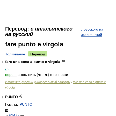
Перевод:
с итальянского
с русского на
на русский
итальянский
fare punto e virgola
Толкование
Перевод
fare una cosa a punto e virgola
1
гл.
перен.
выполнить (что-л.) в точности
Итальяно-русский универсальный словарь
fare una cosa a punto e
>
virgola
PUNTO
2
I
см. тж.
PUNTO II
m
-
P2477
—