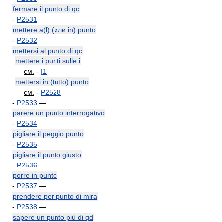
fermare il punto di qc
-
P2531
—
mettere a(l) (или in) punto
-
P2532
—
mettersi al punto di qc
mettere i punti sulle i
—
см.
-
I1
mettersi in (tutto) punto
—
см.
-
P2528
-
P2533
—
parere un punto interrogativo
-
P2534
—
pigliare il peggio punto
-
P2535
—
pigliare il punto giusto
-
P2536
—
porre in punto
-
P2537
—
prendere per punto di mira
-
P2538
—
sapere un punto più di qd