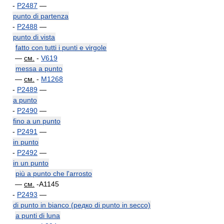
-
P2487
—
punto di partenza
-
P2488
—
punto di vista
fatto con tutti i punti e virgole
—
см.
-
V619
messa a punto
—
см.
-
M1268
-
P2489
—
a punto
-
P2490
—
fino a un punto
-
P2491
—
in punto
-
P2492
—
in un punto
più a punto che l'arrosto
—
см.
-A1145
-
P2493
—
di punto in bianco (редко di punto in secco)
a punti di luna