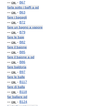
—
см.
-
B67
farla sotto i baffi a qd
—
см.
-
B63
fare i bagagli
—
см.
-
B72
fare un bagno a vapore
—
см.
-
B79
fare le baie
—
см.
-
B82
fare il baione
—
см.
-
B85
fare il baione a qd
—
см.
-
B86
fare baldoria
—
см.
-
B97
fare le balle
—
см.
-
B117
fare di balla
—
см.
-
B118
far ballare qd
—
см.
-
B124