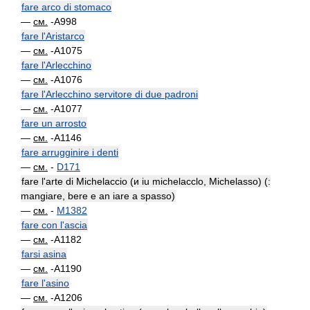
fare arco di stomaco
—
см.
-A998
fare l'Aristarco
—
см.
-A1075
fare l'Arlecchino
—
см.
-A1076
fare l'Arlecchino servitore di due padroni
—
см.
-A1077
fare un arrosto
—
см.
-A1146
fare arrugginire i denti
—
см.
-
D171
fare l'arte di Michelaccio (и iu michelacclo, Michelasso) (:
mangiare, bere e an iare a spasso)
—
см.
-
M1382
fare con l'ascia
—
см.
-A1182
farsi asina
—
см.
-A1190
fare l'asino
—
см.
-A1206