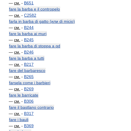
—
см.
-
B651
fare la barba e il contropelo
—
см.
-
C2582
farla in barba di gatto (или di micio)
—
см.
-
B244
fare la barba ai muri
—
см.
-
B245
fare la barba di stoppa a qd
—
см.
-
B246
fare la barba a tutti
—
см.
-
B217
fare del barbaresco
—
см.
-
B265
farsela come i barbieri
—
см.
-
B269
fare le barricate
—
см.
-
B306
fare il bastlano contrario
—
см.
-
B317
fare i bauli
—
см.
-
B369