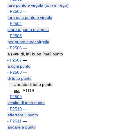
fare punto e virgola (или e frego)
-
P2503
—
fare qc a punto e virgola
-
P2504
—
stare a punto e virgola
-
P2505
—
per punto e per virgola
-
P2506
—
a (или di, in) buon [mal] punto
-
P2507
—
a ogni punto
-
P2508
—
di tutto punto
— armato di tutto punto
—
см.
-A1119
-
P2509
—
vestito di tutto punto
-
P2510
—
afferrare il punto
-
P2511
—
andare a punto