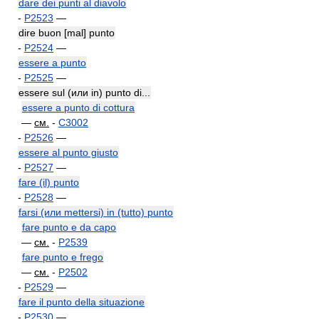
dare dei punti al diavolo
-
P2523
—
dire buon [mal] punto
-
P2524
—
essere a punto
-
P2525
—
essere sul (или in) punto di...
essere a punto di cottura
—
см.
-
C3002
-
P2526
—
essere al punto giusto
-
P2527
—
fare (il) punto
-
P2528
—
farsi (или mettersi) in (tutto) punto
fare punto e da capo
—
см.
-
P2539
fare punto e frego
—
см.
-
P2502
-
P2529
—
fare il punto della situazione
-
P2530
—