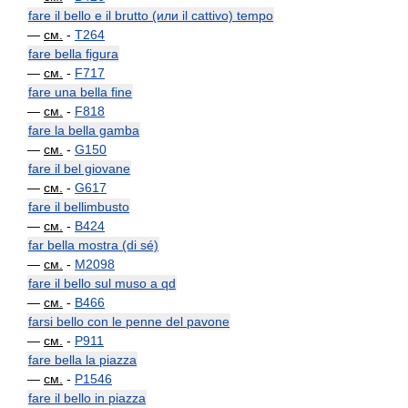
fare il bello e il brutto (или il cattivo) tempo
—
см.
-
T264
fare bella figura
—
см.
-
F717
fare una bella fine
—
см.
-
F818
fare la bella gamba
—
см.
-
G150
fare il bel giovane
—
см.
-
G617
fare il bellimbusto
—
см.
-
B424
far bella mostra (di sé)
—
см.
-
M2098
fare il bello sul muso a qd
—
см.
-
B466
farsi bello con le penne del pavone
—
см.
-
P911
fare bella la piazza
—
см.
-
P1546
fare il bello in piazza