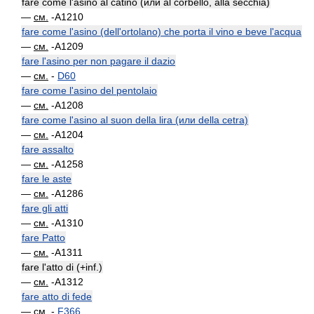
fare come l'asino al catino (или al corbello, alla secchia)
—
см.
-A1210
fare come l'asino (dell'ortolano) che porta il vino e beve l'acqua
—
см.
-A1209
fare l'asino per non pagare il dazio
—
см.
-
D60
fare come l'asino del pentolaio
—
см.
-A1208
fare come l'asino al suon della lira (или della cetra)
—
см.
-A1204
fare assalto
—
см.
-A1258
fare le aste
—
см.
-A1286
fare gli atti
—
см.
-A1310
fare Patto
—
см.
-A1311
fare l'atto di (+inf.)
—
см.
-A1312
fare atto di fede
—
см.
-
F366