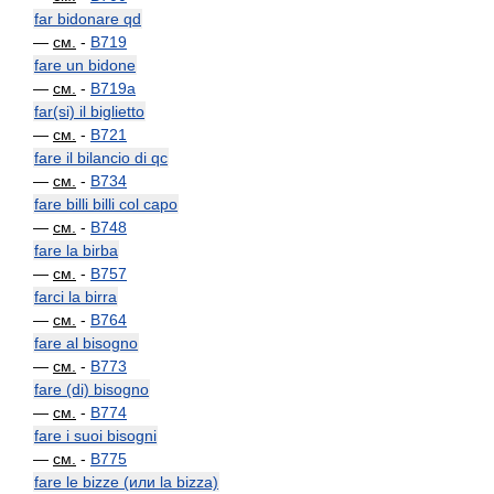
far bidonare qd
—
см.
-
B719
fare un bidone
—
см.
-
B719a
far(si) il biglietto
—
см.
-
B721
fare il bilancio di qc
—
см.
-
B734
fare billi billi col capo
—
см.
-
B748
fare la birba
—
см.
-
B757
farci la birra
—
см.
-
B764
fare al bisogno
—
см.
-
B773
fare (di) bisogno
—
см.
-
B774
fare i suoi bisogni
—
см.
-
B775
fare le bizze (или la bizza)