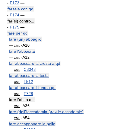
-
F173
—
farsela con qd
-
F174
—
far(si) contro...
-
F175
—
fare per qd
fare (un) abbaglio
—
см.
-A10
fare l'abbaiata
—
см.
-A12
far abbassare la cresta a qd
—
см.
-
C3043
far abbassare la testa
—
см.
-
T512
far abbassare il tono a qd
—
см.
-
T728
fare l'abito a...
—
см.
-A36
fare (dell')accademia (или le accademie)
—
см.
-A54
fare accapponare la pelle