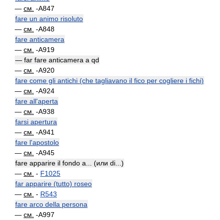
—
см.
-A847
fare un animo risoluto
—
см.
-A848
fare anticamera
—
см.
-A919
— far fare anticamera a qd
—
см.
-A920
fare come gli antichi (che tagliavano il fico per cogliere i fichi)
—
см.
-A924
fare all'aperta
—
см.
-A938
farsi apertura
—
см.
-A941
fare l'apostolo
—
см.
-A945
fare apparire il fondo a... (или di...)
—
см.
-
F1025
far apparire (tutto) roseo
—
см.
-
R543
fare arco della persona
—
см.
-A997