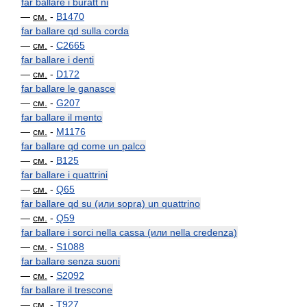
far ballare i buratt ni
—
см.
-
B1470
far ballare qd sulla corda
—
см.
-
C2665
far ballare i denti
—
см.
-
D172
far ballare le ganasce
—
см.
-
G207
far ballare il mento
—
см.
-
M1176
far ballare qd come un palco
—
см.
-
B125
far ballare i quattrini
—
см.
-
Q65
far ballare qd su (или sopra) un quattrino
—
см.
-
Q59
far ballare i sorci nella cassa (или nella credenza)
—
см.
-
S1088
far ballare senza suoni
—
см.
-
S2092
far ballare il trescone
—
см.
-
T927