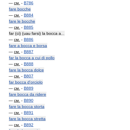
—
см.
-
B786
fare bocche
—
см.
-
B884
fare le bocche
—
см.
-
B885
far (ci) (uau farsi) la bocca a...
—
см.
-
B886
fare a bocca e borsa
—
см.
-
B887
far la bocca a cui di pollo
—
см.
-
B888
fare la bocca dolce
—
см.
-
B807
far bocca d'orciolo
—
см.
-
B889
fare bocca da ridere
—
см.
-
B890
fare la bocca storta
—
см.
-
B891
fare la bocca stretta
—
см.
-
B892