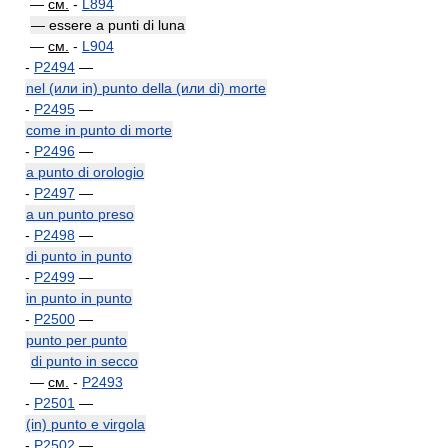
—
см.
-
L894
— essere a punti di luna
—
см.
-
L904
-
P2494
—
nel (или in) punto della (или di) morte
-
P2495
—
come in punto di morte
-
P2496
—
a punto di orologio
-
P2497
—
a un punto preso
-
P2498
—
di punto in punto
-
P2499
—
in punto in punto
-
P2500
—
punto per punto
di punto in secco
—
см.
-
P2493
-
P2501
—
(in) punto e virgola
-
P2502
—