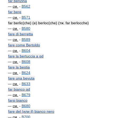
far benzina
—
см.
-
B562
far bere
—
см.
-
B571
far berlic(che) (e) berloc(che) (тж. far berlocche)
—
см.
-
B580
fare di berretta
—
см.
-
B589
fare come Bertoldo
—
см.
-
B604
fare la bertuccia a qd
—
см.
-
B608
fare la bestia
—
см.
-
B624
fare una bevuta
—
см.
-
B633
far bianco qd
—
см.
-
B679
farsi bianco
—
см.
-
B680
fare del (или il) bianco nero
—
см.
-
B700