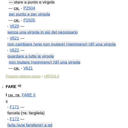
— stare a punto e virgola
—
см.
-
P2504
per punto e per virgola
—
см.
-
P2505
-
V620
—
senza una virgola in più del necessario
-
V621
—
non cambiare (или non mutare) (nemmeno) (di) una virgola
-
V622
—
guardare a tutte le virgole
non mutare (nemmeno) (di) una virgola
—
см.
-
V621
Frasario italiano-russo
VIRGOLA
>
FARE
4
I
см. тж.
FARE II
v
-
F171
—
farcela (тж. fargliela)
-
F172
—
farla (или fargliene) a qd