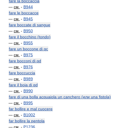
fare la boccaccia
—
см.
-
B944
fare le boccacce
—
см.
-
B945
fare boccate di sangue
—
см.
-
B950
fare il bocchino (tondo)
—
см.
-
B955
fare un boccone di qc
—
см.
-
B975
fare bocconi di qd
—
см.
-
B976
fare boccuccia
—
см.
-
B989
fare il boia di qd
—
см.
-
B990
fare di una bolla acquaiola un canchero (или una fistola)
—
см.
-
B995
far bollire e mal cuocere
—
см.
-
B1002
far bollire la pentola
—
см.
-
P1236