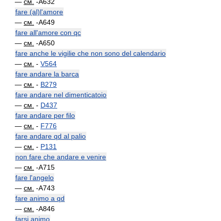
—
см.
-A632
fare (al)l'amore
—
см.
-A649
fare all'amore con qc
—
см.
-A650
fare anche le vigilie che non sono del calendario
—
см.
-
V564
fare andare la barca
—
см.
-
B279
fare andare nel dimenticatoio
—
см.
-
D437
fare andare per filo
—
см.
-
F776
fare andare qd al palio
—
см.
-
P131
non fare che andare e venire
—
см.
-A715
fare l'angelo
—
см.
-A743
fare animo a qd
—
см.
-A846
farsi animo