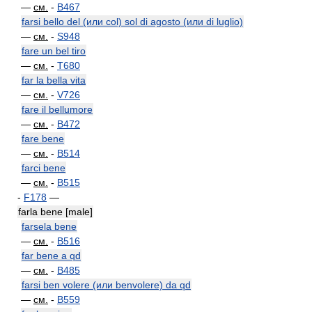
—
см.
-
B467
farsi bello del (или col) sol di agosto (или di luglio)
—
см.
-
S948
fare un bel tiro
—
см.
-
T680
far la bella vita
—
см.
-
V726
fare il bellumore
—
см.
-
B472
fare bene
—
см.
-
B514
farci bene
—
см.
-
B515
-
F178
—
farla bene [male]
farsela bene
—
см.
-
B516
far bene a qd
—
см.
-
B485
farsi ben volere (или benvolere) da qd
—
см.
-
B559