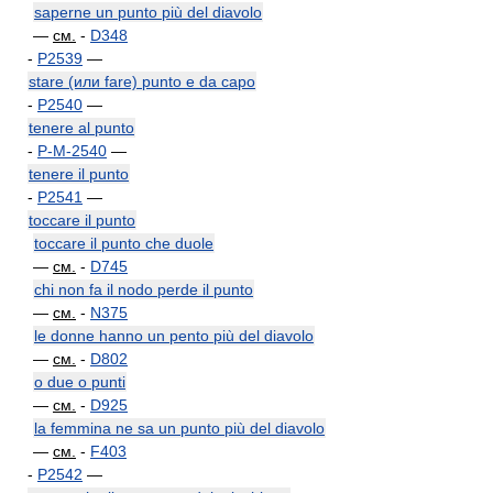
saperne un punto più del diavolo
—
см.
-
D348
-
P2539
—
stare (или fare) punto e da capo
-
P2540
—
tenere al punto
-
P-M-2540
—
tenere il punto
-
P2541
—
toccare il punto
toccare il punto che duole
—
см.
-
D745
chi non fa il nodo perde il punto
—
см.
-
N375
le donne hanno un pento più del diavolo
—
см.
-
D802
o due o punti
—
см.
-
D925
la femmina ne sa un punto più del diavolo
—
см.
-
F403
-
P2542
—