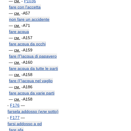
—
см.
-
P1036
fare con l'accetta
—
см.
-A57
non fare un accidente
—
см.
-A71
fare acqua
—
см.
-A157
fare acqua da occhi
—
см.
-A159
fare (l')acqua di papavero
—
см.
-A160
fare acqua da tutte le parti
—
см.
-A158
fare (I')acqua nel vaglio
—
см.
-A186
fare acqua da varie parti
—
см.
-A158
-
F176
—
farsela addosso (или sotto)
-
F177
—
farsi addosso a qd
fare afa