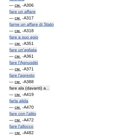
—
см.
-A306
fare un affare
—
см.
-A317
farne un affare di Stato
—
см.
-A318
fare a suo agio
—
см.
-A351
fare un'agliata
—
см.
-A361
fare l'Agnusdèi
—
см.
-A371
fare l'agresto
—
см.
-A388
fare ala (davanti) a...
—
см.
-A419
farla alida
—
см.
-A470
fare con l'alito
—
см.
-A472
fare l'allocco
—
см.
-A482