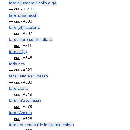
fare allungare il collo a qd
—
см.
-
C2101
fare almanacchi
—
см.
-A500
fare (al)l'altalena
—
см.
-A507
fare altare contro altare
—
см.
-A511
fare alt(o)
—
см.
-A548
farla alta
—
см.
-A529
far (l')alto e (il) basso
—
см.
-A539
fare alto là
—
см.
-A549
fare un'alzataccia
—
см.
-A579
fare l'Amleto
—
см.
-A628
fare ammenda (delle proprie colpe)