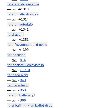
fare atto di presenza
—
см.
-A1313
fare un atto di stizza
—
см.
-A1314
fare un autodafé
—
см.
-A1341
farsi avanti
—
см.
-A1351
fare l'avvocato del d avolo
—
см.
-A1399
far baccano
—
см.
-
B14
far baciare il chiavistello
—
см.
-
C1710
far baco a qd
—
см.
-
B49
far baco baco
—
см.
-
B50
fare un baffo a qd
—
см.
-
B66
farsi baffi (или un baffo) di qc