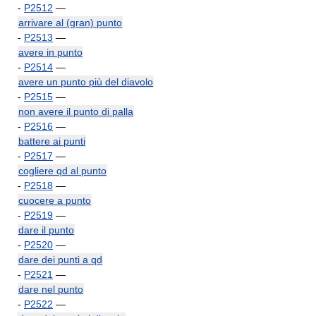
-
P2512
—
arrivare al (gran) punto
-
P2513
—
avere in punto
-
P2514
—
avere un punto più del diavolo
-
P2515
—
non avere il punto di palla
-
P2516
—
battere ai punti
-
P2517
—
cogliere qd al punto
-
P2518
—
cuocere a punto
-
P2519
—
dare il punto
-
P2520
—
dare dei punti a qd
-
P2521
—
dare nel punto
-
P2522
—