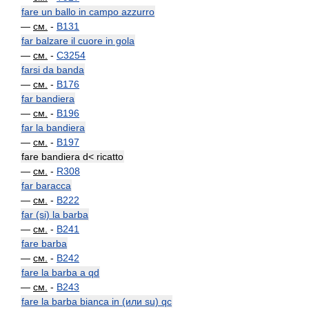
fare un ballo in campo azzurro
—
см.
-
B131
far balzare il cuore in gola
—
см.
-
C3254
farsi da banda
—
см.
-
B176
far bandiera
—
см.
-
B196
far la bandiera
—
см.
-
B197
fare bandiera d< ricatto
—
см.
-
R308
far baracca
—
см.
-
B222
far (si) la barba
—
см.
-
B241
fare barba
—
см.
-
B242
fare la barba a qd
—
см.
-
B243
fare la barba bianca in (или su) qc