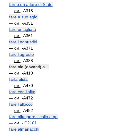
farne un affare di Stato
—
см.
-A318
fare a suo agio
—
см.
-A351
fare un'agliata
—
см.
-A361
fare l'Agnusdèi
—
см.
-A371
fare l'agresto
—
см.
-A388
fare ala (davanti) a...
—
см.
-A419
farla alida
—
см.
-A470
fare con l'alito
—
см.
-A472
fare l'allocco
—
см.
-A482
fare allungare il collo a qd
—
см.
-
C2101
fare almanacchi