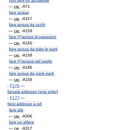
non fare un accidente
—
см.
-A71
fare acqua
—
см.
-A157
fare acqua da occhi
—
см.
-A159
fare (l')acqua di papavero
—
см.
-A160
fare acqua da tutte le parti
—
см.
-A158
fare (I')acqua nel vaglio
—
см.
-A186
fare acqua da varie parti
—
см.
-A158
-
F176
—
farsela addosso (или sotto)
-
F177
—
farsi addosso a qd
fare afa
—
см.
-A306
fare un affare
—
см.
-A317