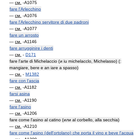
—
см.
-A1075
fare l'Arlecchino
—
см.
-A1076
fare l'Arlecchino servitore di due padroni
—
см.
-A1077
fare un arrosto
—
см.
-A1146
fare arrugginire i denti
—
см.
-
D171
fare l'arte di Michelaccio (и iu michelacclo, Michelasso) (:
mangiare, bere e an iare a spasso)
—
см.
-
M1382
fare con l'ascia
—
см.
-A1182
farsi asina
—
см.
-A1190
fare l'asino
—
см.
-A1206
fare come l'asino al catino (или al corbello, alla secchia)
—
см.
-A1210
fare come l'asino (dell'ortolano) che porta il vino e beve l'acqua