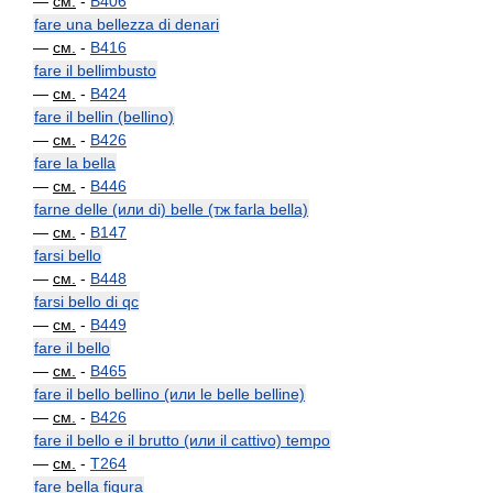
—
см.
-
B406
fare una bellezza di denari
—
см.
-
B416
fare il bellimbusto
—
см.
-
B424
fare il bellin (bellino)
—
см.
-
B426
fare la bella
—
см.
-
B446
farne delle (или di) belle (тж farla bella)
—
см.
-
B147
farsi bello
—
см.
-
B448
farsi bello di qc
—
см.
-
B449
fare il bello
—
см.
-
B465
fare il bello bellino (или le belle belline)
—
см.
-
B426
fare il bello e il brutto (или il cattivo) tempo
—
см.
-
T264
fare bella figura