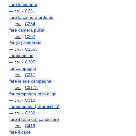
fare la camera
—
см.
-
C261
fare la camera ardente
—
см.
-
C254
fare camera pulita
—
см.
-
C262
far (la) camerata
—
см.
-
C2653
far cammino
—
см.
-
C305
far campagna
—
см.
-
C317
fare le sue campagne
—
см.
-
C3173
far campagna rasa di qc
—
см.
-
C318
far campana (all'orecchio)
—
см.
-
C332
fare il (или da) candeliere
—
см.
-
C419
fare il cane