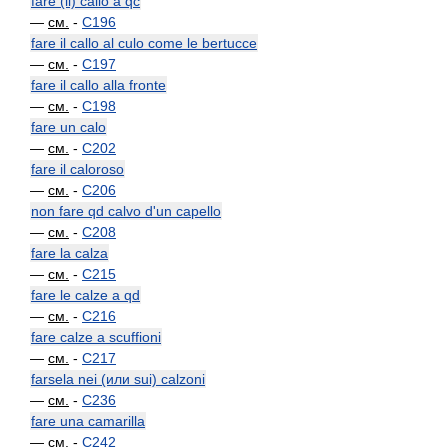
fare (il) callo a qc
—
см.
-
C196
fare il callo al culo come le bertucce
—
см.
-
C197
fare il callo alla fronte
—
см.
-
C198
fare un calo
—
см.
-
C202
fare il caloroso
—
см.
-
C206
non fare qd calvo d'un capello
—
см.
-
C208
fare la calza
—
см.
-
C215
fare le calze a qd
—
см.
-
C216
fare calze a scuffioni
—
см.
-
C217
farsela nei (или sui) calzoni
—
см.
-
C236
fare una camarilla
—
см.
-
C242