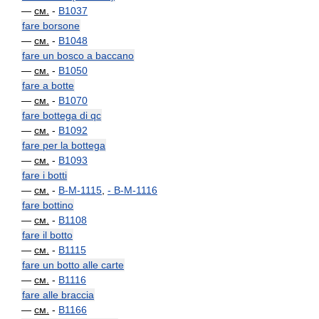
—
см.
-
B1037
fare borsone
—
см.
-
B1048
fare un bosco a baccano
—
см.
-
B1050
fare a botte
—
см.
-
B1070
fare bottega di qc
—
см.
-
B1092
fare per la bottega
—
см.
-
B1093
fare i botti
—
см.
-
B-M-1115
,
-
B-M-1116
fare bottino
—
см.
-
B1108
fare il botto
—
см.
-
B1115
fare un botto alle carte
—
см.
-
B1116
fare alle braccia
—
см.
-
B1166