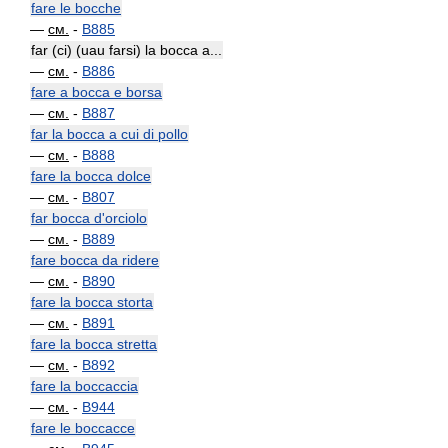
fare le bocche
—
см.
-
B885
far (ci) (uau farsi) la bocca a...
—
см.
-
B886
fare a bocca e borsa
—
см.
-
B887
far la bocca a cui di pollo
—
см.
-
B888
fare la bocca dolce
—
см.
-
B807
far bocca d'orciolo
—
см.
-
B889
fare bocca da ridere
—
см.
-
B890
fare la bocca storta
—
см.
-
B891
fare la bocca stretta
—
см.
-
B892
fare la boccaccia
—
см.
-
B944
fare le boccacce