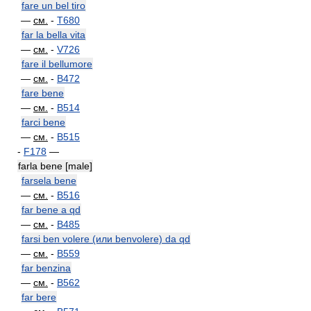
fare un bel tiro
—
см.
-
T680
far la bella vita
—
см.
-
V726
fare il bellumore
—
см.
-
B472
fare bene
—
см.
-
B514
farci bene
—
см.
-
B515
-
F178
—
farla bene [male]
farsela bene
—
см.
-
B516
far bene a qd
—
см.
-
B485
farsi ben volere (или benvolere) da qd
—
см.
-
B559
far benzina
—
см.
-
B562
far bere