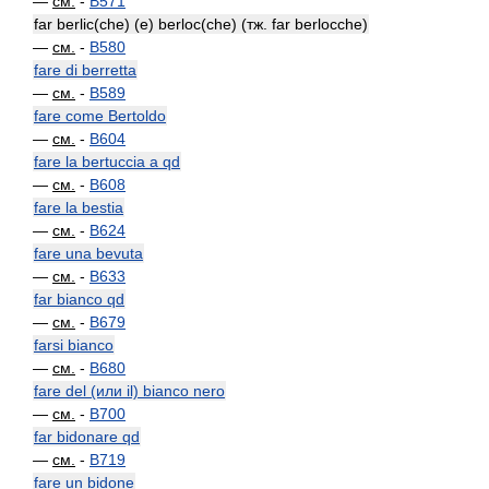
—
см.
-
B571
far berlic(che) (e) berloc(che) (тж. far berlocche)
—
см.
-
B580
fare di berretta
—
см.
-
B589
fare come Bertoldo
—
см.
-
B604
fare la bertuccia a qd
—
см.
-
B608
fare la bestia
—
см.
-
B624
fare una bevuta
—
см.
-
B633
far bianco qd
—
см.
-
B679
farsi bianco
—
см.
-
B680
fare del (или il) bianco nero
—
см.
-
B700
far bidonare qd
—
см.
-
B719
fare un bidone