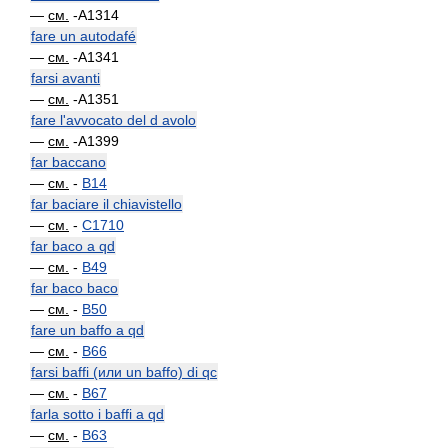
—
см.
-A1314
fare un autodafé
—
см.
-A1341
farsi avanti
—
см.
-A1351
fare l'avvocato del d avolo
—
см.
-A1399
far baccano
—
см.
-
B14
far baciare il chiavistello
—
см.
-
C1710
far baco a qd
—
см.
-
B49
far baco baco
—
см.
-
B50
fare un baffo a qd
—
см.
-
B66
farsi baffi (или un baffo) di qc
—
см.
-
B67
farla sotto i baffi a qd
—
см.
-
B63