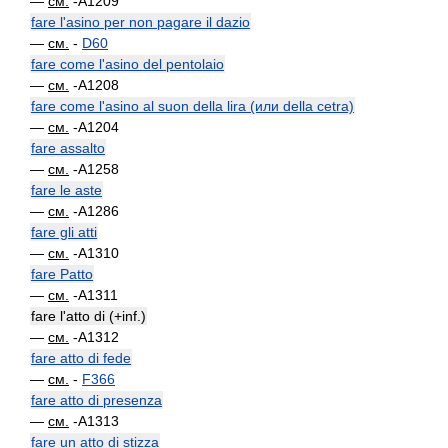
—
см.
-A1209
fare l'asino per non pagare il dazio
—
см.
-
D60
fare come l'asino del pentolaio
—
см.
-A1208
fare come l'asino al suon della lira (или della cetra)
—
см.
-A1204
fare assalto
—
см.
-A1258
fare le aste
—
см.
-A1286
fare gli atti
—
см.
-A1310
fare Patto
—
см.
-A1311
fare l'atto di (+inf.)
—
см.
-A1312
fare atto di fede
—
см.
-
F366
fare atto di presenza
—
см.
-A1313
fare un atto di stizza