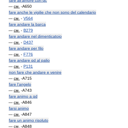
fare all'amore con qc
—
см.
-A650
fare anche le vigilie che non sono del calendario
—
см.
-
V564
fare andare la barca
—
см.
-
B279
fare andare nel dimenticatoio
—
см.
-
D437
fare andare per filo
—
см.
-
F776
fare andare qd al palio
—
см.
-
P131
non fare che andare e venire
—
см.
-A715
fare l'angelo
—
см.
-A743
fare animo a qd
—
см.
-A846
farsi animo
—
см.
-A847
fare un animo risoluto
—
см.
-A848