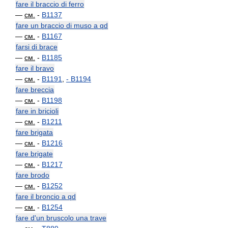
fare il braccio di ferro
—
см.
-
B1137
fare un braccio di muso a qd
—
см.
-
B1167
farsi di brace
—
см.
-
B1185
fare il bravo
—
см.
-
B1191
,
-
B1194
fare breccia
—
см.
-
B1198
fare in bricioli
—
см.
-
B1211
fare brigata
—
см.
-
B1216
fare brigate
—
см.
-
B1217
fare brodo
—
см.
-
B1252
fare il broncio a qd
—
см.
-
B1254
fare d'un bruscolo una trave