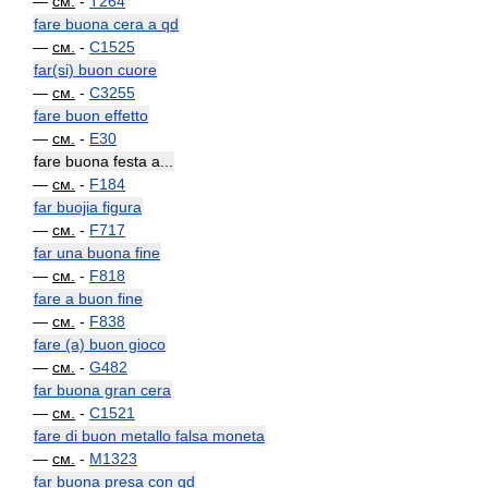
—
см.
-
T264
fare buona cera a qd
—
см.
-
C1525
far(si) buon cuore
—
см.
-
C3255
fare buon effetto
—
см.
-
E30
fare buona festa a...
—
см.
-
F184
far buojia figura
—
см.
-
F717
far una buona fine
—
см.
-
F818
fare a buon fine
—
см.
-
F838
fare (a) buon gioco
—
см.
-
G482
far buona gran cera
—
см.
-
C1521
fare di buon metallo falsa moneta
—
см.
-
M1323
far buona presa con qd