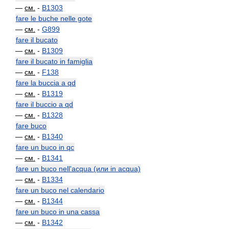
—
см.
-
B1303
fare le buche nelle gote
—
см.
-
G899
fare il bucato
—
см.
-
B1309
fare il bucato in famiglia
—
см.
-
F138
fare la buccia a qd
—
см.
-
B1319
fare il buccio a qd
—
см.
-
B1328
fare buco
—
см.
-
B1340
fare un buco in qc
—
см.
-
B1341
fare un buco nell'acqua (или in acqua)
—
см.
-
B1334
fare un buco nel calendario
—
см.
-
B1344
fare un buco in una cassa
—
см.
-
B1342