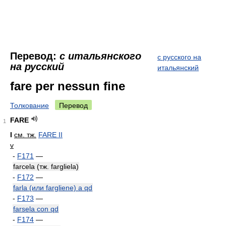
Перевод:
с итальянского
с русского на
на русский
итальянский
fare per nessun fine
Толкование
Перевод
FARE
1
I
см. тж.
FARE II
v
-
F171
—
farcela (тж. fargliela)
-
F172
—
farla (или fargliene) a qd
-
F173
—
farsela con qd
-
F174
—