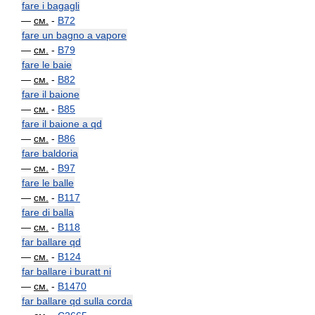
fare i bagagli
—
см.
-
B72
fare un bagno a vapore
—
см.
-
B79
fare le baie
—
см.
-
B82
fare il baione
—
см.
-
B85
fare il baione a qd
—
см.
-
B86
fare baldoria
—
см.
-
B97
fare le balle
—
см.
-
B117
fare di balla
—
см.
-
B118
far ballare qd
—
см.
-
B124
far ballare i buratt ni
—
см.
-
B1470
far ballare qd sulla corda