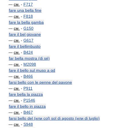
—
см.
-
F717
fare una bella fine
—
см.
-
F818
fare la bella gamba
—
см.
-
G150
fare il bel giovane
—
см.
-
G617
fare il bellimbusto
—
см.
-
B424
far bella mostra (di sé)
—
см.
-
M2098
fare il bello sul muso a qd
—
см.
-
B466
farsi bello con le penne del pavone
—
см.
-
P911
fare bella la piazza
—
см.
-
P1546
fare il bello in piazza
—
см.
-
B467
farsi bello del (или col) sol di agosto (или di luglio)
—
см.
-
S948