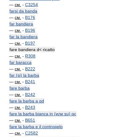
—
см.
-
C3254
farsi da banda
—
см.
-
B176
far bandiera
—
см.
-
B196
far la bandiera
—
см.
-
B197
fare bandiera d< ricatto
—
см.
-
R308
far baracca
—
см.
-
B222
far (si) la barba
—
см.
-
B241
fare barba
—
см.
-
B242
fare la barba a qd
—
см.
-
B243
fare la barba bianca in (или su) qc
—
см.
-
B651
fare la barba e il contropelo
—
см.
-
C2582