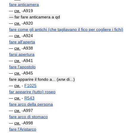
fare anticamera
—
см.
-A919
— far fare anticamera a qd
—
см.
-A920
fare come gli antichi (che tagliavano il fico per cogliere i fichi)
—
см.
-A924
fare all'aperta
—
см.
-A938
farsi apertura
—
см.
-A941
fare l'apostolo
—
см.
-A945
fare apparire il fondo a... (или di...)
—
см.
-
F1025
far apparire (tutto) roseo
—
см.
-
R543
fare arco della persona
—
см.
-A997
fare arco di stomaco
—
см.
-A998
fare l'Aristarco