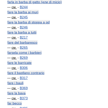
farla in barba di gatto (или di micio)
—
см.
-
B244
fare la barba ai muri
—
см.
-
B245
fare la barba di stoppa a qd
—
см.
-
B246
fare la barba a tutti
—
см.
-
B217
fare del barbaresco
—
см.
-
B265
farsela come i barbieri
—
см.
-
B269
fare le barricate
—
см.
-
B306
fare il bastlano contrario
—
см.
-
B317
fare i bauli
—
см.
-
B369
fare la bava
—
см.
-
B373
far becco