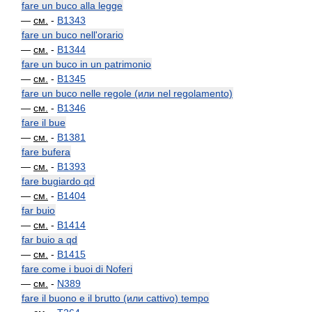
fare un buco alla legge
—
см.
-
B1343
fare un buco nell'orario
—
см.
-
B1344
fare un buco in un patrimonio
—
см.
-
B1345
fare un buco nelle regole (или nel regolamento)
—
см.
-
B1346
fare il bue
—
см.
-
B1381
fare bufera
—
см.
-
B1393
fare bugiardo qd
—
см.
-
B1404
far buio
—
см.
-
B1414
far buio a qd
—
см.
-
B1415
fare come i buoi di Noferi
—
см.
-
N389
fare il buono e il brutto (или cattivo) tempo