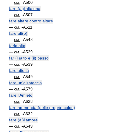
—
см.
-A500
fare (al)l'altalena
—
см.
-A507
fare altare contro altare
—
см.
-A511
fare alt(o)
—
см.
-A548
farla alta
—
см.
-A529
far (l')alto e (il) basso
—
см.
-A539
fare alto là
—
см.
-A549
fare un'alzataccia
—
см.
-A579
fare l'Amleto
—
см.
-A628
fare ammenda (delle proprie colpe)
—
см.
-A632
fare (al)l'amore
—
см.
-A649