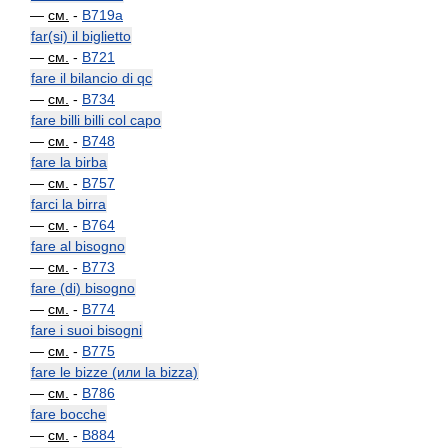
—
см.
-
B719a
far(si) il biglietto
—
см.
-
B721
fare il bilancio di qc
—
см.
-
B734
fare billi billi col capo
—
см.
-
B748
fare la birba
—
см.
-
B757
farci la birra
—
см.
-
B764
fare al bisogno
—
см.
-
B773
fare (di) bisogno
—
см.
-
B774
fare i suoi bisogni
—
см.
-
B775
fare le bizze (или la bizza)
—
см.
-
B786
fare bocche
—
см.
-
B884