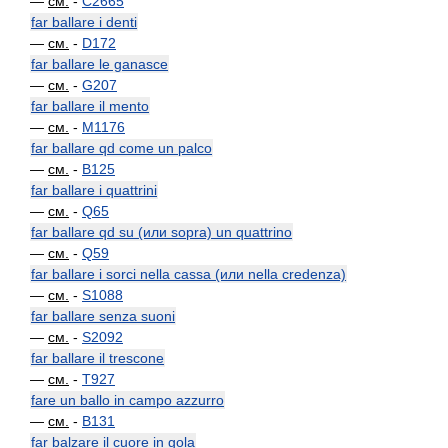
—
см.
-
C2665
far ballare i denti
—
см.
-
D172
far ballare le ganasce
—
см.
-
G207
far ballare il mento
—
см.
-
M1176
far ballare qd come un palco
—
см.
-
B125
far ballare i quattrini
—
см.
-
Q65
far ballare qd su (или sopra) un quattrino
—
см.
-
Q59
far ballare i sorci nella cassa (или nella credenza)
—
см.
-
S1088
far ballare senza suoni
—
см.
-
S2092
far ballare il trescone
—
см.
-
T927
fare un ballo in campo azzurro
—
см.
-
B131
far balzare il cuore in gola