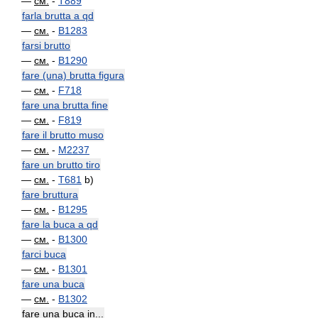
—
см.
-
T889
farla brutta a qd
—
см.
-
B1283
farsi brutto
—
см.
-
B1290
fare (una) brutta figura
—
см.
-
F718
fare una brutta fine
—
см.
-
F819
fare il brutto muso
—
см.
-
M2237
fare un brutto tiro
—
см.
-
T681
b)
fare bruttura
—
см.
-
B1295
fare la buca a qd
—
см.
-
B1300
farci buca
—
см.
-
B1301
fare una buca
—
см.
-
B1302
fare una buca in...