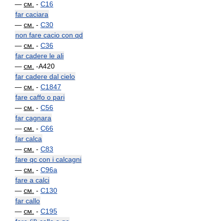
—
см.
-
C16
far caciara
—
см.
-
C30
non fare cacio con qd
—
см.
-
C36
far cadere le ali
—
см.
-A420
far cadere dal cielo
—
см.
-
C1847
fare caffo o pari
—
см.
-
C56
far cagnara
—
см.
-
C66
far calca
—
см.
-
C83
fare qc con i calcagni
—
см.
-
C96a
fare a calci
—
см.
-
C130
far callo
—
см.
-
C195