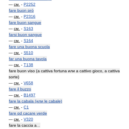
—
см.
-
P2252
fare buon prò
—
см.
-
P2316
fare buon sangue
—
см.
-
S163
farsi buon sangue
—
см.
-
S164
fare una buona scuola
—
см.
-
S510
far una buona tavola
—
см.
-
T138
fare buon viso (a cattiva fortuna или a cattivo gioco, a cattiva
sorte)
—
см.
-
V658
fare il buzzo
—
см.
-
B1497
fare la cabala (или le cabale)
—
см.
-
C1
fare qd cacare verde
—
см.
-
V320
fare la caccia a...