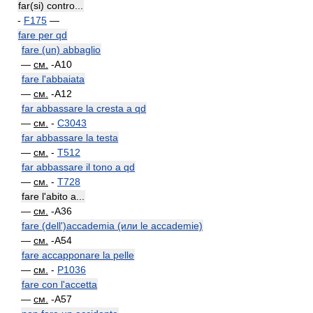
far(si) contro...
-
F175
—
fare per qd
fare (un) abbaglio
—
см.
-A10
fare l'abbaiata
—
см.
-A12
far abbassare la cresta a qd
—
см.
-
C3043
far abbassare la testa
—
см.
-
T512
far abbassare il tono a qd
—
см.
-
T728
fare l'abito a...
—
см.
-A36
fare (dell')accademia (или le accademie)
—
см.
-A54
fare accapponare la pelle
—
см.
-
P1036
fare con l'accetta
—
см.
-A57