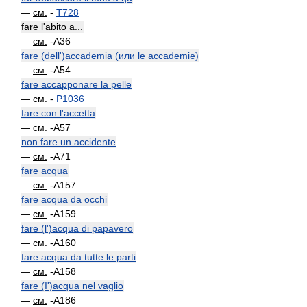
—
см.
-
T728
fare l'abito a...
—
см.
-A36
fare (dell')accademia (или le accademie)
—
см.
-A54
fare accapponare la pelle
—
см.
-
P1036
fare con l'accetta
—
см.
-A57
non fare un accidente
—
см.
-A71
fare acqua
—
см.
-A157
fare acqua da occhi
—
см.
-A159
fare (l')acqua di papavero
—
см.
-A160
fare acqua da tutte le parti
—
см.
-A158
fare (I')acqua nel vaglio
—
см.
-A186