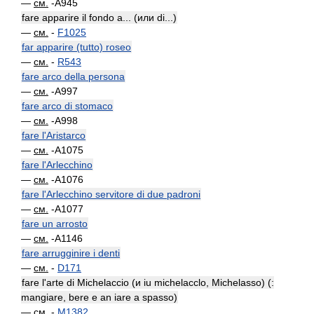
—
см.
-A945
fare apparire il fondo a... (или di...)
—
см.
-
F1025
far apparire (tutto) roseo
—
см.
-
R543
fare arco della persona
—
см.
-A997
fare arco di stomaco
—
см.
-A998
fare l'Aristarco
—
см.
-A1075
fare l'Arlecchino
—
см.
-A1076
fare l'Arlecchino servitore di due padroni
—
см.
-A1077
fare un arrosto
—
см.
-A1146
fare arrugginire i denti
—
см.
-
D171
fare l'arte di Michelaccio (и iu michelacclo, Michelasso) (:
mangiare, bere e an iare a spasso)
—
см.
-
M1382