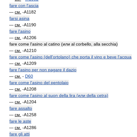
fare con l'ascia
—
см.
-A1182
farsi asina
—
см.
-A1190
fare l'asino
—
см.
-A1206
fare come l'asino al catino (или al corbello, alla secchia)
—
см.
-A1210
fare come l'asino (dell'ortolano) che porta il vino e beve l'acqua
—
см.
-A1209
fare l'asino per non pagare il dazio
—
см.
-
D60
fare come l'asino del pentolaio
—
см.
-A1208
fare come l'asino al suon della lira (или della cetra)
—
см.
-A1204
fare assalto
—
см.
-A1258
fare le aste
—
см.
-A1286
fare gli atti