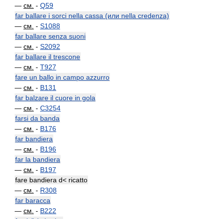
—
см.
-
Q59
far ballare i sorci nella cassa (или nella credenza)
—
см.
-
S1088
far ballare senza suoni
—
см.
-
S2092
far ballare il trescone
—
см.
-
T927
fare un ballo in campo azzurro
—
см.
-
B131
far balzare il cuore in gola
—
см.
-
C3254
farsi da banda
—
см.
-
B176
far bandiera
—
см.
-
B196
far la bandiera
—
см.
-
B197
fare bandiera d< ricatto
—
см.
-
R308
far baracca
—
см.
-
B222