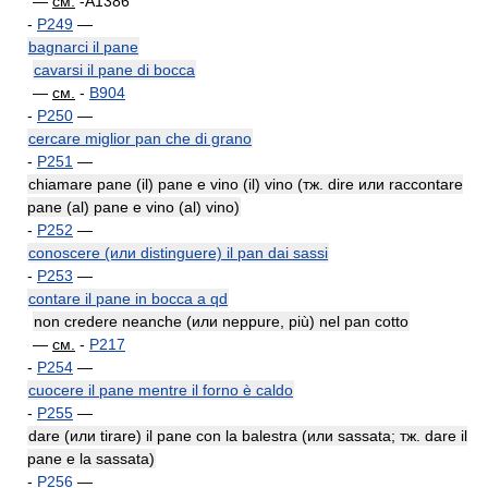
—
см.
-A1386
-
P249
—
bagnarci il pane
cavarsi il pane di bocca
—
см.
-
B904
-
P250
—
cercare miglior pan che di grano
-
P251
—
chiamare pane (il) pane e vino (il) vino (тж. dire или raccontare
pane (al) pane e vino (al) vino)
-
P252
—
conoscere (или distinguere) il pan dai sassi
-
P253
—
contare il pane in bocca a qd
non credere neanche (или neppure, più) nel pan cotto
—
см.
-
P217
-
P254
—
cuocere il pane mentre il forno è caldo
-
P255
—
dare (или tirare) il pane con la balestra (или sassata; тж. dare il
pane e la sassata)
-
P256
—