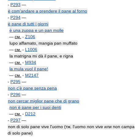
-
P293
—
è com'andare a prendere il pane al forno
-
P294
—
è pane di tutti i giorni
è una zuppa e un pan molle
—
см.
-
Z106
lupo affamato, mangia pan muffato
—
см.
-
L1006
la matrigna mi dà il pane, e rigna
—
см.
-
M934
la mula vuol il pane!
—
см.
-
M2147
-
P295
—
non c'è pane senza pena
-
P296
—
non cercar miglior pane che di grano
non è pane per i suoi denti
—
см.
-
D212
-
P297
—
non di solo pane vive l'uomo (тж. l'uomo non vive или non campa
di solo pane)