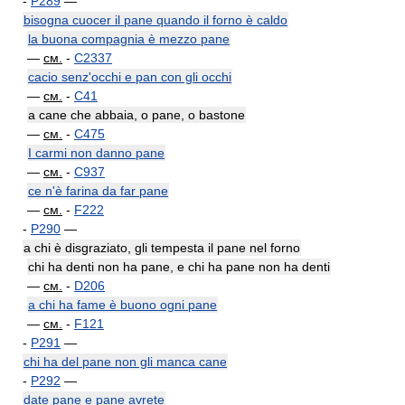
-
P289
—
bisogna cuocer il pane quando il forno è caldo
la buona compagnia è mezzo pane
—
см.
-
C2337
cacio senz'occhi e pan con gli occhi
—
см.
-
C41
a cane che abbaia, o pane, o bastone
—
см.
-
C475
I carmi non danno pane
—
см.
-
C937
ce n'è farina da far pane
—
см.
-
F222
-
P290
—
a chi è disgraziato, gli tempesta il pane nel forno
chi ha denti non ha pane, e chi ha pane non ha denti
—
см.
-
D206
a chi ha fame è buono ogni pane
—
см.
-
F121
-
P291
—
chi ha del pane non gli manca cane
-
P292
—
date pane e pane avrete