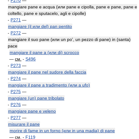
-
P270
—
mangiare pane e acqua (или pane e cipolla, pane e pane, pane e
coltello, pane e sputacelo, agli e cipolle)
-
P271
—
mangiare (il или del) pan pentito
-
P272
—
mangiare il suo pane (или un po', un pezzo di pane) in (santa)
pace
mangiare il рапе а (или di) scrocco
—
см.
-
S496
-
P273
—
mangiare il pane nel sudore della faccia
-
P274
—
mangiare il pane a tradimento (или a ufo)
-
P275
—
mangiare (un) pane tribolato
-
P276
—
mangiare pane e veleno
-
P277
—
misurare il pane
morire di fame in un forno (или in una madia) di pane
—
см.
-
F119