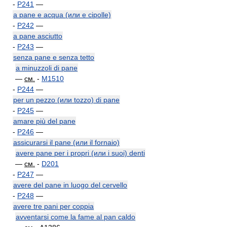
-
P241
—
a pane e acqua (или e cipolle)
-
P242
—
a pane asciutto
-
P243
—
senza pane e senza tetto
a minuzzoli di рапе
—
см.
-
M1510
-
P244
—
per un pezzo (или tozzo) di pane
-
P245
—
amare più del pane
-
P246
—
assicurarsi il pane (или il fornaio)
avere pane per i propri (или i suoi) denti
—
см.
-
D201
-
P247
—
avere del pane in luogo del cervello
-
P248
—
avere tre pani per coppia
avventarsi come la fame al pan caldo