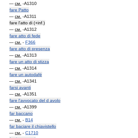
—
см.
-A1310
fare Patto
—
см.
-A1311
fare l'atto di (+inf.)
—
см.
-A1312
fare atto di fede
—
см.
-
F366
fare atto di presenza
—
см.
-A1313
fare un atto di stizza
—
см.
-A1314
fare un autodafé
—
см.
-A1341
farsi avanti
—
см.
-A1351
fare l'avvocato del d avolo
—
см.
-A1399
far baccano
—
см.
-
B14
far baciare il chiavistello
—
см.
-
C1710