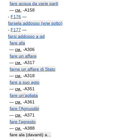
fare acqua da varie parti
—
см.
-A158
-
F176
—
farsela addosso (или sotto)
-
F177
—
farsi addosso a qd
fare afa
—
см.
-A306
fare un affare
—
см.
-A317
farne un affare di Stato
—
см.
-A318
fare a suo agio
—
см.
-A351
fare un'agliata
—
см.
-A361
fare l'Agnusdèi
—
см.
-A371
fare l'agresto
—
см.
-A388
fare ala (davanti) a...