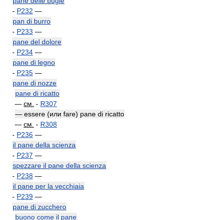
pane delle bugie
-
P232
—
pan di burro
-
P233
—
pane del dolore
-
P234
—
pane di legno
-
P235
—
pane di nozze
pane di ricatto
—
см.
-
R307
— essere (или fare) pane di ricatto
—
см.
-
R308
-
P236
—
il pane della scienza
-
P237
—
spezzare il pane della scienza
-
P238
—
il pane per la vecchiaia
-
P239
—
pane di zucchero
buono come il рапе