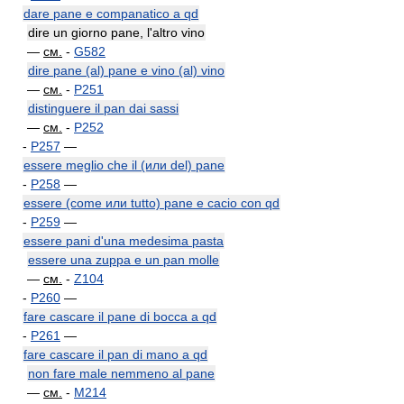
dare pane e companatico a qd
dire un giorno pane, l'altro vino
—
см.
-
G582
dire pane (al) pane e vino (al) vino
—
см.
-
P251
distinguere il pan dai sassi
—
см.
-
P252
-
P257
—
essere meglio che il (или del) pane
-
P258
—
essere (come или tutto) pane e cacio con qd
-
P259
—
essere pani d'una medesima pasta
essere una zuppa e un pan molle
—
см.
-
Z104
-
P260
—
fare cascare il pane di bocca a qd
-
P261
—
fare cascare il pan di mano a qd
non fare male nemmeno al pane
—
см.
-
M214