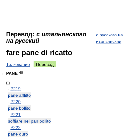
Перевод:
с итальянского
с русского на
на русский
итальянский
fare pane di ricatto
Толкование
Перевод
PANE
1
m
-
P219
—
pane afflitto
-
P220
—
pane bollito
-
P221
—
soffiare nel pan bollito
-
P222
—
pane duro