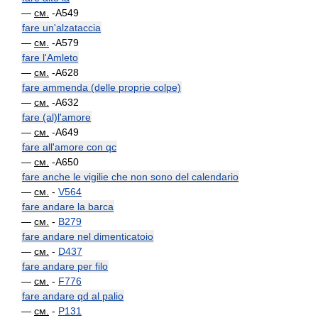
—
см.
-A549
fare un'alzataccia
—
см.
-A579
fare l'Amleto
—
см.
-A628
fare ammenda (delle proprie colpe)
—
см.
-A632
fare (al)l'amore
—
см.
-A649
fare all'amore con qc
—
см.
-A650
fare anche le vigilie che non sono del calendario
—
см.
-
V564
fare andare la barca
—
см.
-
B279
fare andare nel dimenticatoio
—
см.
-
D437
fare andare per filo
—
см.
-
F776
fare andare qd al palio
—
см.
-
P131