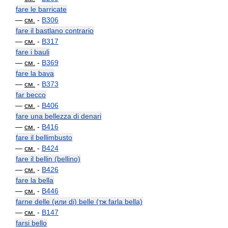
fare le barricate
—
см.
-
B306
fare il bastlano contrario
—
см.
-
B317
fare i bauli
—
см.
-
B369
fare la bava
—
см.
-
B373
far becco
—
см.
-
B406
fare una bellezza di denari
—
см.
-
B416
fare il bellimbusto
—
см.
-
B424
fare il bellin (bellino)
—
см.
-
B426
fare la bella
—
см.
-
B446
farne delle (или di) belle (тж farla bella)
—
см.
-
B147
farsi bello