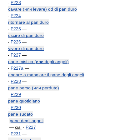
-
P223
—
cavare (или levare) qd di pan duro
-
P224
—
ritornare al pan duro
-
P225
—
uscire di pan duro
-
P226
—
vivere di pan duro
-
P227
—
pane mistico (или degli angeli)
-
P227a
—
andare a mangiare il pane degli angeli
-
P228
—
pane perso (или perduto)
-
P229
—
pane quotidiano
-
P230
—
pane sudato
pane degli angeli
—
см.
-
P227
-
P231
—