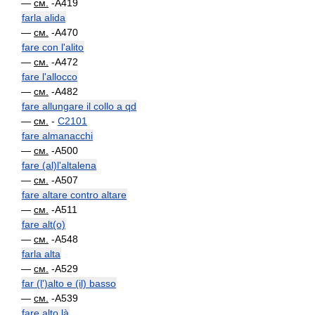
—
см.
-A419
farla alida
—
см.
-A470
fare con l'alito
—
см.
-A472
fare l'allocco
—
см.
-A482
fare allungare il collo a qd
—
см.
-
C2101
fare almanacchi
—
см.
-A500
fare (al)l'altalena
—
см.
-A507
fare altare contro altare
—
см.
-A511
fare alt(o)
—
см.
-A548
farla alta
—
см.
-A529
far (l')alto e (il) basso
—
см.
-A539
fare alto là