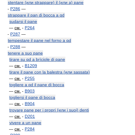
stentare (или strappare) il (или a) pane
-
P286
—
strappare il pan di bocca a qd
sudarsi il pane
—
см.
-
P264
-
P287
—
tempestare il pane nel forno a qd
-
P288
—
tenere a suo pane
tirare su qd a brìciole di pane
—
см.
-
B1209
tirare il pane con la balestra (или sassata)
—
см.
-
P255
togliere a qd il pane di bocca
—
см.
-
B903
togliersi il pane di bocca
—
см.
-
B904
trovare pane per i propri (или i suoi) denti
—
см.
-
D201
vivere a un pane
—
см.
-
P284