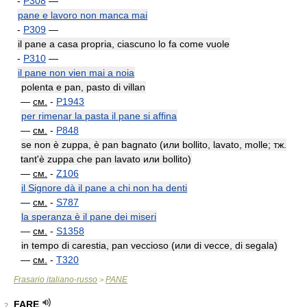
-
P308
—
pane e lavoro non manca mai
-
P309
—
il pane a casa propria, ciascuno lo fa come vuole
-
P310
—
il pane non vien mai a noia
polenta e pan, pasto di villan
—
см.
-
P1943
per rimenar la pasta il pane si affina
—
см.
-
P848
se non è zuppa, è pan bagnato (или bollito, lavato, molle; тж.
tant'è zuppa che pan lavato или bollito)
—
см.
-
Z106
il Signore dà il pane a chi non ha denti
—
см.
-
S787
la speranza è il pane dei miseri
—
см.
-
S1358
in tempo di carestia, pan veccioso (или di vecce, di segala)
—
см.
-
T320
Frasario italiano-russo
PANE
>
FARE
2