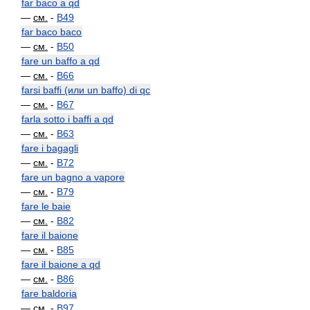
far baco a qd
—
см.
-
B49
far baco baco
—
см.
-
B50
fare un baffo a qd
—
см.
-
B66
farsi baffi (или un baffo) di qc
—
см.
-
B67
farla sotto i baffi a qd
—
см.
-
B63
fare i bagagli
—
см.
-
B72
fare un bagno a vapore
—
см.
-
B79
fare le baie
—
см.
-
B82
fare il baione
—
см.
-
B85
fare il baione a qd
—
см.
-
B86
fare baldoria
—
см.
-
B97