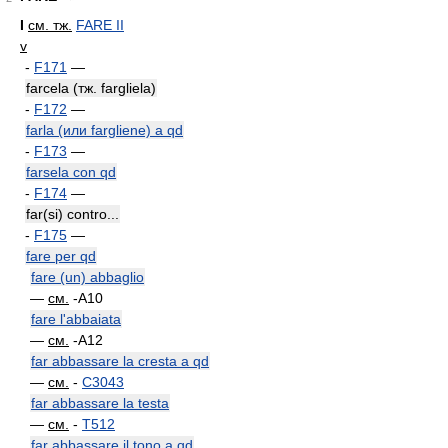
I
см. тж.
FARE II
v
-
F171
—
farcela (тж. fargliela)
-
F172
—
farla (или fargliene) a qd
-
F173
—
farsela con qd
-
F174
—
far(si) contro...
-
F175
—
fare per qd
fare (un) abbaglio
—
см.
-A10
fare l'abbaiata
—
см.
-A12
far abbassare la cresta a qd
—
см.
-
C3043
far abbassare la testa
—
см.
-
T512
far abbassare il tono a qd