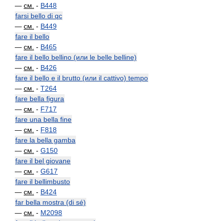
—
см.
-
B448
farsi bello di qc
—
см.
-
B449
fare il bello
—
см.
-
B465
fare il bello bellino (или le belle belline)
—
см.
-
B426
fare il bello e il brutto (или il cattivo) tempo
—
см.
-
T264
fare bella figura
—
см.
-
F717
fare una bella fine
—
см.
-
F818
fare la bella gamba
—
см.
-
G150
fare il bel giovane
—
см.
-
G617
fare il bellimbusto
—
см.
-
B424
far bella mostra (di sé)
—
см.
-
M2098