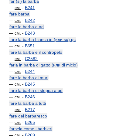
far (si) la barba
—
см.
-
B241
fare barba
—
см.
-
B242
fare la barba a qd
—
см.
-
B243
fare la barba bianca in (или su) qc
—
см.
-
B651
fare la barba e il contropelo
—
см.
-
C2582
farla in barba di gatto (или di micio)
—
см.
-
B244
fare la barba ai muri
—
см.
-
B245
fare la barba di stoppa a qd
—
см.
-
B246
fare la barba a tutti
—
см.
-
B217
fare del barbaresco
—
см.
-
B265
farsela come i barbieri
—
см.
-
B269