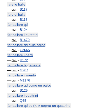
fare le balle
—
см.
-
B117
fare di balla
—
см.
-
B118
far ballare qd
—
см.
-
B124
far ballare i buratt ni
—
см.
-
B1470
far ballare qd sulla corda
—
см.
-
C2665
far ballare i denti
—
см.
-
D172
far ballare le ganasce
—
см.
-
G207
far ballare il mento
—
см.
-
M1176
far ballare qd come un palco
—
см.
-
B125
far ballare i quattrini
—
см.
-
Q65
far ballare qd su (или sopra) un quattrino