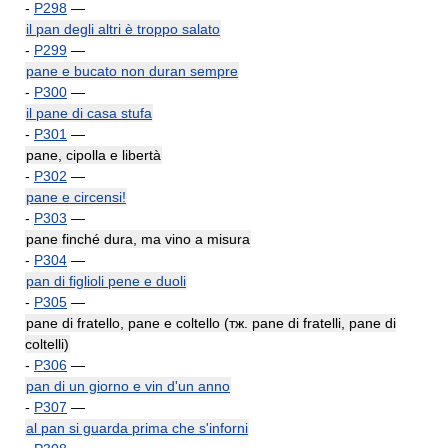
-
P298
—
il pan degli altri è troppo salato
-
P299
—
pane e bucato non duran sempre
-
P300
—
il pane di casa stufa
-
P301
—
pane, cipolla e libertà
-
P302
—
pane e circensi!
-
P303
—
pane finché dura, ma vino a misura
-
P304
—
pan di figlioli pene e duoli
-
P305
—
pane di fratello, pane e coltello (тж. pane di fratelli, pane di
coltelli)
-
P306
—
pan di un giorno e vin d'un anno
-
P307
—
al pan si guarda prima che s'inforni