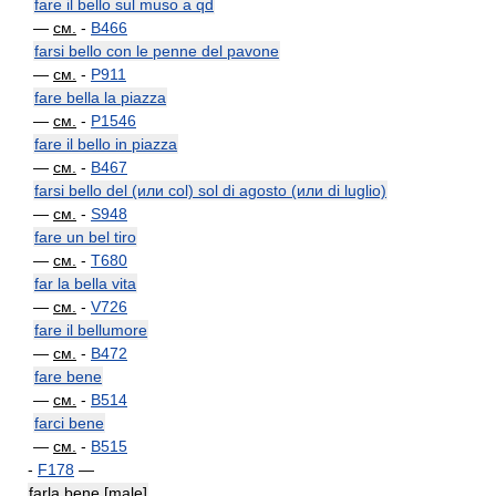
fare il bello sul muso a qd
—
см.
-
B466
farsi bello con le penne del pavone
—
см.
-
P911
fare bella la piazza
—
см.
-
P1546
fare il bello in piazza
—
см.
-
B467
farsi bello del (или col) sol di agosto (или di luglio)
—
см.
-
S948
fare un bel tiro
—
см.
-
T680
far la bella vita
—
см.
-
V726
fare il bellumore
—
см.
-
B472
fare bene
—
см.
-
B514
farci bene
—
см.
-
B515
-
F178
—
farla bene [male]