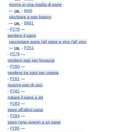
morire in una madia di pane
—
см.
-
M45
nicchiare a pan bianco
—
см.
-
B681
-
P278
—
perdere il pane
raccontare pane (al) pane e vino (al) vino
—
см.
-
P251
-
P279
—
rendere pan per focaccia
-
P280
—
rendere tre pani per coppia
-
P281
—
riuscire pan di ceci
-
P282
—
rubare il pane a qd
-
P283
—
stare all'altrui pane
-
P284
—
stare (или vivere) a un pane
-
P285
—