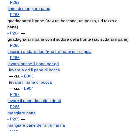
-
P262
—
finire di mangiare pane
-
P263
—
guadagnarsi il pane (или un boccone, un pezzo, uri tozzo di
pane)
-
P264
—
guadagnarsi il pane con il sudore della fronte (тж. sudarsi il pane)
-
P265
—
lasciare andare due (или tre) pani per coppia
-
P266
—
levarsi anche il pane per qd
levare a qd il pane di bocca
—
см.
-
B903
levarsi II nane di bocca
—
см.
-
B904
-
P267
—
levare il pane da sotto i denti
-
P268
—
mangiare pane
-
P269
—
mangiare pane dell'altrui farina