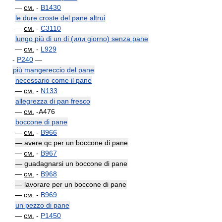
—
см.
-
B1430
le dure croste del pane altrui
—
см.
-
C3110
lungo più di un di (или giorno) senza pane
—
см.
-
L929
-
P240
—
più mangereccio del pane
necessario come il pane
—
см.
-
N133
allegrezza di pan fresco
—
см.
-A476
boccone di pane
—
см.
-
B966
— avere qc per un boccone di pane
—
см.
-
B967
— guadagnarsi un boccone di pane
—
см.
-
B968
— lavorare per un boccone di pane
—
см.
-
B969
un pezzo di pane
—
см.
-
P1450