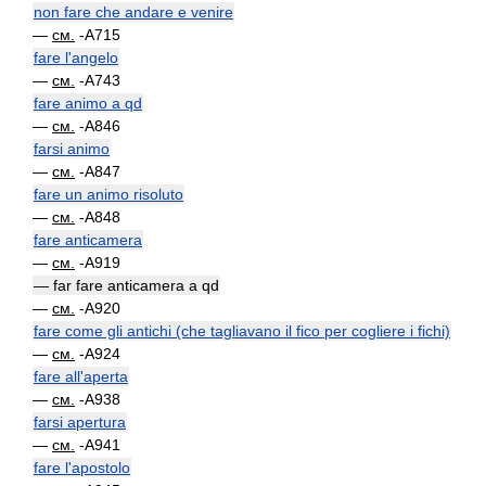
non fare che andare e venire
—
см.
-A715
fare l'angelo
—
см.
-A743
fare animo a qd
—
см.
-A846
farsi animo
—
см.
-A847
fare un animo risoluto
—
см.
-A848
fare anticamera
—
см.
-A919
— far fare anticamera a qd
—
см.
-A920
fare come gli antichi (che tagliavano il fico per cogliere i fichi)
—
см.
-A924
fare all'aperta
—
см.
-A938
farsi apertura
—
см.
-A941
fare l'apostolo