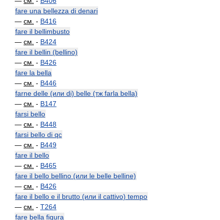
—
см.
-
B406
fare una bellezza di denari
—
см.
-
B416
fare il bellimbusto
—
см.
-
B424
fare il bellin (bellino)
—
см.
-
B426
fare la bella
—
см.
-
B446
farne delle (или di) belle (тж farla bella)
—
см.
-
B147
farsi bello
—
см.
-
B448
farsi bello di qc
—
см.
-
B449
fare il bello
—
см.
-
B465
fare il bello bellino (или le belle belline)
—
см.
-
B426
fare il bello e il brutto (или il cattivo) tempo
—
см.
-
T264
fare bella figura