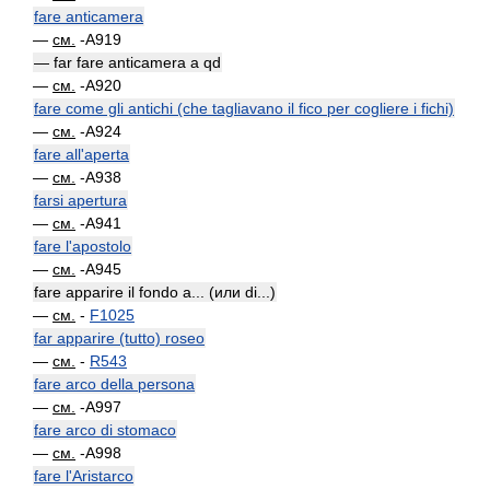
fare anticamera
—
см.
-A919
— far fare anticamera a qd
—
см.
-A920
fare come gli antichi (che tagliavano il fico per cogliere i fichi)
—
см.
-A924
fare all'aperta
—
см.
-A938
farsi apertura
—
см.
-A941
fare l'apostolo
—
см.
-A945
fare apparire il fondo a... (или di...)
—
см.
-
F1025
far apparire (tutto) roseo
—
см.
-
R543
fare arco della persona
—
см.
-A997
fare arco di stomaco
—
см.
-A998
fare l'Aristarco