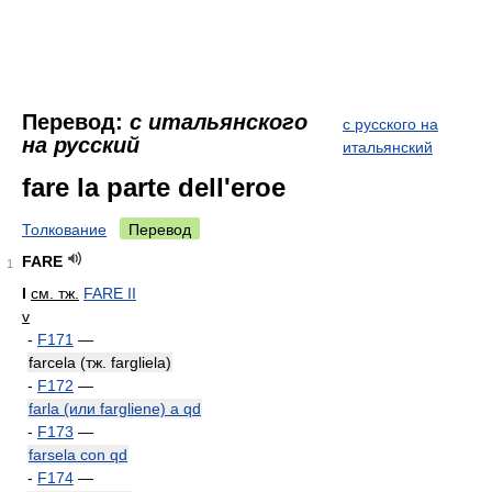
Перевод:
с итальянского
с русского на
на русский
итальянский
fare la parte dell'eroe
Толкование
Перевод
FARE
1
I
см. тж.
FARE II
v
-
F171
—
farcela (тж. fargliela)
-
F172
—
farla (или fargliene) a qd
-
F173
—
farsela con qd
-
F174
—