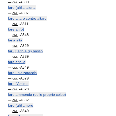
—
см.
-A500
fare (al)l'altalena
—
см.
-A507
fare altare contro altare
—
см.
-A511
fare alt(o)
—
см.
-A548
farla alta
—
см.
-A529
far (l')alto e (il) basso
—
см.
-A539
fare alto là
—
см.
-A549
fare un'alzataccia
—
см.
-A579
fare l'Amleto
—
см.
-A628
fare ammenda (delle proprie colpe)
—
см.
-A632
fare (al)l'amore
—
см.
-A649