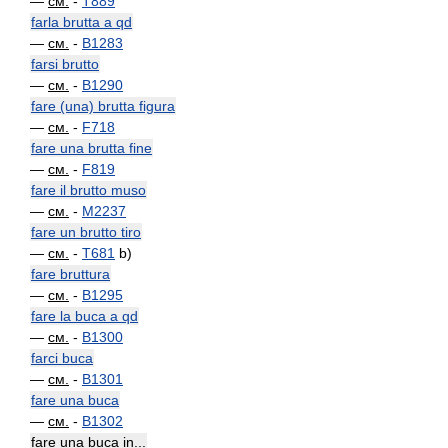
—
см.
-
T889
farla brutta a qd
—
см.
-
B1283
farsi brutto
—
см.
-
B1290
fare (una) brutta figura
—
см.
-
F718
fare una brutta fine
—
см.
-
F819
fare il brutto muso
—
см.
-
M2237
fare un brutto tiro
—
см.
-
T681
b)
fare bruttura
—
см.
-
B1295
fare la buca a qd
—
см.
-
B1300
farci buca
—
см.
-
B1301
fare una buca
—
см.
-
B1302
fare una buca in...