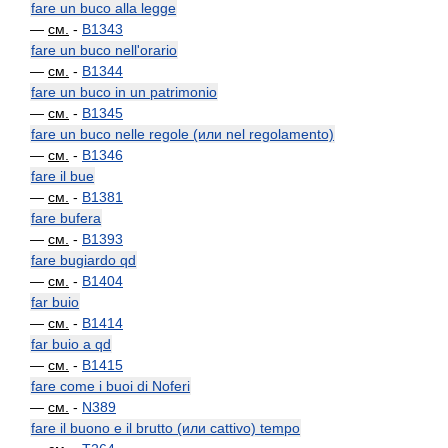
fare un buco alla legge
—
см.
-
B1343
fare un buco nell'orario
—
см.
-
B1344
fare un buco in un patrimonio
—
см.
-
B1345
fare un buco nelle regole (или nel regolamento)
—
см.
-
B1346
fare il bue
—
см.
-
B1381
fare bufera
—
см.
-
B1393
fare bugiardo qd
—
см.
-
B1404
far buio
—
см.
-
B1414
far buio a qd
—
см.
-
B1415
fare come i buoi di Noferi
—
см.
-
N389
fare il buono e il brutto (или cattivo) tempo