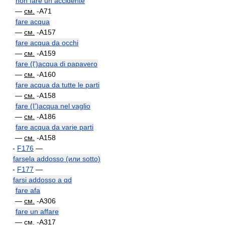
non fare un accidente
—
см.
-A71
fare acqua
—
см.
-A157
fare acqua da occhi
—
см.
-A159
fare (l')acqua di papavero
—
см.
-A160
fare acqua da tutte le parti
—
см.
-A158
fare (I')acqua nel vaglio
—
см.
-A186
fare acqua da varie parti
—
см.
-A158
-
F176
—
farsela addosso (или sotto)
-
F177
—
farsi addosso a qd
fare afa
—
см.
-A306
fare un affare
—
см.
-A317