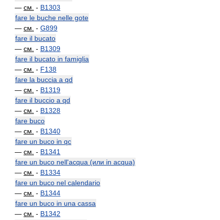
—
см.
-
B1303
fare le buche nelle gote
—
см.
-
G899
fare il bucato
—
см.
-
B1309
fare il bucato in famiglia
—
см.
-
F138
fare la buccia a qd
—
см.
-
B1319
fare il buccio a qd
—
см.
-
B1328
fare buco
—
см.
-
B1340
fare un buco in qc
—
см.
-
B1341
fare un buco nell'acqua (или in acqua)
—
см.
-
B1334
fare un buco nel calendario
—
см.
-
B1344
fare un buco in una cassa
—
см.
-
B1342