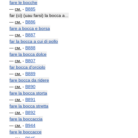
fare le bocche
—
см.
-
B885
far (ci) (uau farsi) la bocca a...
—
см.
-
B886
fare a bocca e borsa
—
см.
-
B887
far la bocca a cui di pollo
—
см.
-
B888
fare la bocca dolce
—
см.
-
B807
far bocca d'orciolo
—
см.
-
B889
fare bocca da ridere
—
см.
-
B890
fare la bocca storta
—
см.
-
B891
fare la bocca stretta
—
см.
-
B892
fare la boccaccia
—
см.
-
B944
fare le boccacce