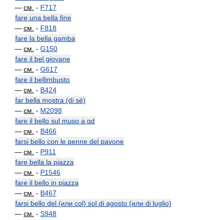
—
см.
-
F717
fare una bella fine
—
см.
-
F818
fare la bella gamba
—
см.
-
G150
fare il bel giovane
—
см.
-
G617
fare il bellimbusto
—
см.
-
B424
far bella mostra (di sé)
—
см.
-
M2098
fare il bello sul muso a qd
—
см.
-
B466
farsi bello con le penne del pavone
—
см.
-
P911
fare bella la piazza
—
см.
-
P1546
fare il bello in piazza
—
см.
-
B467
farsi bello del (или col) sol di agosto (или di luglio)
—
см.
-
S948