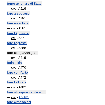
farne un affare di Stato
—
см.
-A318
fare a suo agio
—
см.
-A351
fare un'agliata
—
см.
-A361
fare l'Agnusdèi
—
см.
-A371
fare l'agresto
—
см.
-A388
fare ala (davanti) a...
—
см.
-A419
farla alida
—
см.
-A470
fare con l'alito
—
см.
-A472
fare l'allocco
—
см.
-A482
fare allungare il collo a qd
—
см.
-
C2101
fare almanacchi