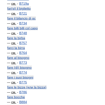
—
см.
-
B719a
far(si) il biglietto
—
см.
-
B721
fare il bilancio di qc
—
см.
-
B734
fare billi billi col capo
—
см.
-
B748
fare la birba
—
см.
-
B757
farci la birra
—
см.
-
B764
fare al bisogno
—
см.
-
B773
fare (di) bisogno
—
см.
-
B774
fare i suoi bisogni
—
см.
-
B775
fare le bizze (или la bizza)
—
см.
-
B786
fare bocche
—
см.
-
B884