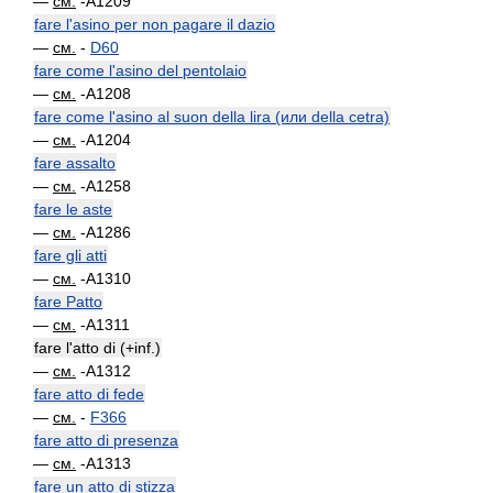
—
см.
-A1209
fare l'asino per non pagare il dazio
—
см.
-
D60
fare come l'asino del pentolaio
—
см.
-A1208
fare come l'asino al suon della lira (или della cetra)
—
см.
-A1204
fare assalto
—
см.
-A1258
fare le aste
—
см.
-A1286
fare gli atti
—
см.
-A1310
fare Patto
—
см.
-A1311
fare l'atto di (+inf.)
—
см.
-A1312
fare atto di fede
—
см.
-
F366
fare atto di presenza
—
см.
-A1313
fare un atto di stizza