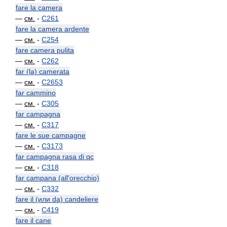
fare la camera
—
см.
-
C261
fare la camera ardente
—
см.
-
C254
fare camera pulita
—
см.
-
C262
far (la) camerata
—
см.
-
C2653
far cammino
—
см.
-
C305
far campagna
—
см.
-
C317
fare le sue campagne
—
см.
-
C3173
far campagna rasa di qc
—
см.
-
C318
far campana (all'orecchio)
—
см.
-
C332
fare il (или da) candeliere
—
см.
-
C419
fare il cane