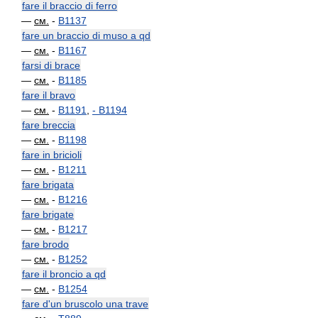
fare il braccio di ferro
—
см.
-
B1137
fare un braccio di muso a qd
—
см.
-
B1167
farsi di brace
—
см.
-
B1185
fare il bravo
—
см.
-
B1191
,
-
B1194
fare breccia
—
см.
-
B1198
fare in bricioli
—
см.
-
B1211
fare brigata
—
см.
-
B1216
fare brigate
—
см.
-
B1217
fare brodo
—
см.
-
B1252
fare il broncio a qd
—
см.
-
B1254
fare d'un bruscolo una trave