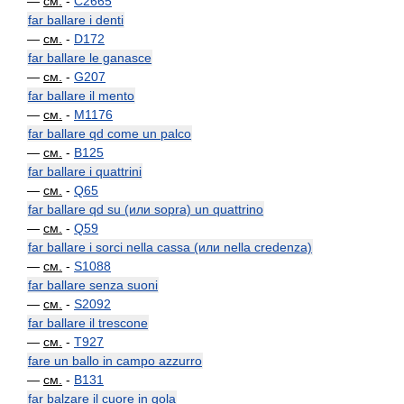
—
см.
-
C2665
far ballare i denti
—
см.
-
D172
far ballare le ganasce
—
см.
-
G207
far ballare il mento
—
см.
-
M1176
far ballare qd come un palco
—
см.
-
B125
far ballare i quattrini
—
см.
-
Q65
far ballare qd su (или sopra) un quattrino
—
см.
-
Q59
far ballare i sorci nella cassa (или nella credenza)
—
см.
-
S1088
far ballare senza suoni
—
см.
-
S2092
far ballare il trescone
—
см.
-
T927
fare un ballo in campo azzurro
—
см.
-
B131
far balzare il cuore in gola