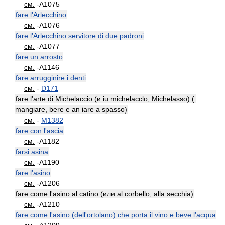
—
см.
-A1075
fare l'Arlecchino
—
см.
-A1076
fare l'Arlecchino servitore di due padroni
—
см.
-A1077
fare un arrosto
—
см.
-A1146
fare arrugginire i denti
—
см.
-
D171
fare l'arte di Michelaccio (и iu michelacclo, Michelasso) (:
mangiare, bere e an iare a spasso)
—
см.
-
M1382
fare con l'ascia
—
см.
-A1182
farsi asina
—
см.
-A1190
fare l'asino
—
см.
-A1206
fare come l'asino al catino (или al corbello, alla secchia)
—
см.
-A1210
fare come l'asino (dell'ortolano) che porta il vino e beve l'acqua