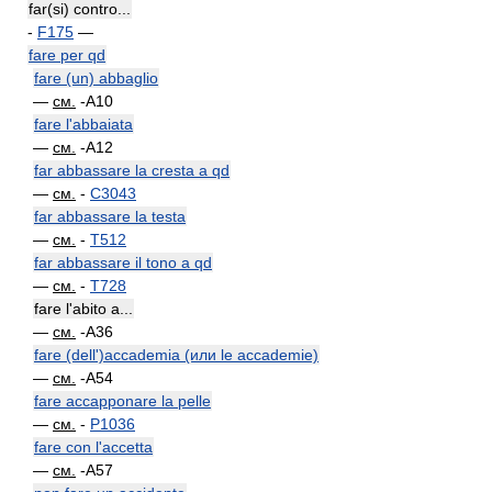
far(si) contro...
-
F175
—
fare per qd
fare (un) abbaglio
—
см.
-A10
fare l'abbaiata
—
см.
-A12
far abbassare la cresta a qd
—
см.
-
C3043
far abbassare la testa
—
см.
-
T512
far abbassare il tono a qd
—
см.
-
T728
fare l'abito a...
—
см.
-A36
fare (dell')accademia (или le accademie)
—
см.
-A54
fare accapponare la pelle
—
см.
-
P1036
fare con l'accetta
—
см.
-A57