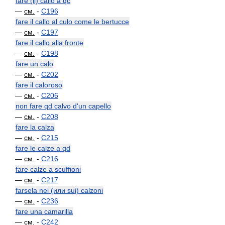
fare (il) callo a qc
—
см.
-
C196
fare il callo al culo come le bertucce
—
см.
-
C197
fare il callo alla fronte
—
см.
-
C198
fare un calo
—
см.
-
C202
fare il caloroso
—
см.
-
C206
non fare qd calvo d'un capello
—
см.
-
C208
fare la calza
—
см.
-
C215
fare le calze a qd
—
см.
-
C216
fare calze a scuffioni
—
см.
-
C217
farsela nei (или sui) calzoni
—
см.
-
C236
fare una camarilla
—
см.
-
C242