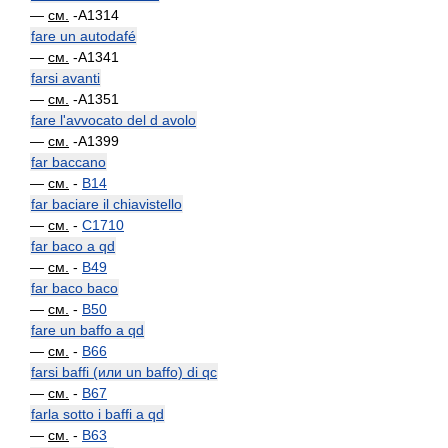
—
см.
-A1314
fare un autodafé
—
см.
-A1341
farsi avanti
—
см.
-A1351
fare l'avvocato del d avolo
—
см.
-A1399
far baccano
—
см.
-
B14
far baciare il chiavistello
—
см.
-
C1710
far baco a qd
—
см.
-
B49
far baco baco
—
см.
-
B50
fare un baffo a qd
—
см.
-
B66
farsi baffi (или un baffo) di qc
—
см.
-
B67
farla sotto i baffi a qd
—
см.
-
B63