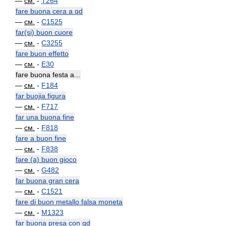
—
см.
-
T264
fare buona cera a qd
—
см.
-
C1525
far(si) buon cuore
—
см.
-
C3255
fare buon effetto
—
см.
-
E30
fare buona festa a...
—
см.
-
F184
far buojia figura
—
см.
-
F717
far una buona fine
—
см.
-
F818
fare a buon fine
—
см.
-
F838
fare (a) buon gioco
—
см.
-
G482
far buona gran cera
—
см.
-
C1521
fare di buon metallo falsa moneta
—
см.
-
M1323
far buona presa con qd