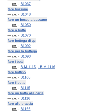
—
см.
-
B1037
fare borsone
—
см.
-
B1048
fare un bosco a baccano
—
см.
-
B1050
fare a botte
—
см.
-
B1070
fare bottega di qc
—
см.
-
B1092
fare per la bottega
—
см.
-
B1093
fare i botti
—
см.
-
B-M-1115
,
-
B-M-1116
fare bottino
—
см.
-
B1108
fare il botto
—
см.
-
B1115
fare un botto alle carte
—
см.
-
B1116
fare alle braccia
—
см.
-
B1166