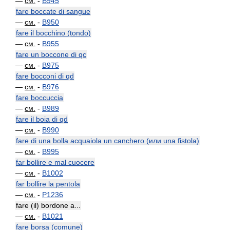
—
см.
-
B945
fare boccate di sangue
—
см.
-
B950
fare il bocchino (tondo)
—
см.
-
B955
fare un boccone di qc
—
см.
-
B975
fare bocconi di qd
—
см.
-
B976
fare boccuccia
—
см.
-
B989
fare il boia di qd
—
см.
-
B990
fare di una bolla acquaiola un canchero (или una fistola)
—
см.
-
B995
far bollire e mal cuocere
—
см.
-
B1002
far bollire la pentola
—
см.
-
P1236
fare (il) bordone a...
—
см.
-
B1021
fare borsa (comune)