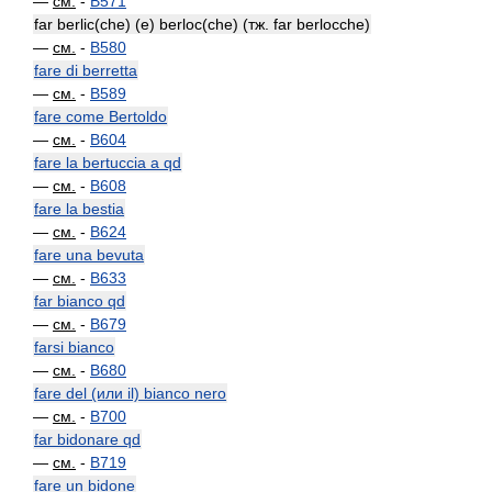
—
см.
-
B571
far berlic(che) (e) berloc(che) (тж. far berlocche)
—
см.
-
B580
fare di berretta
—
см.
-
B589
fare come Bertoldo
—
см.
-
B604
fare la bertuccia a qd
—
см.
-
B608
fare la bestia
—
см.
-
B624
fare una bevuta
—
см.
-
B633
far bianco qd
—
см.
-
B679
farsi bianco
—
см.
-
B680
fare del (или il) bianco nero
—
см.
-
B700
far bidonare qd
—
см.
-
B719
fare un bidone