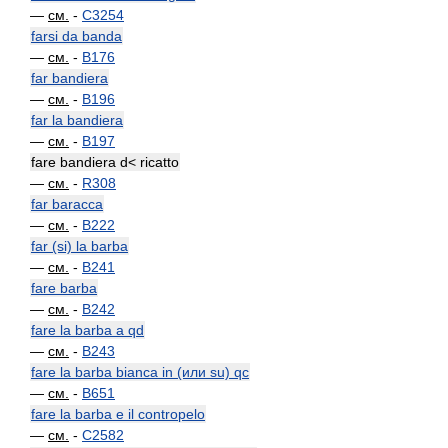
—
см.
-
C3254
farsi da banda
—
см.
-
B176
far bandiera
—
см.
-
B196
far la bandiera
—
см.
-
B197
fare bandiera d< ricatto
—
см.
-
R308
far baracca
—
см.
-
B222
far (si) la barba
—
см.
-
B241
fare barba
—
см.
-
B242
fare la barba a qd
—
см.
-
B243
fare la barba bianca in (или su) qc
—
см.
-
B651
fare la barba e il contropelo
—
см.
-
C2582