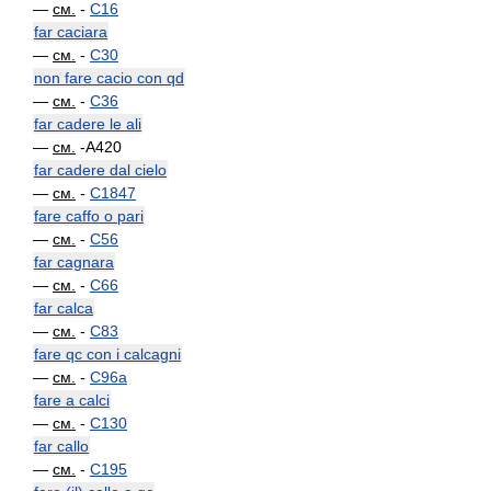
—
см.
-
C16
far caciara
—
см.
-
C30
non fare cacio con qd
—
см.
-
C36
far cadere le ali
—
см.
-A420
far cadere dal cielo
—
см.
-
C1847
fare caffo o pari
—
см.
-
C56
far cagnara
—
см.
-
C66
far calca
—
см.
-
C83
fare qc con i calcagni
—
см.
-
C96a
fare a calci
—
см.
-
C130
far callo
—
см.
-
C195