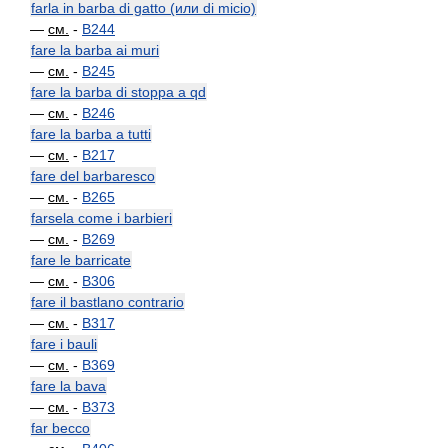
farla in barba di gatto (или di micio)
—
см.
-
B244
fare la barba ai muri
—
см.
-
B245
fare la barba di stoppa a qd
—
см.
-
B246
fare la barba a tutti
—
см.
-
B217
fare del barbaresco
—
см.
-
B265
farsela come i barbieri
—
см.
-
B269
fare le barricate
—
см.
-
B306
fare il bastlano contrario
—
см.
-
B317
fare i bauli
—
см.
-
B369
fare la bava
—
см.
-
B373
far becco