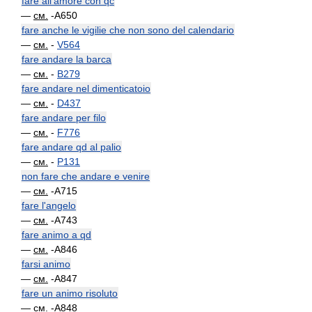
fare all'amore con qc
—
см.
-A650
fare anche le vigilie che non sono del calendario
—
см.
-
V564
fare andare la barca
—
см.
-
B279
fare andare nel dimenticatoio
—
см.
-
D437
fare andare per filo
—
см.
-
F776
fare andare qd al palio
—
см.
-
P131
non fare che andare e venire
—
см.
-A715
fare l'angelo
—
см.
-A743
fare animo a qd
—
см.
-A846
farsi animo
—
см.
-A847
fare un animo risoluto
—
см.
-A848