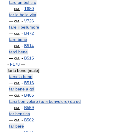
fare un bel tiro
—
см.
-
T680
far la bella vita
—
см.
-
V726
fare il bellumore
—
см.
-
B472
fare bene
—
см.
-
B514
farci bene
—
см.
-
B515
-
F178
—
farla bene [male]
farsela bene
—
см.
-
B516
far bene a qd
—
см.
-
B485
farsi ben volere (или benvolere) da qd
—
см.
-
B559
far benzina
—
см.
-
B562
far bere