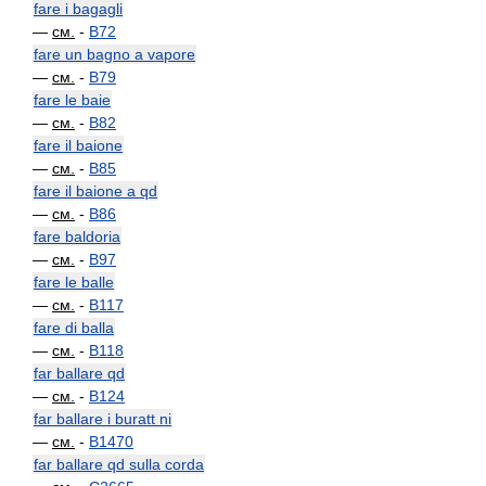
fare i bagagli
—
см.
-
B72
fare un bagno a vapore
—
см.
-
B79
fare le baie
—
см.
-
B82
fare il baione
—
см.
-
B85
fare il baione a qd
—
см.
-
B86
fare baldoria
—
см.
-
B97
fare le balle
—
см.
-
B117
fare di balla
—
см.
-
B118
far ballare qd
—
см.
-
B124
far ballare i buratt ni
—
см.
-
B1470
far ballare qd sulla corda