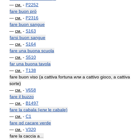
—
см.
-
P2252
fare buon prò
—
см.
-
P2316
fare buon sangue
—
см.
-
S163
farsi buon sangue
—
см.
-
S164
fare una buona scuola
—
см.
-
S510
far una buona tavola
—
см.
-
T138
fare buon viso (a cattiva fortuna или a cattivo gioco, a cattiva
sorte)
—
см.
-
V658
fare il buzzo
—
см.
-
B1497
fare la cabala (или le cabale)
—
см.
-
C1
fare qd cacare verde
—
см.
-
V320
fare la caccia a...