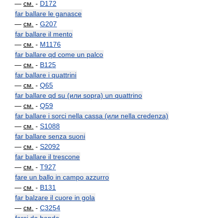
—
см.
-
D172
far ballare le ganasce
—
см.
-
G207
far ballare il mento
—
см.
-
M1176
far ballare qd come un palco
—
см.
-
B125
far ballare i quattrini
—
см.
-
Q65
far ballare qd su (или sopra) un quattrino
—
см.
-
Q59
far ballare i sorci nella cassa (или nella credenza)
—
см.
-
S1088
far ballare senza suoni
—
см.
-
S2092
far ballare il trescone
—
см.
-
T927
fare un ballo in campo azzurro
—
см.
-
B131
far balzare il cuore in gola
—
см.
-
C3254