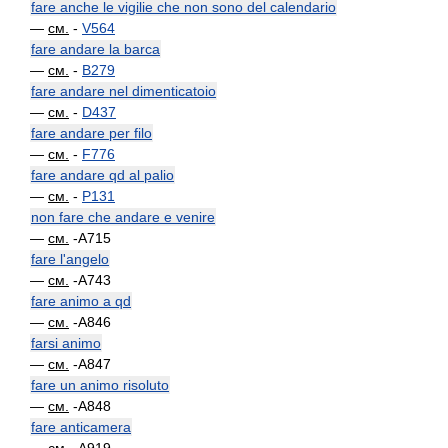
fare anche le vigilie che non sono del calendario
—
см.
-
V564
fare andare la barca
—
см.
-
B279
fare andare nel dimenticatoio
—
см.
-
D437
fare andare per filo
—
см.
-
F776
fare andare qd al palio
—
см.
-
P131
non fare che andare e venire
—
см.
-A715
fare l'angelo
—
см.
-A743
fare animo a qd
—
см.
-A846
farsi animo
—
см.
-A847
fare un animo risoluto
—
см.
-A848
fare anticamera