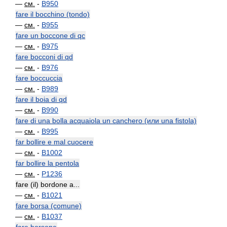
—
см.
-
B950
fare il bocchino (tondo)
—
см.
-
B955
fare un boccone di qc
—
см.
-
B975
fare bocconi di qd
—
см.
-
B976
fare boccuccia
—
см.
-
B989
fare il boia di qd
—
см.
-
B990
fare di una bolla acquaiola un canchero (или una fistola)
—
см.
-
B995
far bollire e mal cuocere
—
см.
-
B1002
far bollire la pentola
—
см.
-
P1236
fare (il) bordone a...
—
см.
-
B1021
fare borsa (comune)
—
см.
-
B1037