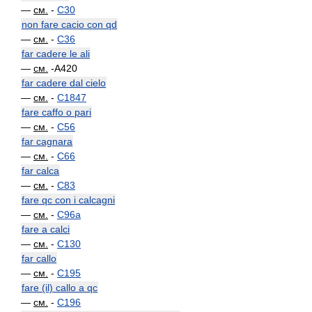
—
см.
-
C30
non fare cacio con qd
—
см.
-
C36
far cadere le ali
—
см.
-A420
far cadere dal cielo
—
см.
-
C1847
fare caffo o pari
—
см.
-
C56
far cagnara
—
см.
-
C66
far calca
—
см.
-
C83
fare qc con i calcagni
—
см.
-
C96a
fare a calci
—
см.
-
C130
far callo
—
см.
-
C195
fare (il) callo a qc
—
см.
-
C196