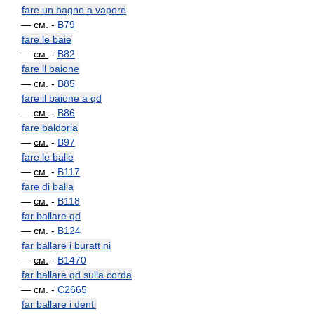
fare un bagno a vapore
—
см.
-
B79
fare le baie
—
см.
-
B82
fare il baione
—
см.
-
B85
fare il baione a qd
—
см.
-
B86
fare baldoria
—
см.
-
B97
fare le balle
—
см.
-
B117
fare di balla
—
см.
-
B118
far ballare qd
—
см.
-
B124
far ballare i buratt ni
—
см.
-
B1470
far ballare qd sulla corda
—
см.
-
C2665
far ballare i denti