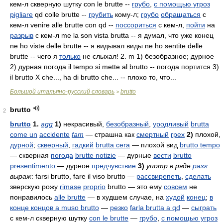
кем-л скверную шутку con le brutte --
грубо
,
с помощью угроз
pigliare
qd colle brutte --
грубить
кому-л;
грубо
обращаться
с
кем-л venire alle brutte con qd --
поссориться
с кем-л,
пойти
на
разрыв
с кем-л me la son vista brutta -- я думал, что уже конец
ne ho viste delle brutte -- я видывал виды ne ho sentite delle
brutte -- чего я
только
не слыхал! 2. m 1) безобразное; дурное
2) дурная погода il tempo si mette
al brutto -- погода портится 3)
il brutto Х che..., ha di brutto che... -- плохо то, что...
Большой итальяно-русский словарь
brutto
>
brutto
2
brutto
1.
agg
1)
некрасивый,
безобразный
,
уродливый
brutta
come un
accidente
fam
— страшна как
смертный
грех
2)
плохой,
дурной
;
скверный
,
гадкий
brutta cera
— плохой вид
brutto tempo
— скверная
погода
brutte notizie
— дурные
вести
brutto
presentimento
— дурное
предчувствие
3)
употр в ряде
разг
выраж
:
farsi brutto, fare il viso brutto
—
рассвирепеть
,
сделать
зверскую рожу
rimase
proprio
brutto
— это ему
совсем
не
понравилось
alle brutte
— в худшем случае, на
худой
конец
;
в
конце концов
a muso brutto
—
резко
farla brutta a qd
—
сыграть
с кем-л скверную шутку
con le brutte
—
грубо
,
с помощью угроз