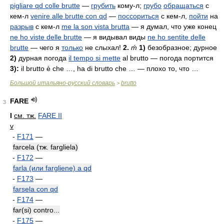
pigliare qd colle brutte
—
грубить
кому-л;
грубо
обращаться
с
кем-л
venire alle brutte con qd
—
поссориться
с кем-л,
пойти
на
разрыв
с кем-л
me la son vista brutta
— я думал, что уже конец
ne ho viste delle brutte
— я видывал виды
ne ho sentite delle
brutte
— чего я
только
не слыхал!
2.
ḿ
1)
безобразное; дурное
2)
дурная погода
il tempo si mette
al brutto
— погода портится
3):
il brutto è che …, ha di brutto che …
— плохо то, что …
Большой итальяно-русский словарь
brutto
>
FARE
3
I
см. тж.
FARE II
v
-
F171
—
farcela (тж. fargliela)
-
F172
—
farla (или fargliene) a qd
-
F173
—
farsela con qd
-
F174
—
far(si) contro...
-
F175
—