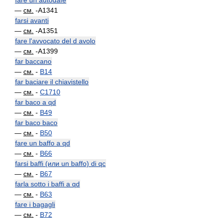
fare un autodafé
—
см.
-A1341
farsi avanti
—
см.
-A1351
fare l'avvocato del d avolo
—
см.
-A1399
far baccano
—
см.
-
B14
far baciare il chiavistello
—
см.
-
C1710
far baco a qd
—
см.
-
B49
far baco baco
—
см.
-
B50
fare un baffo a qd
—
см.
-
B66
farsi baffi (или un baffo) di qc
—
см.
-
B67
farla sotto i baffi a qd
—
см.
-
B63
fare i bagagli
—
см.
-
B72