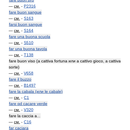
fare buon prò
—
см.
-
P2316
fare buon sangue
—
см.
-
S163
farsi buon sangue
—
см.
-
S164
fare una buona scuola
—
см.
-
S510
far una buona tavola
—
см.
-
T138
fare buon viso (a cattiva fortuna или a cattivo gioco, a cattiva
sorte)
—
см.
-
V658
fare il buzzo
—
см.
-
B1497
fare la cabala (или le cabale)
—
см.
-
C1
fare qd cacare verde
—
см.
-
V320
fare la caccia a...
—
см.
-
C16
far caciara