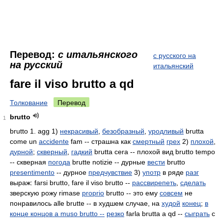
Перевод:
с итальянского
с русского на
на русский
итальянский
fare il viso brutto a qd
Толкование
Перевод
brutto
1
brutto 1. agg 1)
некрасивый
,
безобразный
,
уродливый
brutta
come un
accidente
fam -- страшна как
смертный
грех
2)
плохой
,
дурной
;
скверный
,
гадкий
brutta cera -- плохой вид brutto tempo
-- скверная
погода
brutte notizie -- дурные
вести
brutto
presentimento
-- дурное
предчувствие
3)
употр
в ряде
разг
выраж: farsi brutto, fare il viso brutto --
рассвирепеть
,
сделать
зверскую рожу rimase
proprio
brutto -- это ему
совсем
не
понравилось alle brutte -- в худшем случае, на
худой
конец
;
в
конце концов a muso brutto --
резко
farla brutta a qd --
сыграть
с