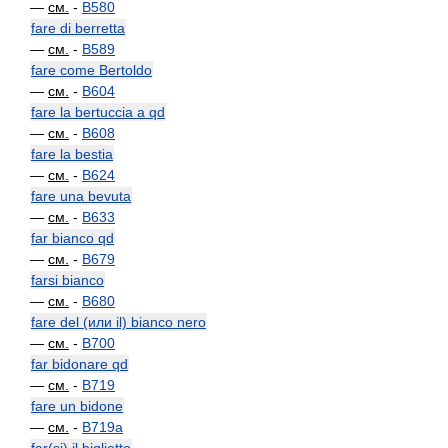
—
см.
-
B580
fare di berretta
—
см.
-
B589
fare come Bertoldo
—
см.
-
B604
fare la bertuccia a qd
—
см.
-
B608
fare la bestia
—
см.
-
B624
fare una bevuta
—
см.
-
B633
far bianco qd
—
см.
-
B679
farsi bianco
—
см.
-
B680
fare del (или il) bianco nero
—
см.
-
B700
far bidonare qd
—
см.
-
B719
fare un bidone
—
см.
-
B719a