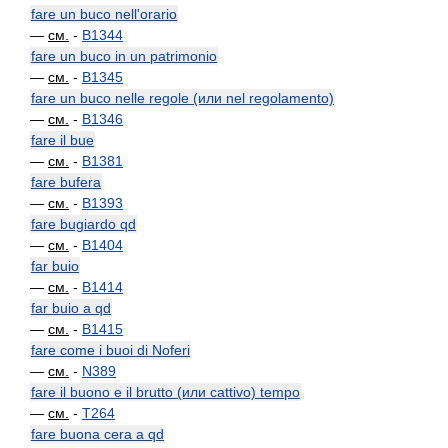
fare un buco nell'orario
—
см.
-
B1344
fare un buco in un patrimonio
—
см.
-
B1345
fare un buco nelle regole (или nel regolamento)
—
см.
-
B1346
fare il bue
—
см.
-
B1381
fare bufera
—
см.
-
B1393
fare bugiardo qd
—
см.
-
B1404
far buio
—
см.
-
B1414
far buio a qd
—
см.
-
B1415
fare come i buoi di Noferi
—
см.
-
N389
fare il buono e il brutto (или cattivo) tempo
—
см.
-
T264
fare buona cera a qd