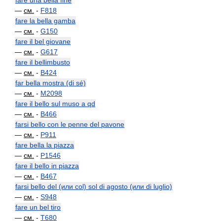
fare una bella fine
—
см.
-
F818
fare la bella gamba
—
см.
-
G150
fare il bel giovane
—
см.
-
G617
fare il bellimbusto
—
см.
-
B424
far bella mostra (di sé)
—
см.
-
M2098
fare il bello sul muso a qd
—
см.
-
B466
farsi bello con le penne del pavone
—
см.
-
P911
fare bella la piazza
—
см.
-
P1546
fare il bello in piazza
—
см.
-
B467
farsi bello del (или col) sol di agosto (или di luglio)
—
см.
-
S948
fare un bel tiro
—
см.
-
T680