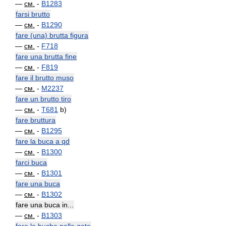
—
см.
-
B1283
farsi brutto
—
см.
-
B1290
fare (una) brutta figura
—
см.
-
F718
fare una brutta fine
—
см.
-
F819
fare il brutto muso
—
см.
-
M2237
fare un brutto tiro
—
см.
-
T681
b)
fare bruttura
—
см.
-
B1295
fare la buca a qd
—
см.
-
B1300
farci buca
—
см.
-
B1301
fare una buca
—
см.
-
B1302
fare una buca in...
—
см.
-
B1303