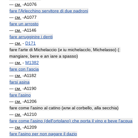
—
см.
-A1076
fare l'Arlecchino servitore di due padroni
—
см.
-A1077
fare un arrosto
—
см.
-A1146
fare arrugginire i denti
—
см.
-
D171
fare l'arte di Michelaccio (и iu michelacclo, Michelasso) (:
mangiare, bere e an iare a spasso)
—
см.
-
M1382
fare con l'ascia
—
см.
-A1182
farsi asina
—
см.
-A1190
fare l'asino
—
см.
-A1206
fare come l'asino al catino (или al corbello, alla secchia)
—
см.
-A1210
fare come l'asino (dell'ortolano) che porta il vino e beve l'acqua
—
см.
-A1209
fare l'asino per non pagare il dazio