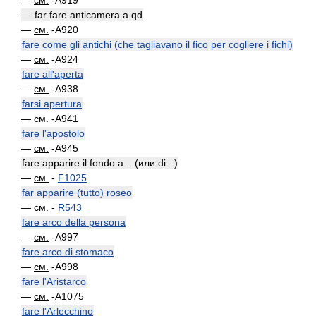
—
см.
-A919
— far fare anticamera a qd
—
см.
-A920
fare come gli antichi (che tagliavano il fico per cogliere i fichi)
—
см.
-A924
fare all'aperta
—
см.
-A938
farsi apertura
—
см.
-A941
fare l'apostolo
—
см.
-A945
fare apparire il fondo a... (или di...)
—
см.
-
F1025
far apparire (tutto) roseo
—
см.
-
R543
fare arco della persona
—
см.
-A997
fare arco di stomaco
—
см.
-A998
fare l'Aristarco
—
см.
-A1075
fare l'Arlecchino