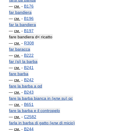
farsi da banda
—
см.
-
B176
far bandiera
—
см.
-
B196
far la bandiera
—
см.
-
B197
fare bandiera d< ricatto
—
см.
-
R308
far baracca
—
см.
-
B222
far (si) la barba
—
см.
-
B241
fare barba
—
см.
-
B242
fare la barba a qd
—
см.
-
B243
fare la barba bianca in (или su) qc
—
см.
-
B651
fare la barba e il contropelo
—
см.
-
C2582
farla in barba di gatto (или di micio)
—
см.
-
B244