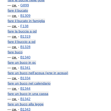
fare le buche nelle gote
—
см.
-
G899
fare il bucato
—
см.
-
B1309
fare il bucato in famiglia
—
см.
-
F138
fare la buccia a qd
—
см.
-
B1319
fare il buccio a qd
—
см.
-
B1328
fare buco
—
см.
-
B1340
fare un buco in qc
—
см.
-
B1341
fare un buco nell'acqua (или in acqua)
—
см.
-
B1334
fare un buco nel calendario
—
см.
-
B1344
fare un buco in una cassa
—
см.
-
B1342
fare un buco alla legge
—
см.
-
B1343