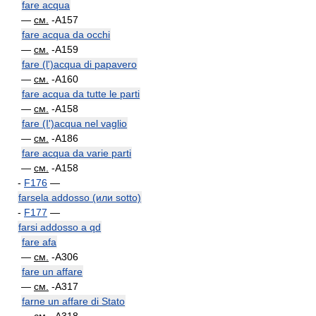
fare acqua
—
см.
-A157
fare acqua da occhi
—
см.
-A159
fare (l')acqua di papavero
—
см.
-A160
fare acqua da tutte le parti
—
см.
-A158
fare (I')acqua nel vaglio
—
см.
-A186
fare acqua da varie parti
—
см.
-A158
-
F176
—
farsela addosso (или sotto)
-
F177
—
farsi addosso a qd
fare afa
—
см.
-A306
fare un affare
—
см.
-A317
farne un affare di Stato