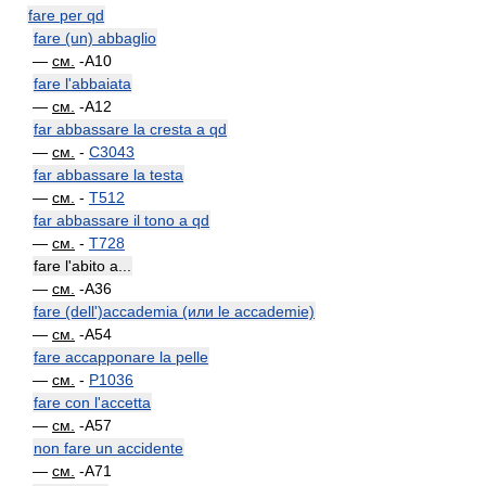
fare per qd
fare (un) abbaglio
—
см.
-A10
fare l'abbaiata
—
см.
-A12
far abbassare la cresta a qd
—
см.
-
C3043
far abbassare la testa
—
см.
-
T512
far abbassare il tono a qd
—
см.
-
T728
fare l'abito a...
—
см.
-A36
fare (dell')accademia (или le accademie)
—
см.
-A54
fare accapponare la pelle
—
см.
-
P1036
fare con l'accetta
—
см.
-A57
non fare un accidente
—
см.
-A71