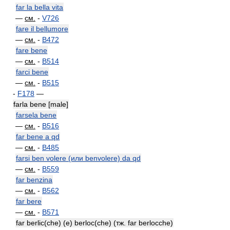
far la bella vita
—
см.
-
V726
fare il bellumore
—
см.
-
B472
fare bene
—
см.
-
B514
farci bene
—
см.
-
B515
-
F178
—
farla bene [male]
farsela bene
—
см.
-
B516
far bene a qd
—
см.
-
B485
farsi ben volere (или benvolere) da qd
—
см.
-
B559
far benzina
—
см.
-
B562
far bere
—
см.
-
B571
far berlic(che) (e) berloc(che) (тж. far berlocche)