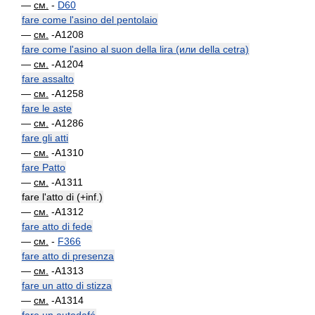
—
см.
-
D60
fare come l'asino del pentolaio
—
см.
-A1208
fare come l'asino al suon della lira (или della cetra)
—
см.
-A1204
fare assalto
—
см.
-A1258
fare le aste
—
см.
-A1286
fare gli atti
—
см.
-A1310
fare Patto
—
см.
-A1311
fare l'atto di (+inf.)
—
см.
-A1312
fare atto di fede
—
см.
-
F366
fare atto di presenza
—
см.
-A1313
fare un atto di stizza
—
см.
-A1314