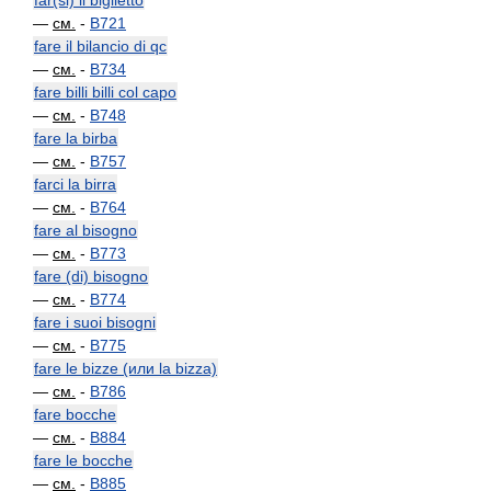
far(si) il biglietto
—
см.
-
B721
fare il bilancio di qc
—
см.
-
B734
fare billi billi col capo
—
см.
-
B748
fare la birba
—
см.
-
B757
farci la birra
—
см.
-
B764
fare al bisogno
—
см.
-
B773
fare (di) bisogno
—
см.
-
B774
fare i suoi bisogni
—
см.
-
B775
fare le bizze (или la bizza)
—
см.
-
B786
fare bocche
—
см.
-
B884
fare le bocche
—
см.
-
B885