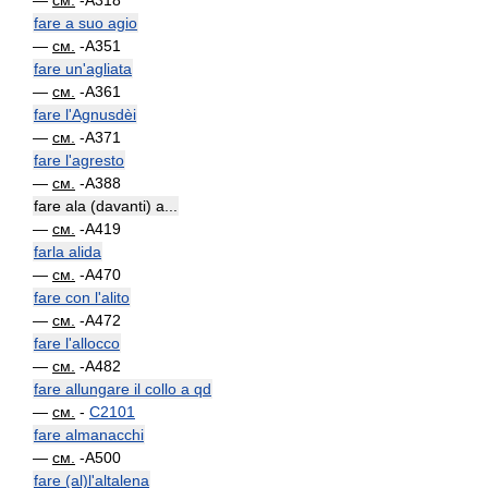
—
см.
-A318
fare a suo agio
—
см.
-A351
fare un'agliata
—
см.
-A361
fare l'Agnusdèi
—
см.
-A371
fare l'agresto
—
см.
-A388
fare ala (davanti) a...
—
см.
-A419
farla alida
—
см.
-A470
fare con l'alito
—
см.
-A472
fare l'allocco
—
см.
-A482
fare allungare il collo a qd
—
см.
-
C2101
fare almanacchi
—
см.
-A500
fare (al)l'altalena