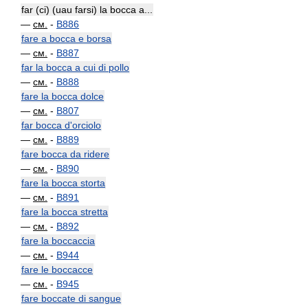
far (ci) (uau farsi) la bocca a...
—
см.
-
B886
fare a bocca e borsa
—
см.
-
B887
far la bocca a cui di pollo
—
см.
-
B888
fare la bocca dolce
—
см.
-
B807
far bocca d'orciolo
—
см.
-
B889
fare bocca da ridere
—
см.
-
B890
fare la bocca storta
—
см.
-
B891
fare la bocca stretta
—
см.
-
B892
fare la boccaccia
—
см.
-
B944
fare le boccacce
—
см.
-
B945
fare boccate di sangue