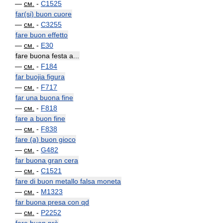
—
см.
-
C1525
far(si) buon cuore
—
см.
-
C3255
fare buon effetto
—
см.
-
E30
fare buona festa a...
—
см.
-
F184
far buojia figura
—
см.
-
F717
far una buona fine
—
см.
-
F818
fare a buon fine
—
см.
-
F838
fare (a) buon gioco
—
см.
-
G482
far buona gran cera
—
см.
-
C1521
fare di buon metallo falsa moneta
—
см.
-
M1323
far buona presa con qd
—
см.
-
P2252