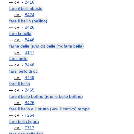
—
см.
-
B416
fare il bellimbusto
—
см.
-
B424
fare il bellin (bellino)
—
см.
-
B426
fare la bella
—
см.
-
B446
farne delle (или di) belle (тж farla bella)
—
см.
-
B147
farsi bello
—
см.
-
B448
farsi bello di qc
—
см.
-
B449
fare il bello
—
см.
-
B465
fare il bello bellino (или le belle belline)
—
см.
-
B426
fare il bello e il brutto (или il cattivo) tempo
—
см.
-
T264
fare bella figura
—
см.
-
F717