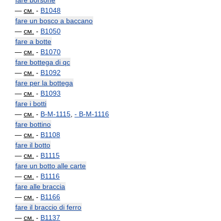
fare borsone
—
см.
-
B1048
fare un bosco a baccano
—
см.
-
B1050
fare a botte
—
см.
-
B1070
fare bottega di qc
—
см.
-
B1092
fare per la bottega
—
см.
-
B1093
fare i botti
—
см.
-
B-M-1115
,
-
B-M-1116
fare bottino
—
см.
-
B1108
fare il botto
—
см.
-
B1115
fare un botto alle carte
—
см.
-
B1116
fare alle braccia
—
см.
-
B1166
fare il braccio di ferro
—
см.
-
B1137