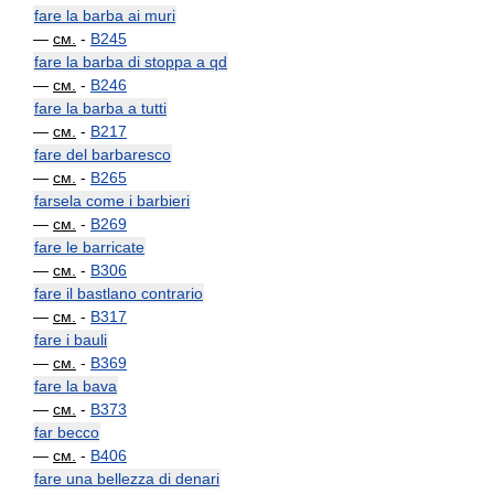
fare la barba ai muri
—
см.
-
B245
fare la barba di stoppa a qd
—
см.
-
B246
fare la barba a tutti
—
см.
-
B217
fare del barbaresco
—
см.
-
B265
farsela come i barbieri
—
см.
-
B269
fare le barricate
—
см.
-
B306
fare il bastlano contrario
—
см.
-
B317
fare i bauli
—
см.
-
B369
fare la bava
—
см.
-
B373
far becco
—
см.
-
B406
fare una bellezza di denari