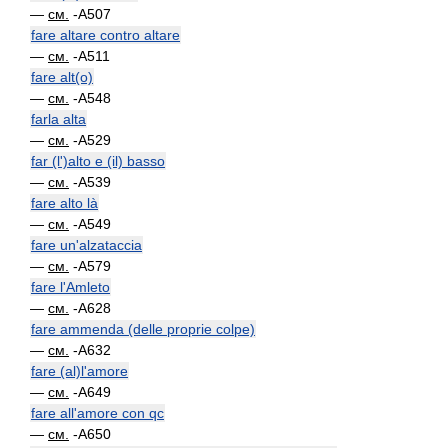
—
см.
-A507
fare altare contro altare
—
см.
-A511
fare alt(o)
—
см.
-A548
farla alta
—
см.
-A529
far (l')alto e (il) basso
—
см.
-A539
fare alto là
—
см.
-A549
fare un'alzataccia
—
см.
-A579
fare l'Amleto
—
см.
-A628
fare ammenda (delle proprie colpe)
—
см.
-A632
fare (al)l'amore
—
см.
-A649
fare all'amore con qc
—
см.
-A650