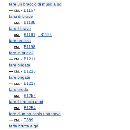
fare un braccio di muso a qd
—
см.
-
B1167
farsi di brace
—
см.
-
B1185
fare il bravo
—
см.
-
B1191
,
-
B1194
fare breccia
—
см.
-
B1198
fare in bricioli
—
см.
-
B1211
fare brigata
—
см.
-
B1216
fare brigate
—
см.
-
B1217
fare brodo
—
см.
-
B1252
fare il broncio a qd
—
см.
-
B1254
fare d'un bruscolo una trave
—
см.
-
T889
farla brutta a qd