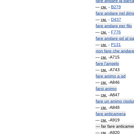
fare
andare
la
barc
—
см
.
-
B279
fare
andare
nel
dime
—
см
.
-
D437
fare
andare
per
filo
—
см
.
-
F776
fare
andare
qd
al
pa
—
см
.
-
P131
non
fare
che
andar
—
см
.
-
A715
fare
l
'
angelo
—
см
.
-
A743
fare
animo
a
qd
—
см
.
-
A846
farsi
animo
—
см
.
-
A847
fare
un
animo
risolu
—
см
.
-
A848
fare
anticamera
—
см
.
-
A919
—
far
fare
anticame
—
см
.
-
A920