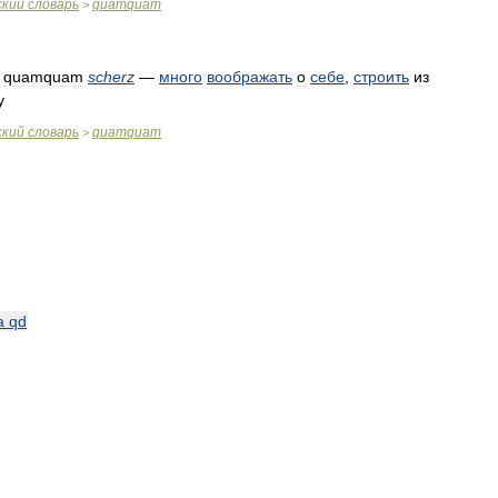
ский
словарь
quamquam
>
quamquam
scherz
—
много
воображать
о
себе
,
строить
из
у
ский
словарь
quamquam
>
a
qd