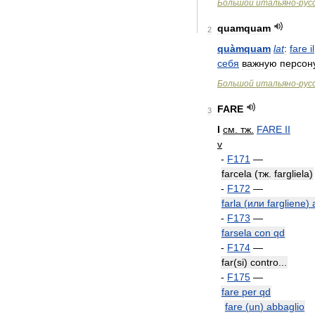
Большой
итальяно
-
рус
quamquam
2
quàmquam
lat
:
fare
il
себя
важную
персон
Большой
итальяно
-
рус
FARE
3
I
см
.
тж
.
FARE
II
v
-
F171
—
farcela
(
тж
.
fargliela
)
-
F172
—
farla
(
или
fargliene
)
-
F173
—
farsela
con
qd
-
F174
—
far
(
si
)
contro
...
-
F175
—
fare
per
qd
fare
(
un
)
abbaglio