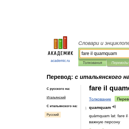
Словари и энциклоп
academic.ru
Толкования
Переводы
Перевод:
с итальянского на
fare il qua
С русского на:
Итальянский
Толкование
Перев
С итальянского на:
quamquam
1
Русский
quàmquam
lat:
fare
il
важную
персону