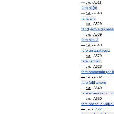
—
см
.
-
A511
fare
alt
(
o
)
—
см
.
-
A548
farla
alta
—
см
.
-
A529
far
(
l
')
alto
e
(
il
)
bass
—
см
.
-
A539
fare
alto
là
—
см
.
-
A549
fare
un
'
alzataccia
—
см
.
-
A579
fare
l
'
Amleto
—
см
.
-
A628
fare
ammenda
(
dell
—
см
.
-
A632
fare
(
al
)
l
'
amore
—
см
.
-
A649
fare
all
'
amore
con
q
—
см
.
-
A650
fare
anche
le
vigilie
—
см
.
-
V564