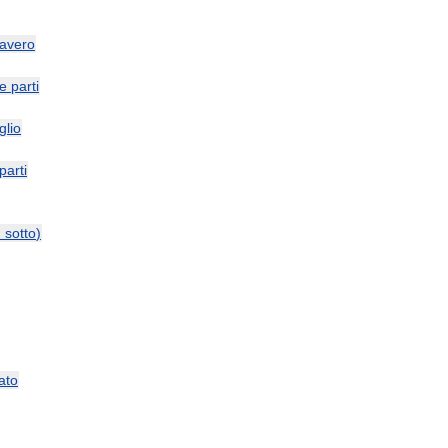
avero
le
parti
glio
parti
и
sotto
)
ato