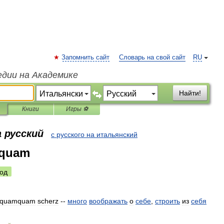
Запомнить сайт
Словарь на свой сайт
RU
едии на Академике
Найти!
Книги
Игры ⚽
 русский
с русского на итальянский
mquam
од
quamquam
scherz
--
много
воображать
о
себе
,
строить
из
себя