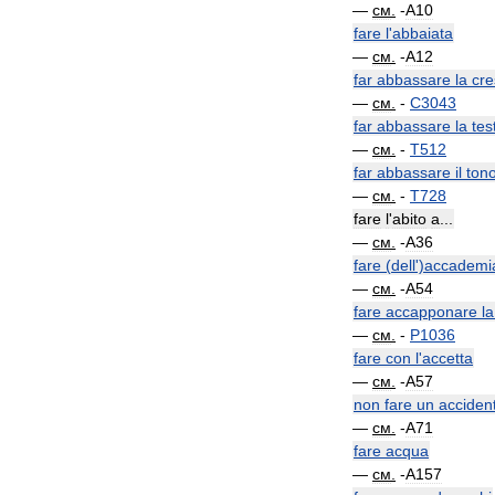
—
см
.
-
A10
fare
l
'
abbaiata
—
см
.
-
A12
far
abbassare
la
cre
—
см
.
-
C3043
far
abbassare
la
tes
—
см
.
-
T512
far
abbassare
il
ton
—
см
.
-
T728
fare
l
'
abito
a
...
—
см
.
-
A36
fare
(
dell
')
accademi
—
см
.
-
A54
fare
accapponare
la
—
см
.
-
P1036
fare
con
l
'
accetta
—
см
.
-
A57
non
fare
un
acciden
—
см
.
-
A71
fare
acqua
—
см
.
-
A157