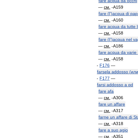
fare
acqua
da
occhi
—
см
.
-
A159
fare
(
l
')
acqua
di
pap
—
см
.
-
A160
fare
acqua
da
tutte
—
см
.
-
A158
fare
(
I
')
acqua
nel
va
—
см
.
-
A186
fare
acqua
da
varie
—
см
.
-
A158
-
F176
—
farsela
addosso
(
ил
-
F177
—
farsi
addosso
a
qd
fare
afa
—
см
.
-
A306
fare
un
affare
—
см
.
-
A317
farne
un
affare
di
St
—
см
.
-
A318
fare
a
suo
agio
—
см
.
-
A351