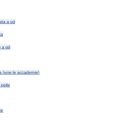
sta
a
qd
ta
o
a
qd
a
(
или
le
accademie
)
pelle
te