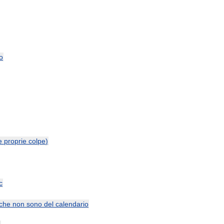
o
e
proprie
colpe
)
c
che
non
sono
del
calendario