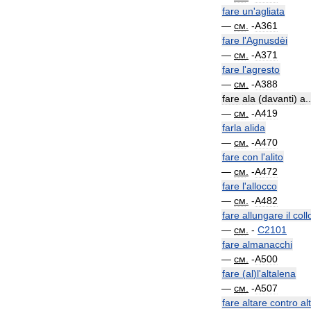
fare
un
'
agliata
—
см
.
-
A361
fare
l
'
Agnusdèi
—
см
.
-
A371
fare
l
'
agresto
—
см
.
-
A388
fare
ala
(
davanti
)
a
..
—
см
.
-
A419
farla
alida
—
см
.
-
A470
fare
con
l
'
alito
—
см
.
-
A472
fare
l
'
allocco
—
см
.
-
A482
fare
allungare
il
coll
—
см
.
-
C2101
fare
almanacchi
—
см
.
-
A500
fare
(
al
)
l
'
altalena
—
см
.
-
A507
fare
altare
contro
al