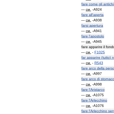
fare
come
gli
antichi
—
см
.
-
A924
fare
all
'
aperta
—
см
.
-
A938
farsi
apertura
—
см
.
-
A941
fare
l
'
apostolo
—
см
.
-
A945
fare
apparire
il
fond
—
см
.
-
F1025
far
apparire
(
tutto
)
r
—
см
.
-
R543
fare
arco
della
pers
—
см
.
-
A997
fare
arco
di
stomac
—
см
.
-
A998
fare
l
'
Aristarco
—
см
.
-
A1075
fare
l
'
Arlecchino
—
см
.
-
A1076
fare
l
'
Arlecchino
ser