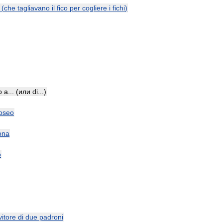
(
che
tagliavano
il
fico
per
cogliere
i
fichi
)
o
a
... (
или
di
...)
oseo
ona
o
vitore
di
due
padroni