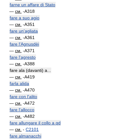
farne un affare di Stato
—
см.
-A318
fare a suo agio
—
см.
-A351
fare un'agliata
—
см.
-A361
fare l'Agnusdèi
—
см.
-A371
fare l'agresto
—
см.
-A388
fare ala (davanti) a...
—
см.
-A419
farla alida
—
см.
-A470
fare con l'alito
—
см.
-A472
fare l'allocco
—
см.
-A482
fare allungare il collo a qd
—
см.
-
C2101
fare almanacchi