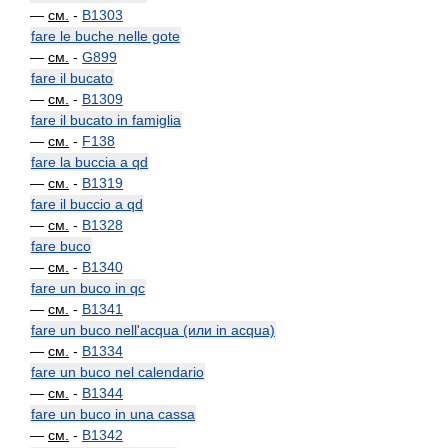
—
см.
-
B1303
fare le buche nelle gote
—
см.
-
G899
fare il bucato
—
см.
-
B1309
fare il bucato in famiglia
—
см.
-
F138
fare la buccia a qd
—
см.
-
B1319
fare il buccio a qd
—
см.
-
B1328
fare buco
—
см.
-
B1340
fare un buco in qc
—
см.
-
B1341
fare un buco nell'acqua (или in acqua)
—
см.
-
B1334
fare un buco nel calendario
—
см.
-
B1344
fare un buco in una cassa
—
см.
-
B1342