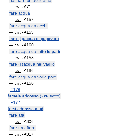
non fare un accidente
—
см.
-A71
fare acqua
—
см.
-A157
fare acqua da occhi
—
см.
-A159
fare (l')acqua di papavero
—
см.
-A160
fare acqua da tutte le parti
—
см.
-A158
fare (I')acqua nel vaglio
—
см.
-A186
fare acqua da varie parti
—
см.
-A158
-
F176
—
farsela addosso (или sotto)
-
F177
—
farsi addosso a qd
fare afa
—
см.
-A306
fare un affare
—
см.
-A317