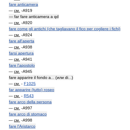
fare anticamera
—
см.
-A919
— far fare anticamera a qd
—
см.
-A920
fare come gli antichi (che tagliavano il fico per cogliere i fichi)
—
см.
-A924
fare all'aperta
—
см.
-A938
farsi apertura
—
см.
-A941
fare l'apostolo
—
см.
-A945
fare apparire il fondo a... (или di...)
—
см.
-
F1025
far apparire (tutto) roseo
—
см.
-
R543
fare arco della persona
—
см.
-A997
fare arco di stomaco
—
см.
-A998
fare l'Aristarco