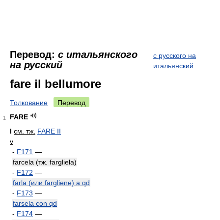
Перевод:
с итальянского
с русского на
на русский
итальянский
fare il bellumore
Толкование
Перевод
FARE
1
I
см. тж.
FARE II
v
-
F171
—
farcela (тж. fargliela)
-
F172
—
farla (или fargliene) a qd
-
F173
—
farsela con qd
-
F174
—