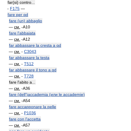
far(si) contro...
-
F175
—
fare per qd
fare (un) abbaglio
—
см.
-A10
fare l'abbaiata
—
см.
-A12
far abbassare la cresta a qd
—
см.
-
C3043
far abbassare la testa
—
см.
-
T512
far abbassare il tono a qd
—
см.
-
T728
fare l'abito a...
—
см.
-A36
fare (dell')accademia (или le accademie)
—
см.
-A54
fare accapponare la pelle
—
см.
-
P1036
fare con l'accetta
—
см.
-A57