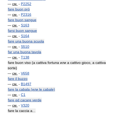
—
см.
-
P2252
fare buon prò
—
см.
-
P2316
fare buon sangue
—
см.
-
S163
farsi buon sangue
—
см.
-
S164
fare una buona scuola
—
см.
-
S510
far una buona tavola
—
см.
-
T138
fare buon viso (a cattiva fortuna или a cattivo gioco, a cattiva
sorte)
—
см.
-
V658
fare il buzzo
—
см.
-
B1497
fare la cabala (или le cabale)
—
см.
-
C1
fare qd cacare verde
—
см.
-
V320
fare la caccia a...