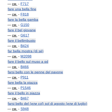
—
см.
-
F717
fare una bella fine
—
см.
-
F818
fare la bella gamba
—
см.
-
G150
fare il bel giovane
—
см.
-
G617
fare il bellimbusto
—
см.
-
B424
far bella mostra (di sé)
—
см.
-
M2098
fare il bello sul muso a qd
—
см.
-
B466
farsi bello con le penne del pavone
—
см.
-
P911
fare bella la piazza
—
см.
-
P1546
fare il bello in piazza
—
см.
-
B467
farsi bello del (или col) sol di agosto (или di luglio)
—
см.
-
S948