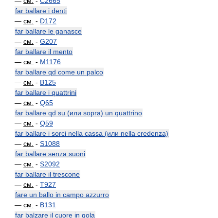
—
см.
-
C2665
far ballare i denti
—
см.
-
D172
far ballare le ganasce
—
см.
-
G207
far ballare il mento
—
см.
-
M1176
far ballare qd come un palco
—
см.
-
B125
far ballare i quattrini
—
см.
-
Q65
far ballare qd su (или sopra) un quattrino
—
см.
-
Q59
far ballare i sorci nella cassa (или nella credenza)
—
см.
-
S1088
far ballare senza suoni
—
см.
-
S2092
far ballare il trescone
—
см.
-
T927
fare un ballo in campo azzurro
—
см.
-
B131
far balzare il cuore in gola