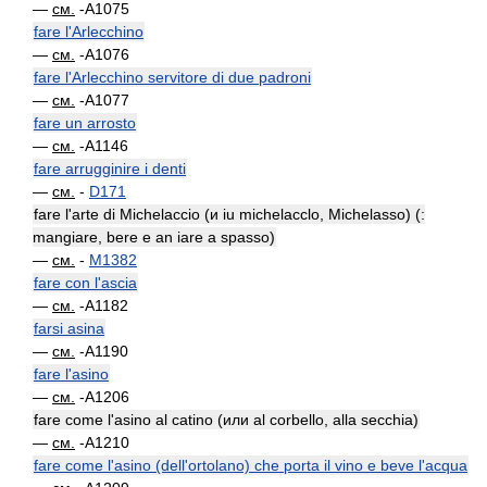
—
см.
-A1075
fare l'Arlecchino
—
см.
-A1076
fare l'Arlecchino servitore di due padroni
—
см.
-A1077
fare un arrosto
—
см.
-A1146
fare arrugginire i denti
—
см.
-
D171
fare l'arte di Michelaccio (и iu michelacclo, Michelasso) (:
mangiare, bere e an iare a spasso)
—
см.
-
M1382
fare con l'ascia
—
см.
-A1182
farsi asina
—
см.
-A1190
fare l'asino
—
см.
-A1206
fare come l'asino al catino (или al corbello, alla secchia)
—
см.
-A1210
fare come l'asino (dell'ortolano) che porta il vino e beve l'acqua