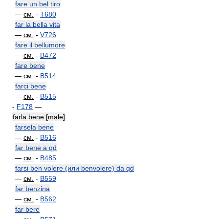
fare un bel tiro
—
см.
-
T680
far la bella vita
—
см.
-
V726
fare il bellumore
—
см.
-
B472
fare bene
—
см.
-
B514
farci bene
—
см.
-
B515
-
F178
—
farla bene [male]
farsela bene
—
см.
-
B516
far bene a qd
—
см.
-
B485
farsi ben volere (или benvolere) da qd
—
см.
-
B559
far benzina
—
см.
-
B562
far bere