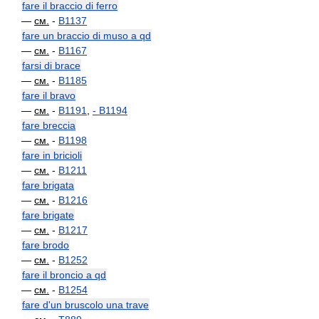
fare il braccio di ferro
—
см.
-
B1137
fare un braccio di muso a qd
—
см.
-
B1167
farsi di brace
—
см.
-
B1185
fare il bravo
—
см.
-
B1191
,
-
B1194
fare breccia
—
см.
-
B1198
fare in bricioli
—
см.
-
B1211
fare brigata
—
см.
-
B1216
fare brigate
—
см.
-
B1217
fare brodo
—
см.
-
B1252
fare il broncio a qd
—
см.
-
B1254
fare d'un bruscolo una trave