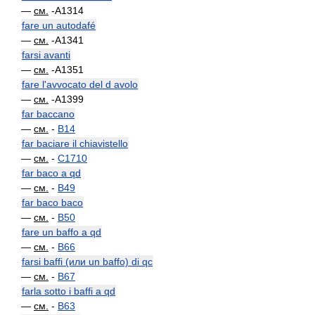
—
см.
-A1314
fare un autodafé
—
см.
-A1341
farsi avanti
—
см.
-A1351
fare l'avvocato del d avolo
—
см.
-A1399
far baccano
—
см.
-
B14
far baciare il chiavistello
—
см.
-
C1710
far baco a qd
—
см.
-
B49
far baco baco
—
см.
-
B50
fare un baffo a qd
—
см.
-
B66
farsi baffi (или un baffo) di qc
—
см.
-
B67
farla sotto i baffi a qd
—
см.
-
B63