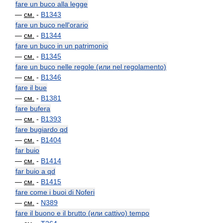
fare un buco alla legge
—
см.
-
B1343
fare un buco nell'orario
—
см.
-
B1344
fare un buco in un patrimonio
—
см.
-
B1345
fare un buco nelle regole (или nel regolamento)
—
см.
-
B1346
fare il bue
—
см.
-
B1381
fare bufera
—
см.
-
B1393
fare bugiardo qd
—
см.
-
B1404
far buio
—
см.
-
B1414
far buio a qd
—
см.
-
B1415
fare come i buoi di Noferi
—
см.
-
N389
fare il buono e il brutto (или cattivo) tempo