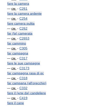
fare la camera
—
см.
-
C261
fare la camera ardente
—
см.
-
C254
fare camera pulita
—
см.
-
C262
far (la) camerata
—
см.
-
C2653
far cammino
—
см.
-
C305
far campagna
—
см.
-
C317
fare le sue campagne
—
см.
-
C3173
far campagna rasa di qc
—
см.
-
C318
far campana (all'orecchio)
—
см.
-
C332
fare il (или da) candeliere
—
см.
-
C419
fare il cane