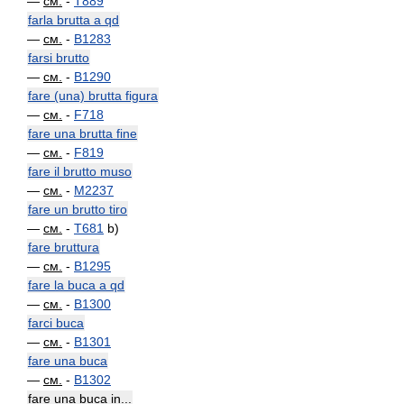
—
см.
-
T889
farla brutta a qd
—
см.
-
B1283
farsi brutto
—
см.
-
B1290
fare (una) brutta figura
—
см.
-
F718
fare una brutta fine
—
см.
-
F819
fare il brutto muso
—
см.
-
M2237
fare un brutto tiro
—
см.
-
T681
b)
fare bruttura
—
см.
-
B1295
fare la buca a qd
—
см.
-
B1300
farci buca
—
см.
-
B1301
fare una buca
—
см.
-
B1302
fare una buca in...