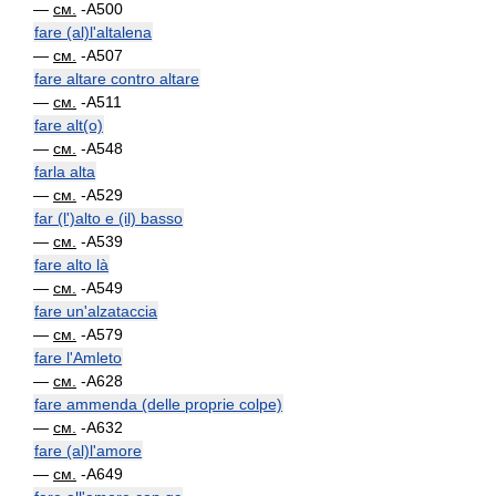
—
см.
-A500
fare (al)l'altalena
—
см.
-A507
fare altare contro altare
—
см.
-A511
fare alt(o)
—
см.
-A548
farla alta
—
см.
-A529
far (l')alto e (il) basso
—
см.
-A539
fare alto là
—
см.
-A549
fare un'alzataccia
—
см.
-A579
fare l'Amleto
—
см.
-A628
fare ammenda (delle proprie colpe)
—
см.
-A632
fare (al)l'amore
—
см.
-A649