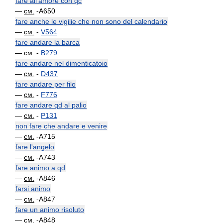
fare all'amore con qc
—
см.
-A650
fare anche le vigilie che non sono del calendario
—
см.
-
V564
fare andare la barca
—
см.
-
B279
fare andare nel dimenticatoio
—
см.
-
D437
fare andare per filo
—
см.
-
F776
fare andare qd al palio
—
см.
-
P131
non fare che andare e venire
—
см.
-A715
fare l'angelo
—
см.
-A743
fare animo a qd
—
см.
-A846
farsi animo
—
см.
-A847
fare un animo risoluto
—
см.
-A848