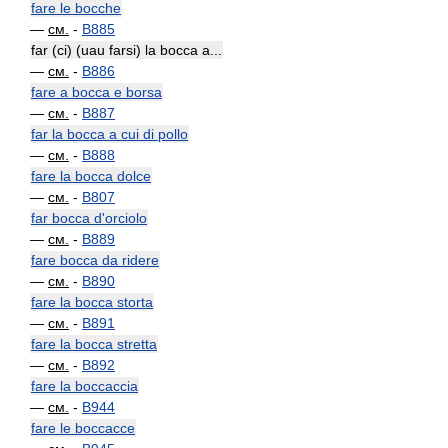
fare le bocche
—
см.
-
B885
far (ci) (uau farsi) la bocca a...
—
см.
-
B886
fare a bocca e borsa
—
см.
-
B887
far la bocca a cui di pollo
—
см.
-
B888
fare la bocca dolce
—
см.
-
B807
far bocca d'orciolo
—
см.
-
B889
fare bocca da ridere
—
см.
-
B890
fare la bocca storta
—
см.
-
B891
fare la bocca stretta
—
см.
-
B892
fare la boccaccia
—
см.
-
B944
fare le boccacce