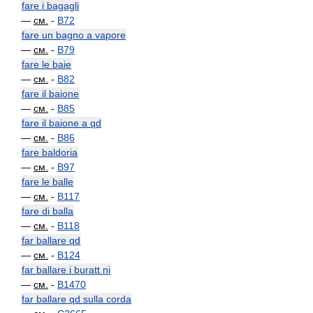
fare i bagagli
—
см.
-
B72
fare un bagno a vapore
—
см.
-
B79
fare le baie
—
см.
-
B82
fare il baione
—
см.
-
B85
fare il baione a qd
—
см.
-
B86
fare baldoria
—
см.
-
B97
fare le balle
—
см.
-
B117
fare di balla
—
см.
-
B118
far ballare qd
—
см.
-
B124
far ballare i buratt ni
—
см.
-
B1470
far ballare qd sulla corda