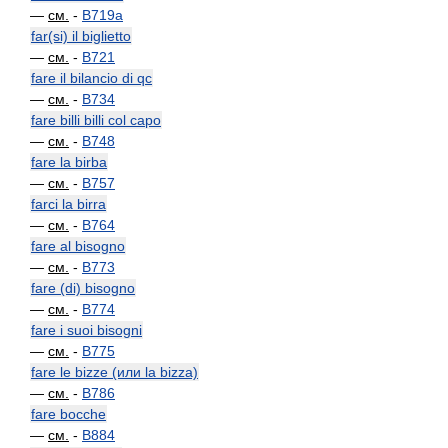
—
см.
-
B719a
far(si) il biglietto
—
см.
-
B721
fare il bilancio di qc
—
см.
-
B734
fare billi billi col capo
—
см.
-
B748
fare la birba
—
см.
-
B757
farci la birra
—
см.
-
B764
fare al bisogno
—
см.
-
B773
fare (di) bisogno
—
см.
-
B774
fare i suoi bisogni
—
см.
-
B775
fare le bizze (или la bizza)
—
см.
-
B786
fare bocche
—
см.
-
B884