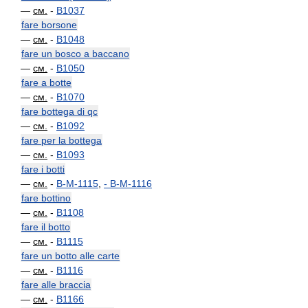
—
см.
-
B1037
fare borsone
—
см.
-
B1048
fare un bosco a baccano
—
см.
-
B1050
fare a botte
—
см.
-
B1070
fare bottega di qc
—
см.
-
B1092
fare per la bottega
—
см.
-
B1093
fare i botti
—
см.
-
B-M-1115
,
-
B-M-1116
fare bottino
—
см.
-
B1108
fare il botto
—
см.
-
B1115
fare un botto alle carte
—
см.
-
B1116
fare alle braccia
—
см.
-
B1166