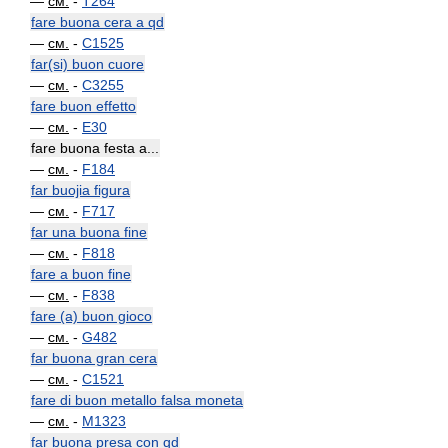
—
см.
-
T264
fare buona cera a qd
—
см.
-
C1525
far(si) buon cuore
—
см.
-
C3255
fare buon effetto
—
см.
-
E30
fare buona festa a...
—
см.
-
F184
far buojia figura
—
см.
-
F717
far una buona fine
—
см.
-
F818
fare a buon fine
—
см.
-
F838
fare (a) buon gioco
—
см.
-
G482
far buona gran cera
—
см.
-
C1521
fare di buon metallo falsa moneta
—
см.
-
M1323
far buona presa con qd