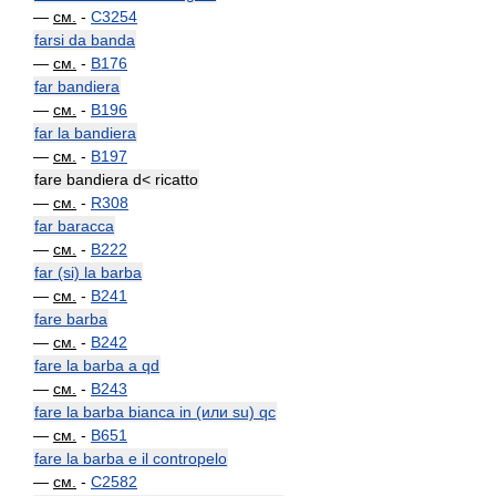
—
см.
-
C3254
farsi da banda
—
см.
-
B176
far bandiera
—
см.
-
B196
far la bandiera
—
см.
-
B197
fare bandiera d< ricatto
—
см.
-
R308
far baracca
—
см.
-
B222
far (si) la barba
—
см.
-
B241
fare barba
—
см.
-
B242
fare la barba a qd
—
см.
-
B243
fare la barba bianca in (или su) qc
—
см.
-
B651
fare la barba e il contropelo
—
см.
-
C2582