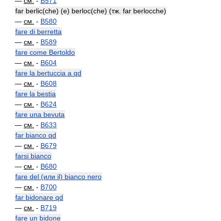
—
см.
-
B571
far berlic(che) (e) berloc(che) (тж. far berlocche)
—
см.
-
B580
fare di berretta
—
см.
-
B589
fare come Bertoldo
—
см.
-
B604
fare la bertuccia a qd
—
см.
-
B608
fare la bestia
—
см.
-
B624
fare una bevuta
—
см.
-
B633
far bianco qd
—
см.
-
B679
farsi bianco
—
см.
-
B680
fare del (или il) bianco nero
—
см.
-
B700
far bidonare qd
—
см.
-
B719
fare un bidone