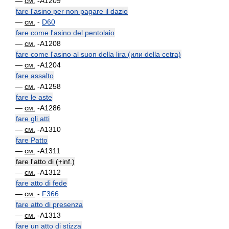
—
см.
-A1209
fare l'asino per non pagare il dazio
—
см.
-
D60
fare come l'asino del pentolaio
—
см.
-A1208
fare come l'asino al suon della lira (или della cetra)
—
см.
-A1204
fare assalto
—
см.
-A1258
fare le aste
—
см.
-A1286
fare gli atti
—
см.
-A1310
fare Patto
—
см.
-A1311
fare l'atto di (+inf.)
—
см.
-A1312
fare atto di fede
—
см.
-
F366
fare atto di presenza
—
см.
-A1313
fare un atto di stizza