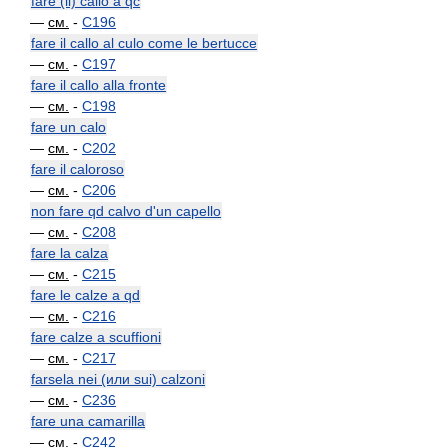
fare (il) callo a qc
—
см.
-
C196
fare il callo al culo come le bertucce
—
см.
-
C197
fare il callo alla fronte
—
см.
-
C198
fare un calo
—
см.
-
C202
fare il caloroso
—
см.
-
C206
non fare qd calvo d'un capello
—
см.
-
C208
fare la calza
—
см.
-
C215
fare le calze a qd
—
см.
-
C216
fare calze a scuffioni
—
см.
-
C217
farsela nei (или sui) calzoni
—
см.
-
C236
fare una camarilla
—
см.
-
C242