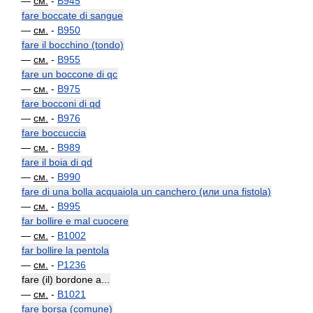
—
см.
-
B945
fare boccate di sangue
—
см.
-
B950
fare il bocchino (tondo)
—
см.
-
B955
fare un boccone di qc
—
см.
-
B975
fare bocconi di qd
—
см.
-
B976
fare boccuccia
—
см.
-
B989
fare il boia di qd
—
см.
-
B990
fare di una bolla acquaiola un canchero (или una fistola)
—
см.
-
B995
far bollire e mal cuocere
—
см.
-
B1002
far bollire la pentola
—
см.
-
P1236
fare (il) bordone a...
—
см.
-
B1021
fare borsa (comune)