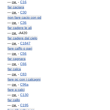
—
см.
-
C16
far caciara
—
см.
-
C30
non fare cacio con qd
—
см.
-
C36
far cadere le ali
—
см.
-A420
far cadere dal cielo
—
см.
-
C1847
fare caffo o pari
—
см.
-
C56
far cagnara
—
см.
-
C66
far calca
—
см.
-
C83
fare qc con i calcagni
—
см.
-
C96a
fare a calci
—
см.
-
C130
far callo
—
см.
-
C195