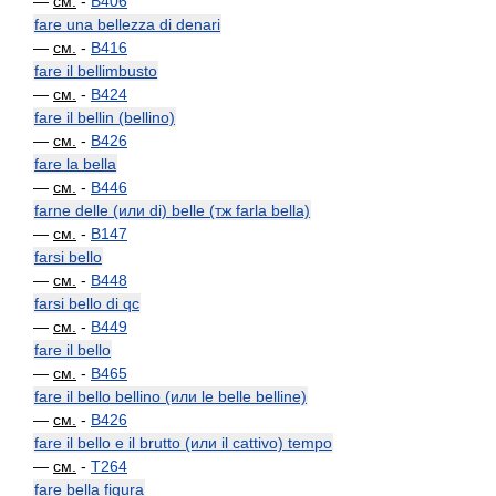
—
см.
-
B406
fare una bellezza di denari
—
см.
-
B416
fare il bellimbusto
—
см.
-
B424
fare il bellin (bellino)
—
см.
-
B426
fare la bella
—
см.
-
B446
farne delle (или di) belle (тж farla bella)
—
см.
-
B147
farsi bello
—
см.
-
B448
farsi bello di qc
—
см.
-
B449
fare il bello
—
см.
-
B465
fare il bello bellino (или le belle belline)
—
см.
-
B426
fare il bello e il brutto (или il cattivo) tempo
—
см.
-
T264
fare bella figura