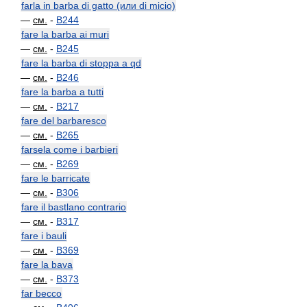
farla in barba di gatto (или di micio)
—
см.
-
B244
fare la barba ai muri
—
см.
-
B245
fare la barba di stoppa a qd
—
см.
-
B246
fare la barba a tutti
—
см.
-
B217
fare del barbaresco
—
см.
-
B265
farsela come i barbieri
—
см.
-
B269
fare le barricate
—
см.
-
B306
fare il bastlano contrario
—
см.
-
B317
fare i bauli
—
см.
-
B369
fare la bava
—
см.
-
B373
far becco