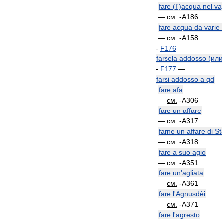
fare
(
I
')
acqua
nel
va
—
см
.
-
A186
fare
acqua
da
varie
—
см
.
-
A158
-
F176
—
farsela
addosso
(
ил
-
F177
—
farsi
addosso
a
qd
fare
afa
—
см
.
-
A306
fare
un
affare
—
см
.
-
A317
farne
un
affare
di
St
—
см
.
-
A318
fare
a
suo
agio
—
см
.
-
A351
fare
un
'
agliata
—
см
.
-
A361
fare
l
'
Agnusdèi
—
см
.
-
A371
fare
l
'
agresto