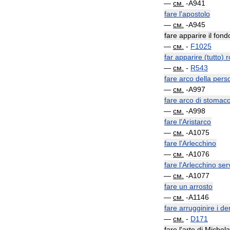
—
см
.
-
A941
fare
l
'
apostolo
—
см
.
-
A945
fare
apparire
il
fond
—
см
.
-
F1025
far
apparire
(
tutto
)
r
—
см
.
-
R543
fare
arco
della
pers
—
см
.
-
A997
fare
arco
di
stomac
—
см
.
-
A998
fare
l
'
Aristarco
—
см
.
-
A1075
fare
l
'
Arlecchino
—
см
.
-
A1076
fare
l
'
Arlecchino
ser
—
см
.
-
A1077
fare
un
arrosto
—
см
.
-
A1146
fare
arrugginire
i
den
—
см
.
-
D171
fare
l
'
arte
di
Michela