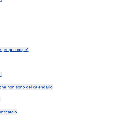
e
proprie
colpe
)
c
che
non
sono
del
calendario
a
nticatoio