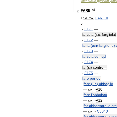
Итальяно
-
русский
унив
FARE
2
I
см
.
тж
.
FARE
II
v
-
F171
—
farcela
(
тж
.
fargliela
)
-
F172
—
farla
(
или
fargliene
)
-
F173
—
farsela
con
qd
-
F174
—
far
(
si
)
contro
...
-
F175
—
fare
per
qd
fare
(
un
)
abbaglio
—
см
.
-
A10
fare
l
'
abbaiata
—
см
.
-
A12
far
abbassare
la
cre
—
см
.
-
C3043
far
abbassare
la
tes