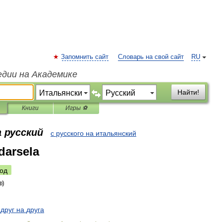
Запомнить сайт
Словарь на свой сайт
RU
едии на Академике
Найти!
Книги
Игры ⚽
 русский
с русского на итальянский
darsela
од
друг
на
друга