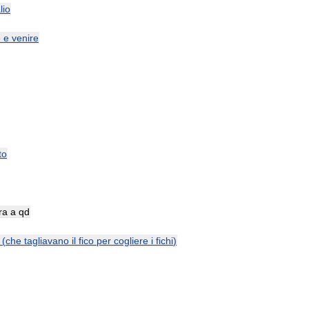
lio
e
e
venire
to
ra
a
qd
(
che
tagliavano
il
fico
per
cogliere
i
fichi
)