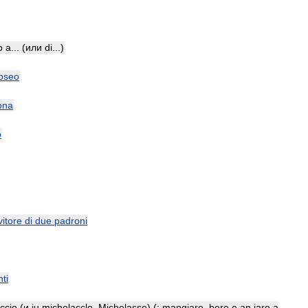
o
a
... (
или
di
...)
oseo
ona
o
vitore
di
due
padroni
ti
ccio
(
и
iu
michelacclo
,
Michelasso
) (
:
mangiare
,
bere
e
an
iare
a