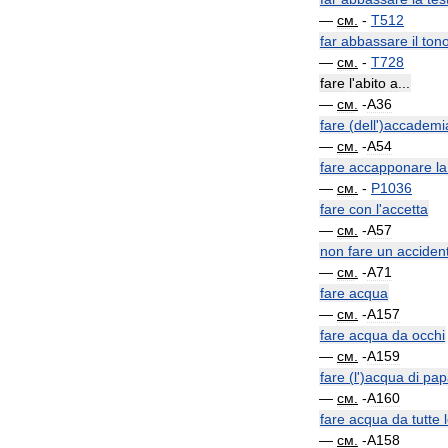
—
см
.
-
T512
far
abbassare
il
ton
—
см
.
-
T728
fare
l
'
abito
a
...
—
см
.
-
A36
fare
(
dell
')
accademi
—
см
.
-
A54
fare
accapponare
la
—
см
.
-
P1036
fare
con
l
'
accetta
—
см
.
-
A57
non
fare
un
acciden
—
см
.
-
A71
fare
acqua
—
см
.
-
A157
fare
acqua
da
occhi
—
см
.
-
A159
fare
(
l
')
acqua
di
pap
—
см
.
-
A160
fare
acqua
da
tutte
—
см
.
-
A158