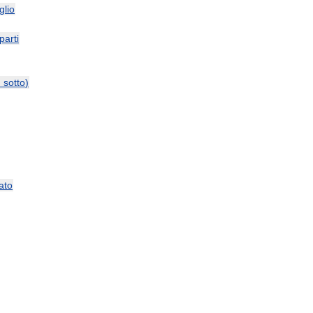
glio
parti
и
sotto
)
ato