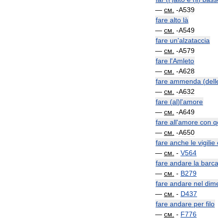
—
см
.
-
A539
fare
alto
là
—
см
.
-
A549
fare
un
'
alzataccia
—
см
.
-
A579
fare
l
'
Amleto
—
см
.
-
A628
fare
ammenda
(
dell
—
см
.
-
A632
fare
(
al
)
l
'
amore
—
см
.
-
A649
fare
all
'
amore
con
q
—
см
.
-
A650
fare
anche
le
vigilie
—
см
.
-
V564
fare
andare
la
barc
—
см
.
-
B279
fare
andare
nel
dime
—
см
.
-
D437
fare
andare
per
filo
—
см
.
-
F776