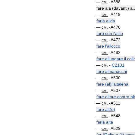
—
см
.
-
A388
fare
ala
(
davanti
)
a
..
—
см
.
-
A419
farla
alida
—
см
.
-
A470
fare
con
l
'
alito
—
см
.
-
A472
fare
l
'
allocco
—
см
.
-
A482
fare
allungare
il
coll
—
см
.
-
C2101
fare
almanacchi
—
см
.
-
A500
fare
(
al
)
l
'
altalena
—
см
.
-
A507
fare
altare
contro
al
—
см
.
-
A511
fare
alt
(
o
)
—
см
.
-
A548
farla
alta
—
см
.
-
A529
far
(
l
')
alto
e
(
il
)
bass