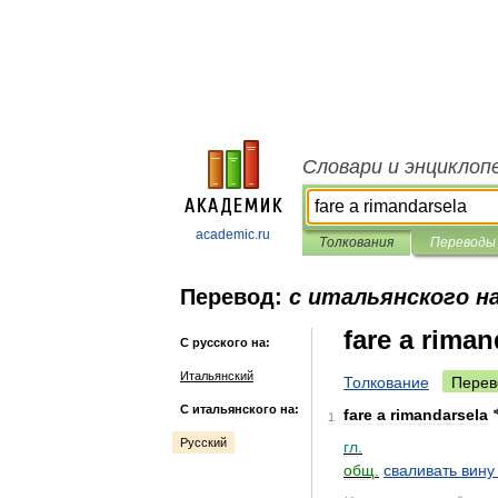
Словари и энциклоп
academic.ru
Толкования
Переводы
Перевод:
с итальянского на
fare a riman
С русского на:
Итальянский
Толкование
Перев
С итальянского на:
fare
a
rimandarsela
1
Русский
гл
.
общ
.
сваливать
вину