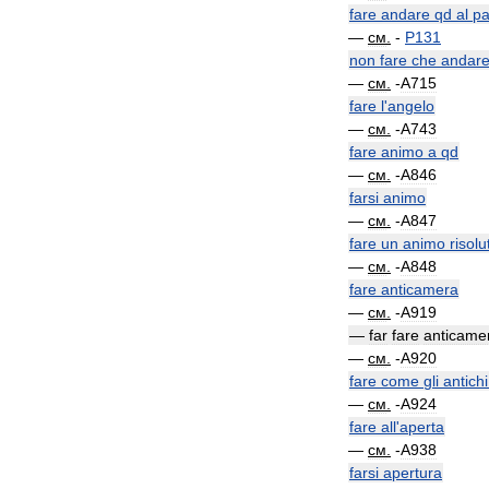
fare
andare
qd
al
pa
—
см
.
-
P131
non
fare
che
andar
—
см
.
-
A715
fare
l
'
angelo
—
см
.
-
A743
fare
animo
a
qd
—
см
.
-
A846
farsi
animo
—
см
.
-
A847
fare
un
animo
risolu
—
см
.
-
A848
fare
anticamera
—
см
.
-
A919
—
far
fare
anticame
—
см
.
-
A920
fare
come
gli
antichi
—
см
.
-
A924
fare
all
'
aperta
—
см
.
-
A938
farsi
apertura