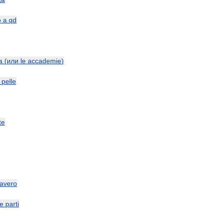
o
a
qd
a
(
или
le
accademie
)
pelle
te
avero
le
parti