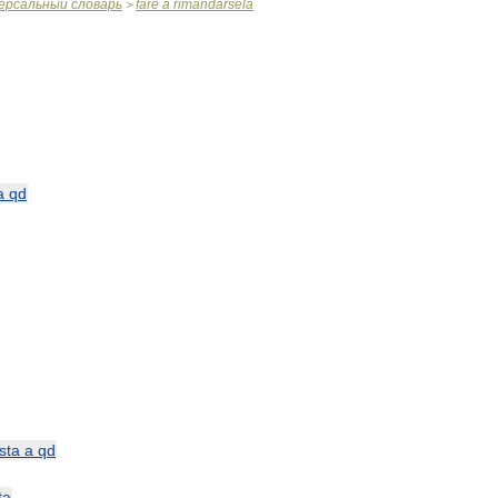
ерсальный
словарь
fare
a
rimandarsela
>
a
qd
sta
a
qd
ta