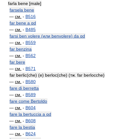
farla bene [male]
farsela bene
—
см.
-
B516
far bene a qd
—
см.
-
B485
farsi ben volere (или benvolere) da qd
—
см.
-
B559
far benzina
—
см.
-
B562
far bere
—
см.
-
B571
far berlic(che) (e) berloc(che) (тж. far berlocche)
—
см.
-
B580
fare di berretta
—
см.
-
B589
fare come Bertoldo
—
см.
-
B604
fare la bertuccia a qd
—
см.
-
B608
fare la bestia
—
см.
-
B624