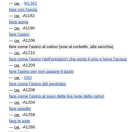
—
см.
-
M1382
fare con l'ascia
—
см.
-A1182
farsi asina
—
см.
-A1190
fare l'asino
—
см.
-A1206
fare come l'asino al catino (или al corbello, alla secchia)
—
см.
-A1210
fare come l'asino (dell'ortolano) che porta il vino e beve l'acqua
—
см.
-A1209
fare l'asino per non pagare il dazio
—
см.
-
D60
fare come l'asino del pentolaio
—
см.
-A1208
fare come l'asino al suon della lira (или della cetra)
—
см.
-A1204
fare assalto
—
см.
-A1258
fare le aste
—
см.
-A1286