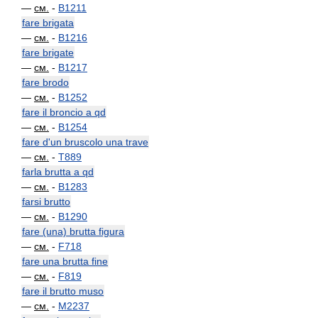
—
см.
-
B1211
fare brigata
—
см.
-
B1216
fare brigate
—
см.
-
B1217
fare brodo
—
см.
-
B1252
fare il broncio a qd
—
см.
-
B1254
fare d'un bruscolo una trave
—
см.
-
T889
farla brutta a qd
—
см.
-
B1283
farsi brutto
—
см.
-
B1290
fare (una) brutta figura
—
см.
-
F718
fare una brutta fine
—
см.
-
F819
fare il brutto muso
—
см.
-
M2237