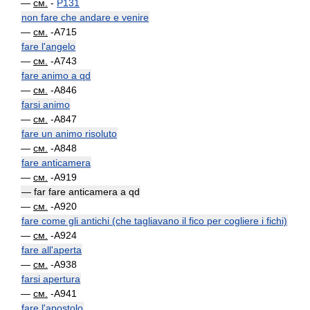
—
см.
-
P131
non fare che andare e venire
—
см.
-A715
fare l'angelo
—
см.
-A743
fare animo a qd
—
см.
-A846
farsi animo
—
см.
-A847
fare un animo risoluto
—
см.
-A848
fare anticamera
—
см.
-A919
— far fare anticamera a qd
—
см.
-A920
fare come gli antichi (che tagliavano il fico per cogliere i fichi)
—
см.
-A924
fare all'aperta
—
см.
-A938
farsi apertura
—
см.
-A941
fare l'apostolo