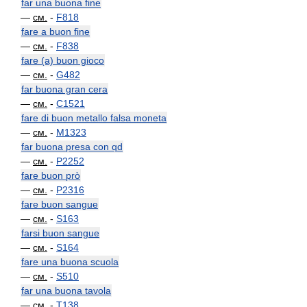
far una buona fine
—
см.
-
F818
fare a buon fine
—
см.
-
F838
fare (a) buon gioco
—
см.
-
G482
far buona gran cera
—
см.
-
C1521
fare di buon metallo falsa moneta
—
см.
-
M1323
far buona presa con qd
—
см.
-
P2252
fare buon prò
—
см.
-
P2316
fare buon sangue
—
см.
-
S163
farsi buon sangue
—
см.
-
S164
fare una buona scuola
—
см.
-
S510
far una buona tavola
—
см.
-
T138