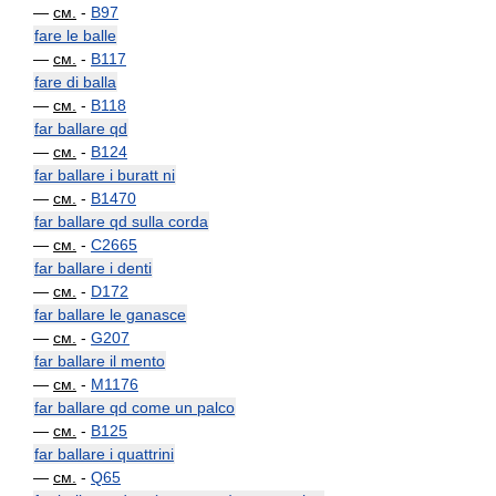
—
см.
-
B97
fare le balle
—
см.
-
B117
fare di balla
—
см.
-
B118
far ballare qd
—
см.
-
B124
far ballare i buratt ni
—
см.
-
B1470
far ballare qd sulla corda
—
см.
-
C2665
far ballare i denti
—
см.
-
D172
far ballare le ganasce
—
см.
-
G207
far ballare il mento
—
см.
-
M1176
far ballare qd come un palco
—
см.
-
B125
far ballare i quattrini
—
см.
-
Q65