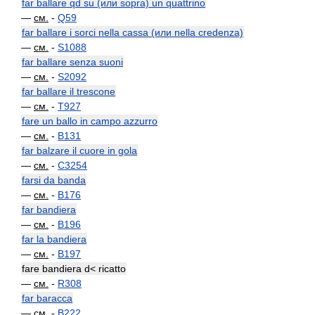
far ballare qd su (или sopra) un quattrino
—
см.
-
Q59
far ballare i sorci nella cassa (или nella credenza)
—
см.
-
S1088
far ballare senza suoni
—
см.
-
S2092
far ballare il trescone
—
см.
-
T927
fare un ballo in campo azzurro
—
см.
-
B131
far balzare il cuore in gola
—
см.
-
C3254
farsi da banda
—
см.
-
B176
far bandiera
—
см.
-
B196
far la bandiera
—
см.
-
B197
fare bandiera d< ricatto
—
см.
-
R308
far baracca
—
см.
-
B222