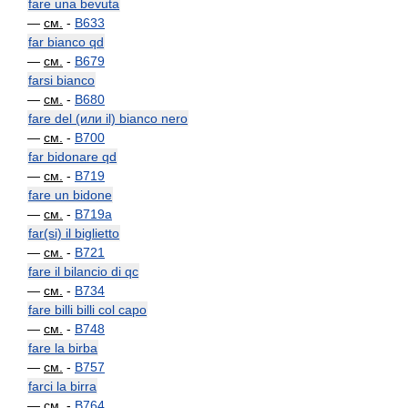
fare una bevuta
—
см.
-
B633
far bianco qd
—
см.
-
B679
farsi bianco
—
см.
-
B680
fare del (или il) bianco nero
—
см.
-
B700
far bidonare qd
—
см.
-
B719
fare un bidone
—
см.
-
B719a
far(si) il biglietto
—
см.
-
B721
fare il bilancio di qc
—
см.
-
B734
fare billi billi col capo
—
см.
-
B748
fare la birba
—
см.
-
B757
farci la birra
—
см.
-
B764