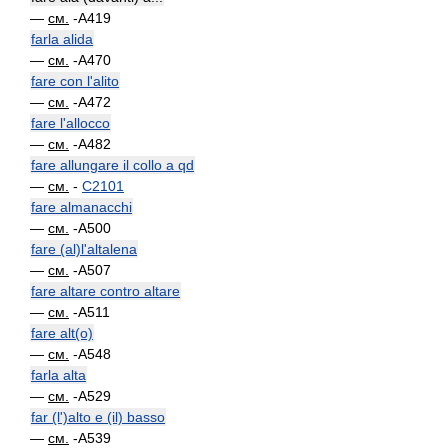
—
см.
-A419
farla alida
—
см.
-A470
fare con l'alito
—
см.
-A472
fare l'allocco
—
см.
-A482
fare allungare il collo a qd
—
см.
-
C2101
fare almanacchi
—
см.
-A500
fare (al)l'altalena
—
см.
-A507
fare altare contro altare
—
см.
-A511
fare alt(o)
—
см.
-A548
farla alta
—
см.
-A529
far (l')alto e (il) basso
—
см.
-A539