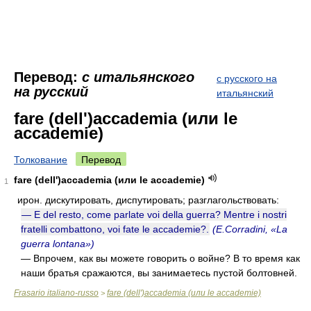
Перевод:
с итальянского
с русского на
на русский
итальянский
fare (dell')accademia (или le
accademie)
Толкование
Перевод
fare (dell')accademia (или le accademie)
1
ирон. дискутировать, диспутировать; разглагольствовать:
— E del resto, come parlate voi della guerra? Mentre i nostri
fratelli combattono, voi fate le accademie?.
(E.Corradini, «La
guerra lontana»)
— Впрочем, как вы можете говорить о войне? В то время как
наши братья сражаются, вы занимаетесь пустой болтовней.
Frasario italiano-russo
fare (dell')accademia (или le accademie)
>