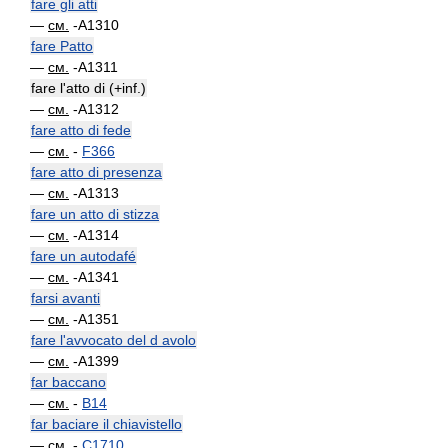
fare gli atti
—
см.
-A1310
fare Patto
—
см.
-A1311
fare l'atto di (+inf.)
—
см.
-A1312
fare atto di fede
—
см.
-
F366
fare atto di presenza
—
см.
-A1313
fare un atto di stizza
—
см.
-A1314
fare un autodafé
—
см.
-A1341
farsi avanti
—
см.
-A1351
fare l'avvocato del d avolo
—
см.
-A1399
far baccano
—
см.
-
B14
far baciare il chiavistello
—
см.
-
C1710