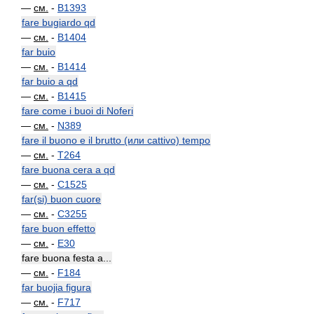
—
см.
-
B1393
fare bugiardo qd
—
см.
-
B1404
far buio
—
см.
-
B1414
far buio a qd
—
см.
-
B1415
fare come i buoi di Noferi
—
см.
-
N389
fare il buono e il brutto (или cattivo) tempo
—
см.
-
T264
fare buona cera a qd
—
см.
-
C1525
far(si) buon cuore
—
см.
-
C3255
fare buon effetto
—
см.
-
E30
fare buona festa a...
—
см.
-
F184
far buojia figura
—
см.
-
F717