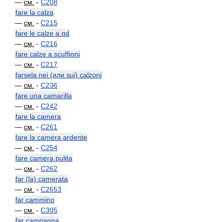
—
см.
-
C208
fare la calza
—
см.
-
C215
fare le calze a qd
—
см.
-
C216
fare calze a scuffioni
—
см.
-
C217
farsela nei (или sui) calzoni
—
см.
-
C236
fare una camarilla
—
см.
-
C242
fare la camera
—
см.
-
C261
fare la camera ardente
—
см.
-
C254
fare camera pulita
—
см.
-
C262
far (la) camerata
—
см.
-
C2653
far cammino
—
см.
-
C305
far campagna