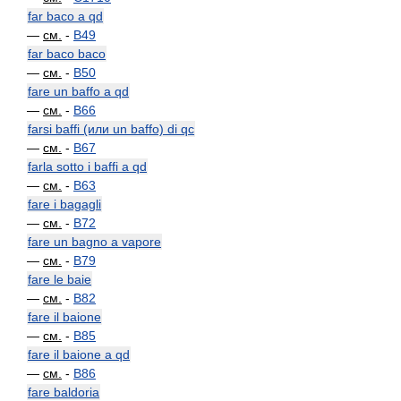
far baco a qd
—
см.
-
B49
far baco baco
—
см.
-
B50
fare un baffo a qd
—
см.
-
B66
farsi baffi (или un baffo) di qc
—
см.
-
B67
farla sotto i baffi a qd
—
см.
-
B63
fare i bagagli
—
см.
-
B72
fare un bagno a vapore
—
см.
-
B79
fare le baie
—
см.
-
B82
fare il baione
—
см.
-
B85
fare il baione a qd
—
см.
-
B86
fare baldoria