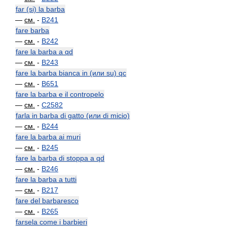
far (si) la barba
—
см.
-
B241
fare barba
—
см.
-
B242
fare la barba a qd
—
см.
-
B243
fare la barba bianca in (или su) qc
—
см.
-
B651
fare la barba e il contropelo
—
см.
-
C2582
farla in barba di gatto (или di micio)
—
см.
-
B244
fare la barba ai muri
—
см.
-
B245
fare la barba di stoppa a qd
—
см.
-
B246
fare la barba a tutti
—
см.
-
B217
fare del barbaresco
—
см.
-
B265
farsela come i barbieri