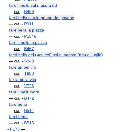
fare il bello sul muso a qd
—
см.
-
B466
farsi bello con le penne del pavone
—
см.
-
P911
fare bella la piazza
—
см.
-
P1546
fare il bello in piazza
—
см.
-
B467
farsi bello del (или col) sol di agosto (или di luglio)
—
см.
-
S948
fare un bel tiro
—
см.
-
T680
far la bella vita
—
см.
-
V726
fare il bellumore
—
см.
-
B472
fare bene
—
см.
-
B514
farci bene
—
см.
-
B515
-
F178
—