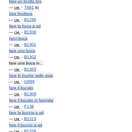
fare un brutto tiro
—
см.
-
T681
b)
fare bruttura
—
см.
-
B1295
fare la buca a qd
—
см.
-
B1300
farci buca
—
см.
-
B1301
fare una buca
—
см.
-
B1302
fare una buca in...
—
см.
-
B1303
fare le buche nelle gote
—
см.
-
G899
fare il bucato
—
см.
-
B1309
fare il bucato in famiglia
—
см.
-
F138
fare la buccia a qd
—
см.
-
B1319
fare il buccio a qd
—
см.
-
B1328