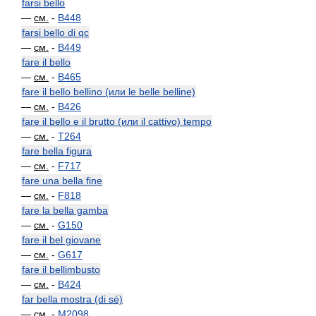
farsi bello
—
см.
-
B448
farsi bello di qc
—
см.
-
B449
fare il bello
—
см.
-
B465
fare il bello bellino (или le belle belline)
—
см.
-
B426
fare il bello e il brutto (или il cattivo) tempo
—
см.
-
T264
fare bella figura
—
см.
-
F717
fare una bella fine
—
см.
-
F818
fare la bella gamba
—
см.
-
G150
fare il bel giovane
—
см.
-
G617
fare il bellimbusto
—
см.
-
B424
far bella mostra (di sé)
—
см.
-
M2098