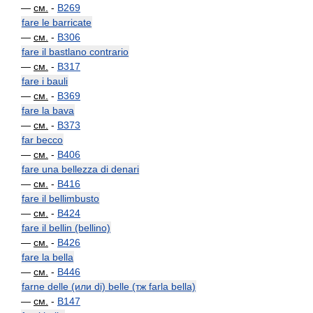
—
см.
-
B269
fare le barricate
—
см.
-
B306
fare il bastlano contrario
—
см.
-
B317
fare i bauli
—
см.
-
B369
fare la bava
—
см.
-
B373
far becco
—
см.
-
B406
fare una bellezza di denari
—
см.
-
B416
fare il bellimbusto
—
см.
-
B424
fare il bellin (bellino)
—
см.
-
B426
fare la bella
—
см.
-
B446
farne delle (или di) belle (тж farla bella)
—
см.
-
B147