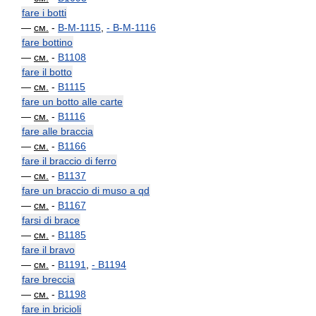
fare i botti
—
см.
-
B-M-1115
,
-
B-M-1116
fare bottino
—
см.
-
B1108
fare il botto
—
см.
-
B1115
fare un botto alle carte
—
см.
-
B1116
fare alle braccia
—
см.
-
B1166
fare il braccio di ferro
—
см.
-
B1137
fare un braccio di muso a qd
—
см.
-
B1167
farsi di brace
—
см.
-
B1185
fare il bravo
—
см.
-
B1191
,
-
B1194
fare breccia
—
см.
-
B1198
fare in bricioli