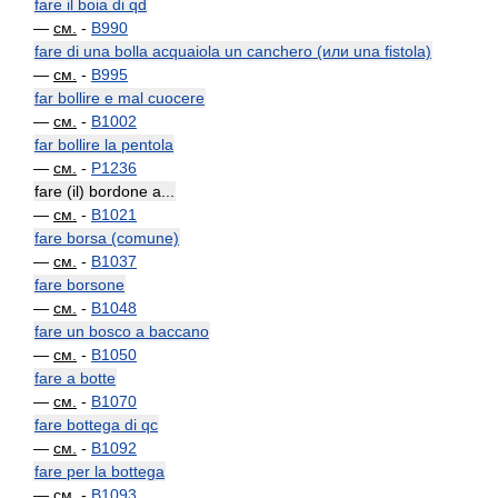
fare il boia di qd
—
см.
-
B990
fare di una bolla acquaiola un canchero (или una fistola)
—
см.
-
B995
far bollire e mal cuocere
—
см.
-
B1002
far bollire la pentola
—
см.
-
P1236
fare (il) bordone a...
—
см.
-
B1021
fare borsa (comune)
—
см.
-
B1037
fare borsone
—
см.
-
B1048
fare un bosco a baccano
—
см.
-
B1050
fare a botte
—
см.
-
B1070
fare bottega di qc
—
см.
-
B1092
fare per la bottega
—
см.
-
B1093