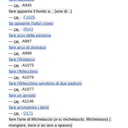
—
см.
-A945
fare apparire il fondo a... (или di...)
—
см.
-
F1025
far apparire (tutto) roseo
—
см.
-
R543
fare arco della persona
—
см.
-A997
fare arco di stomaco
—
см.
-A998
fare l'Aristarco
—
см.
-A1075
fare l'Arlecchino
—
см.
-A1076
fare l'Arlecchino servitore di due padroni
—
см.
-A1077
fare un arrosto
—
см.
-A1146
fare arrugginire i denti
—
см.
-
D171
fare l'arte di Michelaccio (и iu michelacclo, Michelasso) (:
mangiare, bere e an iare a spasso)