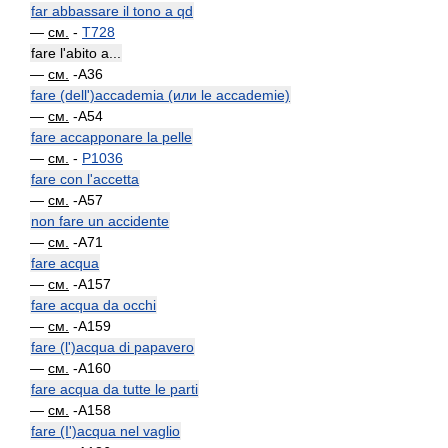
far abbassare il tono a qd
—
см.
-
T728
fare l'abito a...
—
см.
-A36
fare (dell')accademia (или le accademie)
—
см.
-A54
fare accapponare la pelle
—
см.
-
P1036
fare con l'accetta
—
см.
-A57
non fare un accidente
—
см.
-A71
fare acqua
—
см.
-A157
fare acqua da occhi
—
см.
-A159
fare (l')acqua di papavero
—
см.
-A160
fare acqua da tutte le parti
—
см.
-A158
fare (I')acqua nel vaglio