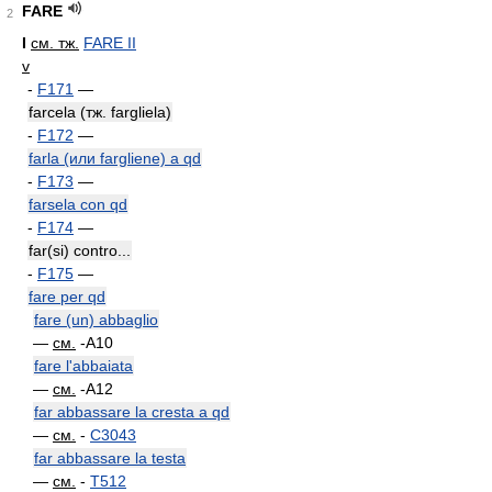
FARE
2
I
см. тж.
FARE II
v
-
F171
—
farcela (тж. fargliela)
-
F172
—
farla (или fargliene) a qd
-
F173
—
farsela con qd
-
F174
—
far(si) contro...
-
F175
—
fare per qd
fare (un) abbaglio
—
см.
-A10
fare l'abbaiata
—
см.
-A12
far abbassare la cresta a qd
—
см.
-
C3043
far abbassare la testa
—
см.
-
T512