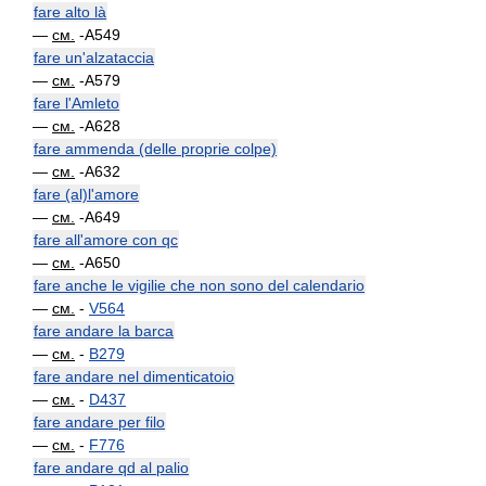
fare alto là
—
см.
-A549
fare un'alzataccia
—
см.
-A579
fare l'Amleto
—
см.
-A628
fare ammenda (delle proprie colpe)
—
см.
-A632
fare (al)l'amore
—
см.
-A649
fare all'amore con qc
—
см.
-A650
fare anche le vigilie che non sono del calendario
—
см.
-
V564
fare andare la barca
—
см.
-
B279
fare andare nel dimenticatoio
—
см.
-
D437
fare andare per filo
—
см.
-
F776
fare andare qd al palio