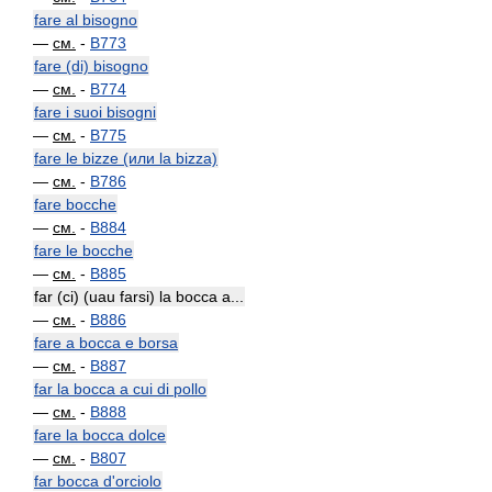
fare al bisogno
—
см.
-
B773
fare (di) bisogno
—
см.
-
B774
fare i suoi bisogni
—
см.
-
B775
fare le bizze (или la bizza)
—
см.
-
B786
fare bocche
—
см.
-
B884
fare le bocche
—
см.
-
B885
far (ci) (uau farsi) la bocca a...
—
см.
-
B886
fare a bocca e borsa
—
см.
-
B887
far la bocca a cui di pollo
—
см.
-
B888
fare la bocca dolce
—
см.
-
B807
far bocca d'orciolo