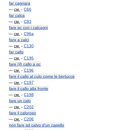
far cagnara
—
см.
-
C66
far calca
—
см.
-
C83
fare qc con i calcagni
—
см.
-
C96a
fare a calci
—
см.
-
C130
far callo
—
см.
-
C195
fare (il) callo a qc
—
см.
-
C196
fare il callo al culo come le bertucce
—
см.
-
C197
fare il callo alla fronte
—
см.
-
C198
fare un calo
—
см.
-
C202
fare il caloroso
—
см.
-
C206
non fare qd calvo d'un capello