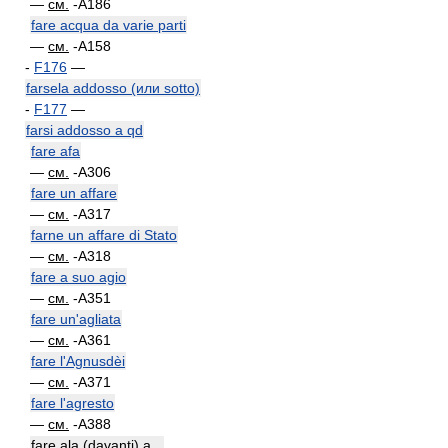
—
см.
-A186
fare acqua da varie parti
—
см.
-A158
-
F176
—
farsela addosso (или sotto)
-
F177
—
farsi addosso a qd
fare afa
—
см.
-A306
fare un affare
—
см.
-A317
farne un affare di Stato
—
см.
-A318
fare a suo agio
—
см.
-A351
fare un'agliata
—
см.
-A361
fare l'Agnusdèi
—
см.
-A371
fare l'agresto
—
см.
-A388
fare ala (davanti) a...