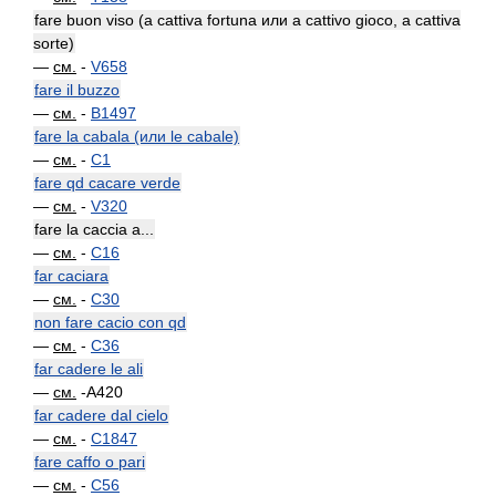
fare buon viso (a cattiva fortuna или a cattivo gioco, a cattiva
sorte)
—
см.
-
V658
fare il buzzo
—
см.
-
B1497
fare la cabala (или le cabale)
—
см.
-
C1
fare qd cacare verde
—
см.
-
V320
fare la caccia a...
—
см.
-
C16
far caciara
—
см.
-
C30
non fare cacio con qd
—
см.
-
C36
far cadere le ali
—
см.
-A420
far cadere dal cielo
—
см.
-
C1847
fare caffo o pari
—
см.
-
C56