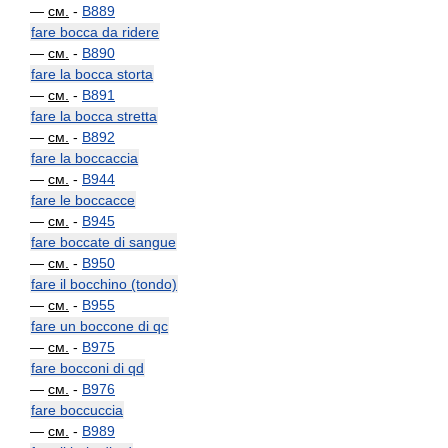
—
см.
-
B889
fare bocca da ridere
—
см.
-
B890
fare la bocca storta
—
см.
-
B891
fare la bocca stretta
—
см.
-
B892
fare la boccaccia
—
см.
-
B944
fare le boccacce
—
см.
-
B945
fare boccate di sangue
—
см.
-
B950
fare il bocchino (tondo)
—
см.
-
B955
fare un boccone di qc
—
см.
-
B975
fare bocconi di qd
—
см.
-
B976
fare boccuccia
—
см.
-
B989