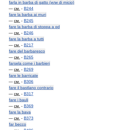
farla in barba di gatto (или di micio)
—
см.
-
B244
fare la barba ai muri
—
см.
-
B245
fare la barba di stoppa a qd
—
см.
-
B246
fare la barba a tutti
—
см.
-
B217
fare del barbaresco
—
см.
-
B265
farsela come i barbieri
—
см.
-
B269
fare le barricate
—
см.
-
B306
fare il bastlano contrario
—
см.
-
B317
fare i bauli
—
см.
-
B369
fare la bava
—
см.
-
B373
far becco