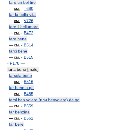
fare un bel tiro
—
см.
-
T680
far la bella vita
—
см.
-
V726
fare il bellumore
—
см.
-
B472
fare bene
—
см.
-
B514
farci bene
—
см.
-
B515
-
F178
—
farla bene [male]
farsela bene
—
см.
-
B516
far bene a qd
—
см.
-
B485
farsi ben volere (или benvolere) da qd
—
см.
-
B559
far benzina
—
см.
-
B562
far bere