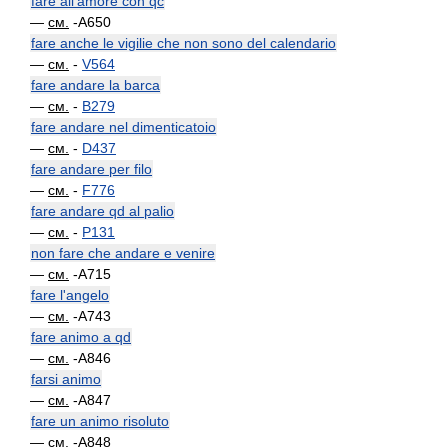
fare all'amore con qc
—
см.
-A650
fare anche le vigilie che non sono del calendario
—
см.
-
V564
fare andare la barca
—
см.
-
B279
fare andare nel dimenticatoio
—
см.
-
D437
fare andare per filo
—
см.
-
F776
fare andare qd al palio
—
см.
-
P131
non fare che andare e venire
—
см.
-A715
fare l'angelo
—
см.
-A743
fare animo a qd
—
см.
-A846
farsi animo
—
см.
-A847
fare un animo risoluto
—
см.
-A848