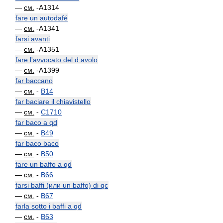
—
см.
-A1314
fare un autodafé
—
см.
-A1341
farsi avanti
—
см.
-A1351
fare l'avvocato del d avolo
—
см.
-A1399
far baccano
—
см.
-
B14
far baciare il chiavistello
—
см.
-
C1710
far baco a qd
—
см.
-
B49
far baco baco
—
см.
-
B50
fare un baffo a qd
—
см.
-
B66
farsi baffi (или un baffo) di qc
—
см.
-
B67
farla sotto i baffi a qd
—
см.
-
B63