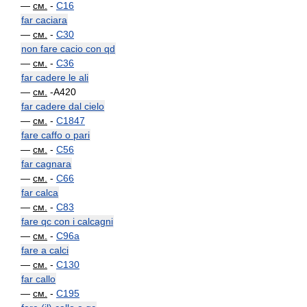
—
см.
-
C16
far caciara
—
см.
-
C30
non fare cacio con qd
—
см.
-
C36
far cadere le ali
—
см.
-A420
far cadere dal cielo
—
см.
-
C1847
fare caffo o pari
—
см.
-
C56
far cagnara
—
см.
-
C66
far calca
—
см.
-
C83
fare qc con i calcagni
—
см.
-
C96a
fare a calci
—
см.
-
C130
far callo
—
см.
-
C195