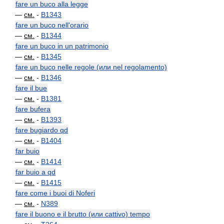
fare un buco alla legge
—
см.
-
B1343
fare un buco nell'orario
—
см.
-
B1344
fare un buco in un patrimonio
—
см.
-
B1345
fare un buco nelle regole (или nel regolamento)
—
см.
-
B1346
fare il bue
—
см.
-
B1381
fare bufera
—
см.
-
B1393
fare bugiardo qd
—
см.
-
B1404
far buio
—
см.
-
B1414
far buio a qd
—
см.
-
B1415
fare come i buoi di Noferi
—
см.
-
N389
fare il buono e il brutto (или cattivo) tempo