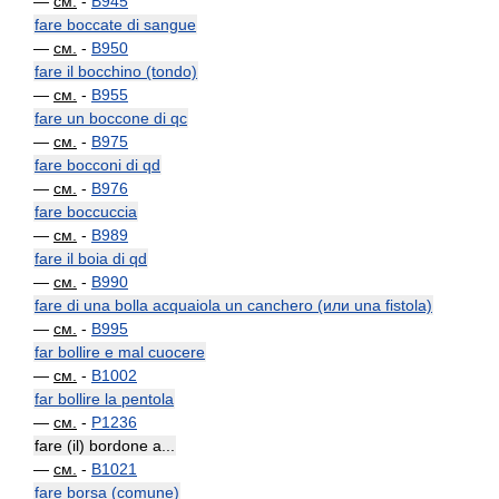
—
см.
-
B945
fare boccate di sangue
—
см.
-
B950
fare il bocchino (tondo)
—
см.
-
B955
fare un boccone di qc
—
см.
-
B975
fare bocconi di qd
—
см.
-
B976
fare boccuccia
—
см.
-
B989
fare il boia di qd
—
см.
-
B990
fare di una bolla acquaiola un canchero (или una fistola)
—
см.
-
B995
far bollire e mal cuocere
—
см.
-
B1002
far bollire la pentola
—
см.
-
P1236
fare (il) bordone a...
—
см.
-
B1021
fare borsa (comune)