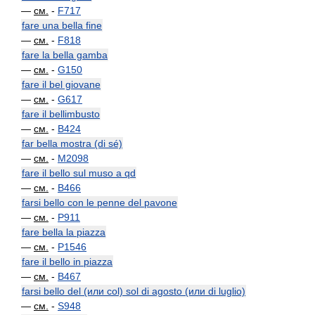
—
см.
-
F717
fare una bella fine
—
см.
-
F818
fare la bella gamba
—
см.
-
G150
fare il bel giovane
—
см.
-
G617
fare il bellimbusto
—
см.
-
B424
far bella mostra (di sé)
—
см.
-
M2098
fare il bello sul muso a qd
—
см.
-
B466
farsi bello con le penne del pavone
—
см.
-
P911
fare bella la piazza
—
см.
-
P1546
fare il bello in piazza
—
см.
-
B467
farsi bello del (или col) sol di agosto (или di luglio)
—
см.
-
S948