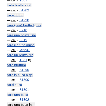
—
см.
-
T889
farla brutta a qd
—
см.
-
B1283
farsi brutto
—
см.
-
B1290
fare (una) brutta figura
—
см.
-
F718
fare una brutta fine
—
см.
-
F819
fare il brutto muso
—
см.
-
M2237
fare un brutto tiro
—
см.
-
T681
b)
fare bruttura
—
см.
-
B1295
fare la buca a qd
—
см.
-
B1300
farci buca
—
см.
-
B1301
fare una buca
—
см.
-
B1302
fare una buca in...