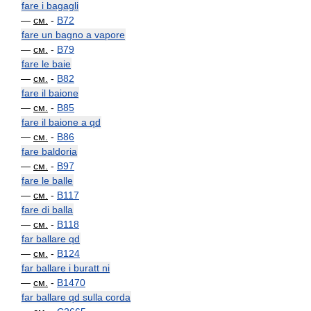
fare i bagagli
—
см.
-
B72
fare un bagno a vapore
—
см.
-
B79
fare le baie
—
см.
-
B82
fare il baione
—
см.
-
B85
fare il baione a qd
—
см.
-
B86
fare baldoria
—
см.
-
B97
fare le balle
—
см.
-
B117
fare di balla
—
см.
-
B118
far ballare qd
—
см.
-
B124
far ballare i buratt ni
—
см.
-
B1470
far ballare qd sulla corda