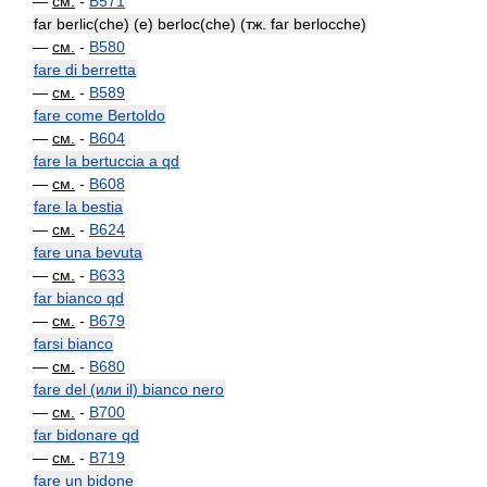
—
см.
-
B571
far berlic(che) (e) berloc(che) (тж. far berlocche)
—
см.
-
B580
fare di berretta
—
см.
-
B589
fare come Bertoldo
—
см.
-
B604
fare la bertuccia a qd
—
см.
-
B608
fare la bestia
—
см.
-
B624
fare una bevuta
—
см.
-
B633
far bianco qd
—
см.
-
B679
farsi bianco
—
см.
-
B680
fare del (или il) bianco nero
—
см.
-
B700
far bidonare qd
—
см.
-
B719
fare un bidone