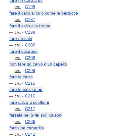
fare (il) callo a qc
—
см.
-
C196
fare il callo al culo come le bertucce
—
см.
-
C197
fare il callo alla fronte
—
см.
-
C198
fare un calo
—
см.
-
C202
fare il caloroso
—
см.
-
C206
non fare qd calvo d'un capello
—
см.
-
C208
fare la calza
—
см.
-
C215
fare le calze a qd
—
см.
-
C216
fare calze a scuffioni
—
см.
-
C217
farsela nei (или sui) calzoni
—
см.
-
C236
fare una camarilla
—
см.
-
C242