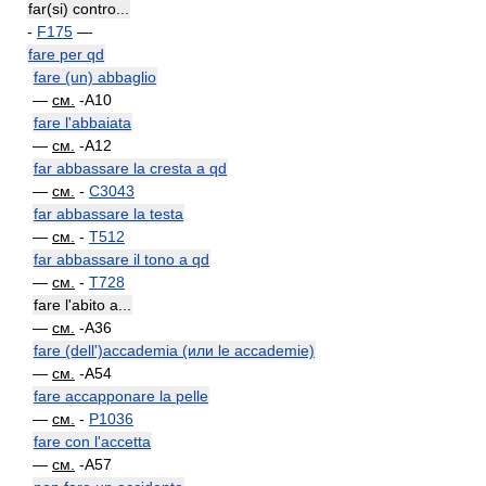
far(si) contro...
-
F175
—
fare per qd
fare (un) abbaglio
—
см.
-A10
fare l'abbaiata
—
см.
-A12
far abbassare la cresta a qd
—
см.
-
C3043
far abbassare la testa
—
см.
-
T512
far abbassare il tono a qd
—
см.
-
T728
fare l'abito a...
—
см.
-A36
fare (dell')accademia (или le accademie)
—
см.
-A54
fare accapponare la pelle
—
см.
-
P1036
fare con l'accetta
—
см.
-A57