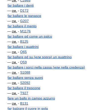
—
см.
-
C2665
far ballare i denti
—
см.
-
D172
far ballare le ganasce
—
см.
-
G207
far ballare il mento
—
см.
-
M1176
far ballare qd come un palco
—
см.
-
B125
far ballare i quattrini
—
см.
-
Q65
far ballare qd su (или sopra) un quattrino
—
см.
-
Q59
far ballare i sorci nella cassa (или nella credenza)
—
см.
-
S1088
far ballare senza suoni
—
см.
-
S2092
far ballare il trescone
—
см.
-
T927
fare un ballo in campo azzurro
—
см.
-
B131
far balzare il cuore in gola