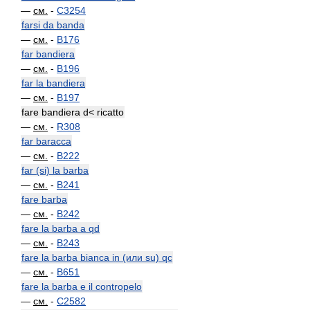
—
см.
-
C3254
farsi da banda
—
см.
-
B176
far bandiera
—
см.
-
B196
far la bandiera
—
см.
-
B197
fare bandiera d< ricatto
—
см.
-
R308
far baracca
—
см.
-
B222
far (si) la barba
—
см.
-
B241
fare barba
—
см.
-
B242
fare la barba a qd
—
см.
-
B243
fare la barba bianca in (или su) qc
—
см.
-
B651
fare la barba e il contropelo
—
см.
-
C2582