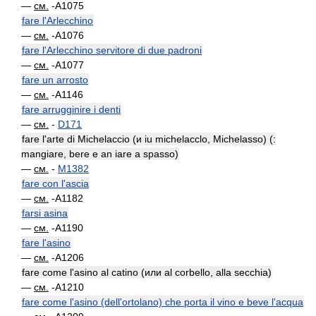
—
см.
-A1075
fare l'Arlecchino
—
см.
-A1076
fare l'Arlecchino servitore di due padroni
—
см.
-A1077
fare un arrosto
—
см.
-A1146
fare arrugginire i denti
—
см.
-
D171
fare l'arte di Michelaccio (и iu michelacclo, Michelasso) (:
mangiare, bere e an iare a spasso)
—
см.
-
M1382
fare con l'ascia
—
см.
-A1182
farsi asina
—
см.
-A1190
fare l'asino
—
см.
-A1206
fare come l'asino al catino (или al corbello, alla secchia)
—
см.
-A1210
fare come l'asino (dell'ortolano) che porta il vino e beve l'acqua