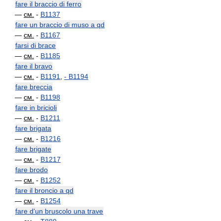
fare il braccio di ferro
—
см.
-
B1137
fare un braccio di muso a qd
—
см.
-
B1167
farsi di brace
—
см.
-
B1185
fare il bravo
—
см.
-
B1191
,
-
B1194
fare breccia
—
см.
-
B1198
fare in bricioli
—
см.
-
B1211
fare brigata
—
см.
-
B1216
fare brigate
—
см.
-
B1217
fare brodo
—
см.
-
B1252
fare il broncio a qd
—
см.
-
B1254
fare d'un bruscolo una trave