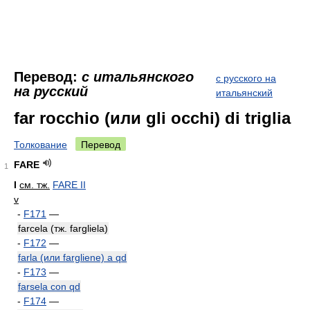
Перевод:
с итальянского
с русского на
на русский
итальянский
far rocchio (или gli occhi) di triglia
Толкование
Перевод
FARE
1
I
см. тж.
FARE II
v
-
F171
—
farcela (тж. fargliela)
-
F172
—
farla (или fargliene) a qd
-
F173
—
farsela con qd
-
F174
—