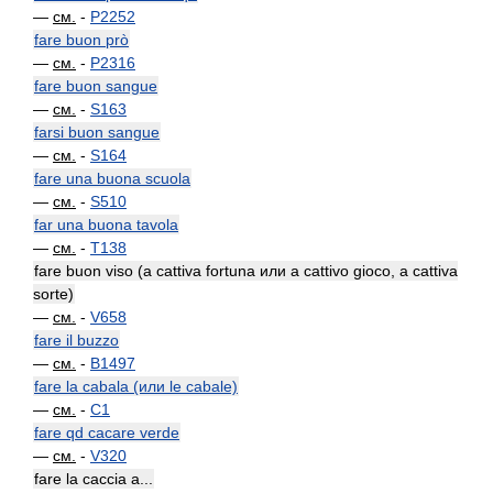
—
см.
-
P2252
fare buon prò
—
см.
-
P2316
fare buon sangue
—
см.
-
S163
farsi buon sangue
—
см.
-
S164
fare una buona scuola
—
см.
-
S510
far una buona tavola
—
см.
-
T138
fare buon viso (a cattiva fortuna или a cattivo gioco, a cattiva
sorte)
—
см.
-
V658
fare il buzzo
—
см.
-
B1497
fare la cabala (или le cabale)
—
см.
-
C1
fare qd cacare verde
—
см.
-
V320
fare la caccia a...