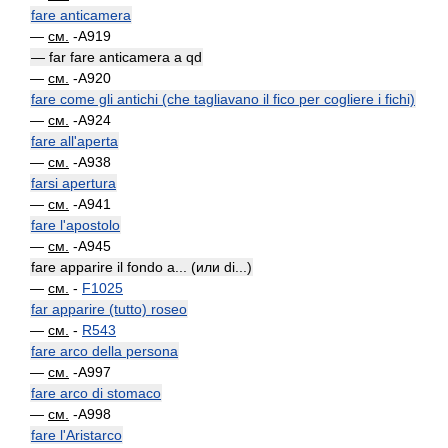
fare anticamera
—
см.
-A919
— far fare anticamera a qd
—
см.
-A920
fare come gli antichi (che tagliavano il fico per cogliere i fichi)
—
см.
-A924
fare all'aperta
—
см.
-A938
farsi apertura
—
см.
-A941
fare l'apostolo
—
см.
-A945
fare apparire il fondo a... (или di...)
—
см.
-
F1025
far apparire (tutto) roseo
—
см.
-
R543
fare arco della persona
—
см.
-A997
fare arco di stomaco
—
см.
-A998
fare l'Aristarco