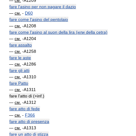
—
см.
-A1209
fare l'asino per non pagare il dazio
—
см.
-
D60
fare come l'asino del pentolaio
—
см.
-A1208
fare come l'asino al suon della lira (или della cetra)
—
см.
-A1204
fare assalto
—
см.
-A1258
fare le aste
—
см.
-A1286
fare gli atti
—
см.
-A1310
fare Patto
—
см.
-A1311
fare l'atto di (+inf.)
—
см.
-A1312
fare atto di fede
—
см.
-
F366
fare atto di presenza
—
см.
-A1313
fare un atto di stizza