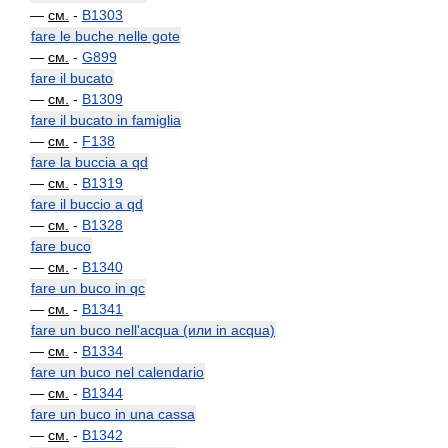
—
см.
-
B1303
fare le buche nelle gote
—
см.
-
G899
fare il bucato
—
см.
-
B1309
fare il bucato in famiglia
—
см.
-
F138
fare la buccia a qd
—
см.
-
B1319
fare il buccio a qd
—
см.
-
B1328
fare buco
—
см.
-
B1340
fare un buco in qc
—
см.
-
B1341
fare un buco nell'acqua (или in acqua)
—
см.
-
B1334
fare un buco nel calendario
—
см.
-
B1344
fare un buco in una cassa
—
см.
-
B1342