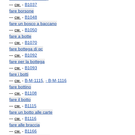
—
см.
-
B1037
fare borsone
—
см.
-
B1048
fare un bosco a baccano
—
см.
-
B1050
fare a botte
—
см.
-
B1070
fare bottega di qc
—
см.
-
B1092
fare per la bottega
—
см.
-
B1093
fare i botti
—
см.
-
B-M-1115
,
-
B-M-1116
fare bottino
—
см.
-
B1108
fare il botto
—
см.
-
B1115
fare un botto alle carte
—
см.
-
B1116
fare alle braccia
—
см.
-
B1166