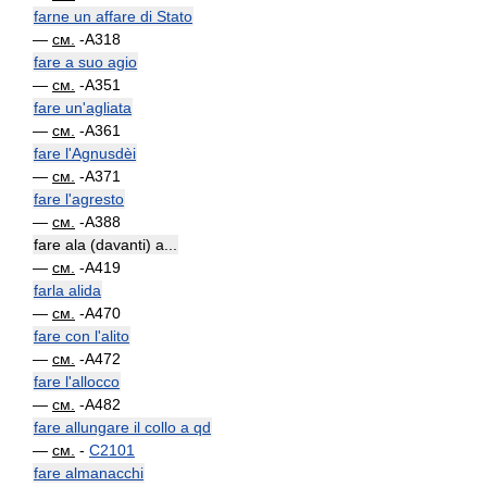
farne un affare di Stato
—
см.
-A318
fare a suo agio
—
см.
-A351
fare un'agliata
—
см.
-A361
fare l'Agnusdèi
—
см.
-A371
fare l'agresto
—
см.
-A388
fare ala (davanti) a...
—
см.
-A419
farla alida
—
см.
-A470
fare con l'alito
—
см.
-A472
fare l'allocco
—
см.
-A482
fare allungare il collo a qd
—
см.
-
C2101
fare almanacchi