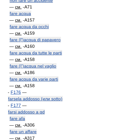
non fare un accidente
—
см.
-A71
fare acqua
—
см.
-A157
fare acqua da occhi
—
см.
-A159
fare (l')acqua di papavero
—
см.
-A160
fare acqua da tutte le parti
—
см.
-A158
fare (I')acqua nel vaglio
—
см.
-A186
fare acqua da varie parti
—
см.
-A158
-
F176
—
farsela addosso (или sotto)
-
F177
—
farsi addosso a qd
fare afa
—
см.
-A306
fare un affare
—
см.
-A317