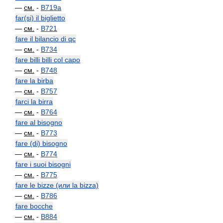
—
см.
-
B719a
far(si) il biglietto
—
см.
-
B721
fare il bilancio di qc
—
см.
-
B734
fare billi billi col capo
—
см.
-
B748
fare la birba
—
см.
-
B757
farci la birra
—
см.
-
B764
fare al bisogno
—
см.
-
B773
fare (di) bisogno
—
см.
-
B774
fare i suoi bisogni
—
см.
-
B775
fare le bizze (или la bizza)
—
см.
-
B786
fare bocche
—
см.
-
B884