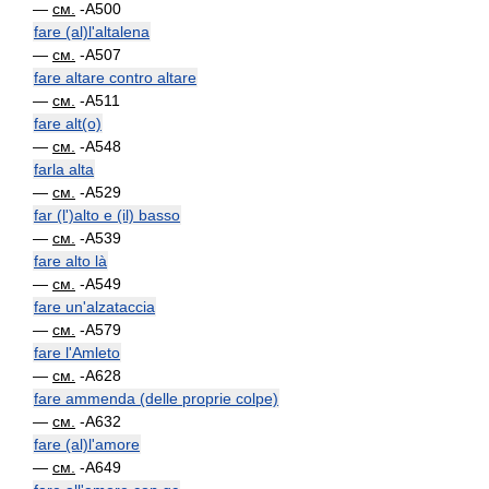
—
см.
-A500
fare (al)l'altalena
—
см.
-A507
fare altare contro altare
—
см.
-A511
fare alt(o)
—
см.
-A548
farla alta
—
см.
-A529
far (l')alto e (il) basso
—
см.
-A539
fare alto là
—
см.
-A549
fare un'alzataccia
—
см.
-A579
fare l'Amleto
—
см.
-A628
fare ammenda (delle proprie colpe)
—
см.
-A632
fare (al)l'amore
—
см.
-A649