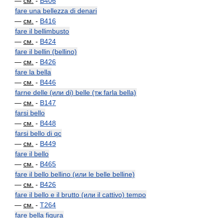
—
см.
-
B406
fare una bellezza di denari
—
см.
-
B416
fare il bellimbusto
—
см.
-
B424
fare il bellin (bellino)
—
см.
-
B426
fare la bella
—
см.
-
B446
farne delle (или di) belle (тж farla bella)
—
см.
-
B147
farsi bello
—
см.
-
B448
farsi bello di qc
—
см.
-
B449
fare il bello
—
см.
-
B465
fare il bello bellino (или le belle belline)
—
см.
-
B426
fare il bello e il brutto (или il cattivo) tempo
—
см.
-
T264
fare bella figura