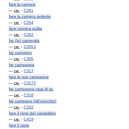
fare la camera
—
см.
-
C261
fare la camera ardente
—
см.
-
C254
fare camera pulita
—
см.
-
C262
far (la) camerata
—
см.
-
C2653
far cammino
—
см.
-
C305
far campagna
—
см.
-
C317
fare le sue campagne
—
см.
-
C3173
far campagna rasa di qc
—
см.
-
C318
far campana (all'orecchio)
—
см.
-
C332
fare il (или da) candeliere
—
см.
-
C419
fare il cane