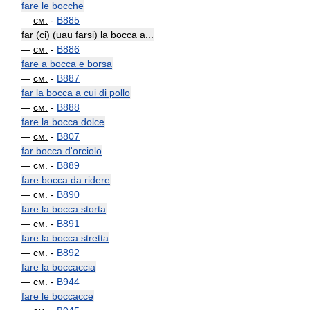
fare le bocche
—
см.
-
B885
far (ci) (uau farsi) la bocca a...
—
см.
-
B886
fare a bocca e borsa
—
см.
-
B887
far la bocca a cui di pollo
—
см.
-
B888
fare la bocca dolce
—
см.
-
B807
far bocca d'orciolo
—
см.
-
B889
fare bocca da ridere
—
см.
-
B890
fare la bocca storta
—
см.
-
B891
fare la bocca stretta
—
см.
-
B892
fare la boccaccia
—
см.
-
B944
fare le boccacce