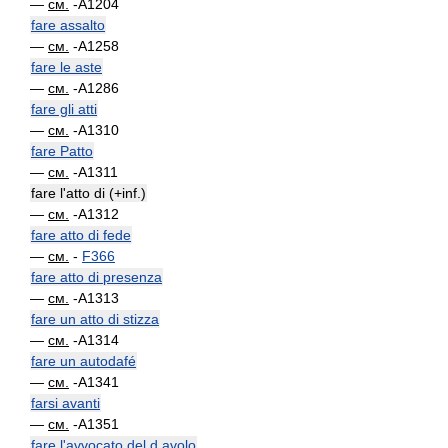
—
см.
-A1204
fare assalto
—
см.
-A1258
fare le aste
—
см.
-A1286
fare gli atti
—
см.
-A1310
fare Patto
—
см.
-A1311
fare l'atto di (+inf.)
—
см.
-A1312
fare atto di fede
—
см.
-
F366
fare atto di presenza
—
см.
-A1313
fare un atto di stizza
—
см.
-A1314
fare un autodafé
—
см.
-A1341
farsi avanti
—
см.
-A1351
fare l'avvocato del d avolo