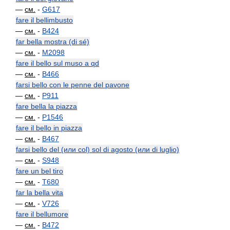
—
см.
-
G617
fare il bellimbusto
—
см.
-
B424
far bella mostra (di sé)
—
см.
-
M2098
fare il bello sul muso a qd
—
см.
-
B466
farsi bello con le penne del pavone
—
см.
-
P911
fare bella la piazza
—
см.
-
P1546
fare il bello in piazza
—
см.
-
B467
farsi bello del (или col) sol di agosto (или di luglio)
—
см.
-
S948
fare un bel tiro
—
см.
-
T680
far la bella vita
—
см.
-
V726
fare il bellumore
—
см.
-
B472