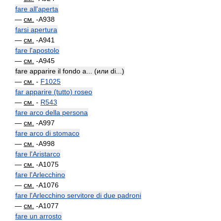
fare all'aperta
—
см.
-A938
farsi apertura
—
см.
-A941
fare l'apostolo
—
см.
-A945
fare apparire il fondo a... (или di...)
—
см.
-
F1025
far apparire (tutto) roseo
—
см.
-
R543
fare arco della persona
—
см.
-A997
fare arco di stomaco
—
см.
-A998
fare l'Aristarco
—
см.
-A1075
fare l'Arlecchino
—
см.
-A1076
fare l'Arlecchino servitore di due padroni
—
см.
-A1077
fare un arrosto