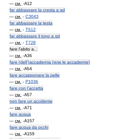
—
см.
-A12
far abbassare la cresta a qd
—
см.
-
C3043
far abbassare la testa
—
см.
-
T512
far abbassare il tono a qd
—
см.
-
T728
fare l'abito a...
—
см.
-A36
fare (dell')accademia (или le accademie)
—
см.
-A54
fare accapponare la pelle
—
см.
-
P1036
fare con l'accetta
—
см.
-A57
non fare un accidente
—
см.
-A71
fare acqua
—
см.
-A157
fare acqua da occhi
—
см.
-A159