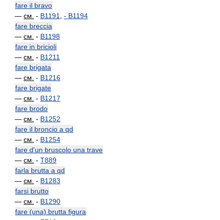
fare il bravo
—
см.
-
B1191
,
-
B1194
fare breccia
—
см.
-
B1198
fare in bricioli
—
см.
-
B1211
fare brigata
—
см.
-
B1216
fare brigate
—
см.
-
B1217
fare brodo
—
см.
-
B1252
fare il broncio a qd
—
см.
-
B1254
fare d'un bruscolo una trave
—
см.
-
T889
farla brutta a qd
—
см.
-
B1283
farsi brutto
—
см.
-
B1290
fare (una) brutta figura