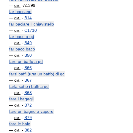
—
см.
-A1399
far baccano
—
см.
-
B14
far baciare il chiavistello
—
см.
-
C1710
far baco a qd
—
см.
-
B49
far baco baco
—
см.
-
B50
fare un baffo a qd
—
см.
-
B66
farsi baffi (или un baffo) di qc
—
см.
-
B67
farla sotto i baffi a qd
—
см.
-
B63
fare i bagagli
—
см.
-
B72
fare un bagno a vapore
—
см.
-
B79
fare le baie
—
см.
-
B82