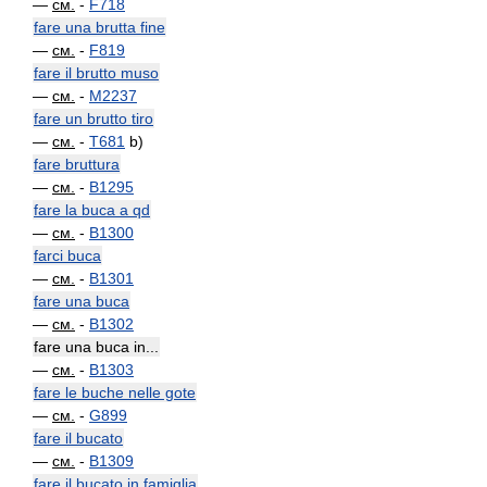
—
см.
-
F718
fare una brutta fine
—
см.
-
F819
fare il brutto muso
—
см.
-
M2237
fare un brutto tiro
—
см.
-
T681
b)
fare bruttura
—
см.
-
B1295
fare la buca a qd
—
см.
-
B1300
farci buca
—
см.
-
B1301
fare una buca
—
см.
-
B1302
fare una buca in...
—
см.
-
B1303
fare le buche nelle gote
—
см.
-
G899
fare il bucato
—
см.
-
B1309
fare il bucato in famiglia