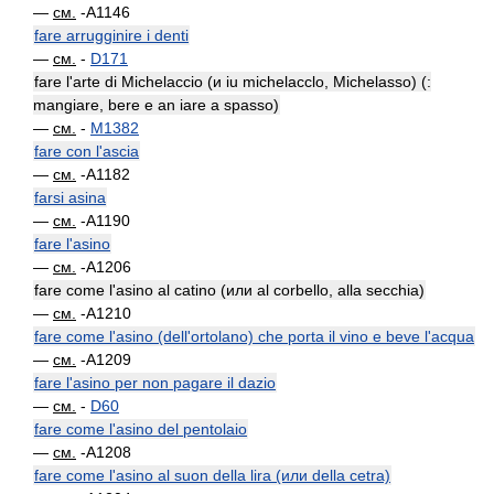
—
см.
-A1146
fare arrugginire i denti
—
см.
-
D171
fare l'arte di Michelaccio (и iu michelacclo, Michelasso) (:
mangiare, bere e an iare a spasso)
—
см.
-
M1382
fare con l'ascia
—
см.
-A1182
farsi asina
—
см.
-A1190
fare l'asino
—
см.
-A1206
fare come l'asino al catino (или al corbello, alla secchia)
—
см.
-A1210
fare come l'asino (dell'ortolano) che porta il vino e beve l'acqua
—
см.
-A1209
fare l'asino per non pagare il dazio
—
см.
-
D60
fare come l'asino del pentolaio
—
см.
-A1208
fare come l'asino al suon della lira (или della cetra)