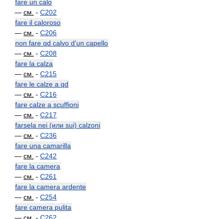
fare un calo
—
см.
-
C202
fare il caloroso
—
см.
-
C206
non fare qd calvo d'un capello
—
см.
-
C208
fare la calza
—
см.
-
C215
fare le calze a qd
—
см.
-
C216
fare calze a scuffioni
—
см.
-
C217
farsela nei (или sui) calzoni
—
см.
-
C236
fare una camarilla
—
см.
-
C242
fare la camera
—
см.
-
C261
fare la camera ardente
—
см.
-
C254
fare camera pulita
—
см.
-
C262