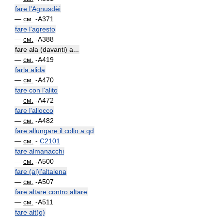
fare l'Agnusdèi
—
см.
-A371
fare l'agresto
—
см.
-A388
fare ala (davanti) a...
—
см.
-A419
farla alida
—
см.
-A470
fare con l'alito
—
см.
-A472
fare l'allocco
—
см.
-A482
fare allungare il collo a qd
—
см.
-
C2101
fare almanacchi
—
см.
-A500
fare (al)l'altalena
—
см.
-A507
fare altare contro altare
—
см.
-A511
fare alt(o)