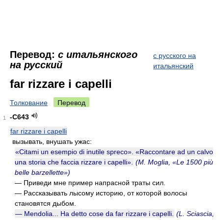
Перевод:
с итальянского
с русского на
на русский
итальянский
far rizzare i capelli
Толкование
Перевод
-C643
1
far rizzare i capelli
вызывать, внушать ужас:
«Citami un esempio di inutile spreco». «Raccontare ad un calvo
una storia che faccia rizzare i capelli».
(M. Moglia, «Le 1500 più
belle barzellette»)
— Приведи мне пример напрасной траты сил.
— Рассказывать лысому историю, от которой волосы
становятся дыбом.
— Mendolia... Ha detto cose da far rizzare i capelli.
(L. Sciascia,