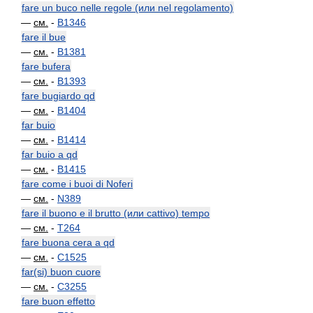
fare un buco nelle regole (или nel regolamento)
—
см.
-
B1346
fare il bue
—
см.
-
B1381
fare bufera
—
см.
-
B1393
fare bugiardo qd
—
см.
-
B1404
far buio
—
см.
-
B1414
far buio a qd
—
см.
-
B1415
fare come i buoi di Noferi
—
см.
-
N389
fare il buono e il brutto (или cattivo) tempo
—
см.
-
T264
fare buona cera a qd
—
см.
-
C1525
far(si) buon cuore
—
см.
-
C3255
fare buon effetto