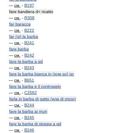
—
см.
-
B197
fare bandiera d< ricatto
—
см.
-
R308
far baracca
—
см.
-
B222
far (si) la barba
—
см.
-
B241
fare barba
—
см.
-
B242
fare la barba a qd
—
см.
-
B243
fare la barba bianca in (или su) qc
—
см.
-
B651
fare la barba e il contropelo
—
см.
-
C2582
farla in barba di gatto (или di micio)
—
см.
-
B244
fare la barba ai muri
—
см.
-
B245
fare la barba di stoppa a qd
—
см.
-
B246