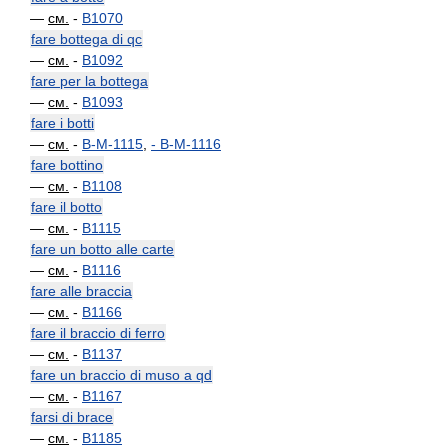
—
см.
-
B1070
fare bottega di qc
—
см.
-
B1092
fare per la bottega
—
см.
-
B1093
fare i botti
—
см.
-
B-M-1115
,
-
B-M-1116
fare bottino
—
см.
-
B1108
fare il botto
—
см.
-
B1115
fare un botto alle carte
—
см.
-
B1116
fare alle braccia
—
см.
-
B1166
fare il braccio di ferro
—
см.
-
B1137
fare un braccio di muso a qd
—
см.
-
B1167
farsi di brace
—
см.
-
B1185