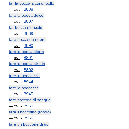
far la bocca a cui di pollo
—
см.
-
B888
fare la bocca dolce
—
см.
-
B807
far bocca d'orciolo
—
см.
-
B889
fare bocca da ridere
—
см.
-
B890
fare la bocca storta
—
см.
-
B891
fare la bocca stretta
—
см.
-
B892
fare la boccaccia
—
см.
-
B944
fare le boccacce
—
см.
-
B945
fare boccate di sangue
—
см.
-
B950
fare il bocchino (tondo)
—
см.
-
B955
fare un boccone di qc