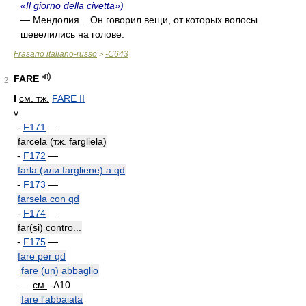
«Il giorno della civetta»)
— Мендолия... Он говорил вещи, от которых волосы
шевелились на голове.
Frasario italiano-russo
-C643
>
FARE
2
I
см. тж.
FARE II
v
-
F171
—
farcela (тж. fargliela)
-
F172
—
farla (или fargliene) a qd
-
F173
—
farsela con qd
-
F174
—
far(si) contro...
-
F175
—
fare per qd
fare (un) abbaglio
—
см.
-A10
fare l'abbaiata