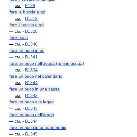
—
см.
-
F138
fare la buccia a qd
—
см.
-
B1319
fare il buccio a qd
—
см.
-
B1328
fare buco
—
см.
-
B1340
fare un buco in qc
—
см.
-
B1341
fare un buco nell'acqua (или in acqua)
—
см.
-
B1334
fare un buco nel calendario
—
см.
-
B1344
fare un buco in una cassa
—
см.
-
B1342
fare un buco alla legge
—
см.
-
B1343
fare un buco nell'orario
—
см.
-
B1344
fare un buco in un patrimonio
—
см.
-
B1345