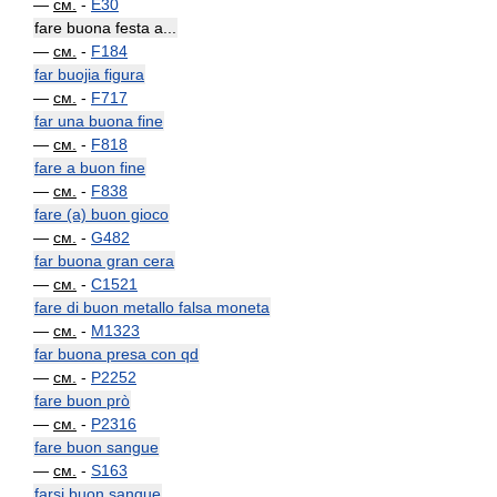
—
см.
-
E30
fare buona festa a...
—
см.
-
F184
far buojia figura
—
см.
-
F717
far una buona fine
—
см.
-
F818
fare a buon fine
—
см.
-
F838
fare (a) buon gioco
—
см.
-
G482
far buona gran cera
—
см.
-
C1521
fare di buon metallo falsa moneta
—
см.
-
M1323
far buona presa con qd
—
см.
-
P2252
fare buon prò
—
см.
-
P2316
fare buon sangue
—
см.
-
S163
farsi buon sangue