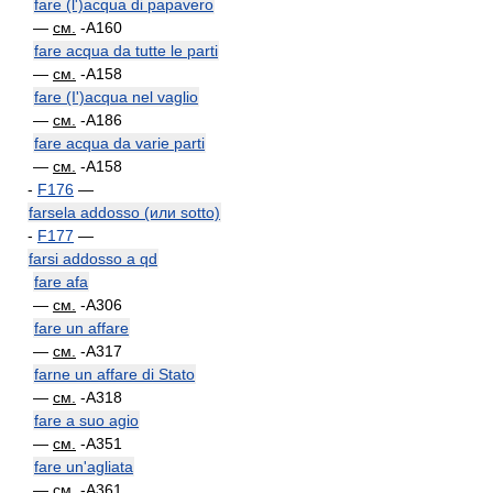
fare (l')acqua di papavero
—
см.
-A160
fare acqua da tutte le parti
—
см.
-A158
fare (I')acqua nel vaglio
—
см.
-A186
fare acqua da varie parti
—
см.
-A158
-
F176
—
farsela addosso (или sotto)
-
F177
—
farsi addosso a qd
fare afa
—
см.
-A306
fare un affare
—
см.
-A317
farne un affare di Stato
—
см.
-A318
fare a suo agio
—
см.
-A351
fare un'agliata
—
см.
-A361