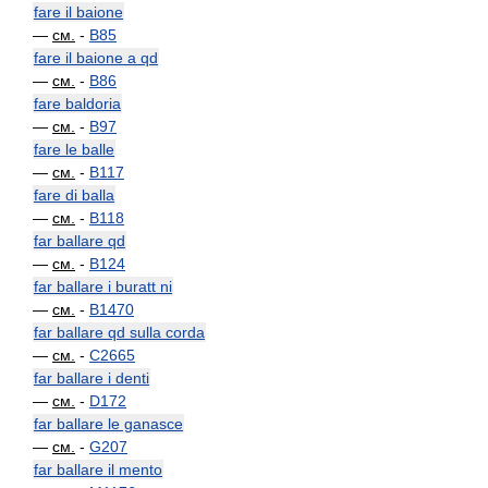
fare il baione
—
см.
-
B85
fare il baione a qd
—
см.
-
B86
fare baldoria
—
см.
-
B97
fare le balle
—
см.
-
B117
fare di balla
—
см.
-
B118
far ballare qd
—
см.
-
B124
far ballare i buratt ni
—
см.
-
B1470
far ballare qd sulla corda
—
см.
-
C2665
far ballare i denti
—
см.
-
D172
far ballare le ganasce
—
см.
-
G207
far ballare il mento