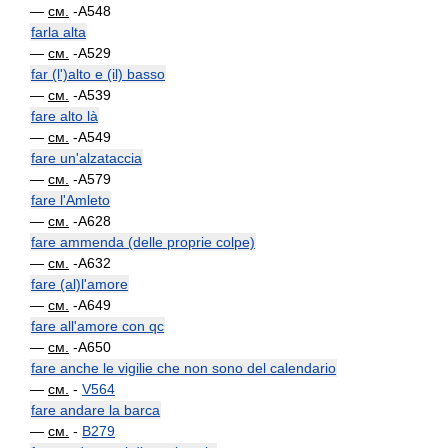
—
см.
-A548
farla alta
—
см.
-A529
far (l')alto e (il) basso
—
см.
-A539
fare alto là
—
см.
-A549
fare un'alzataccia
—
см.
-A579
fare l'Amleto
—
см.
-A628
fare ammenda (delle proprie colpe)
—
см.
-A632
fare (al)l'amore
—
см.
-A649
fare all'amore con qc
—
см.
-A650
fare anche le vigilie che non sono del calendario
—
см.
-
V564
fare andare la barca
—
см.
-
B279