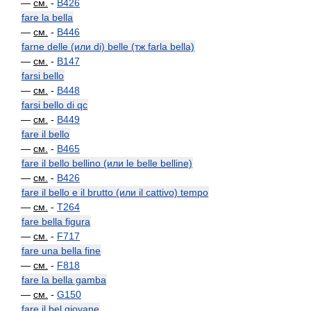
—
см.
-
B426
fare la bella
—
см.
-
B446
farne delle (или di) belle (тж farla bella)
—
см.
-
B147
farsi bello
—
см.
-
B448
farsi bello di qc
—
см.
-
B449
fare il bello
—
см.
-
B465
fare il bello bellino (или le belle belline)
—
см.
-
B426
fare il bello e il brutto (или il cattivo) tempo
—
см.
-
T264
fare bella figura
—
см.
-
F717
fare una bella fine
—
см.
-
F818
fare la bella gamba
—
см.
-
G150
fare il bel giovane