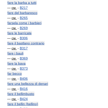
fare la barba a tutti
—
см.
-
B217
fare del barbaresco
—
см.
-
B265
farsela come i barbieri
—
см.
-
B269
fare le barricate
—
см.
-
B306
fare il bastlano contrario
—
см.
-
B317
fare i bauli
—
см.
-
B369
fare la bava
—
см.
-
B373
far becco
—
см.
-
B406
fare una bellezza di denari
—
см.
-
B416
fare il bellimbusto
—
см.
-
B424
fare il bellin (bellino)