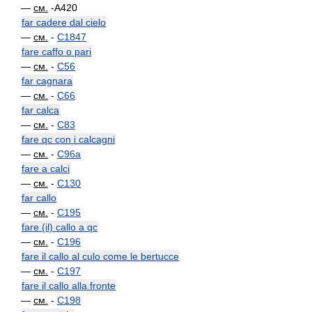
—
см.
-A420
far cadere dal cielo
—
см.
-
C1847
fare caffo o pari
—
см.
-
C56
far cagnara
—
см.
-
C66
far calca
—
см.
-
C83
fare qc con i calcagni
—
см.
-
C96a
fare a calci
—
см.
-
C130
far callo
—
см.
-
C195
fare (il) callo a qc
—
см.
-
C196
fare il callo al culo come le bertucce
—
см.
-
C197
fare il callo alla fronte
—
см.
-
C198