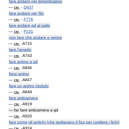
fare andare nel dimenticatoio
—
см.
-
D437
fare andare per filo
—
см.
-
F776
fare andare qd al palio
—
см.
-
P131
non fare che andare e venire
—
см.
-A715
fare l'angelo
—
см.
-A743
fare animo a qd
—
см.
-A846
farsi animo
—
см.
-A847
fare un animo risoluto
—
см.
-A848
fare anticamera
—
см.
-A919
— far fare anticamera a qd
—
см.
-A920
fare come gli antichi (che tagliavano il fico per cogliere i fichi)
—
см.
-A924