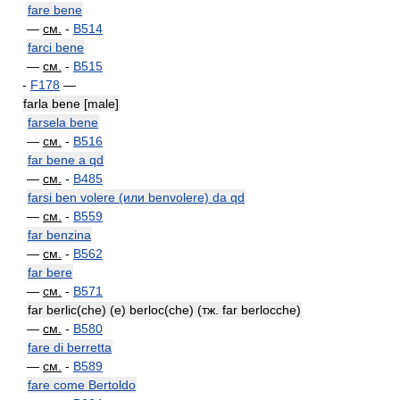
fare bene
—
см.
-
B514
farci bene
—
см.
-
B515
-
F178
—
farla bene [male]
farsela bene
—
см.
-
B516
far bene a qd
—
см.
-
B485
farsi ben volere (или benvolere) da qd
—
см.
-
B559
far benzina
—
см.
-
B562
far bere
—
см.
-
B571
far berlic(che) (e) berloc(che) (тж. far berlocche)
—
см.
-
B580
fare di berretta
—
см.
-
B589
fare come Bertoldo