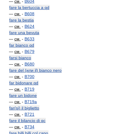
—
см.
-
B604
fare la bertuccia a qd
—
см.
-
B608
fare la bestia
—
см.
-
B624
fare una bevuta
—
см.
-
B633
far bianco qd
—
см.
-
B679
farsi bianco
—
см.
-
B680
fare del (или il) bianco nero
—
см.
-
B700
far bidonare qd
—
см.
-
B719
fare un bidone
—
см.
-
B719a
far(si) il biglietto
—
см.
-
B721
fare il bilancio di qc
—
см.
-
B734
fare billi billi col capo