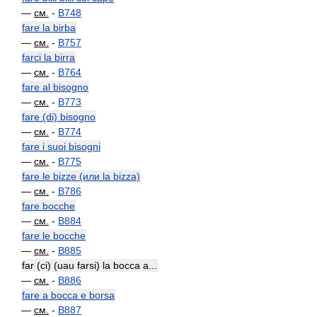
—
см.
-
B748
fare la birba
—
см.
-
B757
farci la birra
—
см.
-
B764
fare al bisogno
—
см.
-
B773
fare (di) bisogno
—
см.
-
B774
fare i suoi bisogni
—
см.
-
B775
fare le bizze (или la bizza)
—
см.
-
B786
fare bocche
—
см.
-
B884
fare le bocche
—
см.
-
B885
far (ci) (uau farsi) la bocca a...
—
см.
-
B886
fare a bocca e borsa
—
см.
-
B887