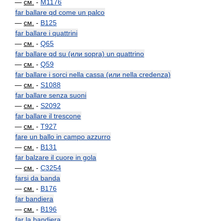
—
см.
-
M1176
far ballare qd come un palco
—
см.
-
B125
far ballare i quattrini
—
см.
-
Q65
far ballare qd su (или sopra) un quattrino
—
см.
-
Q59
far ballare i sorci nella cassa (или nella credenza)
—
см.
-
S1088
far ballare senza suoni
—
см.
-
S2092
far ballare il trescone
—
см.
-
T927
fare un ballo in campo azzurro
—
см.
-
B131
far balzare il cuore in gola
—
см.
-
C3254
farsi da banda
—
см.
-
B176
far bandiera
—
см.
-
B196
far la bandiera