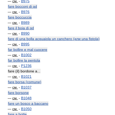
—
см.
-
B975
fare bocconi di qd
—
см.
-
B976
fare boccuccia
—
см.
-
B989
fare il boia di qd
—
см.
-
B990
fare di una bolla acquaiola un canchero (или una fistola)
—
см.
-
B995
far bollire e mal cuocere
—
см.
-
B1002
far bollire la pentola
—
см.
-
P1236
fare (il) bordone a...
—
см.
-
B1021
fare borsa (comune)
—
см.
-
B1037
fare borsone
—
см.
-
B1048
fare un bosco a baccano
—
см.
-
B1050
fare a botte