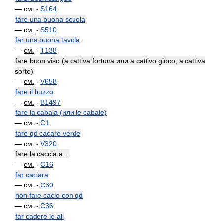
—
см.
-
S164
fare una buona scuola
—
см.
-
S510
far una buona tavola
—
см.
-
T138
fare buon viso (a cattiva fortuna или a cattivo gioco, a cattiva
sorte)
—
см.
-
V658
fare il buzzo
—
см.
-
B1497
fare la cabala (или le cabale)
—
см.
-
C1
fare qd cacare verde
—
см.
-
V320
fare la caccia a...
—
см.
-
C16
far caciara
—
см.
-
C30
non fare cacio con qd
—
см.
-
C36
far cadere le ali