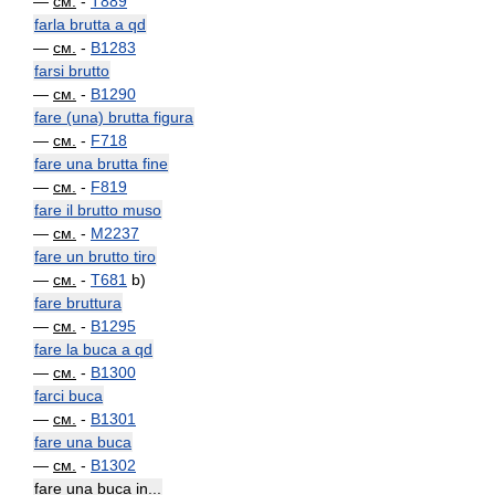
—
см.
-
T889
farla brutta a qd
—
см.
-
B1283
farsi brutto
—
см.
-
B1290
fare (una) brutta figura
—
см.
-
F718
fare una brutta fine
—
см.
-
F819
fare il brutto muso
—
см.
-
M2237
fare un brutto tiro
—
см.
-
T681
b)
fare bruttura
—
см.
-
B1295
fare la buca a qd
—
см.
-
B1300
farci buca
—
см.
-
B1301
fare una buca
—
см.
-
B1302
fare una buca in...