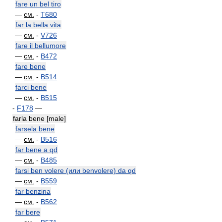
fare un bel tiro
—
см.
-
T680
far la bella vita
—
см.
-
V726
fare il bellumore
—
см.
-
B472
fare bene
—
см.
-
B514
farci bene
—
см.
-
B515
-
F178
—
farla bene [male]
farsela bene
—
см.
-
B516
far bene a qd
—
см.
-
B485
farsi ben volere (или benvolere) da qd
—
см.
-
B559
far benzina
—
см.
-
B562
far bere