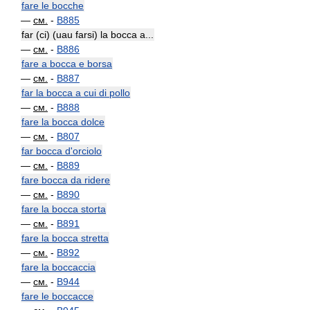
fare le bocche
—
см.
-
B885
far (ci) (uau farsi) la bocca a...
—
см.
-
B886
fare a bocca e borsa
—
см.
-
B887
far la bocca a cui di pollo
—
см.
-
B888
fare la bocca dolce
—
см.
-
B807
far bocca d'orciolo
—
см.
-
B889
fare bocca da ridere
—
см.
-
B890
fare la bocca storta
—
см.
-
B891
fare la bocca stretta
—
см.
-
B892
fare la boccaccia
—
см.
-
B944
fare le boccacce