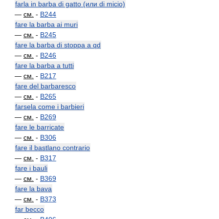
farla in barba di gatto (или di micio)
—
см.
-
B244
fare la barba ai muri
—
см.
-
B245
fare la barba di stoppa a qd
—
см.
-
B246
fare la barba a tutti
—
см.
-
B217
fare del barbaresco
—
см.
-
B265
farsela come i barbieri
—
см.
-
B269
fare le barricate
—
см.
-
B306
fare il bastlano contrario
—
см.
-
B317
fare i bauli
—
см.
-
B369
fare la bava
—
см.
-
B373
far becco