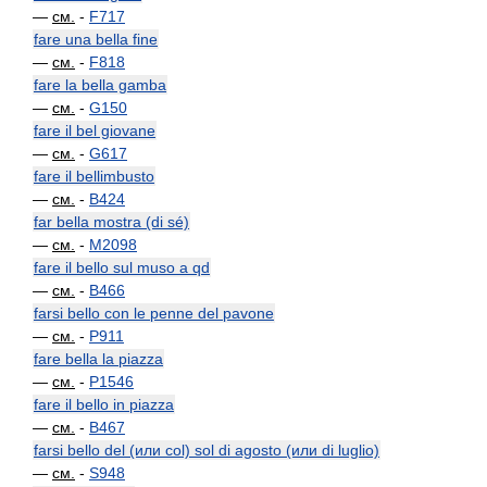
—
см.
-
F717
fare una bella fine
—
см.
-
F818
fare la bella gamba
—
см.
-
G150
fare il bel giovane
—
см.
-
G617
fare il bellimbusto
—
см.
-
B424
far bella mostra (di sé)
—
см.
-
M2098
fare il bello sul muso a qd
—
см.
-
B466
farsi bello con le penne del pavone
—
см.
-
P911
fare bella la piazza
—
см.
-
P1546
fare il bello in piazza
—
см.
-
B467
farsi bello del (или col) sol di agosto (или di luglio)
—
см.
-
S948