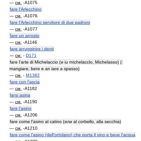
—
см.
-A1075
fare l'Arlecchino
—
см.
-A1076
fare l'Arlecchino servitore di due padroni
—
см.
-A1077
fare un arrosto
—
см.
-A1146
fare arrugginire i denti
—
см.
-
D171
fare l'arte di Michelaccio (и iu michelacclo, Michelasso) (:
mangiare, bere e an iare a spasso)
—
см.
-
M1382
fare con l'ascia
—
см.
-A1182
farsi asina
—
см.
-A1190
fare l'asino
—
см.
-A1206
fare come l'asino al catino (или al corbello, alla secchia)
—
см.
-A1210
fare come l'asino (dell'ortolano) che porta il vino e beve l'acqua