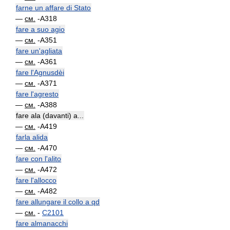
farne un affare di Stato
—
см.
-A318
fare a suo agio
—
см.
-A351
fare un'agliata
—
см.
-A361
fare l'Agnusdèi
—
см.
-A371
fare l'agresto
—
см.
-A388
fare ala (davanti) a...
—
см.
-A419
farla alida
—
см.
-A470
fare con l'alito
—
см.
-A472
fare l'allocco
—
см.
-A482
fare allungare il collo a qd
—
см.
-
C2101
fare almanacchi