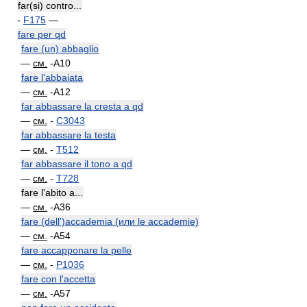
far(si) contro...
-
F175
—
fare per qd
fare (un) abbaglio
—
см.
-A10
fare l'abbaiata
—
см.
-A12
far abbassare la cresta a qd
—
см.
-
C3043
far abbassare la testa
—
см.
-
T512
far abbassare il tono a qd
—
см.
-
T728
fare l'abito a...
—
см.
-A36
fare (dell')accademia (или le accademie)
—
см.
-A54
fare accapponare la pelle
—
см.
-
P1036
fare con l'accetta
—
см.
-A57