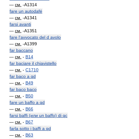
—
см.
-A1314
fare un autodafé
—
см.
-A1341
farsi avanti
—
см.
-A1351
fare l'avvocato del d avolo
—
см.
-A1399
far baccano
—
см.
-
B14
far baciare il chiavistello
—
см.
-
C1710
far baco a qd
—
см.
-
B49
far baco baco
—
см.
-
B50
fare un baffo a qd
—
см.
-
B66
farsi baffi (или un baffo) di qc
—
см.
-
B67
farla sotto i baffi a qd
—
см.
-
B63