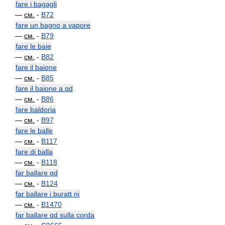
fare i bagagli
—
см.
-
B72
fare un bagno a vapore
—
см.
-
B79
fare le baie
—
см.
-
B82
fare il baione
—
см.
-
B85
fare il baione a qd
—
см.
-
B86
fare baldoria
—
см.
-
B97
fare le balle
—
см.
-
B117
fare di balla
—
см.
-
B118
far ballare qd
—
см.
-
B124
far ballare i buratt ni
—
см.
-
B1470
far ballare qd sulla corda