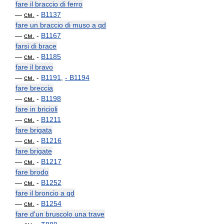
fare il braccio di ferro
—
см.
-
B1137
fare un braccio di muso a qd
—
см.
-
B1167
farsi di brace
—
см.
-
B1185
fare il bravo
—
см.
-
B1191
,
-
B1194
fare breccia
—
см.
-
B1198
fare in bricioli
—
см.
-
B1211
fare brigata
—
см.
-
B1216
fare brigate
—
см.
-
B1217
fare brodo
—
см.
-
B1252
fare il broncio a qd
—
см.
-
B1254
fare d'un bruscolo una trave