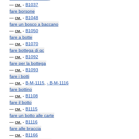
—
см.
-
B1037
fare borsone
—
см.
-
B1048
fare un bosco a baccano
—
см.
-
B1050
fare a botte
—
см.
-
B1070
fare bottega di qc
—
см.
-
B1092
fare per la bottega
—
см.
-
B1093
fare i botti
—
см.
-
B-M-1115
,
-
B-M-1116
fare bottino
—
см.
-
B1108
fare il botto
—
см.
-
B1115
fare un botto alle carte
—
см.
-
B1116
fare alle braccia
—
см.
-
B1166