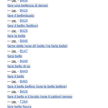
—
см.
-
B406
fare una bellezza di denari
—
см.
-
B416
fare il bellimbusto
—
см.
-
B424
fare il bellin (bellino)
—
см.
-
B426
fare la bella
—
см.
-
B446
farne delle (или di) belle (тж farla bella)
—
см.
-
B147
farsi bello
—
см.
-
B448
farsi bello di qc
—
см.
-
B449
fare il bello
—
см.
-
B465
fare il bello bellino (или le belle belline)
—
см.
-
B426
fare il bello e il brutto (или il cattivo) tempo
—
см.
-
T264
fare bella figura