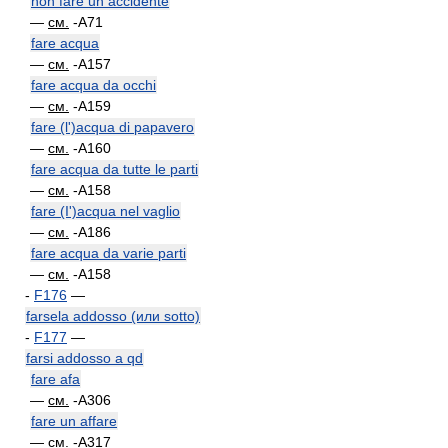
non fare un accidente
—
см.
-A71
fare acqua
—
см.
-A157
fare acqua da occhi
—
см.
-A159
fare (l')acqua di papavero
—
см.
-A160
fare acqua da tutte le parti
—
см.
-A158
fare (I')acqua nel vaglio
—
см.
-A186
fare acqua da varie parti
—
см.
-A158
-
F176
—
farsela addosso (или sotto)
-
F177
—
farsi addosso a qd
fare afa
—
см.
-A306
fare un affare
—
см.
-A317