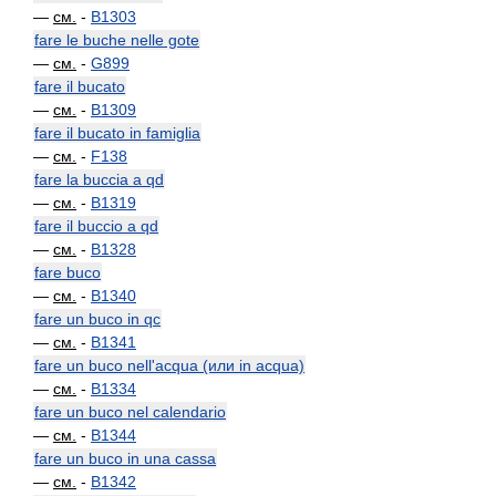
—
см.
-
B1303
fare le buche nelle gote
—
см.
-
G899
fare il bucato
—
см.
-
B1309
fare il bucato in famiglia
—
см.
-
F138
fare la buccia a qd
—
см.
-
B1319
fare il buccio a qd
—
см.
-
B1328
fare buco
—
см.
-
B1340
fare un buco in qc
—
см.
-
B1341
fare un buco nell'acqua (или in acqua)
—
см.
-
B1334
fare un buco nel calendario
—
см.
-
B1344
fare un buco in una cassa
—
см.
-
B1342