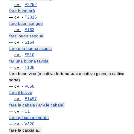
—
см.
-
P2252
fare buon prò
—
см.
-
P2316
fare buon sangue
—
см.
-
S163
farsi buon sangue
—
см.
-
S164
fare una buona scuola
—
см.
-
S510
far una buona tavola
—
см.
-
T138
fare buon viso (a cattiva fortuna или a cattivo gioco, a cattiva
sorte)
—
см.
-
V658
fare il buzzo
—
см.
-
B1497
fare la cabala (или le cabale)
—
см.
-
C1
fare qd cacare verde
—
см.
-
V320
fare la caccia a...