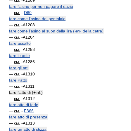
—
см.
-A1209
fare l'asino per non pagare il dazio
—
см.
-
D60
fare come l'asino del pentolaio
—
см.
-A1208
fare come l'asino al suon della lira (или della cetra)
—
см.
-A1204
fare assalto
—
см.
-A1258
fare le aste
—
см.
-A1286
fare gli atti
—
см.
-A1310
fare Patto
—
см.
-A1311
fare l'atto di (+inf.)
—
см.
-A1312
fare atto di fede
—
см.
-
F366
fare atto di presenza
—
см.
-A1313
fare un atto di stizza