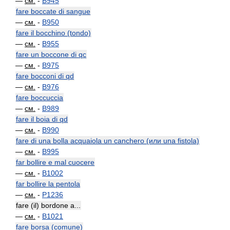
—
см.
-
B945
fare boccate di sangue
—
см.
-
B950
fare il bocchino (tondo)
—
см.
-
B955
fare un boccone di qc
—
см.
-
B975
fare bocconi di qd
—
см.
-
B976
fare boccuccia
—
см.
-
B989
fare il boia di qd
—
см.
-
B990
fare di una bolla acquaiola un canchero (или una fistola)
—
см.
-
B995
far bollire e mal cuocere
—
см.
-
B1002
far bollire la pentola
—
см.
-
P1236
fare (il) bordone a...
—
см.
-
B1021
fare borsa (comune)