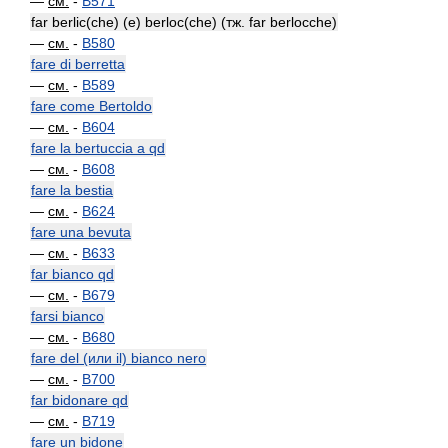
—
см.
-
B571
far berlic(che) (e) berloc(che) (тж. far berlocche)
—
см.
-
B580
fare di berretta
—
см.
-
B589
fare come Bertoldo
—
см.
-
B604
fare la bertuccia a qd
—
см.
-
B608
fare la bestia
—
см.
-
B624
fare una bevuta
—
см.
-
B633
far bianco qd
—
см.
-
B679
farsi bianco
—
см.
-
B680
fare del (или il) bianco nero
—
см.
-
B700
far bidonare qd
—
см.
-
B719
fare un bidone