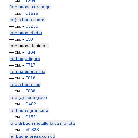
—
см.
-
T264
fare buona cera a qd
—
см.
-
C1525
far(si) buon cuore
—
см.
-
C3255
fare buon effetto
—
см.
-
E30
fare buona festa a...
—
см.
-
F184
far buojia figura
—
см.
-
F717
far una buona fine
—
см.
-
F818
fare a buon fine
—
см.
-
F838
fare (a) buon gioco
—
см.
-
G482
far buona gran cera
—
см.
-
C1521
fare di buon metallo falsa moneta
—
см.
-
M1323
far buona presa con qd