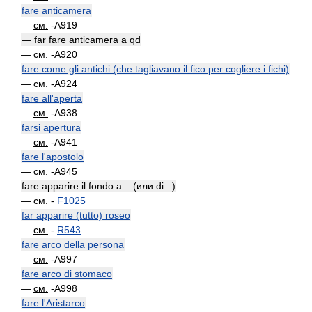
fare anticamera
—
см.
-A919
— far fare anticamera a qd
—
см.
-A920
fare come gli antichi (che tagliavano il fico per cogliere i fichi)
—
см.
-A924
fare all'aperta
—
см.
-A938
farsi apertura
—
см.
-A941
fare l'apostolo
—
см.
-A945
fare apparire il fondo a... (или di...)
—
см.
-
F1025
far apparire (tutto) roseo
—
см.
-
R543
fare arco della persona
—
см.
-A997
fare arco di stomaco
—
см.
-A998
fare l'Aristarco