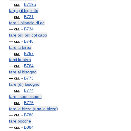
—
см.
-
B719a
far(si) il biglietto
—
см.
-
B721
fare il bilancio di qc
—
см.
-
B734
fare billi billi col capo
—
см.
-
B748
fare la birba
—
см.
-
B757
farci la birra
—
см.
-
B764
fare al bisogno
—
см.
-
B773
fare (di) bisogno
—
см.
-
B774
fare i suoi bisogni
—
см.
-
B775
fare le bizze (или la bizza)
—
см.
-
B786
fare bocche
—
см.
-
B884