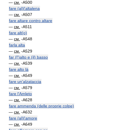
—
см.
-A500
fare (al)l'altalena
—
см.
-A507
fare altare contro altare
—
см.
-A511
fare alt(o)
—
см.
-A548
farla alta
—
см.
-A529
far (l')alto e (il) basso
—
см.
-A539
fare alto là
—
см.
-A549
fare un'alzataccia
—
см.
-A579
fare l'Amleto
—
см.
-A628
fare ammenda (delle proprie colpe)
—
см.
-A632
fare (al)l'amore
—
см.
-A649