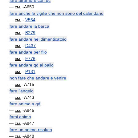
fare all'amore con qc
—
см.
-A650
fare anche le vigilie che non sono del calendario
—
см.
-
V564
fare andare la barca
—
см.
-
B279
fare andare nel dimenticatoio
—
см.
-
D437
fare andare per filo
—
см.
-
F776
fare andare qd al palio
—
см.
-
P131
non fare che andare e venire
—
см.
-A715
fare l'angelo
—
см.
-A743
fare animo a qd
—
см.
-A846
farsi animo
—
см.
-A847
fare un animo risoluto
—
см.
-A848