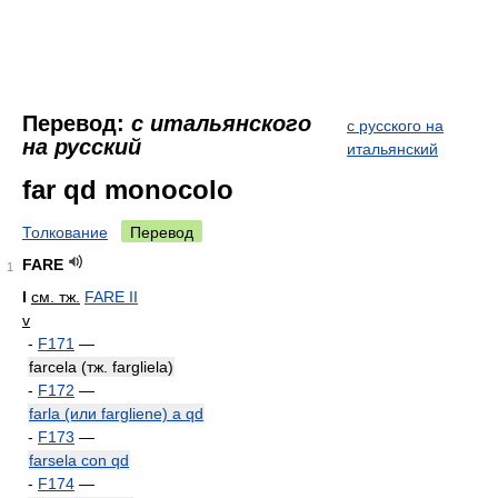
Перевод:
с итальянского
с русского на
на русский
итальянский
far qd monocolo
Толкование
Перевод
FARE
1
I
см. тж.
FARE II
v
-
F171
—
farcela (тж. fargliela)
-
F172
—
farla (или fargliene) a qd
-
F173
—
farsela con qd
-
F174
—