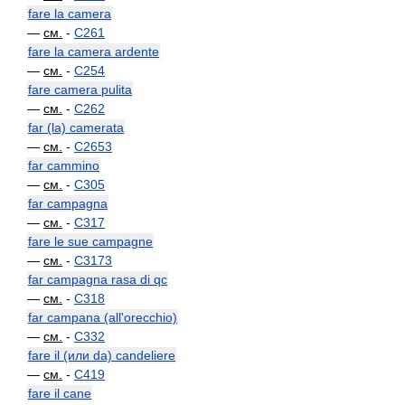
fare la camera
—
см.
-
C261
fare la camera ardente
—
см.
-
C254
fare camera pulita
—
см.
-
C262
far (la) camerata
—
см.
-
C2653
far cammino
—
см.
-
C305
far campagna
—
см.
-
C317
fare le sue campagne
—
см.
-
C3173
far campagna rasa di qc
—
см.
-
C318
far campana (all'orecchio)
—
см.
-
C332
fare il (или da) candeliere
—
см.
-
C419
fare il cane