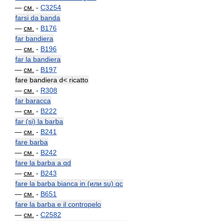
—
см.
-
C3254
farsi da banda
—
см.
-
B176
far bandiera
—
см.
-
B196
far la bandiera
—
см.
-
B197
fare bandiera d< ricatto
—
см.
-
R308
far baracca
—
см.
-
B222
far (si) la barba
—
см.
-
B241
fare barba
—
см.
-
B242
fare la barba a qd
—
см.
-
B243
fare la barba bianca in (или su) qc
—
см.
-
B651
fare la barba e il contropelo
—
см.
-
C2582