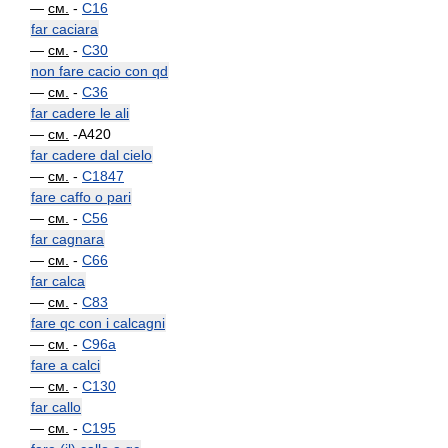
—
см.
-
C16
far caciara
—
см.
-
C30
non fare cacio con qd
—
см.
-
C36
far cadere le ali
—
см.
-A420
far cadere dal cielo
—
см.
-
C1847
fare caffo o pari
—
см.
-
C56
far cagnara
—
см.
-
C66
far calca
—
см.
-
C83
fare qc con i calcagni
—
см.
-
C96a
fare a calci
—
см.
-
C130
far callo
—
см.
-
C195