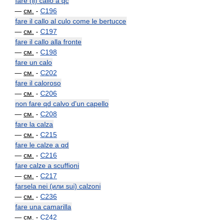
fare (il) callo a qc
—
см.
-
C196
fare il callo al culo come le bertucce
—
см.
-
C197
fare il callo alla fronte
—
см.
-
C198
fare un calo
—
см.
-
C202
fare il caloroso
—
см.
-
C206
non fare qd calvo d'un capello
—
см.
-
C208
fare la calza
—
см.
-
C215
fare le calze a qd
—
см.
-
C216
fare calze a scuffioni
—
см.
-
C217
farsela nei (или sui) calzoni
—
см.
-
C236
fare una camarilla
—
см.
-
C242