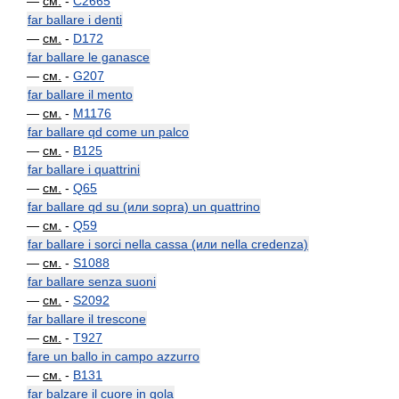
—
см.
-
C2665
far ballare i denti
—
см.
-
D172
far ballare le ganasce
—
см.
-
G207
far ballare il mento
—
см.
-
M1176
far ballare qd come un palco
—
см.
-
B125
far ballare i quattrini
—
см.
-
Q65
far ballare qd su (или sopra) un quattrino
—
см.
-
Q59
far ballare i sorci nella cassa (или nella credenza)
—
см.
-
S1088
far ballare senza suoni
—
см.
-
S2092
far ballare il trescone
—
см.
-
T927
fare un ballo in campo azzurro
—
см.
-
B131
far balzare il cuore in gola