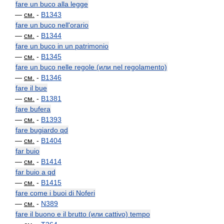
fare un buco alla legge
—
см.
-
B1343
fare un buco nell'orario
—
см.
-
B1344
fare un buco in un patrimonio
—
см.
-
B1345
fare un buco nelle regole (или nel regolamento)
—
см.
-
B1346
fare il bue
—
см.
-
B1381
fare bufera
—
см.
-
B1393
fare bugiardo qd
—
см.
-
B1404
far buio
—
см.
-
B1414
far buio a qd
—
см.
-
B1415
fare come i buoi di Noferi
—
см.
-
N389
fare il buono e il brutto (или cattivo) tempo