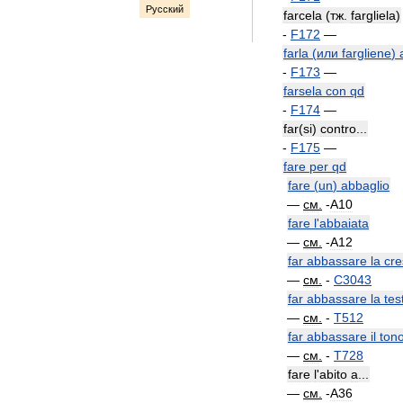
Русский
farcela
(
тж
.
fargliela
)
-
F172
—
farla
(
или
fargliene
)
-
F173
—
farsela
con
qd
-
F174
—
far
(
si
)
contro
...
-
F175
—
fare
per
qd
fare
(
un
)
abbaglio
—
см
.
-
A10
fare
l
'
abbaiata
—
см
.
-
A12
far
abbassare
la
cre
—
см
.
-
C3043
far
abbassare
la
tes
—
см
.
-
T512
far
abbassare
il
ton
—
см
.
-
T728
fare
l
'
abito
a
...
—
см
.
-
A36