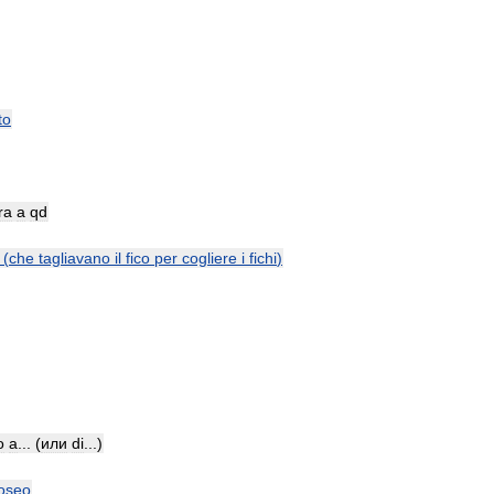
to
ra
a
qd
(
che
tagliavano
il
fico
per
cogliere
i
fichi
)
o
a
... (
или
di
...)
oseo