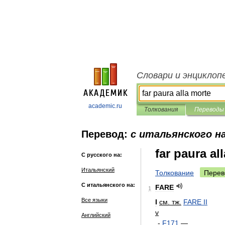
Словари и энциклоп
academic.ru
Толкования
Переводы
Перевод:
с итальянского на
far paura al
С русского на:
Итальянский
Толкование
Перев
С итальянского на:
FARE
1
Все языки
I
см
.
тж
.
FARE
II
v
Английский
-
F171
—