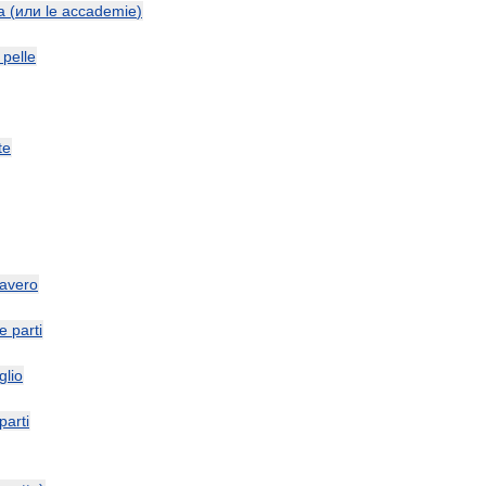
a
(
или
le
accademie
)
pelle
te
avero
le
parti
glio
parti