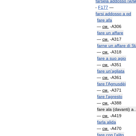
farsela
addosso
(
ил
-
F177
—
farsi
addosso
a
qd
fare
afa
—
см
.
-
A306
fare
un
affare
—
см
.
-
A317
farne
un
affare
di
St
—
см
.
-
A318
fare
a
suo
agio
—
см
.
-
A351
fare
un
'
agliata
—
см
.
-
A361
fare
l
'
Agnusdèi
—
см
.
-
A371
fare
l
'
agresto
—
см
.
-
A388
fare
ala
(
davanti
)
a
..
—
см
.
-
A419
farla
alida
—
см
.
-
A470
fare
con
l
'
alito