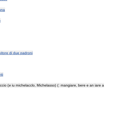
ona
o
vitore
di
due
padroni
ti
ccio
(
и
iu
michelacclo
,
Michelasso
) (
:
mangiare
,
bere
e
an
iare
a