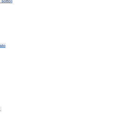
и
sotto
)
ato
.