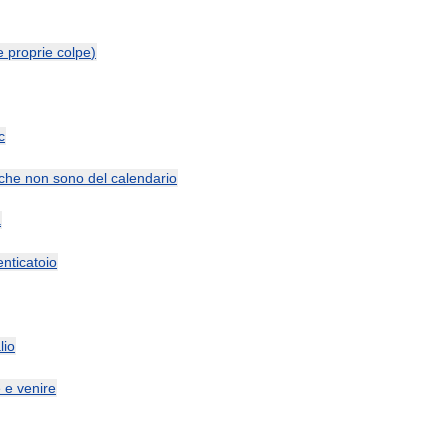
e
proprie
colpe
)
c
che
non
sono
del
calendario
a
nticatoio
lio
e
e
venire