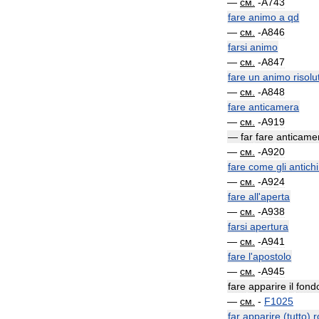
—
см
.
-
A743
fare
animo
a
qd
—
см
.
-
A846
farsi
animo
—
см
.
-
A847
fare
un
animo
risolu
—
см
.
-
A848
fare
anticamera
—
см
.
-
A919
—
far
fare
anticame
—
см
.
-
A920
fare
come
gli
antichi
—
см
.
-
A924
fare
all
'
aperta
—
см
.
-
A938
farsi
apertura
—
см
.
-
A941
fare
l
'
apostolo
—
см
.
-
A945
fare
apparire
il
fond
—
см
.
-
F1025
far
apparire
(
tutto
)
r