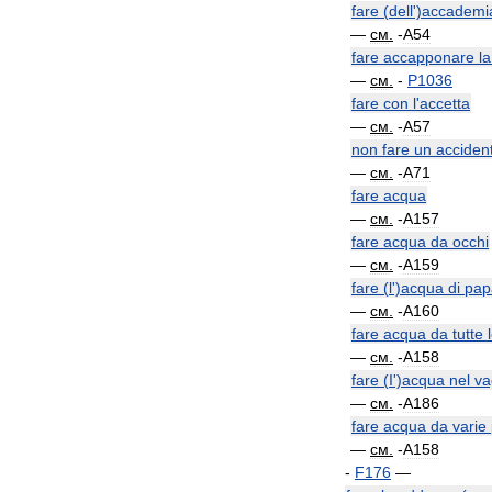
fare
(
dell
')
accademi
—
см
.
-
A54
fare
accapponare
la
—
см
.
-
P1036
fare
con
l
'
accetta
—
см
.
-
A57
non
fare
un
acciden
—
см
.
-
A71
fare
acqua
—
см
.
-
A157
fare
acqua
da
occhi
—
см
.
-
A159
fare
(
l
')
acqua
di
pap
—
см
.
-
A160
fare
acqua
da
tutte
—
см
.
-
A158
fare
(
I
')
acqua
nel
va
—
см
.
-
A186
fare
acqua
da
varie
—
см
.
-
A158
-
F176
—