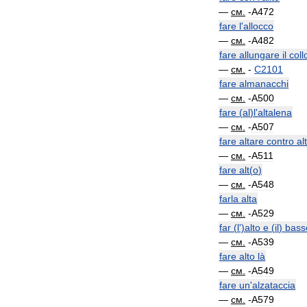
—
см
.
-
A472
fare
l
'
allocco
—
см
.
-
A482
fare
allungare
il
coll
—
см
.
-
C2101
fare
almanacchi
—
см
.
-
A500
fare
(
al
)
l
'
altalena
—
см
.
-
A507
fare
altare
contro
al
—
см
.
-
A511
fare
alt
(
o
)
—
см
.
-
A548
farla
alta
—
см
.
-
A529
far
(
l
')
alto
e
(
il
)
bass
—
см
.
-
A539
fare
alto
là
—
см
.
-
A549
fare
un
'
alzataccia
—
см
.
-
A579