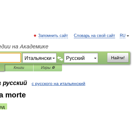
Запомнить сайт
Словарь на свой сайт
RU
едии на Академике
Найти!
Книги
Игры ⚽
 русский
с русского на итальянский
la morte
од