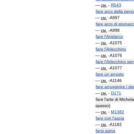
—
см
.
-
R543
fare
arco
della
pers
—
см
.
-
A997
fare
arco
di
stomac
—
см
.
-
A998
fare
l
'
Aristarco
—
см
.
-
A1075
fare
l
'
Arlecchino
—
см
.
-
A1076
fare
l
'
Arlecchino
ser
—
см
.
-
A1077
fare
un
arrosto
—
см
.
-
A1146
fare
arrugginire
i
den
—
см
.
-
D171
fare
l
'
arte
di
Michela
spasso
)
—
см
.
-
M1382
fare
con
l
'
ascia
—
см
.
-
A1182
farsi
asina