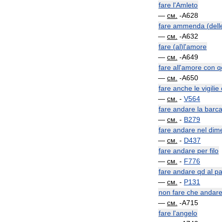
fare
l
'
Amleto
—
см
.
-
A628
fare
ammenda
(
dell
—
см
.
-
A632
fare
(
al
)
l
'
amore
—
см
.
-
A649
fare
all
'
amore
con
q
—
см
.
-
A650
fare
anche
le
vigilie
—
см
.
-
V564
fare
andare
la
barc
—
см
.
-
B279
fare
andare
nel
dime
—
см
.
-
D437
fare
andare
per
filo
—
см
.
-
F776
fare
andare
qd
al
pa
—
см
.
-
P131
non
fare
che
andar
—
см
.
-
A715
fare
l
'
angelo