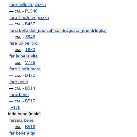
fare bella la piazza
—
см.
-
P1546
fare il bello in piazza
—
см.
-
B467
farsi bello del (или col) sol di agosto (или di luglio)
—
см.
-
S948
fare un bel tiro
—
см.
-
T680
far la bella vita
—
см.
-
V726
fare il bellumore
—
см.
-
B472
fare bene
—
см.
-
B514
farci bene
—
см.
-
B515
-
F178
—
farla bene [male]
farsela bene
—
см.
-
B516
far bene a qd