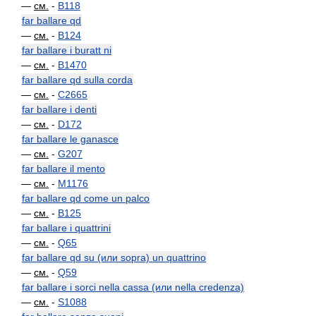
—
см.
-
B118
far ballare qd
—
см.
-
B124
far ballare i buratt ni
—
см.
-
B1470
far ballare qd sulla corda
—
см.
-
C2665
far ballare i denti
—
см.
-
D172
far ballare le ganasce
—
см.
-
G207
far ballare il mento
—
см.
-
M1176
far ballare qd come un palco
—
см.
-
B125
far ballare i quattrini
—
см.
-
Q65
far ballare qd su (или sopra) un quattrino
—
см.
-
Q59
far ballare i sorci nella cassa (или nella credenza)
—
см.
-
S1088