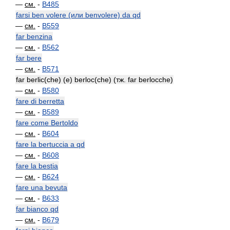
—
см.
-
B485
farsi ben volere (или benvolere) da qd
—
см.
-
B559
far benzina
—
см.
-
B562
far bere
—
см.
-
B571
far berlic(che) (e) berloc(che) (тж. far berlocche)
—
см.
-
B580
fare di berretta
—
см.
-
B589
fare come Bertoldo
—
см.
-
B604
fare la bertuccia a qd
—
см.
-
B608
fare la bestia
—
см.
-
B624
fare una bevuta
—
см.
-
B633
far bianco qd
—
см.
-
B679