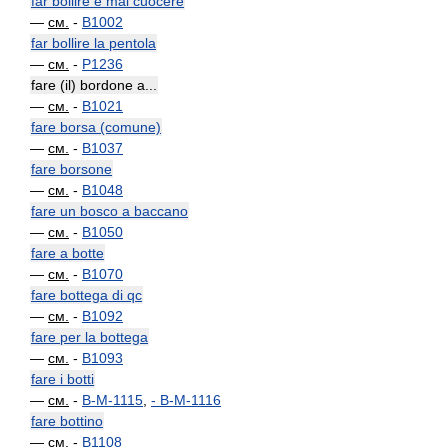
far bollire e mal cuocere
—
см.
-
B1002
far bollire la pentola
—
см.
-
P1236
fare (il) bordone a...
—
см.
-
B1021
fare borsa (comune)
—
см.
-
B1037
fare borsone
—
см.
-
B1048
fare un bosco a baccano
—
см.
-
B1050
fare a botte
—
см.
-
B1070
fare bottega di qc
—
см.
-
B1092
fare per la bottega
—
см.
-
B1093
fare i botti
—
см.
-
B-M-1115
,
-
B-M-1116
fare bottino
—
см.
-
B1108