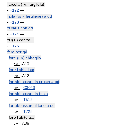
farcela (тж. fargliela)
-
F172
—
farla (или fargliene) a qd
-
F173
—
farsela con qd
-
F174
—
far(si) contro...
-
F175
—
fare per qd
fare (un) abbaglio
—
см.
-A10
fare l'abbaiata
—
см.
-A12
far abbassare la cresta a qd
—
см.
-
C3043
far abbassare la testa
—
см.
-
T512
far abbassare il tono a qd
—
см.
-
T728
fare l'abito a...
—
см.
-A36