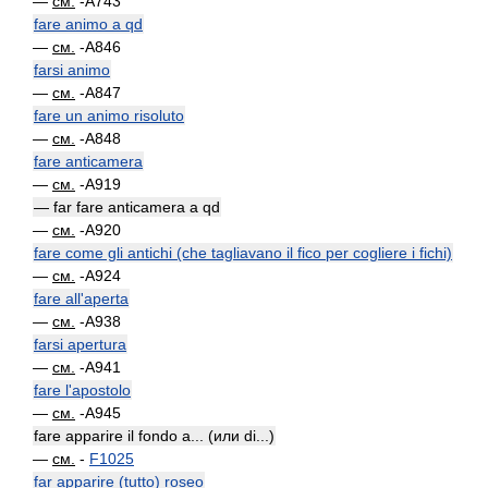
—
см.
-A743
fare animo a qd
—
см.
-A846
farsi animo
—
см.
-A847
fare un animo risoluto
—
см.
-A848
fare anticamera
—
см.
-A919
— far fare anticamera a qd
—
см.
-A920
fare come gli antichi (che tagliavano il fico per cogliere i fichi)
—
см.
-A924
fare all'aperta
—
см.
-A938
farsi apertura
—
см.
-A941
fare l'apostolo
—
см.
-A945
fare apparire il fondo a... (или di...)
—
см.
-
F1025
far apparire (tutto) roseo