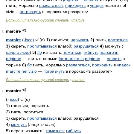
гнить, морально
разлагаться
,
приходить
в
упадок
marcire nel
vizio --
погрязнуть
в пороках <в разврате>
Большой итальяно-русский словарь
marcire
>
marcire
3
marcire
(-isco)
vi
(e)
1)
гноиться;
нарывать
2)
гнить,
портиться
3)
сыреть,
пропитываться
влагой;
разрушаться
4)
мокнуть (
напр о льне
)
5)
fig
изнывать,
томиться
;
гибнуть
marcire in
prigione
— гнить в тюрьме
far marcire in
prigione
—
сгноить
в
тюрьме
6)
fig
гнить, морально
разлагаться
,
приходить
в
упадок
marcire nel vizio
—
погрязнуть
в пороках <в разврате>
Большой итальяно-русский словарь
marcire
>
marcire
4
(-
isco
)
vi
(
e
)
1)
гноиться; нарывать
2)
гнить, портиться
3)
сыреть,
пропитываться
влагой; разрушаться
4)
мокнуть
(
напр. о льне
)
5)
перен. изнывать,
томиться
;
гибнуть