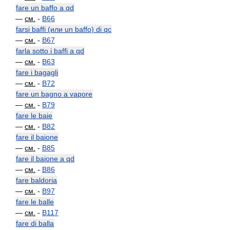
fare un baffo a qd
—
см.
-
B66
farsi baffi (или un baffo) di qc
—
см.
-
B67
farla sotto i baffi a qd
—
см.
-
B63
fare i bagagli
—
см.
-
B72
fare un bagno a vapore
—
см.
-
B79
fare le baie
—
см.
-
B82
fare il baione
—
см.
-
B85
fare il baione a qd
—
см.
-
B86
fare baldoria
—
см.
-
B97
fare le balle
—
см.
-
B117
fare di balla