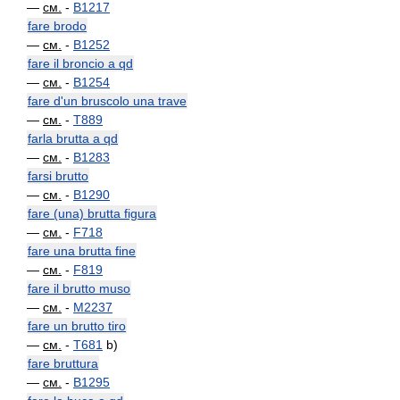
—
см.
-
B1217
fare brodo
—
см.
-
B1252
fare il broncio a qd
—
см.
-
B1254
fare d'un bruscolo una trave
—
см.
-
T889
farla brutta a qd
—
см.
-
B1283
farsi brutto
—
см.
-
B1290
fare (una) brutta figura
—
см.
-
F718
fare una brutta fine
—
см.
-
F819
fare il brutto muso
—
см.
-
M2237
fare un brutto tiro
—
см.
-
T681
b)
fare bruttura
—
см.
-
B1295