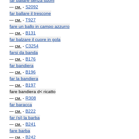
far ballare senza suoni
—
см.
-
S2092
far ballare il trescone
—
см.
-
T927
fare un ballo in campo azzurro
—
см.
-
B131
far balzare il cuore in gola
—
см.
-
C3254
farsi da banda
—
см.
-
B176
far bandiera
—
см.
-
B196
far la bandiera
—
см.
-
B197
fare bandiera d< ricatto
—
см.
-
R308
far baracca
—
см.
-
B222
far (si) la barba
—
см.
-
B241
fare barba
—
см.
-
B242