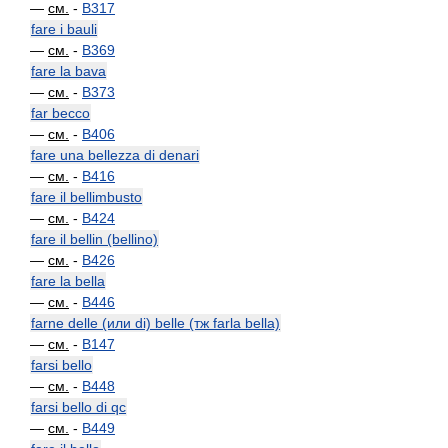
—
см.
-
B317
fare i bauli
—
см.
-
B369
fare la bava
—
см.
-
B373
far becco
—
см.
-
B406
fare una bellezza di denari
—
см.
-
B416
fare il bellimbusto
—
см.
-
B424
fare il bellin (bellino)
—
см.
-
B426
fare la bella
—
см.
-
B446
farne delle (или di) belle (тж farla bella)
—
см.
-
B147
farsi bello
—
см.
-
B448
farsi bello di qc
—
см.
-
B449