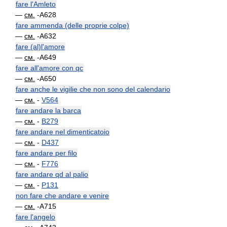
fare l'Amleto
—
см.
-A628
fare ammenda (delle proprie colpe)
—
см.
-A632
fare (al)l'amore
—
см.
-A649
fare all'amore con qc
—
см.
-A650
fare anche le vigilie che non sono del calendario
—
см.
-
V564
fare andare la barca
—
см.
-
B279
fare andare nel dimenticatoio
—
см.
-
D437
fare andare per filo
—
см.
-
F776
fare andare qd al palio
—
см.
-
P131
non fare che andare e venire
—
см.
-A715
fare l'angelo