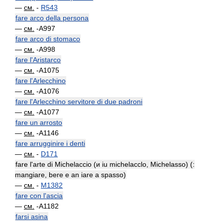
—
см.
-
R543
fare arco della persona
—
см.
-A997
fare arco di stomaco
—
см.
-A998
fare l'Aristarco
—
см.
-A1075
fare l'Arlecchino
—
см.
-A1076
fare l'Arlecchino servitore di due padroni
—
см.
-A1077
fare un arrosto
—
см.
-A1146
fare arrugginire i denti
—
см.
-
D171
fare l'arte di Michelaccio (и iu michelacclo, Michelasso) (:
mangiare, bere e an iare a spasso)
—
см.
-
M1382
fare con l'ascia
—
см.
-A1182
farsi asina