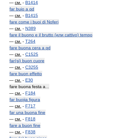
—
см.
-
B1414
far buio a qd
—
см.
-
B1415
fare come i buoi di Noferi
—
см.
-
N389
fare il buono e il brutto (или cattivo) tempo
—
см.
-
T264
fare buona cera a qd
—
см.
-
C1525
far(si) buon cuore
—
см.
-
C3255
fare buon effetto
—
см.
-
E30
fare buona festa a...
—
см.
-
F184
far buojia figura
—
см.
-
F717
far una buona fine
—
см.
-
F818
fare a buon fine
—
см.
-
F838