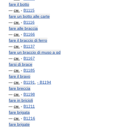
fare il botto
—
см.
-
B1115
fare un botto alle carte
—
см.
-
B1116
fare alle braccia
—
см.
-
B1166
fare il braccio di ferro
—
см.
-
B1137
fare un braccio di muso a qd
—
см.
-
B1167
farsi di brace
—
см.
-
B1185
fare il bravo
—
см.
-
B1191
,
-
B1194
fare breccia
—
см.
-
B1198
fare in bricioli
—
см.
-
B1211
fare brigata
—
см.
-
B1216
fare brigate