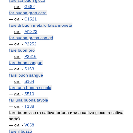
fare (a) buon gioco
—
см.
-
G482
far buona gran cera
—
см.
-
C1521
fare di buon metallo falsa moneta
—
см.
-
M1323
far buona presa con qd
—
см.
-
P2252
fare buon prò
—
см.
-
P2316
fare buon sangue
—
см.
-
S163
farsi buon sangue
—
см.
-
S164
fare una buona scuola
—
см.
-
S510
far una buona tavola
—
см.
-
T138
fare buon viso (a cattiva fortuna или a cattivo gioco, a cattiva
sorte)
—
см.
-
V658
fare il buzzo