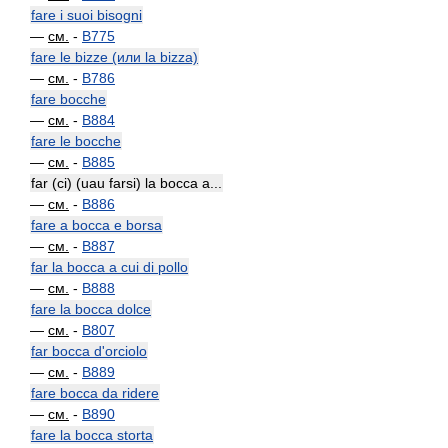
fare i suoi bisogni
—
см.
-
B775
fare le bizze (или la bizza)
—
см.
-
B786
fare bocche
—
см.
-
B884
fare le bocche
—
см.
-
B885
far (ci) (uau farsi) la bocca a...
—
см.
-
B886
fare a bocca e borsa
—
см.
-
B887
far la bocca a cui di pollo
—
см.
-
B888
fare la bocca dolce
—
см.
-
B807
far bocca d'orciolo
—
см.
-
B889
fare bocca da ridere
—
см.
-
B890
fare la bocca storta