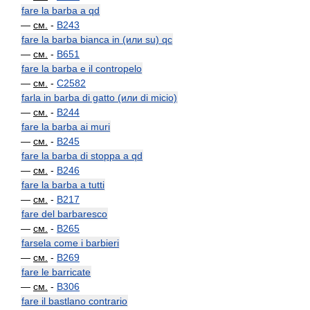
fare la barba a qd
—
см.
-
B243
fare la barba bianca in (или su) qc
—
см.
-
B651
fare la barba e il contropelo
—
см.
-
C2582
farla in barba di gatto (или di micio)
—
см.
-
B244
fare la barba ai muri
—
см.
-
B245
fare la barba di stoppa a qd
—
см.
-
B246
fare la barba a tutti
—
см.
-
B217
fare del barbaresco
—
см.
-
B265
farsela come i barbieri
—
см.
-
B269
fare le barricate
—
см.
-
B306
fare il bastlano contrario