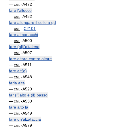
—
см.
-A472
fare l'allocco
—
см.
-A482
fare allungare il collo a qd
—
см.
-
C2101
fare almanacchi
—
см.
-A500
fare (al)l'altalena
—
см.
-A507
fare altare contro altare
—
см.
-A511
fare alt(o)
—
см.
-A548
farla alta
—
см.
-A529
far (l')alto e (il) basso
—
см.
-A539
fare alto là
—
см.
-A549
fare un'alzataccia
—
см.
-A579