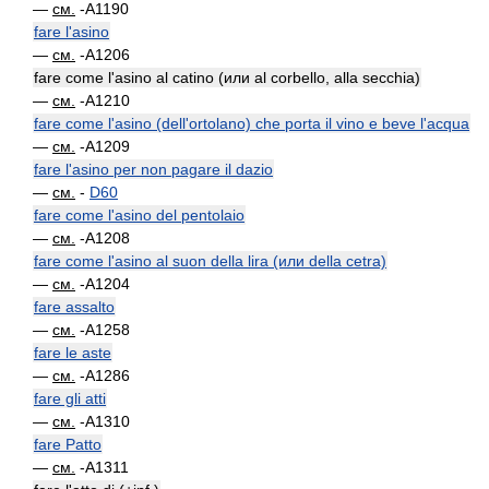
—
см.
-A1190
fare l'asino
—
см.
-A1206
fare come l'asino al catino (или al corbello, alla secchia)
—
см.
-A1210
fare come l'asino (dell'ortolano) che porta il vino e beve l'acqua
—
см.
-A1209
fare l'asino per non pagare il dazio
—
см.
-
D60
fare come l'asino del pentolaio
—
см.
-A1208
fare come l'asino al suon della lira (или della cetra)
—
см.
-A1204
fare assalto
—
см.
-A1258
fare le aste
—
см.
-A1286
fare gli atti
—
см.
-A1310
fare Patto
—
см.
-A1311