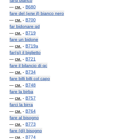
farsi bianco
—
см.
-
B680
fare del (или il) bianco nero
—
см.
-
B700
far bidonare qd
—
см.
-
B719
fare un bidone
—
см.
-
B719a
far(si) il biglietto
—
см.
-
B721
fare il bilancio di qc
—
см.
-
B734
fare billi billi col capo
—
см.
-
B748
fare la birba
—
см.
-
B757
farci la birra
—
см.
-
B764
fare al bisogno
—
см.
-
B773
fare (di) bisogno
—
см.
-
B774