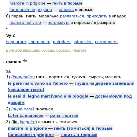
marcire in
prigione
—
гнить в тюрьме
far marcire in
prigione
—
сгноить
в тюрьме
6)
перен. гнить, морально
разлагаться
,
приходить
в упадок
marcire nel vizio
—
погрязнуть
в пороках / в разврате
•
Syn:
suppurare
;
imprutridire
,
putrefarsi
,
infracidire
;
corrompersi
Большой итальяно-русский словарь
marcire
>
marcire
5
v.i.
1)
(imputridire)
гнить, портиться, тухнуть; сыреть; мокнуть
le pere marcivano sull'albero
—
груши на дереве загнивали
(начинали гнить)
le assi di legno marcivano alla pioggia
—
доски мокли под
дождём
2)
(suppurare)
гноиться
la ferita marcisce
—
рана гноится
3)
(
fig.
languire
)
изнывать, томиться
marcire in prigione
—
гнить (томиться) в тюрьме
far marcire in prigione
—
гноить в тюрьме