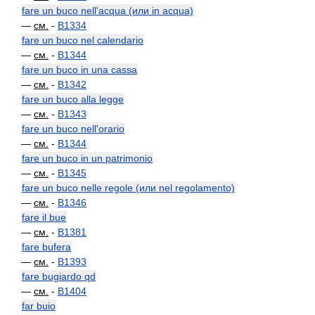
fare un buco nell'acqua (или in acqua)
—
см.
-
B1334
fare un buco nel calendario
—
см.
-
B1344
fare un buco in una cassa
—
см.
-
B1342
fare un buco alla legge
—
см.
-
B1343
fare un buco nell'orario
—
см.
-
B1344
fare un buco in un patrimonio
—
см.
-
B1345
fare un buco nelle regole (или nel regolamento)
—
см.
-
B1346
fare il bue
—
см.
-
B1381
fare bufera
—
см.
-
B1393
fare bugiardo qd
—
см.
-
B1404
far buio