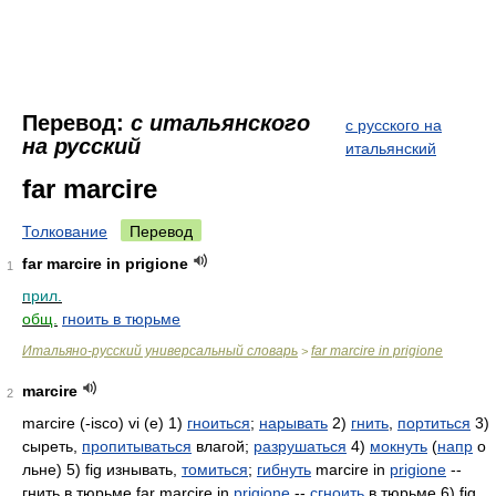
Перевод:
с итальянского
с русского на
на русский
итальянский
far marcire
Толкование
Перевод
far marcire in prigione
1
прил.
общ.
гноить в тюрьме
Итальяно-русский универсальный словарь
far marcire in prigione
>
marcire
2
marcire (-isco) vi (e) 1)
гноиться
;
нарывать
2)
гнить
,
портиться
3)
сыреть,
пропитываться
влагой;
разрушаться
4)
мокнуть
(
напр
о
льне) 5) fig изнывать,
томиться
;
гибнуть
marcire in
prigione
--
гнить в тюрьме far marcire in
prigione
--
сгноить
в тюрьме 6) fig