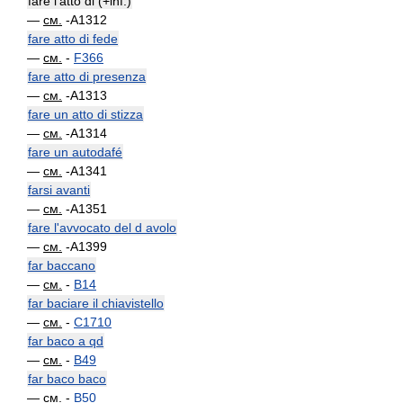
fare l'atto di (+inf.)
—
см.
-A1312
fare atto di fede
—
см.
-
F366
fare atto di presenza
—
см.
-A1313
fare un atto di stizza
—
см.
-A1314
fare un autodafé
—
см.
-A1341
farsi avanti
—
см.
-A1351
fare l'avvocato del d avolo
—
см.
-A1399
far baccano
—
см.
-
B14
far baciare il chiavistello
—
см.
-
C1710
far baco a qd
—
см.
-
B49
far baco baco
—
см.
-
B50