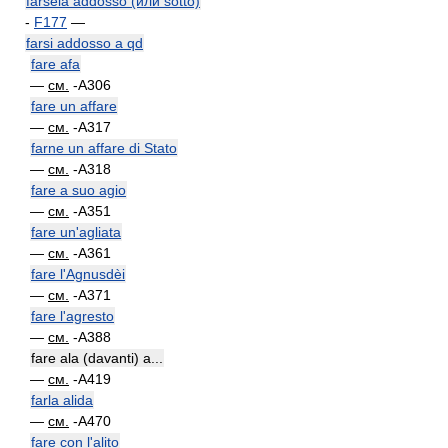
farsela addosso (или sotto)
-
F177
—
farsi addosso a qd
fare afa
—
см.
-A306
fare un affare
—
см.
-A317
farne un affare di Stato
—
см.
-A318
fare a suo agio
—
см.
-A351
fare un'agliata
—
см.
-A361
fare l'Agnusdèi
—
см.
-A371
fare l'agresto
—
см.
-A388
fare ala (davanti) a...
—
см.
-A419
farla alida
—
см.
-A470
fare con l'alito