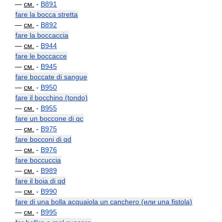
—
см.
-
B891
fare la bocca stretta
—
см.
-
B892
fare la boccaccia
—
см.
-
B944
fare le boccacce
—
см.
-
B945
fare boccate di sangue
—
см.
-
B950
fare il bocchino (tondo)
—
см.
-
B955
fare un boccone di qc
—
см.
-
B975
fare bocconi di qd
—
см.
-
B976
fare boccuccia
—
см.
-
B989
fare il boia di qd
—
см.
-
B990
fare di una bolla acquaiola un canchero (или una fistola)
—
см.
-
B995