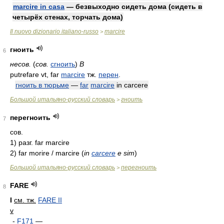
marcire in casa
— безвыходно сидеть дома (сидеть в
четырёх стенах, торчать дома)
Il nuovo dizionario italiano-russo
marcire
>
гноить
6
несов.
(
сов.
сгноить
)
В
putrefare vt, far
marcire
тж.
перен
.
гноить в тюрьме
—
far
marcire
in carcere
Большой итальяно-русский словарь
гноить
>
перегноить
7
сов.
1)
разг. far marcire
2)
far morire / marcire
(
in
carcere
e sim
)
Большой итальяно-русский словарь
перегноить
>
FARE
8
I
см. тж.
FARE II
v
-
F171
—