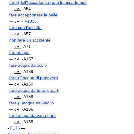
fare (dell')accademia (или le accademie)
—
см.
-A54
fare accapponare la pelle
—
см.
-
P1036
fare con l'accetta
—
см.
-A57
non fare un accidente
—
см.
-A71
fare acqua
—
см.
-A157
fare acqua da occhi
—
см.
-A159
fare (l')acqua di papavero
—
см.
-A160
fare acqua da tutte le parti
—
см.
-A158
fare (I')acqua nel vaglio
—
см.
-A186
fare acqua da varie parti
—
см.
-A158
-
F176
—