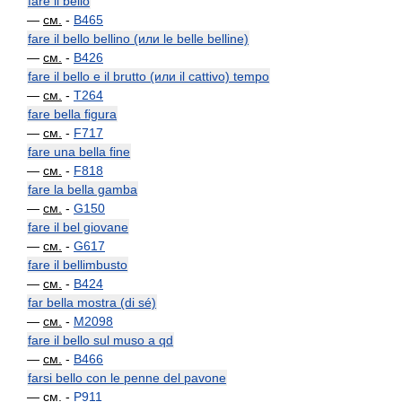
fare il bello
—
см.
-
B465
fare il bello bellino (или le belle belline)
—
см.
-
B426
fare il bello e il brutto (или il cattivo) tempo
—
см.
-
T264
fare bella figura
—
см.
-
F717
fare una bella fine
—
см.
-
F818
fare la bella gamba
—
см.
-
G150
fare il bel giovane
—
см.
-
G617
fare il bellimbusto
—
см.
-
B424
far bella mostra (di sé)
—
см.
-
M2098
fare il bello sul muso a qd
—
см.
-
B466
farsi bello con le penne del pavone
—
см.
-
P911