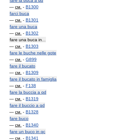
fare la buca a qd
—
см.
-
B1300
farci buca
—
см.
-
B1301
fare una buca
—
см.
-
B1302
fare una buca in...
—
см.
-
B1303
fare le buche nelle gote
—
см.
-
G899
fare il bucato
—
см.
-
B1309
fare il bucato in famiglia
—
см.
-
F138
fare la buccia a qd
—
см.
-
B1319
fare il buccio a qd
—
см.
-
B1328
fare buco
—
см.
-
B1340
fare un buco in qc
—
см.
-
B1341