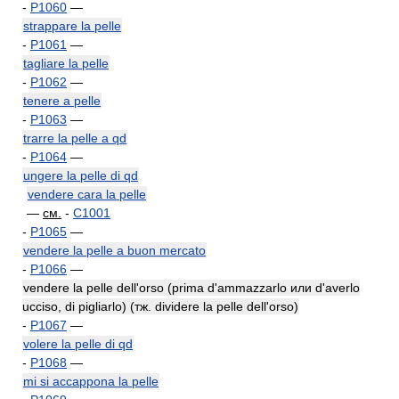
-
P1060
—
strappare la pelle
-
P1061
—
tagliare la pelle
-
P1062
—
tenere a pelle
-
P1063
—
trarre la pelle a qd
-
P1064
—
ungere la pelle di qd
vendere cara la pelle
—
см.
-
C1001
-
P1065
—
vendere la pelle a buon mercato
-
P1066
—
vendere la pelle dell'orso (prima d'ammazzarlo или d'averlo
ucciso, di pigliarlo) (тж. dividere la pelle dell'orso)
-
P1067
—
volere la pelle di qd
-
P1068
—
mi si accappona la pelle