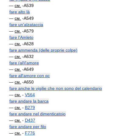
—
см.
-A539
fare alto là
—
см.
-A549
fare un'alzataccia
—
см.
-A579
fare l'Amleto
—
см.
-A628
fare ammenda (delle proprie colpe)
—
см.
-A632
fare (al)l'amore
—
см.
-A649
fare all'amore con qc
—
см.
-A650
fare anche le vigilie che non sono del calendario
—
см.
-
V564
fare andare la barca
—
см.
-
B279
fare andare nel dimenticatoio
—
см.
-
D437
fare andare per filo
—
см.
-
F776