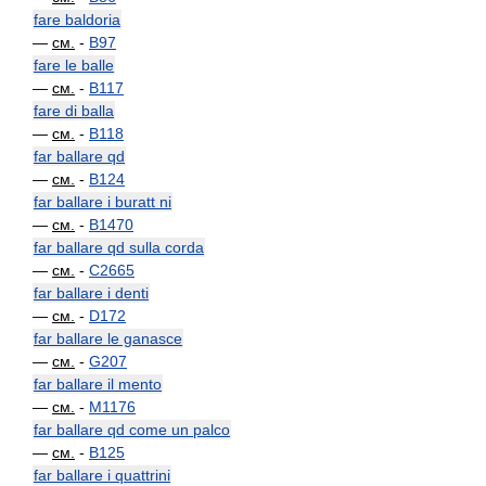
fare baldoria
—
см.
-
B97
fare le balle
—
см.
-
B117
fare di balla
—
см.
-
B118
far ballare qd
—
см.
-
B124
far ballare i buratt ni
—
см.
-
B1470
far ballare qd sulla corda
—
см.
-
C2665
far ballare i denti
—
см.
-
D172
far ballare le ganasce
—
см.
-
G207
far ballare il mento
—
см.
-
M1176
far ballare qd come un palco
—
см.
-
B125
far ballare i quattrini