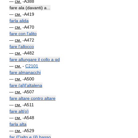
—
см.
-A388
fare ala (davanti) a...
—
см.
-A419
farla alida
—
см.
-A470
fare con l'alito
—
см.
-A472
fare l'allocco
—
см.
-A482
fare allungare il collo a qd
—
см.
-
C2101
fare almanacchi
—
см.
-A500
fare (al)l'altalena
—
см.
-A507
fare altare contro altare
—
см.
-A511
fare alt(o)
—
см.
-A548
farla alta
—
см.
-A529
far (l')alto e (il) basso