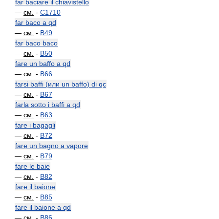
far baciare il chiavistello
—
см.
-
C1710
far baco a qd
—
см.
-
B49
far baco baco
—
см.
-
B50
fare un baffo a qd
—
см.
-
B66
farsi baffi (или un baffo) di qc
—
см.
-
B67
farla sotto i baffi a qd
—
см.
-
B63
fare i bagagli
—
см.
-
B72
fare un bagno a vapore
—
см.
-
B79
fare le baie
—
см.
-
B82
fare il baione
—
см.
-
B85
fare il baione a qd
—
см.
-
B86