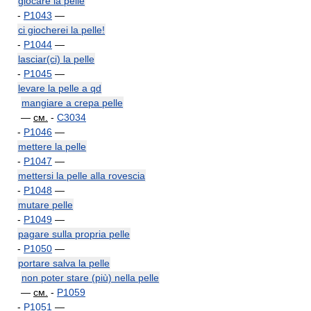
giocare la pelle
-
P1043
—
ci giocherei la pelle!
-
P1044
—
lasciar(ci) la pelle
-
P1045
—
levare la pelle a qd
mangiare a crepa pelle
—
см.
-
C3034
-
P1046
—
mettere la pelle
-
P1047
—
mettersi la pelle alla rovescia
-
P1048
—
mutare pelle
-
P1049
—
pagare sulla propria pelle
-
P1050
—
portare salva la pelle
non poter stare (più) nella pelle
—
см.
-
P1059
-
P1051
—