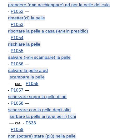
prendere (или acchiappare) qd per la pelle del culo
-
P1052
—
rimetter(ci) la pelle
-
P1053
—
riportare la pelle a casa (или in presidio)
-
P1054
—
rischiare la pelle
-
P1055
—
salvare (или scampare) la pelle
-
P1056
—
salvare la pelle a qd
scampare la pelle
—
см.
-
P1055
-
P1057
—
scherzare sopra la pelle di qd
-
P1058
—
scherzare con la pelle degli altri
serbare la pelle ai (или per i) fichi
—
см.
-
F633
-
P1059
—
non (potere) stare (più) nella pelle