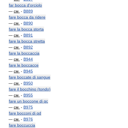
far bocca d'orciolo
—
см.
-
B889
fare bocca da ridere
—
см.
-
B890
fare la bocca storta
—
см.
-
B891
fare la bocca stretta
—
см.
-
B892
fare la boccaccia
—
см.
-
B944
fare le boccacce
—
см.
-
B945
fare boccate di sangue
—
см.
-
B950
fare il bocchino (tondo)
—
см.
-
B955
fare un boccone di qc
—
см.
-
B975
fare bocconi di qd
—
см.
-
B976
fare boccuccia