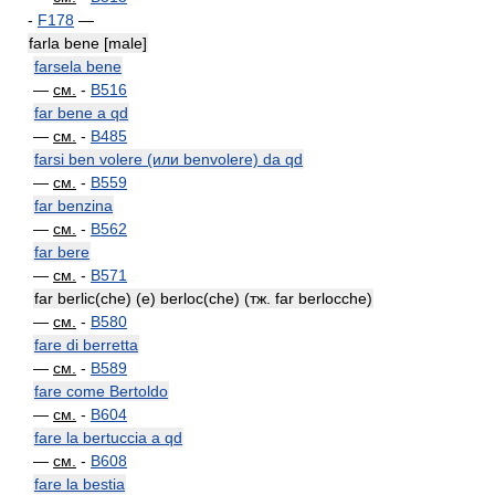
-
F178
—
farla bene [male]
farsela bene
—
см.
-
B516
far bene a qd
—
см.
-
B485
farsi ben volere (или benvolere) da qd
—
см.
-
B559
far benzina
—
см.
-
B562
far bere
—
см.
-
B571
far berlic(che) (e) berloc(che) (тж. far berlocche)
—
см.
-
B580
fare di berretta
—
см.
-
B589
fare come Bertoldo
—
см.
-
B604
fare la bertuccia a qd
—
см.
-
B608
fare la bestia