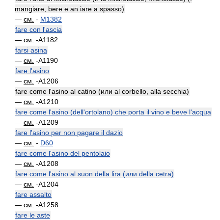
mangiare, bere e an iare a spasso)
—
см.
-
M1382
fare con l'ascia
—
см.
-A1182
farsi asina
—
см.
-A1190
fare l'asino
—
см.
-A1206
fare come l'asino al catino (или al corbello, alla secchia)
—
см.
-A1210
fare come l'asino (dell'ortolano) che porta il vino e beve l'acqua
—
см.
-A1209
fare l'asino per non pagare il dazio
—
см.
-
D60
fare come l'asino del pentolaio
—
см.
-A1208
fare come l'asino al suon della lira (или della cetra)
—
см.
-A1204
fare assalto
—
см.
-A1258
fare le aste