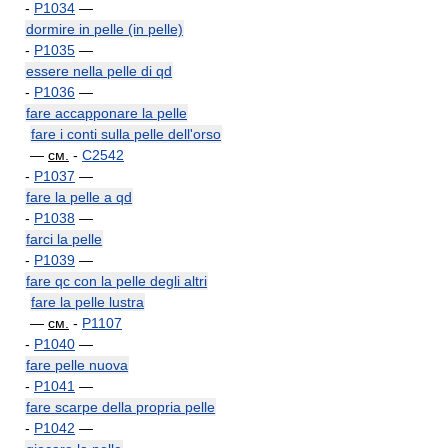
-
P1034
—
dormire in pelle (in pelle)
-
P1035
—
essere nella pelle di qd
-
P1036
—
fare accapponare la pelle
fare i conti sulla pelle dell'orso
—
см.
-
C2542
-
P1037
—
fare la pelle a qd
-
P1038
—
farci la pelle
-
P1039
—
fare qc con la pelle degli altri
fare la pelle lustra
—
см.
-
P1107
-
P1040
—
fare pelle nuova
-
P1041
—
fare scarpe della propria pelle
-
P1042
—