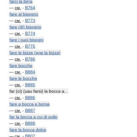
farci la birra
—
см.
-
B764
fare al bisogno
—
см.
-
B773
fare (di) bisogno
—
см.
-
B774
fare i suoi bisogni
—
см.
-
B775
fare le bizze (или la bizza)
—
см.
-
B786
fare bocche
—
см.
-
B884
fare le bocche
—
см.
-
B885
far (ci) (uau farsi) la bocca a...
—
см.
-
B886
fare a bocca e borsa
—
см.
-
B887
far la bocca a cui di pollo
—
см.
-
B888
fare la bocca dolce
—
см.
-
B807