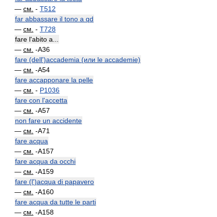
—
см.
-
T512
far abbassare il tono a qd
—
см.
-
T728
fare l'abito a...
—
см.
-A36
fare (dell')accademia (или le accademie)
—
см.
-A54
fare accapponare la pelle
—
см.
-
P1036
fare con l'accetta
—
см.
-A57
non fare un accidente
—
см.
-A71
fare acqua
—
см.
-A157
fare acqua da occhi
—
см.
-A159
fare (l')acqua di papavero
—
см.
-A160
fare acqua da tutte le parti
—
см.
-A158