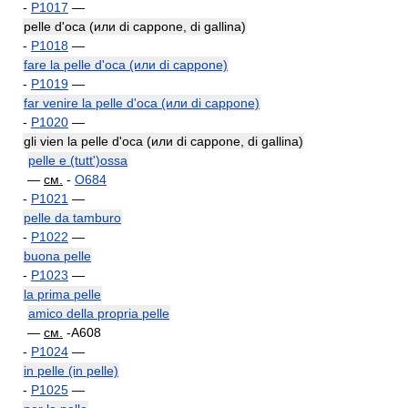
-
P1017
—
pelle d'oca (или di cappone, di gallina)
-
P1018
—
fare la pelle d'oca (или di cappone)
-
P1019
—
far venire la pelle d'oca (или di cappone)
-
P1020
—
gli vien la pelle d'oca (или di cappone, di gallina)
pelle e (tutt')ossa
—
см.
-
O684
-
P1021
—
pelle da tamburo
-
P1022
—
buona pelle
-
P1023
—
la prima pelle
amico della propria pelle
—
см.
-A608
-
P1024
—
in pelle (in pelle)
-
P1025
—