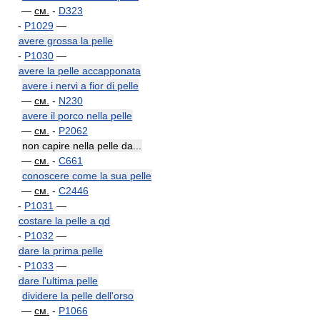
—
см.
-
D323
-
P1029
—
avere grossa la pelle
-
P1030
—
avere la pelle accapponata
avere i nervi a fior di pelle
—
см.
-
N230
avere il porco nella pelle
—
см.
-
P2062
non capire nella pelle da...
—
см.
-
C661
conoscere come la sua pelle
—
см.
-
C2446
-
P1031
—
costare la pelle a qd
-
P1032
—
dare la prima pelle
-
P1033
—
dare l'ultima pelle
dividere la pelle dell'orso
—
см.
-
P1066