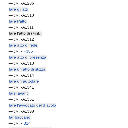
—
см.
-A1286
fare gli atti
—
см.
-A1310
fare Patto
—
см.
-A1311
fare l'atto di (+inf.)
—
см.
-A1312
fare atto di fede
—
см.
-
F366
fare atto di presenza
—
см.
-A1313
fare un atto di stizza
—
см.
-A1314
fare un autodafé
—
см.
-A1341
farsi avanti
—
см.
-A1351
fare l'avvocato del d avolo
—
см.
-A1399
far baccano
—
см.
-
B14