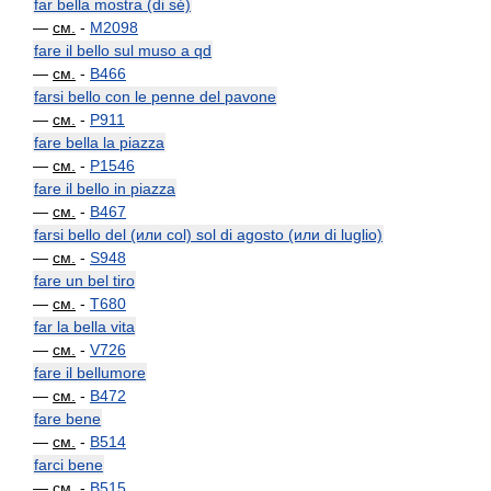
far bella mostra (di sé)
—
см.
-
M2098
fare il bello sul muso a qd
—
см.
-
B466
farsi bello con le penne del pavone
—
см.
-
P911
fare bella la piazza
—
см.
-
P1546
fare il bello in piazza
—
см.
-
B467
farsi bello del (или col) sol di agosto (или di luglio)
—
см.
-
S948
fare un bel tiro
—
см.
-
T680
far la bella vita
—
см.
-
V726
fare il bellumore
—
см.
-
B472
fare bene
—
см.
-
B514
farci bene
—
см.
-
B515