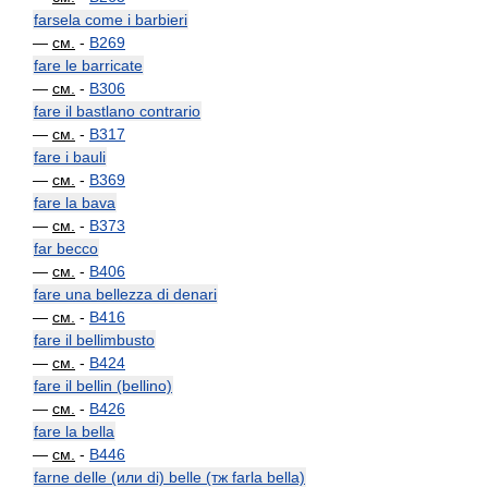
farsela come i barbieri
—
см.
-
B269
fare le barricate
—
см.
-
B306
fare il bastlano contrario
—
см.
-
B317
fare i bauli
—
см.
-
B369
fare la bava
—
см.
-
B373
far becco
—
см.
-
B406
fare una bellezza di denari
—
см.
-
B416
fare il bellimbusto
—
см.
-
B424
fare il bellin (bellino)
—
см.
-
B426
fare la bella
—
см.
-
B446
farne delle (или di) belle (тж farla bella)