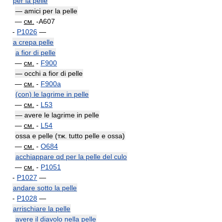
per la pelle
— amici per la pelle
—
см.
-A607
-
P1026
—
a crepa pelle
a fior di pelle
—
см.
-
F900
— occhi a fior di pelle
—
см.
-
F900a
(con) le lagrime in pelle
—
см.
-
L53
— avere le lagrime in pelle
—
см.
-
L54
ossa e pelle (тж. tutto pelle e ossa)
—
см.
-
O684
acchiappare qd per la pelle del culo
—
см.
-
P1051
-
P1027
—
andare sotto la pelle
-
P1028
—
arrischiare la pelle
avere il diavolo nella pelle