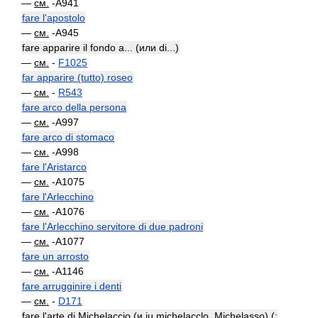
—
см.
-A941
fare l'apostolo
—
см.
-A945
fare apparire il fondo a... (или di...)
—
см.
-
F1025
far apparire (tutto) roseo
—
см.
-
R543
fare arco della persona
—
см.
-A997
fare arco di stomaco
—
см.
-A998
fare l'Aristarco
—
см.
-A1075
fare l'Arlecchino
—
см.
-A1076
fare l'Arlecchino servitore di due padroni
—
см.
-A1077
fare un arrosto
—
см.
-A1146
fare arrugginire i denti
—
см.
-
D171
fare l'arte di Michelaccio (и iu michelacclo, Michelasso) (: