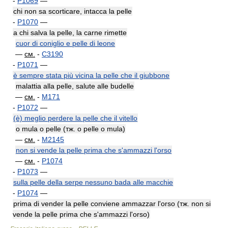
-
P1069
—
chi non sa scorticare, intacca la pelle
-
P1070
—
a chi salva la pelle, la carne rimette
cuor di coniglio e pelle di leone
—
см.
-
C3190
-
P1071
—
è sempre stata più vicina la pelle che il giubbone
malattia alla pelle, salute alle budelle
—
см.
-
M171
-
P1072
—
(è) meglio perdere la pelle che il vitello
o mula o pelle (тж. о pelle o mula)
—
см.
-
M2145
non si vende la pelle prima che s'ammazzi l'orso
—
см.
-
P1074
-
P1073
—
sulla pelle della serpe nessuno bada alle macchie
-
P1074
—
prima di vender la pelle conviene ammazzar l'orso (тж. non si
vende la pelle prima che s'ammazzi l'orso)