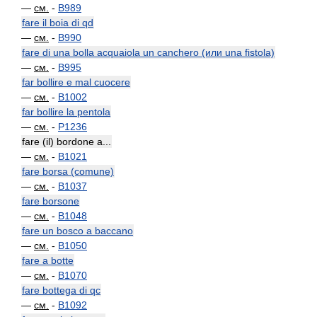
—
см.
-
B989
fare il boia di qd
—
см.
-
B990
fare di una bolla acquaiola un canchero (или una fistola)
—
см.
-
B995
far bollire e mal cuocere
—
см.
-
B1002
far bollire la pentola
—
см.
-
P1236
fare (il) bordone a...
—
см.
-
B1021
fare borsa (comune)
—
см.
-
B1037
fare borsone
—
см.
-
B1048
fare un bosco a baccano
—
см.
-
B1050
fare a botte
—
см.
-
B1070
fare bottega di qc
—
см.
-
B1092