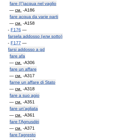
fare (I')acqua nel vaglio
—
см.
-A186
fare acqua da varie parti
—
см.
-A158
-
F176
—
farsela addosso (или sotto)
-
F177
—
farsi addosso a qd
fare afa
—
см.
-A306
fare un affare
—
см.
-A317
farne un affare di Stato
—
см.
-A318
fare a suo agio
—
см.
-A351
fare un'agliata
—
см.
-A361
fare l'Agnusdèi
—
см.
-A371
fare l'agresto