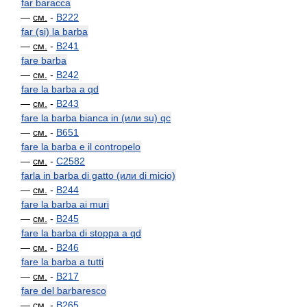
far baracca
—
см.
-
B222
far (si) la barba
—
см.
-
B241
fare barba
—
см.
-
B242
fare la barba a qd
—
см.
-
B243
fare la barba bianca in (или su) qc
—
см.
-
B651
fare la barba e il contropelo
—
см.
-
C2582
farla in barba di gatto (или di micio)
—
см.
-
B244
fare la barba ai muri
—
см.
-
B245
fare la barba di stoppa a qd
—
см.
-
B246
fare la barba a tutti
—
см.
-
B217
fare del barbaresco
—
см.
-
B265