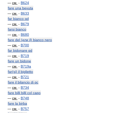
—
см.
-
B624
fare una bevuta
—
см.
-
B633
far bianco qd
—
см.
-
B679
farsi bianco
—
см.
-
B680
fare del (или il) bianco nero
—
см.
-
B700
far bidonare qd
—
см.
-
B719
fare un bidone
—
см.
-
B719a
far(si) il biglietto
—
см.
-
B721
fare il bilancio di qc
—
см.
-
B734
fare billi billi col capo
—
см.
-
B748
fare la birba
—
см.
-
B757