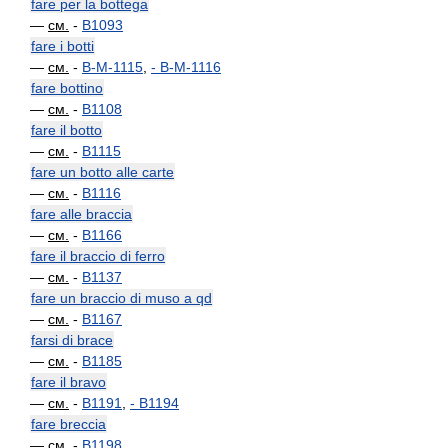
fare per la bottega
—
см.
-
B1093
fare i botti
—
см.
-
B-M-1115
,
-
B-M-1116
fare bottino
—
см.
-
B1108
fare il botto
—
см.
-
B1115
fare un botto alle carte
—
см.
-
B1116
fare alle braccia
—
см.
-
B1166
fare il braccio di ferro
—
см.
-
B1137
fare un braccio di muso a qd
—
см.
-
B1167
farsi di brace
—
см.
-
B1185
fare il bravo
—
см.
-
B1191
,
-
B1194
fare breccia
—
см.
-
B1198