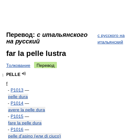
Перевод:
с итальянского
с русского на
на русский
итальянский
far la pelle lustra
Толкование
Перевод
PELLE
1
f
-
P1013
—
pelle dura
-
P1014
—
avere la pelle dura
-
P1015
—
fare la pelle dura
-
P1016
—
pelle d'asino (или di ciuco)