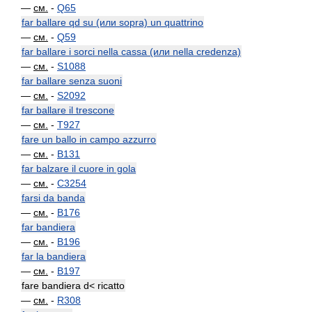
—
см.
-
Q65
far ballare qd su (или sopra) un quattrino
—
см.
-
Q59
far ballare i sorci nella cassa (или nella credenza)
—
см.
-
S1088
far ballare senza suoni
—
см.
-
S2092
far ballare il trescone
—
см.
-
T927
fare un ballo in campo azzurro
—
см.
-
B131
far balzare il cuore in gola
—
см.
-
C3254
farsi da banda
—
см.
-
B176
far bandiera
—
см.
-
B196
far la bandiera
—
см.
-
B197
fare bandiera d< ricatto
—
см.
-
R308