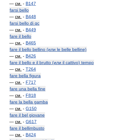
—
см.
-
B147
farsi bello
—
см.
-
B448
farsi bello di qc
—
см.
-
B449
fare il bello
—
см.
-
B465
fare il bello bellino (или le belle belline)
—
см.
-
B426
fare il bello e il brutto (или il cattivo) tempo
—
см.
-
T264
fare bella figura
—
см.
-
F717
fare una bella fine
—
см.
-
F818
fare la bella gamba
—
см.
-
G150
fare il bel giovane
—
см.
-
G617
fare il bellimbusto
—
см.
-
B424