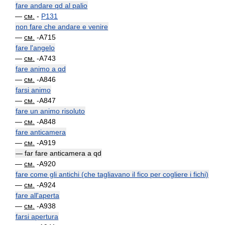
fare andare qd al palio
—
см.
-
P131
non fare che andare e venire
—
см.
-A715
fare l'angelo
—
см.
-A743
fare animo a qd
—
см.
-A846
farsi animo
—
см.
-A847
fare un animo risoluto
—
см.
-A848
fare anticamera
—
см.
-A919
— far fare anticamera a qd
—
см.
-A920
fare come gli antichi (che tagliavano il fico per cogliere i fichi)
—
см.
-A924
fare all'aperta
—
см.
-A938
farsi apertura