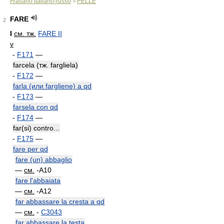
Frasario italiano-russo
PELLE
>
FARE
2
I
см. тж.
FARE II
v
-
F171
—
farcela (тж. fargliela)
-
F172
—
farla (или fargliene) a qd
-
F173
—
farsela con qd
-
F174
—
far(si) contro...
-
F175
—
fare per qd
fare (un) abbaglio
—
см.
-A10
fare l'abbaiata
—
см.
-A12
far abbassare la cresta a qd
—
см.
-
C3043
far abbassare la testa