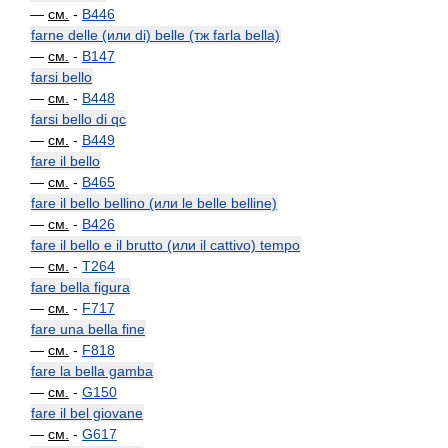
—
см.
-
B446
farne delle (или di) belle (тж farla bella)
—
см.
-
B147
farsi bello
—
см.
-
B448
farsi bello di qc
—
см.
-
B449
fare il bello
—
см.
-
B465
fare il bello bellino (или le belle belline)
—
см.
-
B426
fare il bello e il brutto (или il cattivo) tempo
—
см.
-
T264
fare bella figura
—
см.
-
F717
fare una bella fine
—
см.
-
F818
fare la bella gamba
—
см.
-
G150
fare il bel giovane
—
см.
-
G617