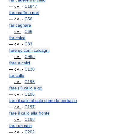
far cadere dal cielo
—
см.
-
C1847
fare caffo o pari
—
см.
-
C56
far cagnara
—
см.
-
C66
far calca
—
см.
-
C83
fare qc con i calcagni
—
см.
-
C96a
fare a calci
—
см.
-
C130
far callo
—
см.
-
C195
fare (il) callo a qc
—
см.
-
C196
fare il callo al culo come le bertucce
—
см.
-
C197
fare il callo alla fronte
—
см.
-
C198
fare un calo
—
см.
-
C202