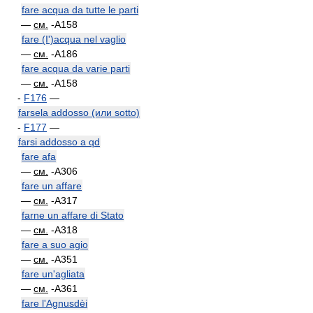
fare acqua da tutte le parti
—
см.
-A158
fare (I')acqua nel vaglio
—
см.
-A186
fare acqua da varie parti
—
см.
-A158
-
F176
—
farsela addosso (или sotto)
-
F177
—
farsi addosso a qd
fare afa
—
см.
-A306
fare un affare
—
см.
-A317
farne un affare di Stato
—
см.
-A318
fare a suo agio
—
см.
-A351
fare un'agliata
—
см.
-A361
fare l'Agnusdèi