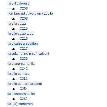
fare il caloroso
—
см.
-
C206
non fare qd calvo d'un capello
—
см.
-
C208
fare la calza
—
см.
-
C215
fare le calze a qd
—
см.
-
C216
fare calze a scuffioni
—
см.
-
C217
farsela nei (или sui) calzoni
—
см.
-
C236
fare una camarilla
—
см.
-
C242
fare la camera
—
см.
-
C261
fare la camera ardente
—
см.
-
C254
fare camera pulita
—
см.
-
C262
far (la) camerata