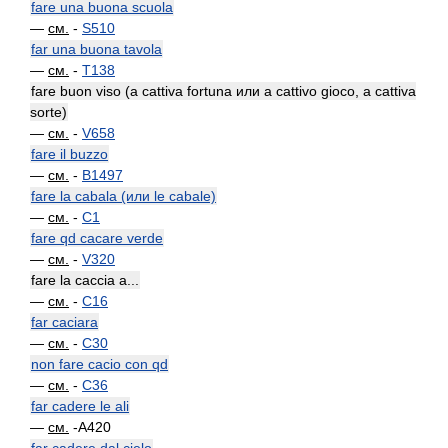
fare una buona scuola
—
см.
-
S510
far una buona tavola
—
см.
-
T138
fare buon viso (a cattiva fortuna или a cattivo gioco, a cattiva
sorte)
—
см.
-
V658
fare il buzzo
—
см.
-
B1497
fare la cabala (или le cabale)
—
см.
-
C1
fare qd cacare verde
—
см.
-
V320
fare la caccia a...
—
см.
-
C16
far caciara
—
см.
-
C30
non fare cacio con qd
—
см.
-
C36
far cadere le ali
—
см.
-A420