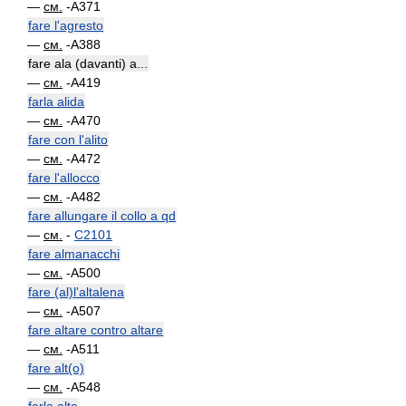
—
см.
-A371
fare l'agresto
—
см.
-A388
fare ala (davanti) a...
—
см.
-A419
farla alida
—
см.
-A470
fare con l'alito
—
см.
-A472
fare l'allocco
—
см.
-A482
fare allungare il collo a qd
—
см.
-
C2101
fare almanacchi
—
см.
-A500
fare (al)l'altalena
—
см.
-A507
fare altare contro altare
—
см.
-A511
fare alt(o)
—
см.
-A548