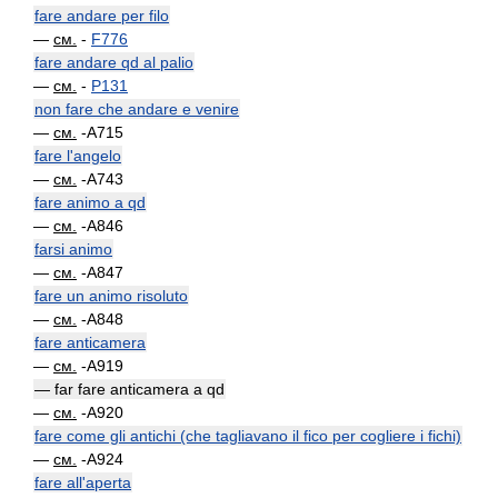
fare andare per filo
—
см.
-
F776
fare andare qd al palio
—
см.
-
P131
non fare che andare e venire
—
см.
-A715
fare l'angelo
—
см.
-A743
fare animo a qd
—
см.
-A846
farsi animo
—
см.
-A847
fare un animo risoluto
—
см.
-A848
fare anticamera
—
см.
-A919
— far fare anticamera a qd
—
см.
-A920
fare come gli antichi (che tagliavano il fico per cogliere i fichi)
—
см.
-A924
fare all'aperta