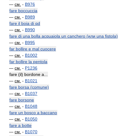
—
см.
-
B976
fare boccuccia
—
см.
-
B989
fare il boia di qd
—
см.
-
B990
fare di una bolla acquaiola un canchero (или una fistola)
—
см.
-
B995
far bollire e mal cuocere
—
см.
-
B1002
far bollire la pentola
—
см.
-
P1236
fare (il) bordone a...
—
см.
-
B1021
fare borsa (comune)
—
см.
-
B1037
fare borsone
—
см.
-
B1048
fare un bosco a baccano
—
см.
-
B1050
fare a botte
—
см.
-
B1070