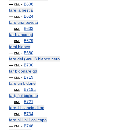
—
см.
-
B608
fare la bestia
—
см.
-
B624
fare una bevuta
—
см.
-
B633
far bianco qd
—
см.
-
B679
farsi bianco
—
см.
-
B680
fare del (или il) bianco nero
—
см.
-
B700
far bidonare qd
—
см.
-
B719
fare un bidone
—
см.
-
B719a
far(si) il biglietto
—
см.
-
B721
fare il bilancio di qc
—
см.
-
B734
fare billi billi col capo
—
см.
-
B748