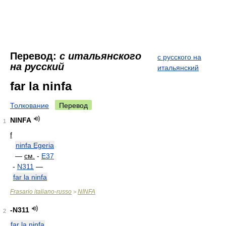
Перевод:
с итальянского
с русского на
на русский
итальянский
far la ninfa
Толкование
Перевод
NINFA
1
f
ninfa Egeria
—
см.
-
E37
-
N311
—
far la ninfa
Frasario italiano-russo
NINFA
>
-N311
2
far la ninfa