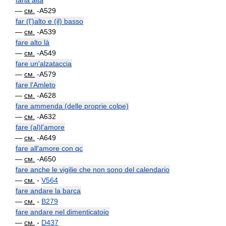
farla alta
—
см.
-A529
far (l')alto e (il) basso
—
см.
-A539
fare alto là
—
см.
-A549
fare un'alzataccia
—
см.
-A579
fare l'Amleto
—
см.
-A628
fare ammenda (delle proprie colpe)
—
см.
-A632
fare (al)l'amore
—
см.
-A649
fare all'amore con qc
—
см.
-A650
fare anche le vigilie che non sono del calendario
—
см.
-
V564
fare andare la barca
—
см.
-
B279
fare andare nel dimenticatoio
—
см.
-
D437