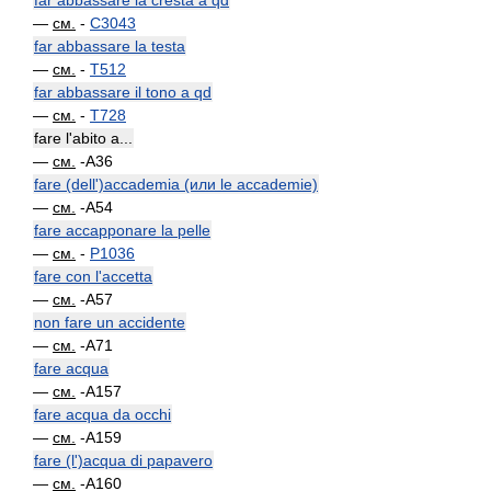
far abbassare la cresta a qd
—
см.
-
C3043
far abbassare la testa
—
см.
-
T512
far abbassare il tono a qd
—
см.
-
T728
fare l'abito a...
—
см.
-A36
fare (dell')accademia (или le accademie)
—
см.
-A54
fare accapponare la pelle
—
см.
-
P1036
fare con l'accetta
—
см.
-A57
non fare un accidente
—
см.
-A71
fare acqua
—
см.
-A157
fare acqua da occhi
—
см.
-A159
fare (l')acqua di papavero
—
см.
-A160