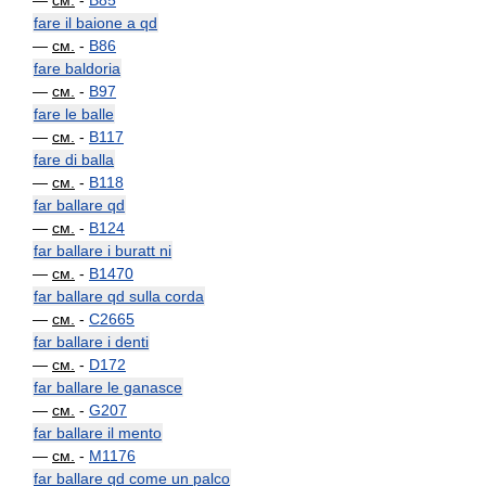
—
см.
-
B85
fare il baione a qd
—
см.
-
B86
fare baldoria
—
см.
-
B97
fare le balle
—
см.
-
B117
fare di balla
—
см.
-
B118
far ballare qd
—
см.
-
B124
far ballare i buratt ni
—
см.
-
B1470
far ballare qd sulla corda
—
см.
-
C2665
far ballare i denti
—
см.
-
D172
far ballare le ganasce
—
см.
-
G207
far ballare il mento
—
см.
-
M1176
far ballare qd come un palco