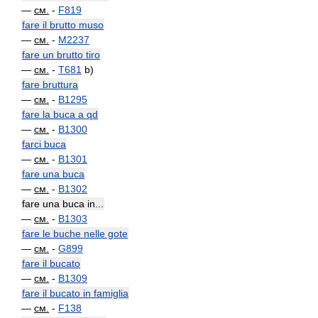
—
см.
-
F819
fare il brutto muso
—
см.
-
M2237
fare un brutto tiro
—
см.
-
T681
b)
fare bruttura
—
см.
-
B1295
fare la buca a qd
—
см.
-
B1300
farci buca
—
см.
-
B1301
fare una buca
—
см.
-
B1302
fare una buca in...
—
см.
-
B1303
fare le buche nelle gote
—
см.
-
G899
fare il bucato
—
см.
-
B1309
fare il bucato in famiglia
—
см.
-
F138