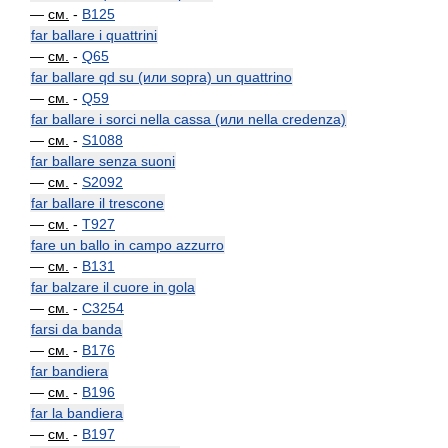
—
см.
-
B125
far ballare i quattrini
—
см.
-
Q65
far ballare qd su (или sopra) un quattrino
—
см.
-
Q59
far ballare i sorci nella cassa (или nella credenza)
—
см.
-
S1088
far ballare senza suoni
—
см.
-
S2092
far ballare il trescone
—
см.
-
T927
fare un ballo in campo azzurro
—
см.
-
B131
far balzare il cuore in gola
—
см.
-
C3254
farsi da banda
—
см.
-
B176
far bandiera
—
см.
-
B196
far la bandiera
—
см.
-
B197