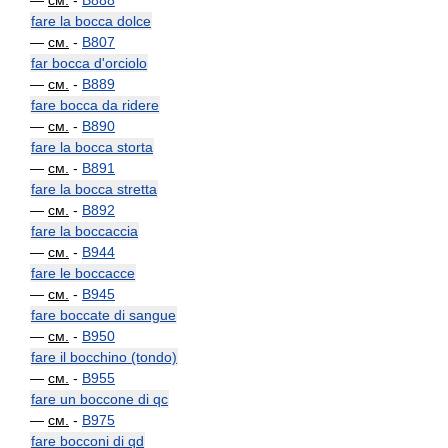
—
см.
-
B888
fare la bocca dolce
—
см.
-
B807
far bocca d'orciolo
—
см.
-
B889
fare bocca da ridere
—
см.
-
B890
fare la bocca storta
—
см.
-
B891
fare la bocca stretta
—
см.
-
B892
fare la boccaccia
—
см.
-
B944
fare le boccacce
—
см.
-
B945
fare boccate di sangue
—
см.
-
B950
fare il bocchino (tondo)
—
см.
-
B955
fare un boccone di qc
—
см.
-
B975
fare bocconi di qd