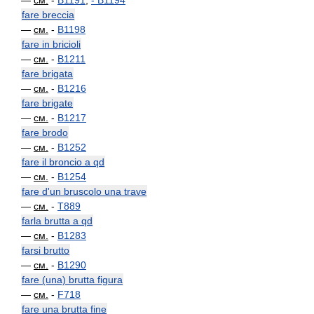
—
см.
-
B1191
,
-
B1194
fare breccia
—
см.
-
B1198
fare in bricioli
—
см.
-
B1211
fare brigata
—
см.
-
B1216
fare brigate
—
см.
-
B1217
fare brodo
—
см.
-
B1252
fare il broncio a qd
—
см.
-
B1254
fare d'un bruscolo una trave
—
см.
-
T889
farla brutta a qd
—
см.
-
B1283
farsi brutto
—
см.
-
B1290
fare (una) brutta figura
—
см.
-
F718
fare una brutta fine