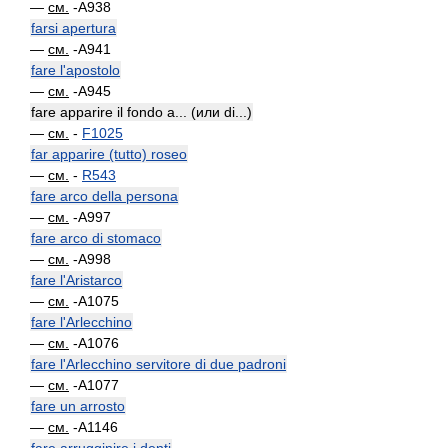
—
см.
-A938
farsi apertura
—
см.
-A941
fare l'apostolo
—
см.
-A945
fare apparire il fondo a... (или di...)
—
см.
-
F1025
far apparire (tutto) roseo
—
см.
-
R543
fare arco della persona
—
см.
-A997
fare arco di stomaco
—
см.
-A998
fare l'Aristarco
—
см.
-A1075
fare l'Arlecchino
—
см.
-A1076
fare l'Arlecchino servitore di due padroni
—
см.
-A1077
fare un arrosto
—
см.
-A1146