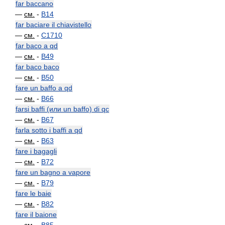
far baccano
—
см.
-
B14
far baciare il chiavistello
—
см.
-
C1710
far baco a qd
—
см.
-
B49
far baco baco
—
см.
-
B50
fare un baffo a qd
—
см.
-
B66
farsi baffi (или un baffo) di qc
—
см.
-
B67
farla sotto i baffi a qd
—
см.
-
B63
fare i bagagli
—
см.
-
B72
fare un bagno a vapore
—
см.
-
B79
fare le baie
—
см.
-
B82
fare il baione