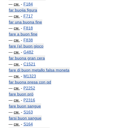
—
см.
-
F184
far buojia figura
—
см.
-
F717
far una buona fine
—
см.
-
F818
fare a buon fine
—
см.
-
F838
fare (a) buon gioco
—
см.
-
G482
far buona gran cera
—
см.
-
C1521
fare di buon metallo falsa moneta
—
см.
-
M1323
far buona presa con qd
—
см.
-
P2252
fare buon prò
—
см.
-
P2316
fare buon sangue
—
см.
-
S163
farsi buon sangue
—
см.
-
S164