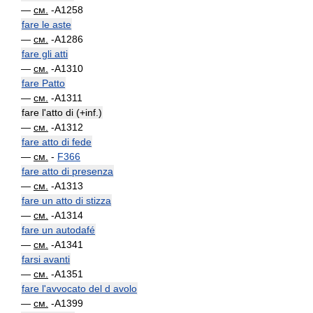
—
см.
-A1258
fare le aste
—
см.
-A1286
fare gli atti
—
см.
-A1310
fare Patto
—
см.
-A1311
fare l'atto di (+inf.)
—
см.
-A1312
fare atto di fede
—
см.
-
F366
fare atto di presenza
—
см.
-A1313
fare un atto di stizza
—
см.
-A1314
fare un autodafé
—
см.
-A1341
farsi avanti
—
см.
-A1351
fare l'avvocato del d avolo
—
см.
-A1399