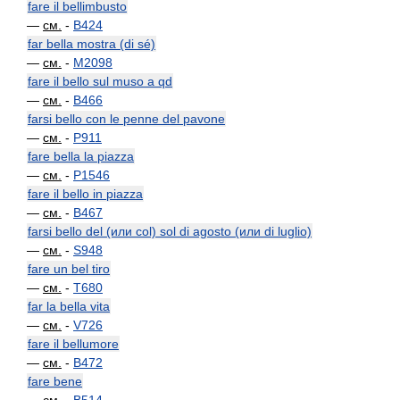
fare il bellimbusto
—
см.
-
B424
far bella mostra (di sé)
—
см.
-
M2098
fare il bello sul muso a qd
—
см.
-
B466
farsi bello con le penne del pavone
—
см.
-
P911
fare bella la piazza
—
см.
-
P1546
fare il bello in piazza
—
см.
-
B467
farsi bello del (или col) sol di agosto (или di luglio)
—
см.
-
S948
fare un bel tiro
—
см.
-
T680
far la bella vita
—
см.
-
V726
fare il bellumore
—
см.
-
B472
fare bene