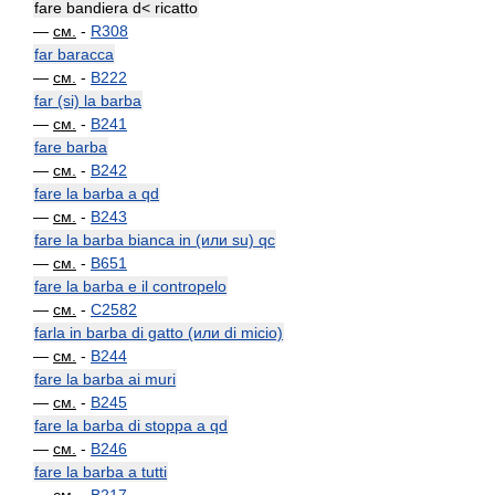
fare bandiera d< ricatto
—
см.
-
R308
far baracca
—
см.
-
B222
far (si) la barba
—
см.
-
B241
fare barba
—
см.
-
B242
fare la barba a qd
—
см.
-
B243
fare la barba bianca in (или su) qc
—
см.
-
B651
fare la barba e il contropelo
—
см.
-
C2582
farla in barba di gatto (или di micio)
—
см.
-
B244
fare la barba ai muri
—
см.
-
B245
fare la barba di stoppa a qd
—
см.
-
B246
fare la barba a tutti