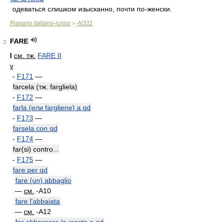
одеваться слишком изысканно, почти по-женски.
Frasario italiano-russo
-N311
>
FARE
3
I
см. тж.
FARE II
v
-
F171
—
farcela (тж. fargliela)
-
F172
—
farla (или fargliene) a qd
-
F173
—
farsela con qd
-
F174
—
far(si) contro...
-
F175
—
fare per qd
fare (un) abbaglio
—
см.
-A10
fare l'abbaiata
—
см.
-A12