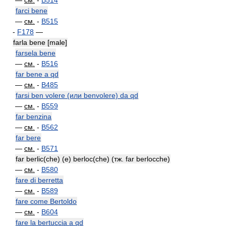
—
см.
-
B514
farci bene
—
см.
-
B515
-
F178
—
farla bene [male]
farsela bene
—
см.
-
B516
far bene a qd
—
см.
-
B485
farsi ben volere (или benvolere) da qd
—
см.
-
B559
far benzina
—
см.
-
B562
far bere
—
см.
-
B571
far berlic(che) (e) berloc(che) (тж. far berlocche)
—
см.
-
B580
fare di berretta
—
см.
-
B589
fare come Bertoldo
—
см.
-
B604
fare la bertuccia a qd