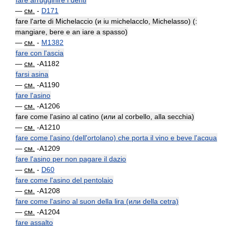
fare arrugginire i denti
—
см.
-
D171
fare l'arte di Michelaccio (и iu michelacclo, Michelasso) (:
mangiare, bere e an iare a spasso)
—
см.
-
M1382
fare con l'ascia
—
см.
-A1182
farsi asina
—
см.
-A1190
fare l'asino
—
см.
-A1206
fare come l'asino al catino (или al corbello, alla secchia)
—
см.
-A1210
fare come l'asino (dell'ortolano) che porta il vino e beve l'acqua
—
см.
-A1209
fare l'asino per non pagare il dazio
—
см.
-
D60
fare come l'asino del pentolaio
—
см.
-A1208
fare come l'asino al suon della lira (или della cetra)
—
см.
-A1204
fare assalto