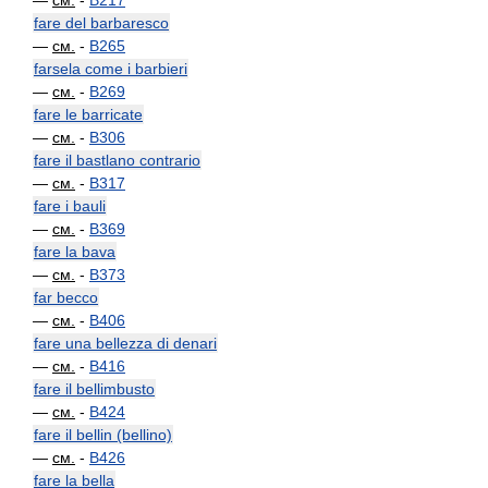
—
см.
-
B217
fare del barbaresco
—
см.
-
B265
farsela come i barbieri
—
см.
-
B269
fare le barricate
—
см.
-
B306
fare il bastlano contrario
—
см.
-
B317
fare i bauli
—
см.
-
B369
fare la bava
—
см.
-
B373
far becco
—
см.
-
B406
fare una bellezza di denari
—
см.
-
B416
fare il bellimbusto
—
см.
-
B424
fare il bellin (bellino)
—
см.
-
B426
fare la bella