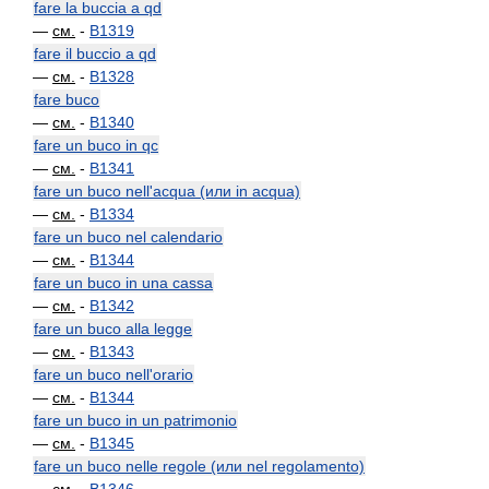
fare la buccia a qd
—
см.
-
B1319
fare il buccio a qd
—
см.
-
B1328
fare buco
—
см.
-
B1340
fare un buco in qc
—
см.
-
B1341
fare un buco nell'acqua (или in acqua)
—
см.
-
B1334
fare un buco nel calendario
—
см.
-
B1344
fare un buco in una cassa
—
см.
-
B1342
fare un buco alla legge
—
см.
-
B1343
fare un buco nell'orario
—
см.
-
B1344
fare un buco in un patrimonio
—
см.
-
B1345
fare un buco nelle regole (или nel regolamento)