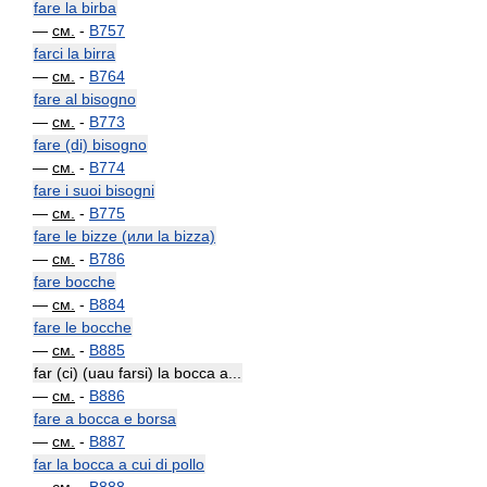
fare la birba
—
см.
-
B757
farci la birra
—
см.
-
B764
fare al bisogno
—
см.
-
B773
fare (di) bisogno
—
см.
-
B774
fare i suoi bisogni
—
см.
-
B775
fare le bizze (или la bizza)
—
см.
-
B786
fare bocche
—
см.
-
B884
fare le bocche
—
см.
-
B885
far (ci) (uau farsi) la bocca a...
—
см.
-
B886
fare a bocca e borsa
—
см.
-
B887
far la bocca a cui di pollo