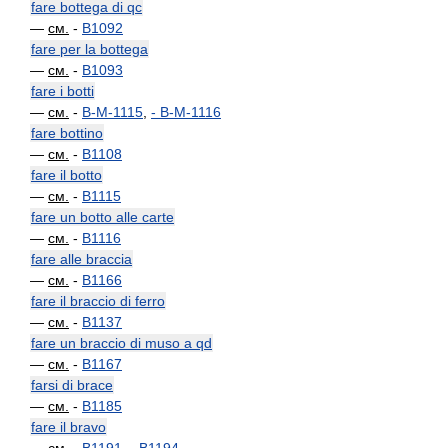
fare bottega di qc
—
см.
-
B1092
fare per la bottega
—
см.
-
B1093
fare i botti
—
см.
-
B-M-1115
,
-
B-M-1116
fare bottino
—
см.
-
B1108
fare il botto
—
см.
-
B1115
fare un botto alle carte
—
см.
-
B1116
fare alle braccia
—
см.
-
B1166
fare il braccio di ferro
—
см.
-
B1137
fare un braccio di muso a qd
—
см.
-
B1167
farsi di brace
—
см.
-
B1185
fare il bravo